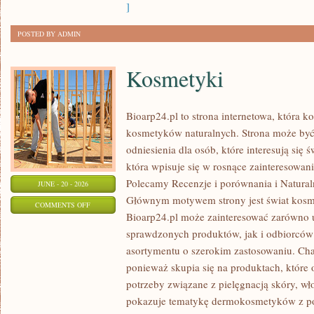
]
POSTED BY ADMIN
Kosmetyki
Bioarp24.pl to strona internetowa, która k
kosmetyków naturalnych. Strona może być
odniesienia dla osób, które interesują się 
która wpisuje się w rosnące zainteresowani
Polecamy Recenzje i porównania i Naturaln
JUNE - 20 - 2026
Głównym motywem strony jest świat kosm
ON
COMMENTS OFF
Bioarp24.pl może zainteresować zarówno
KOSMETYKI
sprawdzonych produktów, jak i odbiorców
asortymentu o szerokim zastosowaniu. Char
ponieważ skupia się na produktach, które
potrzeby związane z pielęgnacją skóry, wło
pokazuje tematykę dermokosmetyków z po