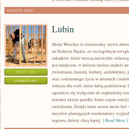
POSTED BY ADMIN
Lubin
Moda Wrocław to różnorodny serwis inte
na Dolnym Śląsku, ze szczególnym uwzgl
zakątków, które tworzą niezwykle ciekawą 
jest miejscem, w którym można znaleźć pr
zwiedzania, historii, kultury, architektury,
JULY - 2 - 2026
oraz codziennego życia w miastach i mias
ON
COMMENTS OFF
witryna dla osób, które lubią podróżowa
LUBIN
ogranicza się wyłącznie do najbardziej zna
również ukryte perełki, które często umyk
zwiedzania. Dzięki temu serwis może być
turystów planujących weekendowy wyjazd,
regionu, którzy chcą lepiej
[ Read More ]