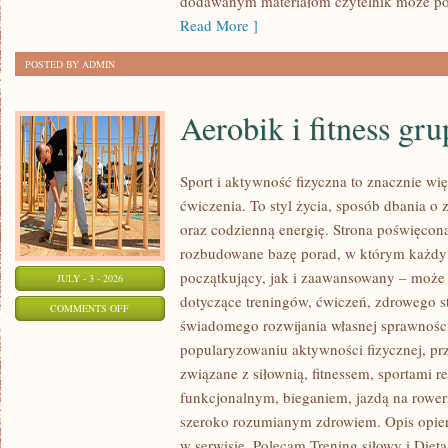
dodawanym materiałom czytelnik może po
Read More ]
POSTED BY ADMIN
Aerobik i fitness gr
Sport i aktywność fizyczna to znacznie wię
ćwiczenia. To styl życia, sposób dbania o
oraz codzienną energię. Strona poświęcona
rozbudowane bazę porad, w którym każdy
początkujący, jak i zaawansowany – może 
JULY - 3 - 2026
dotyczące treningów, ćwiczeń, zdrowego st
ON
COMMENTS OFF
świadomego rozwijania własnej sprawności
AEROBIK
popularyzowaniu aktywności fizycznej, pr
I
związane z siłownią, fitnessem, sportami r
FITNESS
funkcjonalnym, bieganiem, jazdą na rowerz
GRUPOWY
szeroko rozumianym zdrowiem. Opis opier
w serwisie. Polecam Trening siłowy i Dieta