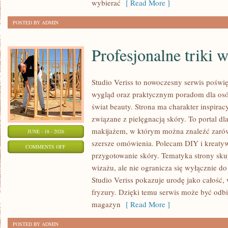
wybierać
[ Read More ]
POSTED BY ADMIN
Profesjonalne triki 
Studio Veriss to nowoczesny serwis pośw
wygląd oraz praktycznym poradom dla osób
świat beauty. Strona ma charakter inspirac
związane z pielęgnacją skóry. To portal d
makijażem, w którym można znaleźć zarówn
JUNE - 18 - 2026
szersze omówienia. Polecam DIY i kreatywn
ON
COMMENTS OFF
przygotowanie skóry. Tematyka strony sku
PROFESJONALNE
wizażu, ale nie ogranicza się wyłącznie 
TRIKI
Studio Veriss pokazuje urodę jako całość,
WIZAŻYSTÓW
fryzury. Dzięki temu serwis może być odbi
magazyn
[ Read More ]
POSTED BY ADMIN