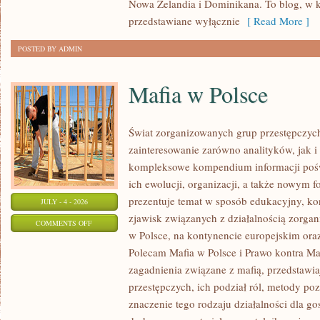
Nowa Zelandia i Dominikana. To blog, w k
przedstawiane wyłącznie
[ Read More ]
POSTED BY ADMIN
Mafia w Polsce
Świat zorganizowanych grup przestępczych
zainteresowanie zarówno analityków, jak i
kompleksowe kompendium informacji poś
ich ewolucji, organizacji, a także nowym 
prezentuje temat w sposób edukacyjny, kon
JULY - 4 - 2026
zjawisk związanych z działalnością zorga
ON
COMMENTS OFF
w Polsce, na kontynencie europejskim ora
MAFIA
Polecam Mafia w Polsce i Prawo kontra Maf
W
zagadnienia związane z mafią, przedstawia
POLSCE
przestępczych, ich podział ról, metody po
znaczenie tego rodzaju działalności dla go