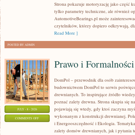
Strona pokazuje motoryzację jako część kul
I
tylko parametry techniczne, ale również o
SPOTKANIA
AutomotiveBearings.pl może zainteresować
KLASYKÓW
czytelników, którzy dopiero odkrywają, d
Read More ]
POSTED BY ADMIN
Prawo i Formalności
DomPol – przewodnik dla osób zainteres
budownictwem DomPol to serwis poświęco
drewnianych. To inspirujące źródło wiedzy 
poznać zalety drewna. Strona skupia się na
pojawiają się wtedy, gdy ktoś zaczyna m
JULY - 8 - 2026
wykonanym z konstrukcji drewnianej. Po
ON
COMMENTS OFF
i Energooszczędność i Ekologia. Tematyk
PRAWO
zalety domów drewnianych, jak i pytania t
I