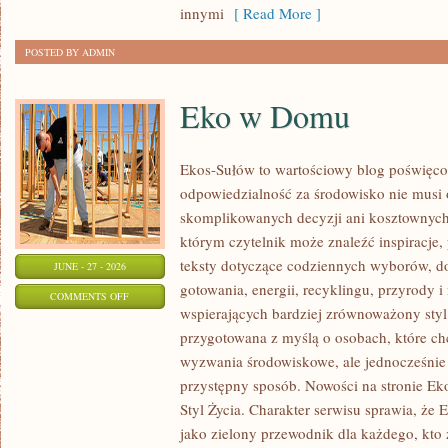
innymi
[ Read More ]
POSTED BY ADMIN
Eko w Domu
Ekos-Sułów to wartościowy blog poświęcon
odpowiedzialność za środowisko nie musi
skomplikowanych decyzji ani kosztownych
którym czytelnik może znaleźć inspiracje,
teksty dotyczące codziennych wyborów, d
JUNE - 27 - 2026
gotowania, energii, recyklingu, przyrody
ON
COMMENTS OFF
wspierających bardziej zrównoważony styl 
EKO
przygotowana z myślą o osobach, które c
W
wyzwania środowiskowe, ale jednocześnie 
DOMU
przystępny sposób. Nowości na stronie Ek
Styl Życia. Charakter serwisu sprawia, że
jako zielony przewodnik dla każdego, kto z