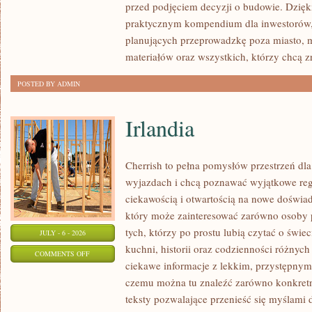
przed podjęciem decyzji o budowie. Dzię
FORMALNOŚCI
praktycznym kompendium dla inwestorów, w
planujących przeprowadzkę poza miasto, 
materiałów oraz wszystkich, którzy chcą 
POSTED BY ADMIN
Irlandia
Cherrish to pełna pomysłów przestrzeń dla
wyjazdach i chcą poznawać wyjątkowe reg
ciekawością i otwartością na nowe doświad
który może zainteresować zarówno osoby p
tych, którzy po prostu lubią czytać o świec
JULY - 6 - 2026
kuchni, historii oraz codzienności różnych
ON
COMMENTS OFF
ciekawe informacje z lekkim, przystępny
IRLANDIA
czemu można tu znaleźć zarówno konkretn
teksty pozwalające przenieść się myślami 