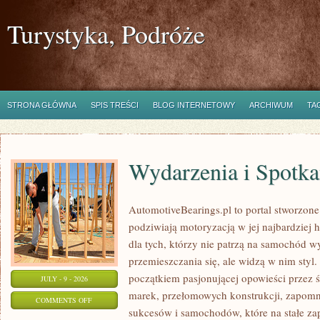
Turystyka, Podróże
STRONA GŁÓWNA
SPIS TREŚCI
BLOG INTERNETOWY
ARCHIWUM
TA
Wydarzenia i Spotk
AutomotiveBearings.pl to portal stworzone
podziwiają motoryzacją w jej najbardziej 
dla tych, którzy nie patrzą na samochód w
przemieszczania się, ale widzą w nim styl.
początkiem pasjonującej opowieści przez 
JULY - 9 - 2026
marek, przełomowych konstrukcji, zapom
ON
COMMENTS OFF
sukcesów i samochodów, które na stałe zap
WYDARZENIA