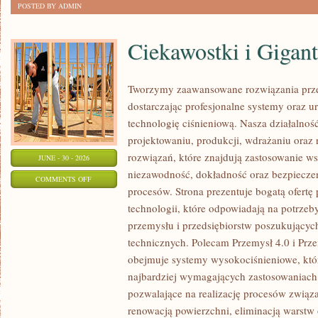
POSTED BY ADMIN
Ciekawostki i Gigan
Tworzymy zaawansowane rozwiązania prze
dostarczając profesjonalne systemy oraz 
technologię ciśnieniową. Nasza działalność
projektowaniu, produkcji, wdrażaniu ora
rozwiązań, które znajdują zastosowanie wsz
JUNE - 30 - 2026
niezawodność, dokładność oraz bezpiec
ON
COMMENTS OFF
procesów. Strona prezentuje bogatą ofertę
CIEKAWOSTKI
technologii, które odpowiadają na potrzeb
I
przemysłu i przedsiębiorstw poszukujący
GIGANTY
technicznych. Polecam Przemysł 4.0 i Prze
ŚWIATA
obejmuje systemy wysokociśnieniowe, któ
najbardziej wymagających zastosowaniac
pozwalające na realizację procesów związ
renowacją powierzchni, eliminacją warst