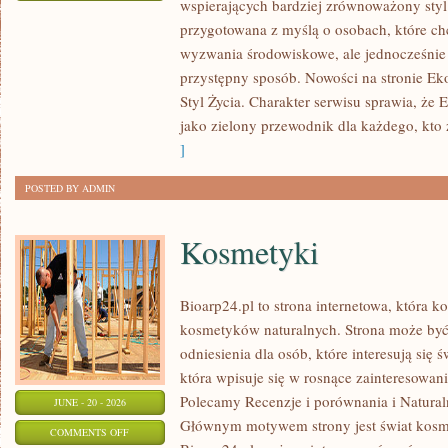
wspierających bardziej zrównoważony styl 
EKO
przygotowana z myślą o osobach, które c
W
wyzwania środowiskowe, ale jednocześnie 
DOMU
przystępny sposób. Nowości na stronie Ek
Styl Życia. Charakter serwisu sprawia, że
jako zielony przewodnik dla każdego, kto z
]
POSTED BY ADMIN
Kosmetyki
Bioarp24.pl to strona internetowa, która k
kosmetyków naturalnych. Strona może być
odniesienia dla osób, które interesują się 
która wpisuje się w rosnące zainteresowani
Polecamy Recenzje i porównania i Naturaln
JUNE - 20 - 2026
Głównym motywem strony jest świat kosm
ON
COMMENTS OFF