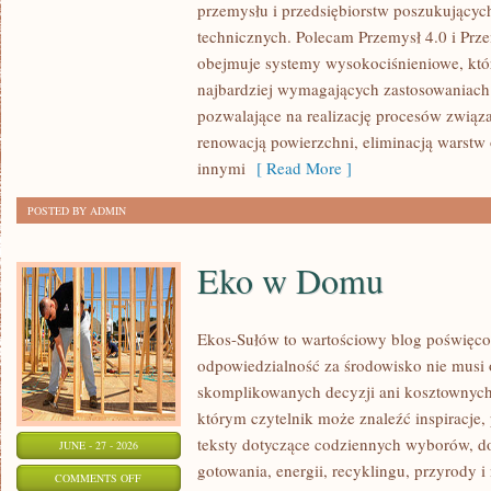
przemysłu i przedsiębiorstw poszukujący
GIGANTY
technicznych. Polecam Przemysł 4.0 i Prze
ŚWIATA
obejmuje systemy wysokociśnieniowe, któ
najbardziej wymagających zastosowaniac
pozwalające na realizację procesów związ
renowacją powierzchni, eliminacją warst
innymi
[ Read More ]
POSTED BY ADMIN
Eko w Domu
Ekos-Sułów to wartościowy blog poświęcon
odpowiedzialność za środowisko nie musi
skomplikowanych decyzji ani kosztownych
którym czytelnik może znaleźć inspiracje,
teksty dotyczące codziennych wyborów, d
JUNE - 27 - 2026
gotowania, energii, recyklingu, przyrody
ON
COMMENTS OFF