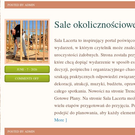
POSTED BY ADMIN
Sale okolicznościow
Sala Lacerta to inspirujący portal poświę
wydarzeń, w którym czytelnik może znale
uroczystości żałobnych. Strona została pr
które chcą dopiąć wydarzenie w sposób e
decyzji, pośpiechu i organizacyjnego chaos
JUNE - 7 - 2026
szukają praktycznych odpowiedzi związan
ON
COMMENTS OFF
dekoracji, atrakcji, muzyki, budżetu, opr
SALE
całego spotkania. Nowości na stronie Trendy
OKOLICZNOŚCIOWE
Gotowe Plany. Na stronie Sala Lacerta moż
wielu etapów przygotowań do przyjęcia. P
podejść do planowania, aby każdy element 
More ]
POSTED BY ADMIN