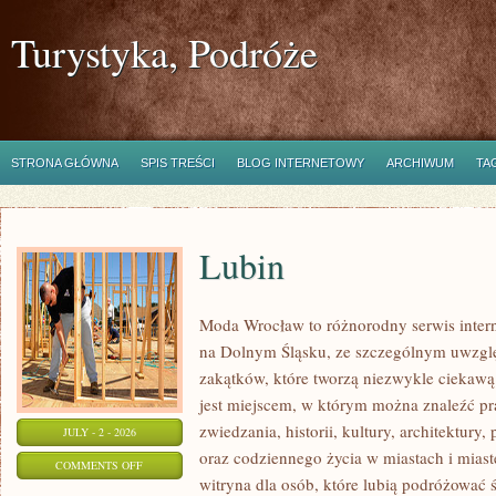
Turystyka, Podróże
STRONA GŁÓWNA
SPIS TREŚCI
BLOG INTERNETOWY
ARCHIWUM
TA
Lubin
Moda Wrocław to różnorodny serwis inte
na Dolnym Śląsku, ze szczególnym uwzgl
zakątków, które tworzą niezwykle ciekawą 
jest miejscem, w którym można znaleźć pr
zwiedzania, historii, kultury, architektury,
JULY - 2 - 2026
oraz codziennego życia w miastach i mias
ON
COMMENTS OFF
witryna dla osób, które lubią podróżowa
LUBIN