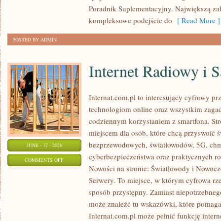
Poradnik Suplementacyjny. Największą zale
kompleksowe podejście do
[ Read More ]
POSTED BY ADMIN
Internet Radiowy i S
Internat.com.pl to interesujący cyfrowy 
technologiom online oraz wszystkim zagadn
codziennym korzystaniem z smartfona. St
miejscem dla osób, które chcą przyswoić św
bezprzewodowych, światłowodów, 5G, chm
JUNE - 17 - 2026
cyberbezpieczeństwa oraz praktycznych r
ON
COMMENTS OFF
Nowości na stronie: Światłowody i Nowocz
INTERNET
Serwery. To miejsce, w którym cyfrowa rz
RADIOWY
sposób przystępny. Zamiast niepotrzebneg
I
może znaleźć tu wskazówki, które pomaga
SATELITARNY
Internat.com.pl może pełnić funkcję inte