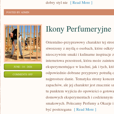
dobry styl nie
[ Read More ]
DZIEŃ
POSTED BY ADMIN
Ikony Perfumeryjne
Orientalno-przyprawowy charakter tej stron
stworzony z myślą o osobach, które odkry
nieoczywiste smaki i kulinarne inspiracje 
internetowa przestrzeń, która może zaint
eksperymentujące w kuchni, jak i tych, kt
JUNE - 14 - 2026
odpowiednio dobrane przyprawy potrafią 
ON
COMMENTS OFF
najprostsze danie. Tematyka strony koncen
IKONY
zapachów, ale jej charakter jest znacznie 
PERFUMERYJNE
tu punktem wyjścia do opowieści o gotowani
domowych eksperymentach i codziennym 
smakowych. Polecamy Perfumy a Okazje i
być postrzegana
[ Read More ]