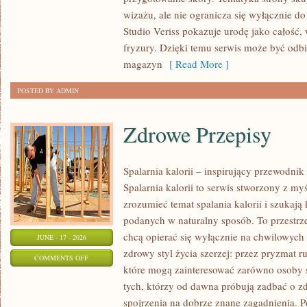
PROFESJONALNE
wizażu, ale nie ogranicza się wyłącznie 
TRIKI
Studio Veriss pokazuje urodę jako całość,
WIZAŻYSTÓW
fryzury. Dzięki temu serwis może być odbi
magazyn
[ Read More ]
POSTED BY ADMIN
Zdrowe Przepisy
Spalarnia kalorii – inspirujący przewodni
Spalarnia kalorii to serwis stworzony z myś
zrozumieć temat spalania kalorii i szukają
podanych w naturalny sposób. To przestrze
chcą opierać się wyłącznie na chwilowych 
JUNE - 17 - 2026
zdrowy styl życia szerzej: przez pryzmat r
ON
COMMENTS OFF
które mogą zainteresować zarówno osoby st
ZDROWE
tych, którzy od dawna próbują zadbać o zd
PRZEPISY
spojrzenia na dobrze znane zagadnienia. P