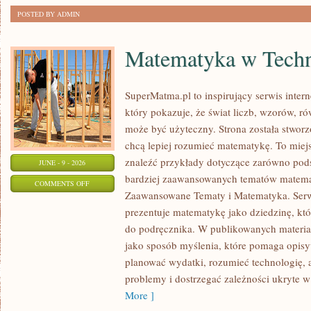
POSTED BY ADMIN
Matematyka w Techn
SuperMatma.pl to inspirujący serwis inte
który pokazuje, że świat liczb, wzorów, r
może być użyteczny. Strona została stworz
chcą lepiej rozumieć matematykę. To mie
znaleźć przykłady dotyczące zarówno pod
JUNE - 9 - 2026
bardziej zaawansowanych tematów matema
ON
COMMENTS OFF
Zaawansowane Tematy i Matematyka. Serwi
MATEMATYKA
prezentuje matematykę jako dziedzinę, któ
W
do podręcznika. W publikowanych materia
TECHNOLOGII
jako sposób myślenia, które pomaga opisy
I
planować wydatki, rozumieć technologię,
NAUCE
problemy i dostrzegać zależności ukryte w
More ]