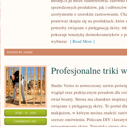
Bioarp24.pl może zainteresować zarówno
KOSMETYKI
sprawdzonych produktów, jak i odbiorców
asortymentu o szerokim zastosowaniu. Char
ponieważ skupia się na produktach, które
potrzeby związane z pielęgnacją skóry, wło
pokazuje tematykę dermokosmetyków z po
wybierać
[ Read More ]
POSTED BY ADMIN
Profesjonalne triki 
Studio Veriss to nowoczesny serwis pośw
wygląd oraz praktycznym poradom dla osób
świat beauty. Strona ma charakter inspirac
związane z pielęgnacją skóry. To portal d
makijażem, w którym można znaleźć zarówn
JUNE - 18 - 2026
szersze omówienia. Polecam DIY i kreatywn
ON
COMMENTS OFF
przygotowanie skóry. Tematyka strony sku