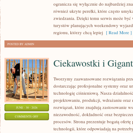
ogranicza się wyłącznie do najbardziej zna
również ukryte perełki, które często umyk
zwiedzania. Dzięki temu serwis może być
turystów planujących weekendowy wyjazd,
regionu, którzy chcą lepiej
[ Read More ]
POSTED BY ADMIN
Ciekawostki i Gigan
Tworzymy zaawansowane rozwiązania prze
dostarczając profesjonalne systemy oraz 
technologię ciśnieniową. Nasza działalność
projektowaniu, produkcji, wdrażaniu ora
rozwiązań, które znajdują zastosowanie wsz
JUNE - 30 - 2026
niezawodność, dokładność oraz bezpiec
ON
COMMENTS OFF
procesów. Strona prezentuje bogatą ofertę
CIEKAWOSTKI
technologii, które odpowiadają na potrzeb
I