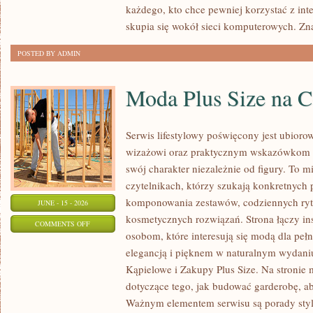
każdego, kto chce pewniej korzystać z int
skupia się wokół sieci komputerowych. Zn
POSTED BY ADMIN
Moda Plus Size na 
Serwis lifestylowy poświęcony jest ubioro
wizażowi oraz praktycznym wskazówkom dl
swój charakter niezależnie od figury. To m
czytelnikach, którzy szukają konkretnych
komponowania zestawów, codziennych ryt
JUNE - 15 - 2026
kosmetycznych rozwiązań. Strona łączy ins
ON
COMMENTS OFF
osobom, które interesują się modą dla peł
MODA
elegancją i pięknem w naturalnym wydaniu
PLUS
Kąpielowe i Zakupy Plus Size. Na stronie 
SIZE
dotyczące tego, jak budować garderobę, ab
NA
Ważnym elementem serwisu są porady styli
CO