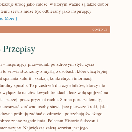
pokazuje urodę jako całość, w którym ważne są także dobór
i temu serwis może być odbierany jako inspirujący
d More ]
CONTINUE
 Przepisy
ii – inspirujący przewodnik po zdrowym stylu życia
ii to serwis stworzony z myślą o osobach, które chcą lepiej
 spalania kalorii i szukają konkretnych informacji
uralny sposób. To przestrzeń dla czytelników, którzy nie
ię wyłącznie na chwilowych trendach, lecz wolą spojrzeć na
ia szerzej: przez pryzmat ruchu. Strona porusza tematy,
nteresować zarówno osoby stawiające pierwsze kroki, jak i
d dawna próbują zadbać o zdrowie i potrzebują świeżego
dobrze znane zagadnienia. Polecam Historie Sukcesu i
mentacyjny. Największą zaletą serwisu jest jego