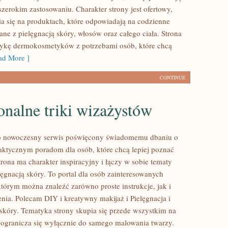
zerokim zastosowaniu. Charakter strony jest ofertowy,
a się na produktach, które odpowiadają na codzienne
ne z pielęgnacją skóry, włosów oraz całego ciała. Strona
tykę dermokosmetyków z potrzebami osób, które chcą
d More ]
CONTINUE
onalne triki wizażystów
 to nowoczesny serwis poświęcony świadomemu dbaniu o
aktycznym poradom dla osób, które chcą lepiej poznać
trona ma charakter inspiracyjny i łączy w sobie tematy
lęgnacją skóry. To portal dla osób zainteresowanych
tórym można znaleźć zarówno proste instrukcje, jak i
nia. Polecam DIY i kreatywny makijaż i Pielęgnacja i
skóry. Tematyka strony skupia się przede wszystkim na
e ogranicza się wyłącznie do samego malowania twarzy.