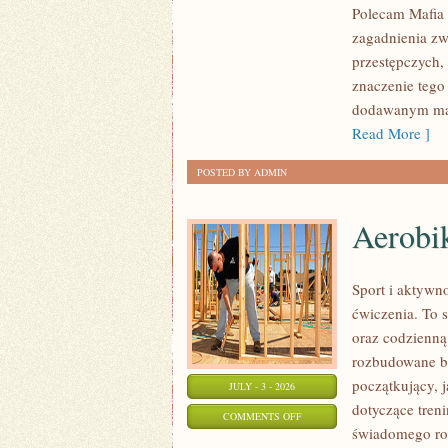
Polecam Mafia 
W
zagadnienia zw
POLSCE
przestępczych,
znaczenie tego 
dodawanym mat
Read More ]
POSTED BY ADMIN
Aerobik
Sport i aktywno
ćwiczenia. To 
oraz codzienną
rozbudowane b
początkujący, 
JULY - 3 - 2026
dotyczące tren
ON
COMMENTS OFF
świadomego roz
AEROBIK