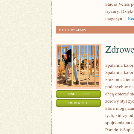
Studio Veriss 
WIZAŻYSTÓW
fryzury. Dzięk
magazyn
[ Rea
POSTED BY ADMIN
Zdrowe
Spalarnia kalor
Spalarnia kalor
zrozumieć temat
podanych w nat
chcą opierać s
JUNE - 17 - 2026
zdrowy styl życ
ON
COMMENTS OFF
które mogą zai
ZDROWE
tych, którzy o
PRZEPISY
spojrzenia na 
Poradnik Suple