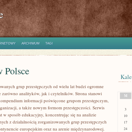
e
ERNETOWY
ARCHIWUM
TAGI
w Polsce
Kale
owanych grup przestępczych od wielu lat budzi ogromne
e zarówno analityków, jak i czytelników. Strona stanowi
M
ompendium informacji poświęcone grupom przestępczym,
organizacji, a także nowym formom przestępczości. Serwis
3
at w sposób edukacyjny, koncentrując się na analizie
10
nych z działalnością zorganizowanych grup przestępczych
17
ontynencie europejskim oraz na arenie międzynarodowej.
24