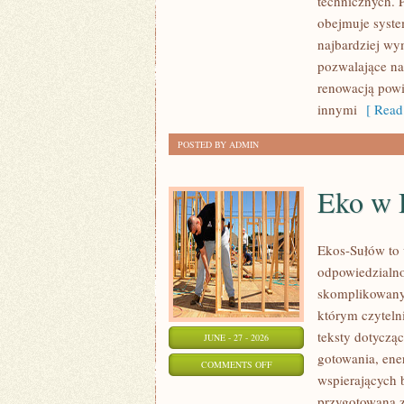
technicznych. 
ŚWIATA
obejmuje syste
najbardziej w
pozwalające na
renowacją powi
innymi
[ Read
POSTED BY ADMIN
Eko w
Ekos-Sułów to 
odpowiedzialno
skomplikowanyc
którym czyteln
teksty dotycz
JUNE - 27 - 2026
gotowania, ene
ON
COMMENTS OFF
wspierających 
EKO
przygotowana z