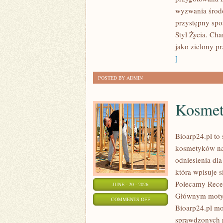
W
wyzwania środo
DOMU
przystępny spo
Styl Życia. Ch
jako zielony pr
]
POSTED BY ADMIN
Kosmet
Bioarp24.pl to 
kosmetyków nat
odniesienia dla
która wpisuje s
Polecamy Recen
JUNE - 20 - 2026
Głównym motyw
ON
COMMENTS OFF
Bioarp24.pl m
KOSMETYKI
sprawdzonych p