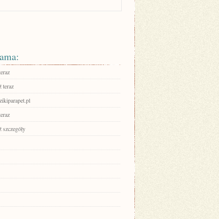
ama:
teraz
 teraz
dzikiparapet.pl
teraz
 szczegóły