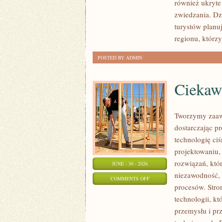
również ukryte
zwiedzania. Dz
turystów planu
regionu, którzy
POSTED BY ADMIN
Ciekawo
Tworzymy zaaw
dostarczając p
technologię ciś
projektowaniu,
rozwiązań, któr
JUNE - 30 - 2026
niezawodność,
ON
COMMENTS OFF
procesów. Stro
CIEKAWOSTKI
technologii, k
I
przemysłu i pr
GIGANTY