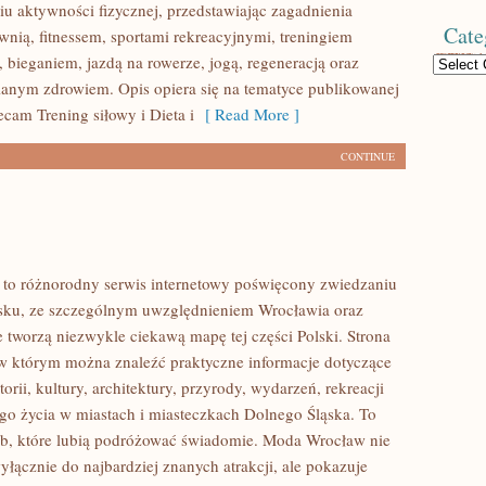
u aktywności fizycznej, przedstawiając zagadnienia
Cate
wnią, fitnessem, sportami rekreacyjnymi, treningiem
 bieganiem, jazdą na rowerze, jogą, regeneracją oraz
Categories
anym zdrowiem. Opis opiera się na tematyce publikowanej
ecam Trening siłowy i Dieta i
[ Read More ]
CONTINUE
to różnorodny serwis internetowy poświęcony zwiedzaniu
sku, ze szczególnym uwzględnieniem Wrocławia oraz
e tworzą niezwykle ciekawą mapę tej części Polski. Strona
 w którym można znaleźć praktyczne informacje dotyczące
torii, kultury, architektury, przyrody, wydarzeń, rekreacji
go życia w miastach i miasteczkach Dolnego Śląska. To
ób, które lubią podróżować świadomie. Moda Wrocław nie
yłącznie do najbardziej znanych atrakcji, ale pokazuje