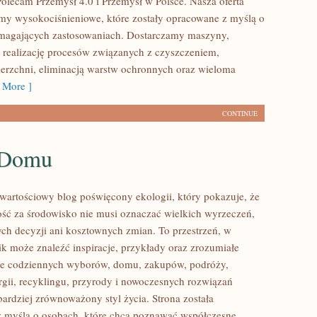
Polecam Przemysł 4.0 i Przemysł w Polsce. Nasza oferta
my wysokociśnieniowe, które zostały opracowane z myślą o
ymagających zastosowaniach. Dostarczamy maszyny,
 realizację procesów związanych z czyszczeniem,
erzchni, eliminacją warstw ochronnych oraz wieloma
 More ]
CONTINUE
 Domu
wartościowy blog poświęcony ekologii, który pokazuje, że
ść za środowisko nie musi oznaczać wielkich wyrzeczeń,
h decyzji ani kosztownych zmian. To przestrzeń, w
ik może znaleźć inspiracje, przykłady oraz zrozumiałe
ące codziennych wyborów, domu, zakupów, podróży,
rgii, recyklingu, przyrody i nowoczesnych rozwiązań
bardziej zrównoważony styl życia. Strona została
 myślą o osobach, które chcą poznawać współczesne