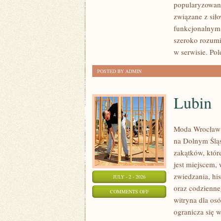
popularyzowani
I
związane z siło
FITNESS
funkcjonalnym,
GRUPOWY
szeroko rozumi
w serwisie. Pol
POSTED BY ADMIN
Lubin
Moda Wrocław 
na Dolnym Ślą
zakątków, któr
jest miejscem,
zwiedzania, his
JULY - 2 - 2026
oraz codzienne
ON
COMMENTS OFF
witryna dla os
LUBIN
ogranicza się w