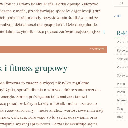
31
w Polsce i Prawo kontra Mafia. Portal opisuje kluczowe
iązane z mafią, przedstawiając sposoby organizacji grup
« Jul
 ich podział ról, metody pozyskiwania środków, a także
rodzaju działalności dla gospodarki. Dzięki regularnie
eriałom czytelnik może poznać zarówno najważniejsze
[
Rekl
Zobacz 
CONTINUE
Sprawdź
https://
 i fitness grupowy
Zobacz 
Sprawdź
ść fizyczna to znacznie więcej niż tylko regularne
Portal
styl życia, sposób dbania o zdrowie, dobre samopoczucie
Portal
 energię. Strona poświęcona tej tematyce stanowi
Internet
azę porad, w którym każdy miłośnik ruchu – zarówno
Tutaj
jak i zaawansowany – może znaleźć wartościowe materiały
ingów, ćwiczeń, zdrowego stylu życia, odżywiania oraz
Blog
wijania własnej sprawności. Serwis koncentruje się na