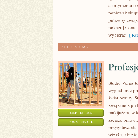
asortymentu o s
ponieważ skupi
potrzeby związa
pokazuje tema
wybierać
[ Rea
POSTED BY ADMIN
Profesj
Studio Veriss
wygląd oraz pr
świat beauty. S
związane z pie
makijażem, w k
JUNE - 18 - 2026
szersze omówie
ON
COMMENTS OFF
przygotowanie 
PROFESJONALNE
wizażu, ale ni
TRIKI