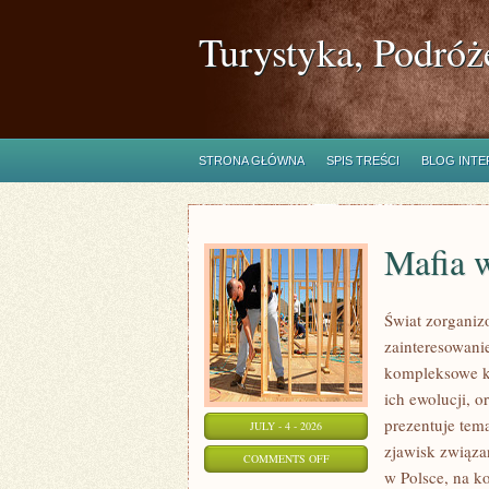
Turystyka, Podróż
STRONA GŁÓWNA
SPIS TREŚCI
BLOG INT
Mafia 
Świat zorganiz
zainteresowani
kompleksowe k
ich ewolucji, 
prezentuje tem
JULY - 4 - 2026
zjawisk związa
ON
COMMENTS OFF
w Polsce, na k
MAFIA