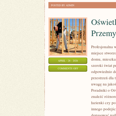
POSTED BY ADMIN
Oświetl
Przemy
Profesjonalna 
miejsce stworzo
domu, mieszkan
APRIL - 28 - 2026
szeroki świat 
ON
COMMENTS OFF
odpowiednio do
OŚWIETLENIE
przestrzeń dla 
TECHNICZNE
uwagę na jakoś
I
Poradniki o Oś
PRZEMYSŁOWE
znaleźć różnoro
łazienki czy 
innego podejśc
dopasować najl