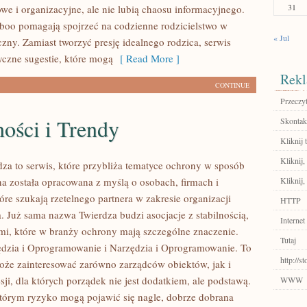
31
we i organizacyjne, ale nie lubią chaosu informacyjnego.
aboo pomagają spojrzeć na codzienne rodzicielstwo w
« Jul
czny. Zamiast tworzyć presję idealnego rodzica, serwis
czne sugestie, które mogą
[ Read More ]
Rekl
CONTINUE
Przeczyt
ości i Trendy
Skontakt
Kliknij t
Kliknij,
za to serwis, które przybliża tematyce ochrony w sposób
na została opracowana z myślą o osobach, firmach i
Kliknij,
tóre szukają rzetelnego partnera w zakresie organizacji
HTTP
. Już sama nazwa Twierdza budzi asocjacje z stabilnością,
Internet
ami, które w branży ochrony mają szczególne znaczenie.
Tutaj
dzia i Oprogramowanie i Narzędzia i Oprogramowanie. To
http://
może zainteresować zarówno zarządców obiektów, jak i
esji, dla których porządek nie jest dodatkiem, ale podstawą.
WWW
tórym ryzyko mogą pojawić się nagle, dobrze dobrana