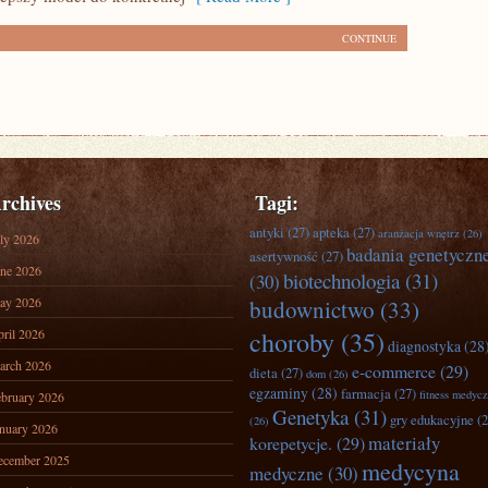
CONTINUE
rchives
Tagi:
antyki
(27)
apteka
(27)
aranżacja wnętrz
(26)
ly 2026
badania genetyczn
asertywność
(27)
ne 2026
biotechnologia
(31)
(30)
ay 2026
budownictwo
(33)
ril 2026
choroby
(35)
diagnostyka
(28
arch 2026
e-commerce
(29)
dieta
(27)
dom
(26)
egzaminy
(28)
farmacja
(27)
fitness medyc
bruary 2026
Genetyka
(31)
gry edukacyjne
(2
(26)
nuary 2026
materiały
korepetycje.
(29)
ecember 2025
medycyna
medyczne
(30)