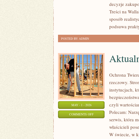
decyzje zakupo
I
Treści na Wall
TATA
sposób realisty
podsuwa prakty
POSTED BY ADMIN
Aktualn
Ochrona Twierd
rzeczowy. Stro
instytucjach, k
bezpieczeństwa
czyli wartości
MAY - 1 - 2026
Polecam: Narzę
ON
COMMENTS OFF
serwis, która 
AKTUALNOŚCI
właścicieli pos
I
W świecie, w k
TRENDY