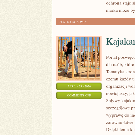
ochrona staje 
marka może być
POSTED BY ADMIN
Kajaka
Portal poświęc
dla osób, któr
Tematyka stron
czemu każdy uż
organizacji wo
APRIL - 29 - 2026
nowicjuszy, ja
ON
COMMENTS OFF
Spływy kajakow
KAJAKARSTWO
szczegółowe pr
DLA
wyprawę do ind
POCZĄTKUJĄCYCH
zarówno łatwe i
Dzięki temu ka