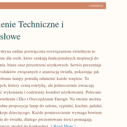
CONTINUE
enie Techniczne i
słowe
witryna online poświęcona rozwiązaniom świetlnym to
ne dla osób, które szukają funkcjonalnych inspiracji do
ia, biura oraz przestrzeni użytkowych. Serwis prezentuje
produktów związanych z aranżacją światła, pokazując jak
brane lampy potrafią odmienić każde wnętrze. To
tych, którzy cenią estetykę, ale jednocześnie zwracają
ć wykonania i codzienny komfort użytkowania. Polecam:
wietleniu i Eko i Oszczędzanie Energii. Na stronie można
dne propozycje lamp do salonu, sypialni, kuchni, jadalni,
pokoju dziecięcego. Każde pomieszczenie wymaga bowiem
ia do światła, dlatego prezentowane treści pomagają
epszy model do konkretnej
[ Read More ]