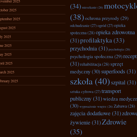
ovember 2025
motocykl
(34)
mieszkanie
(26)
tober 2025
(38)
ochrona przyrody
(29)
ptember 2025
opieka
odchudzanie
(27)
ogród
(27)
ugust 2025
opieka zdrowotna
społeczna
(28)
ly 2025
profilaktyka
(33)
(31)
ne 2025
przychodnia
(31)
psychologia
(26)
ay 2025
recep
psychologia społeczna
(29)
(31)
sprzęt
ril 2025
rehabilitacja
(28)
superfoods
(31)
medyczny
(30)
arch 2025
szkoła
(40)
bruary 2025
szpital
(31)
transport
sztuka cyfrowa
(27)
publiczny
(31)
wiedza medycz
(30)
Zabawa
(28)
wyposażenie wnętrz
(26)
zajęcia dodatkowe
(31)
zdrow
Zdrowie
żywienie
(31)
(35)