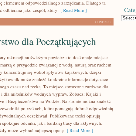
się elementem odpowiedzialnego zarządzania. Dlatego ta
Cate
 odbierana jako zespół, który
[ Read More ]
Categories
CONTINUE
rstwo dla Początkujących
ony rekreacji na świeżym powietrzu to doskonałe miejsce
e marzą o przygodzie związanej z wodą, naturą oraz ruchem.
y koncentruje się wokół spływów kajakowych, dzięki
ytkownik może znaleźć konkretne informacje dotyczące
lnego czasu nad rzeką. To miejsce stworzone zarówno dla
k i dla miłośników wodnych wypraw. Zobacz: Kajaki i
e i Bezpieczeństwo na Wodzie. Na stronie można znaleźć
zewodniki po rzekach, które pomagają dobrać odpowiednią
ywidualnych oczekiwań. Publikowane treści opisują
 spokojne odcinki, jak i bardziej trasy dla aktywnych.
żdy może wybrać najlepszą opcję
[ Read More ]