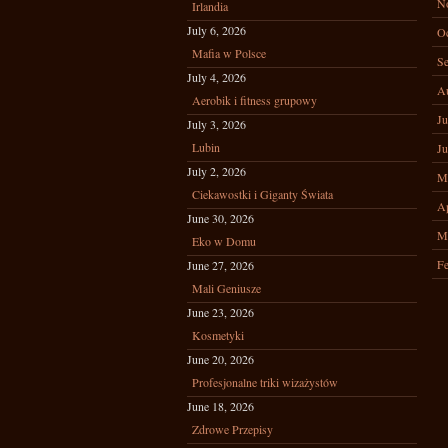
N
Irlandia
July 6, 2026
Oc
Mafia w Polsce
Se
July 4, 2026
A
Aerobik i fitness grupowy
Ju
July 3, 2026
Lubin
Ju
July 2, 2026
M
Ciekawostki i Giganty Świata
Ap
June 30, 2026
M
Eko w Domu
Fe
June 27, 2026
Mali Geniusze
June 23, 2026
Kosmetyki
June 20, 2026
Profesjonalne triki wizażystów
June 18, 2026
Zdrowe Przepisy