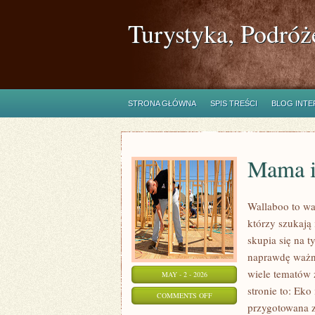
Turystyka, Podróż
STRONA GŁÓWNA
SPIS TREŚCI
BLOG INT
Mama i
Wallaboo to wa
którzy szukają
skupia się na t
naprawdę ważne
wiele tematów 
MAY - 2 - 2026
stronie to: Eko
ON
COMMENTS OFF
przygotowana 
MAMA