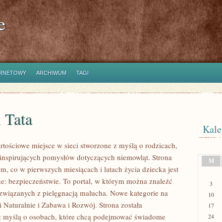
e
ERNETOWY
ARCHIWUM
TAGI
 Tata
Kale
rtościowe miejsce w sieci stworzone z myślą o rodzicach,
 inspirujących pomysłów dotyczących niemowląt. Strona
M
ym, co w pierwszych miesiącach i latach życia dziecka jest
: bezpieczeństwie. To portal, w którym można znaleźć
3
związanych z pielęgnacją malucha. Nowe kategorie na
10
 i Naturalnie i Zabawa i Rozwój. Strona została
17
z myślą o osobach, które chcą podejmować świadome
24