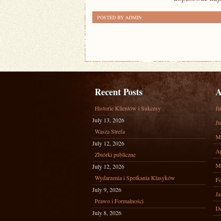
POSTED BY ADMIN
Recent Posts
A
Historie Klientów i Sukcesy
Ju
July 13, 2026
Ju
Wasza Strefa
M
July 12, 2026
Ap
Zbiórki publiczne
M
July 12, 2026
Wydarzenia i Spotkania Klasyków
Fe
July 9, 2026
Ja
Prawo i Formalności
D
July 8, 2026