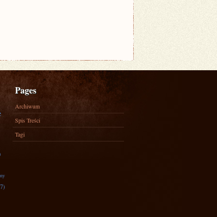
Pages
Archiwum
e
Spis Treści
Tagi
)
zny
7)