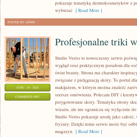
pokazuje tematykę dermokosmetyków z po
wybierać
[ Read More ]
POSTED BY ADMIN
Profesjonalne triki 
Studio Veriss to nowoczesny serwis pośw
wygląd oraz praktycznym poradom dla osób
świat beauty. Strona ma charakter inspirac
związane z pielęgnacją skóry. To portal d
makijażem, w którym można znaleźć zarówn
JUNE - 18 - 2026
szersze omówienia. Polecam DIY i kreatywn
ON
COMMENTS OFF
przygotowanie skóry. Tematyka strony sku
PROFESJONALNE
wizażu, ale nie ogranicza się wyłącznie 
TRIKI
Studio Veriss pokazuje urodę jako całość,
WIZAŻYSTÓW
fryzury. Dzięki temu serwis może być odbi
magazyn
[ Read More ]