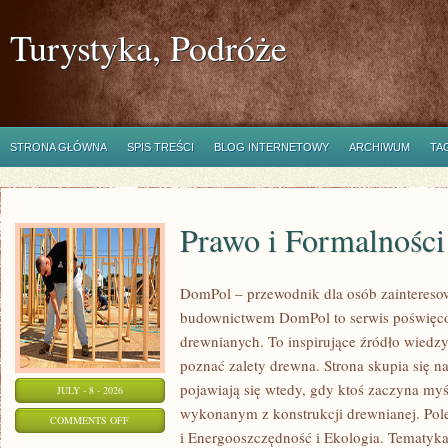
Turystyka, Podróże
STRONA GŁÓWNA
SPIS TREŚCI
BLOG INTERNETOWY
ARCHIWUM
TA
Prawo i Formalności
DomPol – przewodnik dla osób zainteres
budownictwem DomPol to serwis poświęco
drewnianych. To inspirujące źródło wiedzy 
poznać zalety drewna. Strona skupia się na
pojawiają się wtedy, gdy ktoś zaczyna m
JULY - 8 - 2026
wykonanym z konstrukcji drewnianej. Po
ON
COMMENTS OFF
i Energooszczędność i Ekologia. Tematyk
PRAWO