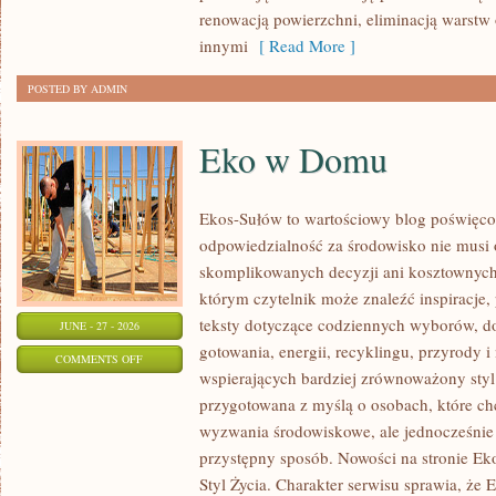
renowacją powierzchni, eliminacją warst
innymi
[ Read More ]
POSTED BY ADMIN
Eko w Domu
Ekos-Sułów to wartościowy blog poświęcon
odpowiedzialność za środowisko nie musi
skomplikowanych decyzji ani kosztownych
którym czytelnik może znaleźć inspiracje,
teksty dotyczące codziennych wyborów, d
JUNE - 27 - 2026
gotowania, energii, recyklingu, przyrody
ON
COMMENTS OFF
wspierających bardziej zrównoważony styl 
EKO
przygotowana z myślą o osobach, które c
W
wyzwania środowiskowe, ale jednocześnie 
DOMU
przystępny sposób. Nowości na stronie Ek
Styl Życia. Charakter serwisu sprawia, że