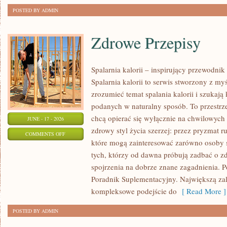
POSTED BY ADMIN
Zdrowe Przepisy
Spalarnia kalorii – inspirujący przewodni
Spalarnia kalorii to serwis stworzony z myś
zrozumieć temat spalania kalorii i szukają
podanych w naturalny sposób. To przestrze
chcą opierać się wyłącznie na chwilowych 
JUNE - 17 - 2026
zdrowy styl życia szerzej: przez pryzmat r
ON
COMMENTS OFF
które mogą zainteresować zarówno osoby st
ZDROWE
tych, którzy od dawna próbują zadbać o zd
PRZEPISY
spojrzenia na dobrze znane zagadnienia. P
Poradnik Suplementacyjny. Największą zale
kompleksowe podejście do
[ Read More ]
POSTED BY ADMIN