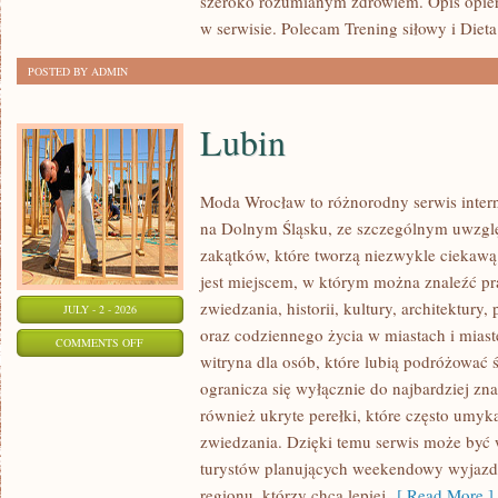
szeroko rozumianym zdrowiem. Opis opier
w serwisie. Polecam Trening siłowy i Dieta
POSTED BY ADMIN
Lubin
Moda Wrocław to różnorodny serwis inte
na Dolnym Śląsku, ze szczególnym uwzgl
zakątków, które tworzą niezwykle ciekawą 
jest miejscem, w którym można znaleźć pr
zwiedzania, historii, kultury, architektury,
JULY - 2 - 2026
oraz codziennego życia w miastach i mias
ON
COMMENTS OFF
witryna dla osób, które lubią podróżowa
LUBIN
ogranicza się wyłącznie do najbardziej zna
również ukryte perełki, które często umyk
zwiedzania. Dzięki temu serwis może być
turystów planujących weekendowy wyjazd,
regionu, którzy chcą lepiej
[ Read More ]