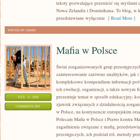
teksty pozwalające przenieść się myślami 
Nowa Zelandia i Dominikana. To blog, w k
przedstawiane wyłącznie
[ Read More ]
POSTED BY ADMIN
Mafia w Polsce
Świat zorganizowanych grup przestępczych
zainteresowanie zarówno analityków, jak i
kompleksowe kompendium informacji poś
ich ewolucji, organizacji, a także nowym 
prezentuje temat w sposób edukacyjny, kon
JULY - 4 - 2026
zjawisk związanych z działalnością zorga
ON
COMMENTS OFF
w Polsce, na kontynencie europejskim ora
MAFIA
Polecam Mafia w Polsce i Prawo kontra Maf
W
zagadnienia związane z mafią, przedstawia
POLSCE
przestępczych, ich podział ról, metody po