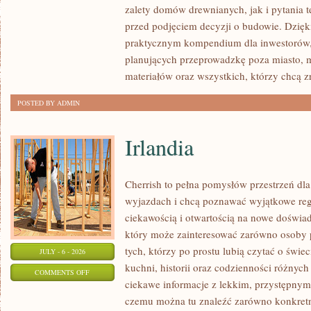
zalety domów drewnianych, jak i pytania t
I
przed podjęciem decyzji o budowie. Dzię
FORMALNOŚCI
praktycznym kompendium dla inwestorów, w
planujących przeprowadzkę poza miasto, 
materiałów oraz wszystkich, którzy chcą 
POSTED BY ADMIN
Irlandia
Cherrish to pełna pomysłów przestrzeń dla
wyjazdach i chcą poznawać wyjątkowe reg
ciekawością i otwartością na nowe doświad
który może zainteresować zarówno osoby p
tych, którzy po prostu lubią czytać o świec
JULY - 6 - 2026
kuchni, historii oraz codzienności różnych
ON
COMMENTS OFF
ciekawe informacje z lekkim, przystępny
IRLANDIA
czemu można tu znaleźć zarówno konkretn