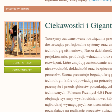
POSTED BY ADMIN
Ciekawostki i Gigan
Tworzymy zaawansowane rozwiązania prze
dostarczając profesjonalne systemy oraz 
technologię ciśnieniową. Nasza działalność
projektowaniu, produkcji, wdrażaniu ora
rozwiązań, które znajdują zastosowanie wsz
JUNE - 30 - 2026
niezawodność, dokładność oraz bezpiec
ON
COMMENTS OFF
procesów. Strona prezentuje bogatą ofertę
CIEKAWOSTKI
technologii, które odpowiadają na potrzeb
I
przemysłu i przedsiębiorstw poszukujący
GIGANTY
technicznych. Polecam Przemysł 4.0 i Prze
ŚWIATA
obejmuje systemy wysokociśnieniowe, któ
najbardziej wymagających zastosowaniac
pozwalające na realizację procesów związ