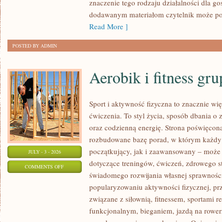
znaczenie tego rodzaju działalności dla go
dodawanym materiałom czytelnik może po
Read More ]
POSTED BY ADMIN
Aerobik i fitness gr
Sport i aktywność fizyczna to znacznie wię
ćwiczenia. To styl życia, sposób dbania o
oraz codzienną energię. Strona poświęcona
rozbudowane bazę porad, w którym każdy
początkujący, jak i zaawansowany – może 
JULY - 3 - 2026
dotyczące treningów, ćwiczeń, zdrowego st
ON
COMMENTS OFF
świadomego rozwijania własnej sprawności
AEROBIK
popularyzowaniu aktywności fizycznej, pr
I
związane z siłownią, fitnessem, sportami r
FITNESS
funkcjonalnym, bieganiem, jazdą na rowerz
GRUPOWY