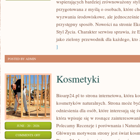
wspierających bardziej zrównoważony styl 
EKO
przygotowana z myślą o osobach, które c
W
wyzwania środowiskowe, ale jednocześnie 
DOMU
przystępny sposób. Nowości na stronie Ek
Styl Życia. Charakter serwisu sprawia, że
jako zielony przewodnik dla każdego, kto z
]
POSTED BY ADMIN
Kosmetyki
Bioarp24.pl to strona internetowa, która k
kosmetyków naturalnych. Strona może być
odniesienia dla osób, które interesują się 
która wpisuje się w rosnące zainteresowani
Polecamy Recenzje i porównania i Naturaln
JUNE - 20 - 2026
Głównym motywem strony jest świat kosm
ON
COMMENTS OFF