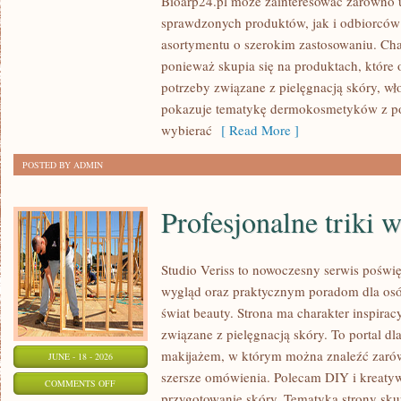
Bioarp24.pl może zainteresować zarówno
KOSMETYKI
sprawdzonych produktów, jak i odbiorców
asortymentu o szerokim zastosowaniu. Char
ponieważ skupia się na produktach, które
potrzeby związane z pielęgnacją skóry, wło
pokazuje tematykę dermokosmetyków z po
wybierać
[ Read More ]
POSTED BY ADMIN
Profesjonalne triki 
Studio Veriss to nowoczesny serwis pośw
wygląd oraz praktycznym poradom dla osób
świat beauty. Strona ma charakter inspirac
związane z pielęgnacją skóry. To portal d
makijażem, w którym można znaleźć zarówn
JUNE - 18 - 2026
szersze omówienia. Polecam DIY i kreatywn
ON
COMMENTS OFF
przygotowanie skóry. Tematyka strony sku