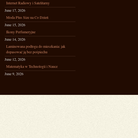
Internet Radiowy i Satelitarny
June 17, 2026
Moda Plus Size na Co Dzień
June 15, 2026
Ikony Perfumeryjne
June 14, 2026
Laminowana podłoga do mieszkania: jak
dopasować ją bez pośpiechu
June 12, 2026
Matematyka w Technologii i Nauce
June 9, 2026