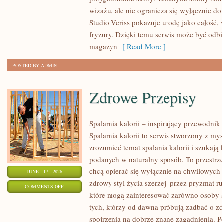
PROFESJONALNE
wizażu, ale nie ogranicza się wyłącznie 
TRIKI
Studio Veriss pokazuje urodę jako całość,
WIZAŻYSTÓW
fryzury. Dzięki temu serwis może być odbi
magazyn
[ Read More ]
POSTED BY ADMIN
Zdrowe Przepisy
Spalarnia kalorii – inspirujący przewodni
Spalarnia kalorii to serwis stworzony z myś
zrozumieć temat spalania kalorii i szukają
podanych w naturalny sposób. To przestrze
chcą opierać się wyłącznie na chwilowych 
JUNE - 17 - 2026
zdrowy styl życia szerzej: przez pryzmat r
ON
COMMENTS OFF
które mogą zainteresować zarówno osoby st
ZDROWE
tych, którzy od dawna próbują zadbać o zd
PRZEPISY
spojrzenia na dobrze znane zagadnienia. P