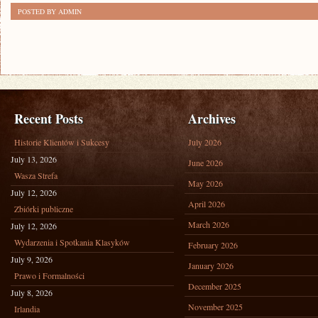
POSTED BY ADMIN
Recent Posts
Archives
Historie Klientów i Sukcesy
July 2026
July 13, 2026
June 2026
Wasza Strefa
May 2026
July 12, 2026
April 2026
Zbiórki publiczne
March 2026
July 12, 2026
Wydarzenia i Spotkania Klasyków
February 2026
July 9, 2026
January 2026
Prawo i Formalności
December 2025
July 8, 2026
November 2025
Irlandia