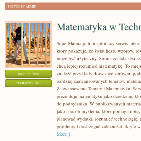
POSTED BY ADMIN
Matematyka w Techn
SuperMatma.pl to inspirujący serwis inte
który pokazuje, że świat liczb, wzorów, r
może być użyteczny. Strona została stworz
chcą lepiej rozumieć matematykę. To mie
znaleźć przykłady dotyczące zarówno pod
JUNE - 9 - 2026
bardziej zaawansowanych tematów matema
ON
COMMENTS OFF
Zaawansowane Tematy i Matematyka. Serwi
MATEMATYKA
prezentuje matematykę jako dziedzinę, któ
W
do podręcznika. W publikowanych materia
TECHNOLOGII
jako sposób myślenia, które pomaga opisy
I
planować wydatki, rozumieć technologię,
NAUCE
problemy i dostrzegać zależności ukryte w
More ]