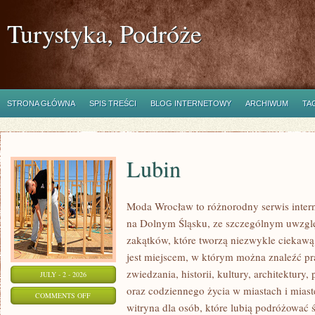
Turystyka, Podróże
STRONA GŁÓWNA
SPIS TREŚCI
BLOG INTERNETOWY
ARCHIWUM
TA
Lubin
Moda Wrocław to różnorodny serwis inte
na Dolnym Śląsku, ze szczególnym uwzgl
zakątków, które tworzą niezwykle ciekawą 
jest miejscem, w którym można znaleźć pr
zwiedzania, historii, kultury, architektury,
JULY - 2 - 2026
oraz codziennego życia w miastach i mias
ON
COMMENTS OFF
witryna dla osób, które lubią podróżowa
LUBIN