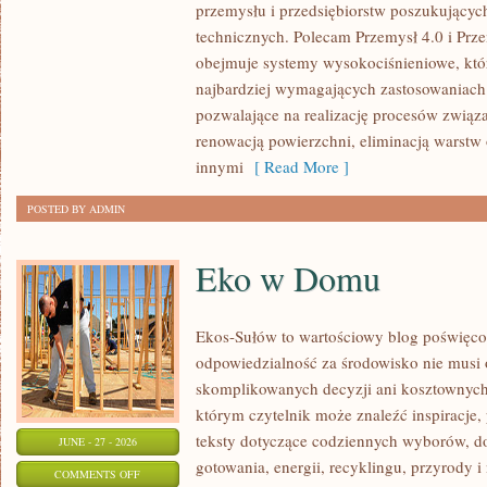
przemysłu i przedsiębiorstw poszukujący
GIGANTY
technicznych. Polecam Przemysł 4.0 i Prze
ŚWIATA
obejmuje systemy wysokociśnieniowe, któ
najbardziej wymagających zastosowaniac
pozwalające na realizację procesów związ
renowacją powierzchni, eliminacją warst
innymi
[ Read More ]
POSTED BY ADMIN
Eko w Domu
Ekos-Sułów to wartościowy blog poświęcon
odpowiedzialność za środowisko nie musi
skomplikowanych decyzji ani kosztownych
którym czytelnik może znaleźć inspiracje,
teksty dotyczące codziennych wyborów, d
JUNE - 27 - 2026
gotowania, energii, recyklingu, przyrody
ON
COMMENTS OFF