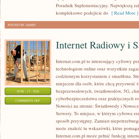
Poradnik Suplementacyjny. Największą zale
kompleksowe podejście do
[ Read More ]
POSTED BY ADMIN
Internet Radiowy i S
Internat.com.pl to interesujący cyfrowy 
technologiom online oraz wszystkim zagadn
codziennym korzystaniem z smartfona. St
miejscem dla osób, które chcą przyswoić św
bezprzewodowych, światłowodów, 5G, chm
JUNE - 17 - 2026
cyberbezpieczeństwa oraz praktycznych r
ON
COMMENTS OFF
Nowości na stronie: Światłowody i Nowocz
INTERNET
Serwery. To miejsce, w którym cyfrowa rz
RADIOWY
sposób przystępny. Zamiast niepotrzebneg
I
może znaleźć tu wskazówki, które pomaga
SATELITARNY
Internat.com.pl może pełnić funkcję inte