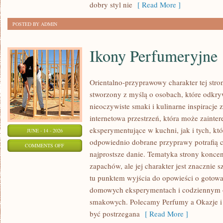
dobry styl nie
[ Read More ]
DZIEŃ
POSTED BY ADMIN
Ikony Perfumeryjne
Orientalno-przyprawowy charakter tej stron
stworzony z myślą o osobach, które odkry
nieoczywiste smaki i kulinarne inspiracje 
internetowa przestrzeń, która może zaint
eksperymentujące w kuchni, jak i tych, kt
JUNE - 14 - 2026
odpowiednio dobrane przyprawy potrafią 
ON
COMMENTS OFF
najprostsze danie. Tematyka strony koncen
IKONY
zapachów, ale jej charakter jest znacznie 
PERFUMERYJNE
tu punktem wyjścia do opowieści o gotowani
domowych eksperymentach i codziennym 
smakowych. Polecamy Perfumy a Okazje i
być postrzegana
[ Read More ]