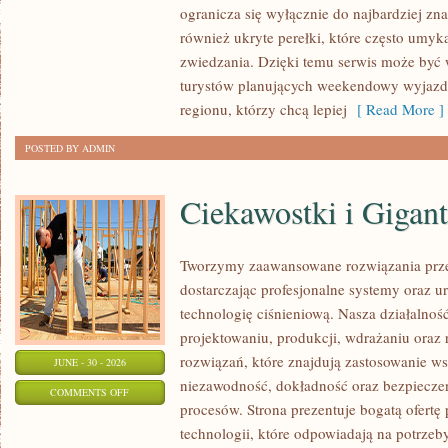
ogranicza się wyłącznie do najbardziej zna
również ukryte perełki, które często umyk
zwiedzania. Dzięki temu serwis może być
turystów planujących weekendowy wyjazd,
regionu, którzy chcą lepiej
[ Read More ]
POSTED BY ADMIN
Ciekawostki i Gigan
Tworzymy zaawansowane rozwiązania prze
dostarczając profesjonalne systemy oraz 
technologię ciśnieniową. Nasza działalność
projektowaniu, produkcji, wdrażaniu ora
rozwiązań, które znajdują zastosowanie wsz
JUNE - 30 - 2026
niezawodność, dokładność oraz bezpiec
ON
COMMENTS OFF
procesów. Strona prezentuje bogatą ofertę
CIEKAWOSTKI
technologii, które odpowiadają na potrzeb
I