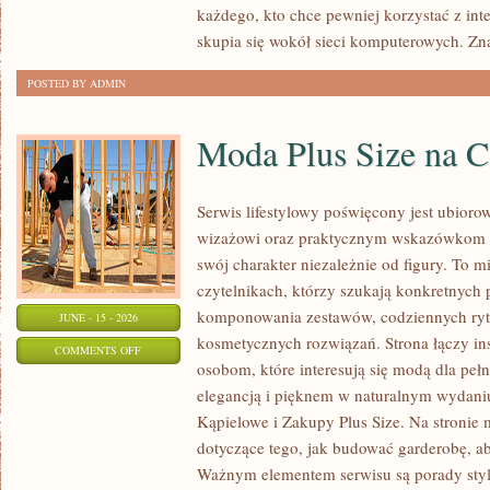
każdego, kto chce pewniej korzystać z int
skupia się wokół sieci komputerowych. Zn
POSTED BY ADMIN
Moda Plus Size na 
Serwis lifestylowy poświęcony jest ubioro
wizażowi oraz praktycznym wskazówkom dl
swój charakter niezależnie od figury. To m
czytelnikach, którzy szukają konkretnych
komponowania zestawów, codziennych ryt
JUNE - 15 - 2026
kosmetycznych rozwiązań. Strona łączy ins
ON
COMMENTS OFF
osobom, które interesują się modą dla peł
MODA
elegancją i pięknem w naturalnym wydaniu
PLUS
Kąpielowe i Zakupy Plus Size. Na stronie 
SIZE
dotyczące tego, jak budować garderobę, ab
NA
Ważnym elementem serwisu są porady styli
CO