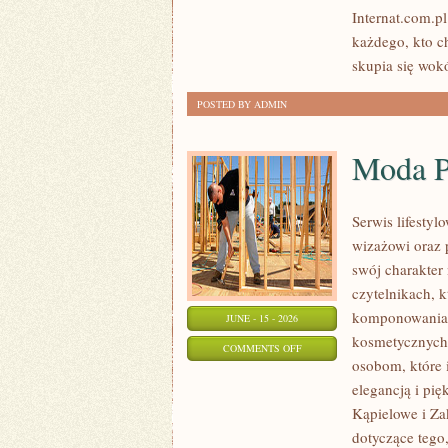
SATELITARNY
Internat.com.p
każdego, kto c
skupia się wok
POSTED BY ADMIN
Moda P
Serwis lifesty
wizażowi oraz 
swój charakter 
czytelnikach, 
komponowania 
JUNE - 15 - 2026
kosmetycznych 
ON
COMMENTS OFF
osobom, które i
MODA
elegancją i pi
PLUS
Kąpielowe i Za
SIZE
dotyczące tego
NA