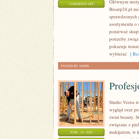
Głównym motyw
ON
COMMENTS OFF
Bioarp24.pl m
KOSMETYKI
sprawdzonych p
asortymentu o s
ponieważ skupi
potrzeby związa
pokazuje tema
wybierać
[ Rea
POSTED BY ADMIN
Profesj
Studio Veriss
wygląd oraz pr
świat beauty. S
związane z pie
makijażem, w k
JUNE - 18 - 2026