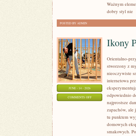
Ważnym element
CO
dobry styl nie
[
DZIEŃ
POSTED BY ADMIN
Ikony 
Orientalno-przy
stworzony z my
nieoczywiste sm
internetowa pr
eksperymentują
JUNE - 14 - 2026
odpowiednio do
ON
COMMENTS OFF
najprostsze da
IKONY
zapachów, ale j
PERFUMERYJNE
tu punktem wyjś
domowych eksp
smakowych. Po