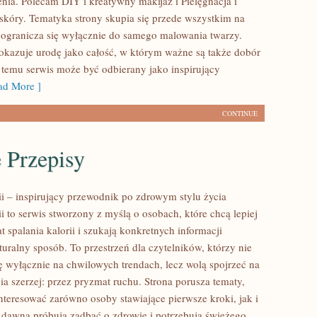
nia. Polecam DIY i kreatywny makijaż i Pielęgnacja i
skóry. Tematyka strony skupia się przede wszystkim na
e ogranicza się wyłącznie do samego malowania twarzy.
pokazuje urodę jako całość, w którym ważne są także dobór
i temu serwis może być odbierany jako inspirujący
d More ]
CONTINUE
 Przepisy
ii – inspirujący przewodnik po zdrowym stylu życia
ii to serwis stworzony z myślą o osobach, które chcą lepiej
 spalania kalorii i szukają konkretnych informacji
uralny sposób. To przestrzeń dla czytelników, którzy nie
ię wyłącznie na chwilowych trendach, lecz wolą spojrzeć na
ia szerzej: przez pryzmat ruchu. Strona porusza tematy,
nteresować zarówno osoby stawiające pierwsze kroki, jak i
d dawna próbują zadbać o zdrowie i potrzebują świeżego