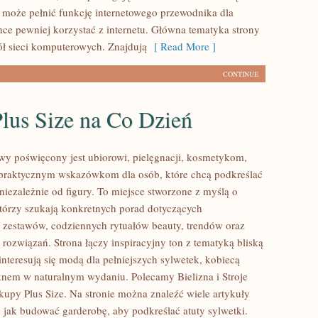
l może pełnić funkcję internetowego przewodnika dla
hce pewniej korzystać z internetu. Główna tematyka strony
ół sieci komputerowych. Znajdują
[ Read More ]
CONTINUE
lus Size na Co Dzień
lowy poświęcony jest ubiorowi, pielęgnacji, kosmetykom,
praktycznym wskazówkom dla osób, które chcą podkreślać
niezależnie od figury. To miejsce stworzone z myślą o
którzy szukają konkretnych porad dotyczących
zestawów, codziennych rytuałów beauty, trendów oraz
rozwiązań. Strona łączy inspiracyjny ton z tematyką bliską
nteresują się modą dla pełniejszych sylwetek, kobiecą
ęknem w naturalnym wydaniu. Polecamy Bielizna i Stroje
kupy Plus Size. Na stronie można znaleźć wiele artykuły
, jak budować garderobę, aby podkreślać atuty sylwetki.