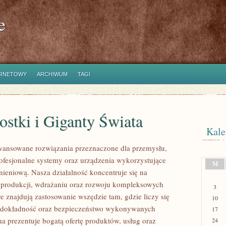
e
ERNETOWY
ARCHIWUM
TAGI
stki i Giganty Świata
Kale
ansowane rozwiązania przeznaczone dla przemysłu,
rofesjonalne systemy oraz urządzenia wykorzystujące
M
nieniową. Nasza działalność koncentruje się na
 produkcji, wdrażaniu oraz rozwoju kompleksowych
3
e znajdują zastosowanie wszędzie tam, gdzie liczy się
10
 dokładność oraz bezpieczeństwo wykonywanych
17
na prezentuje bogatą ofertę produktów, usług oraz
24