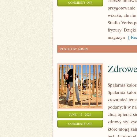
szersze omówie
ON
COMMENTS OFF
przygotowanie 
PROFESJONALNE
wizażu, ale ni
TRIKI
Studio Veriss 
WIZAŻYSTÓW
fryzury. Dzięk
magazyn
[ Rea
POSTED BY ADMIN
Zdrowe
Spalarnia kalor
Spalarnia kalor
zrozumieć temat
podanych w nat
chcą opierać s
JUNE - 17 - 2026
zdrowy styl życ
ON
COMMENTS OFF
które mogą zai
ZDROWE
tych, którzy o