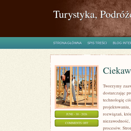
Turystyka, Podróż
STRONA GŁÓWNA
SPIS TREŚCI
BLOG INT
Ciekawo
Tworzymy zaaw
dostarczając p
technologię ciś
projektowaniu,
rozwiązań, któr
JUNE - 30 - 2026
niezawodność,
ON
COMMENTS OFF
procesów. Stro
CIEKAWOSTKI