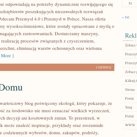
31
tóre odpowiadają na potrzeby dynamicznie rozwijającego się
zedsiębiorstw poszukujących niezawodnych rozwiązań
« Jul
Polecam Przemysł 4.0 i Przemysł w Polsce. Nasza oferta
my wysokociśnieniowe, które zostały opracowane z myślą o
ymagających zastosowaniach. Dostarczamy maszyny,
Rekl
 realizację procesów związanych z czyszczeniem,
Zobacz 
erzchni, eliminacją warstw ochronnych oraz wieloma
Przeczyt
 More ]
Przeczyt
CONTINUE
Zobacz 
Kliknij 
 Domu
Strona
Portal
wartościowy blog poświęcony ekologii, który pokazuje, że
Tutaj
ść za środowisko nie musi oznaczać wielkich wyrzeczeń,
Portal
h decyzji ani kosztownych zmian. To przestrzeń, w
ik może znaleźć inspiracje, przykłady oraz zrozumiałe
WWW
ące codziennych wyborów, domu, zakupów, podróży,