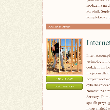
PRZEPISY
spojrzenia na 
Poradnik Suple
kompleksowe p
POSTED BY ADMIN
Interne
Internat.com.p
technologiom o
codziennym kor
miejscem dla os
bezprzewodowy
JUNE - 17 - 2026
cyberbezpiecze
ON
COMMENTS OFF
Nowości na str
INTERNET
Serwery. To mi
RADIOWY
sposób przystę
I
może znaleźć t