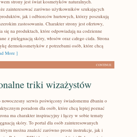
em strony jest świat kosmetyków naturalnych.
oże zainteresować zarówno użytkowników szukających
roduktów, jak i odbiorców hurtowych, którzy poszukują
zerokim zastosowaniu. Charakter strony jest ofertowy,
a się na produktach, które odpowiadają na codzienne
ne z pielęgnacją skóry, włosów oraz całego ciała. Strona
tykę dermokosmetyków z potrzebami osób, które chcą
d More ]
CONTINUE
onalne triki wizażystów
 to nowoczesny serwis poświęcony świadomemu dbaniu o
aktycznym poradom dla osób, które chcą lepiej poznać
trona ma charakter inspiracyjny i łączy w sobie tematy
lęgnacją skóry. To portal dla osób zainteresowanych
tórym można znaleźć zarówno proste instrukcje, jak i