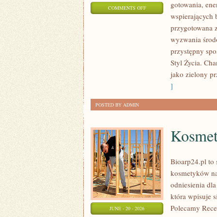
gotowania, ene
ON
COMMENTS OFF
wspierających 
EKO
przygotowana z
W
wyzwania środo
DOMU
przystępny spo
Styl Życia. Ch
jako zielony pr
]
POSTED BY ADMIN
Kosmet
Bioarp24.pl to 
kosmetyków nat
odniesienia dla
która wpisuje s
Polecamy Recen
JUNE - 20 - 2026