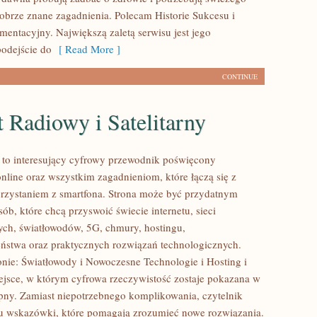
dobrze znane zagadnienia. Polecam Historie Sukcesu i
mentacyjny. Największą zaletą serwisu jest jego
odejście do
[ Read More ]
CONTINUE
t Radiowy i Satelitarny
l to interesujący cyfrowy przewodnik poświęcony
nline oraz wszystkim zagadnieniom, które łączą się z
zystaniem z smartfona. Strona może być przydatnym
ób, które chcą przyswoić świecie internetu, sieci
ch, światłowodów, 5G, chmury, hostingu,
ństwa oraz praktycznych rozwiązań technologicznych.
onie: Światłowody i Nowoczesne Technologie i Hosting i
ejsce, w którym cyfrowa rzeczywistość zostaje pokazana w
pny. Zamiast niepotrzebnego komplikowania, czytelnik
u wskazówki, które pomagają zrozumieć nowe rozwiązania.