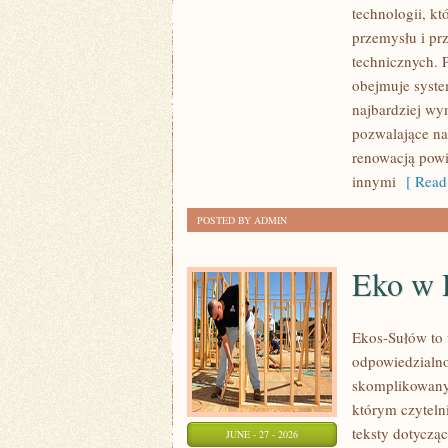
technologii, k
I
przemysłu i pr
GIGANTY
technicznych. 
ŚWIATA
obejmuje syste
najbardziej w
pozwalające na
renowacją powi
innymi
[ Read
POSTED BY ADMIN
Eko w
Ekos-Sułów to 
odpowiedzialno
skomplikowanyc
którym czyteln
teksty dotycz
JUNE - 27 - 2026