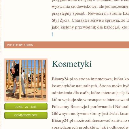
W
wyzwania środowiskowe, ale jednocześnie 
DOMU
przystępny sposób. Nowości na stronie Ek
Styl Życia. Charakter serwisu sprawia, że
jako zielony przewodnik dla każdego, kto z
]
POSTED BY ADMIN
Kosmetyki
Bioarp24.pl to strona internetowa, która k
kosmetyków naturalnych. Strona może być
odniesienia dla osób, które interesują się 
która wpisuje się w rosnące zainteresowani
Polecamy Recenzje i porównania i Naturaln
JUNE - 20 - 2026
Głównym motywem strony jest świat kosm
ON
COMMENTS OFF
Bioarp24.pl może zainteresować zarówno
KOSMETYKI
sprawdzonych produktów, jak i odbiorców