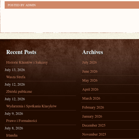
POSTED BY ADMIN
Recent Posts
Archives
Historie Klientów i Sukcesy
July 2026
July 13, 2026
June 2026
Wasza Strefa
May 2026
July 12, 2026
April 2026
Zbiórki publiczne
March 2026
July 12, 2026
Wydarzenia i Spotkania Klasyków
February 2026
July 9, 2026
January 2026
Prawo i Formalności
December 2025
July 8, 2026
November 2025
Irlandia