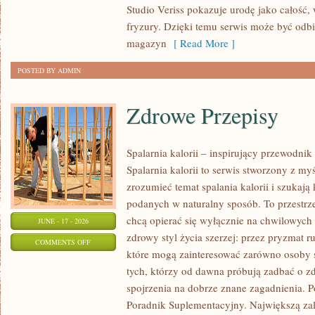
Studio Veriss pokazuje urodę jako całość,
WIZAŻYSTÓW
fryzury. Dzięki temu serwis może być odbi
magazyn
[ Read More ]
POSTED BY ADMIN
Zdrowe Przepisy
Spalarnia kalorii – inspirujący przewodni
Spalarnia kalorii to serwis stworzony z myś
zrozumieć temat spalania kalorii i szukają
podanych w naturalny sposób. To przestrze
chcą opierać się wyłącznie na chwilowych 
JUNE - 17 - 2026
zdrowy styl życia szerzej: przez pryzmat r
ON
COMMENTS OFF
które mogą zainteresować zarówno osoby st
ZDROWE
tych, którzy od dawna próbują zadbać o zd
PRZEPISY
spojrzenia na dobrze znane zagadnienia. P
Poradnik Suplementacyjny. Największą zale