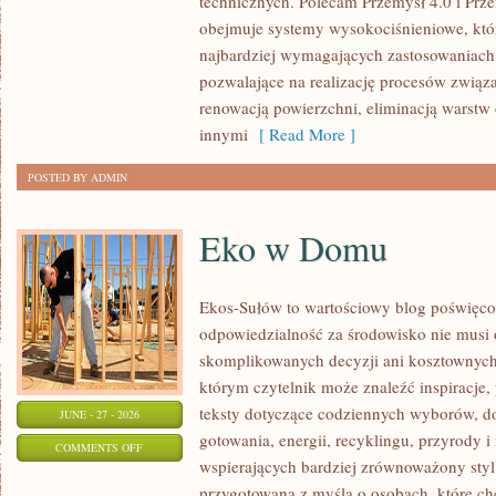
technicznych. Polecam Przemysł 4.0 i Prze
ŚWIATA
obejmuje systemy wysokociśnieniowe, któ
najbardziej wymagających zastosowaniac
pozwalające na realizację procesów związ
renowacją powierzchni, eliminacją warst
innymi
[ Read More ]
POSTED BY ADMIN
Eko w Domu
Ekos-Sułów to wartościowy blog poświęcon
odpowiedzialność za środowisko nie musi
skomplikowanych decyzji ani kosztownych
którym czytelnik może znaleźć inspiracje,
teksty dotyczące codziennych wyborów, d
JUNE - 27 - 2026
gotowania, energii, recyklingu, przyrody
ON
COMMENTS OFF
wspierających bardziej zrównoważony styl 
EKO
przygotowana z myślą o osobach, które c