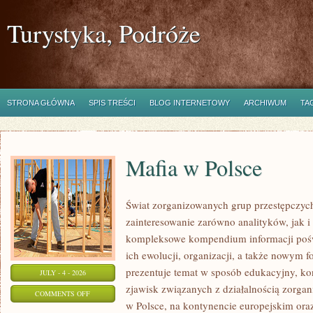
Turystyka, Podróże
STRONA GŁÓWNA
SPIS TREŚCI
BLOG INTERNETOWY
ARCHIWUM
TA
Mafia w Polsce
Świat zorganizowanych grup przestępczych
zainteresowanie zarówno analityków, jak i
kompleksowe kompendium informacji poś
ich ewolucji, organizacji, a także nowym 
prezentuje temat w sposób edukacyjny, kon
JULY - 4 - 2026
zjawisk związanych z działalnością zorga
ON
COMMENTS OFF
w Polsce, na kontynencie europejskim ora
MAFIA