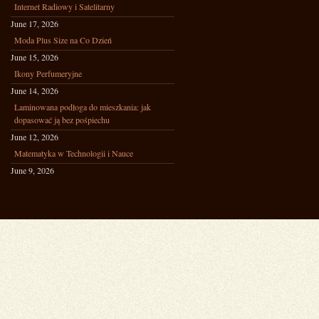
Internet Radiowy i Satelitarny
June 17, 2026
Moda Plus Size na Co Dzień
June 15, 2026
Ikony Perfumeryjne
June 14, 2026
Laminowana podłoga do mieszkania: jak
dopasować ją bez pośpiechu
June 12, 2026
Matematyka w Technologii i Nauce
June 9, 2026