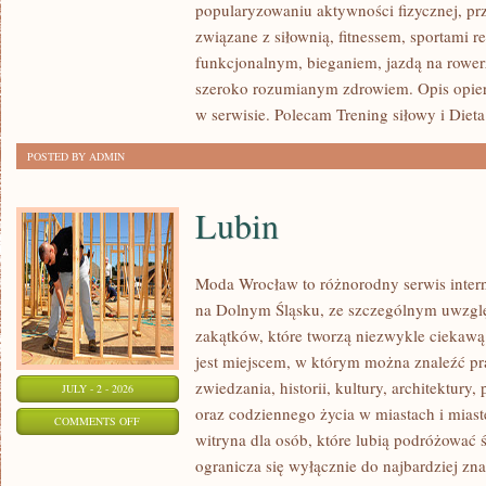
popularyzowaniu aktywności fizycznej, pr
I
związane z siłownią, fitnessem, sportami r
FITNESS
funkcjonalnym, bieganiem, jazdą na rowerz
GRUPOWY
szeroko rozumianym zdrowiem. Opis opier
w serwisie. Polecam Trening siłowy i Dieta
POSTED BY ADMIN
Lubin
Moda Wrocław to różnorodny serwis inte
na Dolnym Śląsku, ze szczególnym uwzgl
zakątków, które tworzą niezwykle ciekawą 
jest miejscem, w którym można znaleźć pr
zwiedzania, historii, kultury, architektury,
JULY - 2 - 2026
oraz codziennego życia w miastach i mias
ON
COMMENTS OFF
witryna dla osób, które lubią podróżowa
LUBIN
ogranicza się wyłącznie do najbardziej zna