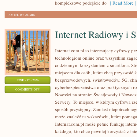
kompleksowe podejście do
[ Read More ]
POSTED BY ADMIN
Internet Radiowy i S
Internat.com.pl to interesujący cyfrowy 
technologiom online oraz wszystkim zagadn
codziennym korzystaniem z smartfona. St
miejscem dla osób, które chcą przyswoić św
bezprzewodowych, światłowodów, 5G, chm
JUNE - 17 - 2026
cyberbezpieczeństwa oraz praktycznych r
ON
COMMENTS OFF
Nowości na stronie: Światłowody i Nowocz
INTERNET
Serwery. To miejsce, w którym cyfrowa rz
RADIOWY
sposób przystępny. Zamiast niepotrzebneg
I
może znaleźć tu wskazówki, które pomaga
SATELITARNY
Internat.com.pl może pełnić funkcję inte
każdego, kto chce pewniej korzystać z int