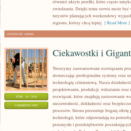
również ukryte perełki, które często umyk
zwiedzania. Dzięki temu serwis może być
turystów planujących weekendowy wyjazd,
regionu, którzy chcą lepiej
[ Read More ]
POSTED BY ADMIN
Ciekawostki i Gigan
Tworzymy zaawansowane rozwiązania prze
dostarczając profesjonalne systemy oraz 
technologię ciśnieniową. Nasza działalność
projektowaniu, produkcji, wdrażaniu ora
rozwiązań, które znajdują zastosowanie wsz
JUNE - 30 - 2026
niezawodność, dokładność oraz bezpiec
ON
COMMENTS OFF
procesów. Strona prezentuje bogatą ofertę
CIEKAWOSTKI
technologii, które odpowiadają na potrzeb
I
przemysłu i przedsiębiorstw poszukujący
GIGANTY