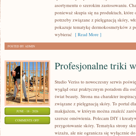
asortymentu o szerokim zastosowaniu. Char
ponieważ skupia się na produktach, które
potrzeby związane z pielęgnacją skóry, wło
pokazuje tematykę dermokosmetyków z po
wybierać
[ Read More ]
POSTED BY ADMIN
Profesjonalne triki 
Studio Veriss to nowoczesny serwis pośw
wygląd oraz praktycznym poradom dla osób
świat beauty. Strona ma charakter inspirac
związane z pielęgnacją skóry. To portal d
makijażem, w którym można znaleźć zarówn
JUNE - 18 - 2026
szersze omówienia. Polecam DIY i kreatywn
ON
COMMENTS OFF
przygotowanie skóry. Tematyka strony sku
PROFESJONALNE
wizażu, ale nie ogranicza się wyłącznie 
TRIKI