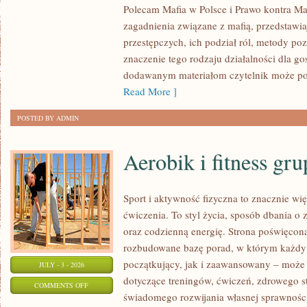
Polecam Mafia w Polsce i Prawo kontra Maf
W
zagadnienia związane z mafią, przedstawia
POLSCE
przestępczych, ich podział ról, metody po
znaczenie tego rodzaju działalności dla go
dodawanym materiałom czytelnik może po
Read More ]
POSTED BY ADMIN
Aerobik i fitness gr
Sport i aktywność fizyczna to znacznie wię
ćwiczenia. To styl życia, sposób dbania o
oraz codzienną energię. Strona poświęcona
rozbudowane bazę porad, w którym każdy
początkujący, jak i zaawansowany – może 
JULY - 3 - 2026
dotyczące treningów, ćwiczeń, zdrowego st
ON
COMMENTS OFF
świadomego rozwijania własnej sprawności
AEROBIK