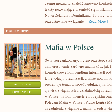
czemu można tu znaleźć zarówno konkretn
teksty pozwalające przenieść się myślami 
Nowa Zelandia i Dominikana. To blog, w k
przedstawiane wyłącznie
[ Read More ]
POSTED BY ADMIN
Mafia w Polsce
Świat zorganizowanych grup przestępczych
zainteresowanie zarówno analityków, jak i
kompleksowe kompendium informacji poś
ich ewolucji, organizacji, a także nowym 
prezentuje temat w sposób edukacyjny, kon
JULY - 4 - 2026
zjawisk związanych z działalnością zorga
ON
COMMENTS OFF
w Polsce, na kontynencie europejskim ora
MAFIA
Polecam Mafia w Polsce i Prawo kontra Maf
W
zagadnienia związane z mafią, przedstawia
POLSCE