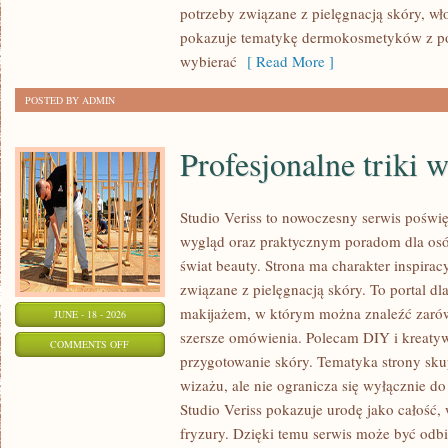
potrzeby związane z pielęgnacją skóry, wło
pokazuje tematykę dermokosmetyków z po
wybierać
[ Read More ]
POSTED BY ADMIN
Profesjonalne triki 
Studio Veriss to nowoczesny serwis pośw
wygląd oraz praktycznym poradom dla osób
świat beauty. Strona ma charakter inspirac
związane z pielęgnacją skóry. To portal d
makijażem, w którym można znaleźć zarówn
JUNE - 18 - 2026
szersze omówienia. Polecam DIY i kreatywn
ON
COMMENTS OFF
przygotowanie skóry. Tematyka strony sku
PROFESJONALNE
wizażu, ale nie ogranicza się wyłącznie 
TRIKI
Studio Veriss pokazuje urodę jako całość,
WIZAŻYSTÓW
fryzury. Dzięki temu serwis może być odbi