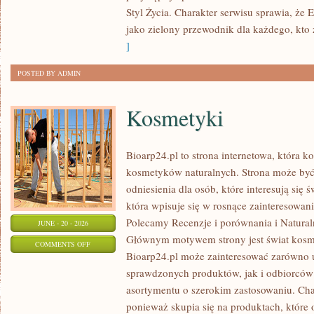
Styl Życia. Charakter serwisu sprawia, że
jako zielony przewodnik dla każdego, kto z
]
POSTED BY ADMIN
Kosmetyki
Bioarp24.pl to strona internetowa, która k
kosmetyków naturalnych. Strona może być
odniesienia dla osób, które interesują się 
która wpisuje się w rosnące zainteresowani
Polecamy Recenzje i porównania i Naturaln
JUNE - 20 - 2026
Głównym motywem strony jest świat kosm
ON
COMMENTS OFF
Bioarp24.pl może zainteresować zarówno
KOSMETYKI
sprawdzonych produktów, jak i odbiorców
asortymentu o szerokim zastosowaniu. Char
ponieważ skupia się na produktach, które