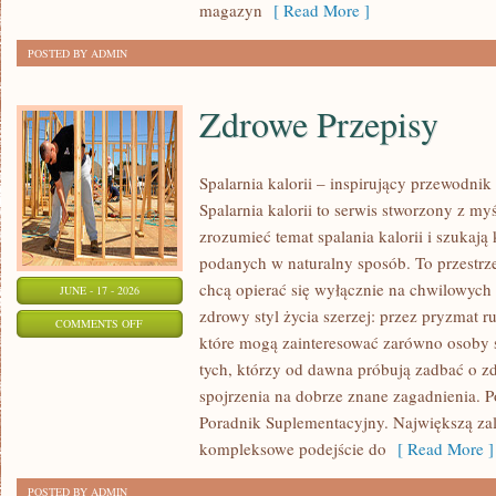
magazyn
[ Read More ]
POSTED BY ADMIN
Zdrowe Przepisy
Spalarnia kalorii – inspirujący przewodni
Spalarnia kalorii to serwis stworzony z myś
zrozumieć temat spalania kalorii i szukają
podanych w naturalny sposób. To przestrze
chcą opierać się wyłącznie na chwilowych 
JUNE - 17 - 2026
zdrowy styl życia szerzej: przez pryzmat r
ON
COMMENTS OFF
które mogą zainteresować zarówno osoby st
ZDROWE
tych, którzy od dawna próbują zadbać o zd
PRZEPISY
spojrzenia na dobrze znane zagadnienia. P
Poradnik Suplementacyjny. Największą zale
kompleksowe podejście do
[ Read More ]
POSTED BY ADMIN