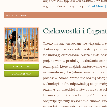
turystów planujących weekendowy wyjazd,
regionu, którzy chcą lepiej
[ Read More ]
POSTED BY ADMIN
Ciekawostki i Gigan
Tworzymy zaawansowane rozwiązania prze
dostarczając profesjonalne systemy oraz 
technologię ciśnieniową. Nasza działalność
projektowaniu, produkcji, wdrażaniu ora
rozwiązań, które znajdują zastosowanie wsz
JUNE - 30 - 2026
niezawodność, dokładność oraz bezpiec
ON
COMMENTS OFF
procesów. Strona prezentuje bogatą ofertę
CIEKAWOSTKI
technologii, które odpowiadają na potrzeb
I
przemysłu i przedsiębiorstw poszukujący
GIGANTY
technicznych. Polecam Przemysł 4.0 i Prze
ŚWIATA
obejmuje systemy wysokociśnieniowe, któ
najbardziej wymagających zastosowaniac