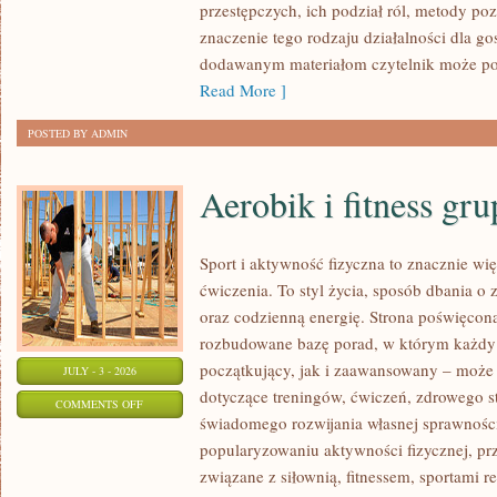
przestępczych, ich podział ról, metody po
znaczenie tego rodzaju działalności dla go
dodawanym materiałom czytelnik może po
Read More ]
POSTED BY ADMIN
Aerobik i fitness gr
Sport i aktywność fizyczna to znacznie wię
ćwiczenia. To styl życia, sposób dbania o
oraz codzienną energię. Strona poświęcona
rozbudowane bazę porad, w którym każdy
początkujący, jak i zaawansowany – może 
JULY - 3 - 2026
dotyczące treningów, ćwiczeń, zdrowego st
ON
COMMENTS OFF
świadomego rozwijania własnej sprawności
AEROBIK
popularyzowaniu aktywności fizycznej, pr
I
związane z siłownią, fitnessem, sportami r
FITNESS