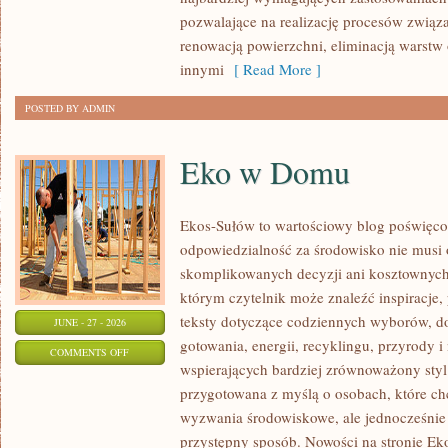
pozwalające na realizację procesów związ
renowacją powierzchni, eliminacją warst
innymi
[ Read More ]
POSTED BY ADMIN
Eko w Domu
Ekos-Sułów to wartościowy blog poświęcon
odpowiedzialność za środowisko nie musi
skomplikowanych decyzji ani kosztownych
którym czytelnik może znaleźć inspiracje,
teksty dotyczące codziennych wyborów, d
JUNE - 27 - 2026
gotowania, energii, recyklingu, przyrody
ON
COMMENTS OFF
wspierających bardziej zrównoważony styl 
EKO
przygotowana z myślą o osobach, które c
W
wyzwania środowiskowe, ale jednocześnie 
DOMU
przystępny sposób. Nowości na stronie Ek