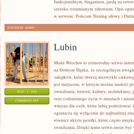
funkcjonalnym, bieganiem, jazdą na rowerz
GRUPOWY
szeroko rozumianym zdrowiem. Opis opier
w serwisie. Polecam Trening siłowy i Dieta
POSTED BY ADMIN
Lubin
Moda Wrocław to różnorodny serwis inte
na Dolnym Śląsku, ze szczególnym uwzgl
zakątków, które tworzą niezwykle ciekawą 
jest miejscem, w którym można znaleźć pr
zwiedzania, historii, kultury, architektury,
JULY - 2 - 2026
oraz codziennego życia w miastach i mias
ON
COMMENTS OFF
witryna dla osób, które lubią podróżowa
LUBIN
ogranicza się wyłącznie do najbardziej zna
również ukryte perełki, które często umyk
zwiedzania. Dzięki temu serwis może być