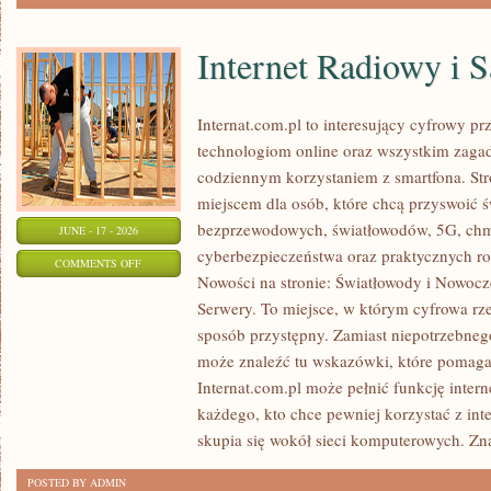
Internet Radiowy i S
Internat.com.pl to interesujący cyfrowy 
technologiom online oraz wszystkim zagadn
codziennym korzystaniem z smartfona. St
miejscem dla osób, które chcą przyswoić św
bezprzewodowych, światłowodów, 5G, chm
JUNE - 17 - 2026
cyberbezpieczeństwa oraz praktycznych r
ON
COMMENTS OFF
Nowości na stronie: Światłowody i Nowocz
INTERNET
Serwery. To miejsce, w którym cyfrowa rz
RADIOWY
sposób przystępny. Zamiast niepotrzebneg
I
może znaleźć tu wskazówki, które pomaga
SATELITARNY
Internat.com.pl może pełnić funkcję inte
każdego, kto chce pewniej korzystać z int
skupia się wokół sieci komputerowych. Zn
POSTED BY ADMIN