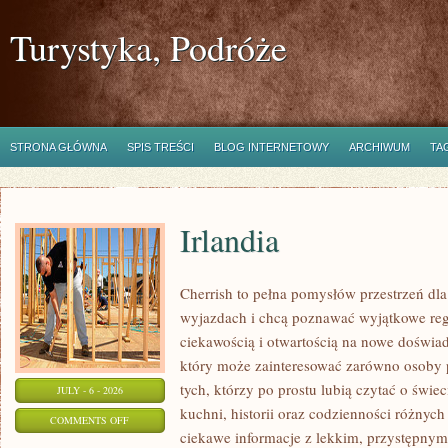
Turystyka, Podróże
STRONA GŁÓWNA
SPIS TREŚCI
BLOG INTERNETOWY
ARCHIWUM
TA
Irlandia
Cherrish to pełna pomysłów przestrzeń dla
wyjazdach i chcą poznawać wyjątkowe reg
ciekawością i otwartością na nowe doświad
który może zainteresować zarówno osoby p
tych, którzy po prostu lubią czytać o świec
JULY - 6 - 2026
kuchni, historii oraz codzienności różnych
ON
COMMENTS OFF
ciekawe informacje z lekkim, przystępny
IRLANDIA