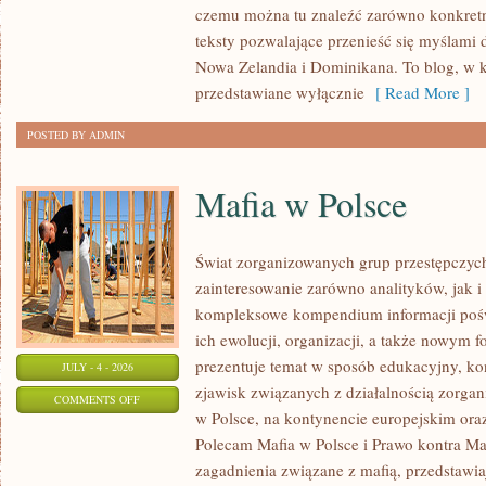
czemu można tu znaleźć zarówno konkretn
teksty pozwalające przenieść się myślami 
Nowa Zelandia i Dominikana. To blog, w k
przedstawiane wyłącznie
[ Read More ]
POSTED BY ADMIN
Mafia w Polsce
Świat zorganizowanych grup przestępczych
zainteresowanie zarówno analityków, jak i
kompleksowe kompendium informacji poś
ich ewolucji, organizacji, a także nowym 
prezentuje temat w sposób edukacyjny, kon
JULY - 4 - 2026
zjawisk związanych z działalnością zorga
ON
COMMENTS OFF
w Polsce, na kontynencie europejskim ora
MAFIA
Polecam Mafia w Polsce i Prawo kontra Maf
W
zagadnienia związane z mafią, przedstawia
POLSCE