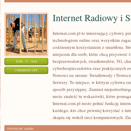
Internet Radiowy i S
Internat.com.pl to interesujący cyfrowy 
technologiom online oraz wszystkim zagadn
codziennym korzystaniem z smartfona. St
miejscem dla osób, które chcą przyswoić św
bezprzewodowych, światłowodów, 5G, chm
JUNE - 17 - 2026
cyberbezpieczeństwa oraz praktycznych r
ON
COMMENTS OFF
Nowości na stronie: Światłowody i Nowocz
INTERNET
Serwery. To miejsce, w którym cyfrowa rz
RADIOWY
sposób przystępny. Zamiast niepotrzebneg
I
może znaleźć tu wskazówki, które pomaga
SATELITARNY
Internat.com.pl może pełnić funkcję inte
każdego, kto chce pewniej korzystać z int
skupia się wokół sieci komputerowych. Zn
POSTED BY ADMIN