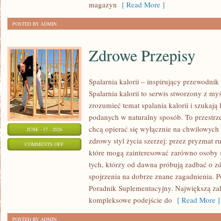
magazyn
[ Read More ]
POSTED BY ADMIN
Zdrowe Przepisy
Spalarnia kalorii – inspirujący przewodni
Spalarnia kalorii to serwis stworzony z myś
zrozumieć temat spalania kalorii i szukają
podanych w naturalny sposób. To przestrze
chcą opierać się wyłącznie na chwilowych 
JUNE - 17 - 2026
zdrowy styl życia szerzej: przez pryzmat r
ON
COMMENTS OFF
które mogą zainteresować zarówno osoby st
ZDROWE
tych, którzy od dawna próbują zadbać o zd
PRZEPISY
spojrzenia na dobrze znane zagadnienia. P
Poradnik Suplementacyjny. Największą zale
kompleksowe podejście do
[ Read More ]
POSTED BY ADMIN