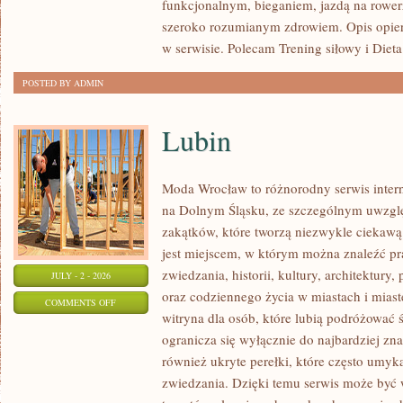
funkcjonalnym, bieganiem, jazdą na rowerz
GRUPOWY
szeroko rozumianym zdrowiem. Opis opier
w serwisie. Polecam Trening siłowy i Dieta
POSTED BY ADMIN
Lubin
Moda Wrocław to różnorodny serwis inte
na Dolnym Śląsku, ze szczególnym uwzgl
zakątków, które tworzą niezwykle ciekawą 
jest miejscem, w którym można znaleźć pr
zwiedzania, historii, kultury, architektury,
JULY - 2 - 2026
oraz codziennego życia w miastach i mias
ON
COMMENTS OFF
witryna dla osób, które lubią podróżowa
LUBIN
ogranicza się wyłącznie do najbardziej zna
również ukryte perełki, które często umyk
zwiedzania. Dzięki temu serwis może być