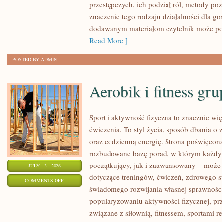
przestępczych, ich podział ról, metody po
znaczenie tego rodzaju działalności dla go
dodawanym materiałom czytelnik może po
Read More ]
POSTED BY ADMIN
Aerobik i fitness gr
Sport i aktywność fizyczna to znacznie wię
ćwiczenia. To styl życia, sposób dbania o
oraz codzienną energię. Strona poświęcona
rozbudowane bazę porad, w którym każdy
początkujący, jak i zaawansowany – może 
JULY - 3 - 2026
dotyczące treningów, ćwiczeń, zdrowego st
ON
COMMENTS OFF
świadomego rozwijania własnej sprawności
AEROBIK
popularyzowaniu aktywności fizycznej, pr
I
związane z siłownią, fitnessem, sportami r
FITNESS