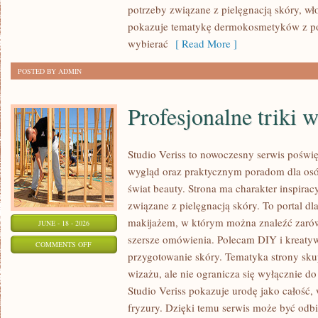
potrzeby związane z pielęgnacją skóry, wło
pokazuje tematykę dermokosmetyków z po
wybierać
[ Read More ]
POSTED BY ADMIN
Profesjonalne triki 
Studio Veriss to nowoczesny serwis pośw
wygląd oraz praktycznym poradom dla osób
świat beauty. Strona ma charakter inspirac
związane z pielęgnacją skóry. To portal d
makijażem, w którym można znaleźć zarówn
JUNE - 18 - 2026
szersze omówienia. Polecam DIY i kreatywn
ON
COMMENTS OFF
przygotowanie skóry. Tematyka strony sku
PROFESJONALNE
wizażu, ale nie ogranicza się wyłącznie 
TRIKI
Studio Veriss pokazuje urodę jako całość,
WIZAŻYSTÓW
fryzury. Dzięki temu serwis może być odbi