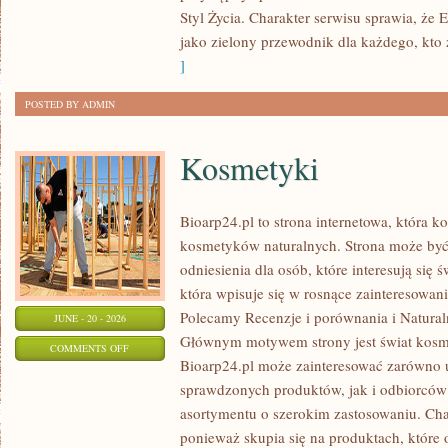
Styl Życia. Charakter serwisu sprawia, że
jako zielony przewodnik dla każdego, kto z
]
POSTED BY ADMIN
Kosmetyki
Bioarp24.pl to strona internetowa, która k
kosmetyków naturalnych. Strona może być
odniesienia dla osób, które interesują się 
która wpisuje się w rosnące zainteresowani
Polecamy Recenzje i porównania i Naturaln
JUNE - 20 - 2026
Głównym motywem strony jest świat kosm
ON
COMMENTS OFF
Bioarp24.pl może zainteresować zarówno
KOSMETYKI
sprawdzonych produktów, jak i odbiorców
asortymentu o szerokim zastosowaniu. Char
ponieważ skupia się na produktach, które