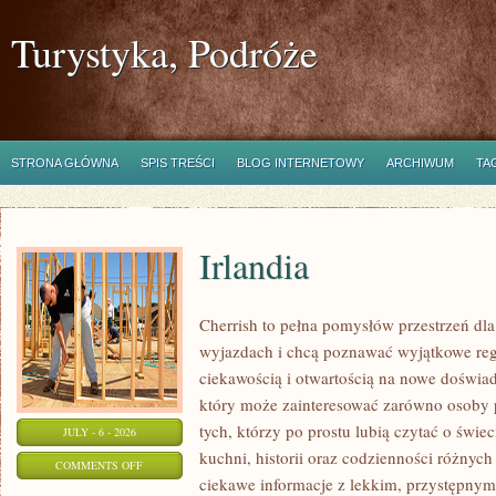
Turystyka, Podróże
STRONA GŁÓWNA
SPIS TREŚCI
BLOG INTERNETOWY
ARCHIWUM
TA
Irlandia
Cherrish to pełna pomysłów przestrzeń dla
wyjazdach i chcą poznawać wyjątkowe reg
ciekawością i otwartością na nowe doświad
który może zainteresować zarówno osoby p
tych, którzy po prostu lubią czytać o świec
JULY - 6 - 2026
kuchni, historii oraz codzienności różnych
ON
COMMENTS OFF
ciekawe informacje z lekkim, przystępny
IRLANDIA