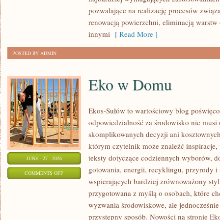
pozwalające na realizację procesów związ
renowacją powierzchni, eliminacją warst
innymi
[ Read More ]
POSTED BY ADMIN
Eko w Domu
Ekos-Sułów to wartościowy blog poświęcon
odpowiedzialność za środowisko nie musi
skomplikowanych decyzji ani kosztownych
którym czytelnik może znaleźć inspiracje,
teksty dotyczące codziennych wyborów, d
JUNE - 27 - 2026
gotowania, energii, recyklingu, przyrody
ON
COMMENTS OFF
wspierających bardziej zrównoważony styl 
EKO
przygotowana z myślą o osobach, które c
W
wyzwania środowiskowe, ale jednocześnie 
DOMU
przystępny sposób. Nowości na stronie Ek