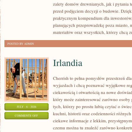
zalety domów drewnianych, jak i pytania t
I
przed podjęciem decyzji o budowie. Dzię
FORMALNOŚCI
praktycznym kompendium dla inwestorów, w
planujących przeprowadzkę poza miasto, 
materiałów oraz wszystkich, którzy chcą 
POSTED BY ADMIN
Irlandia
Cherrish to pełna pomysłów przestrzeń dla
wyjazdach i chcą poznawać wyjątkowe reg
ciekawością i otwartością na nowe doświad
który może zainteresować zarówno osoby p
tych, którzy po prostu lubią czytać o świec
JULY - 6 - 2026
kuchni, historii oraz codzienności różnych
ON
COMMENTS OFF
ciekawe informacje z lekkim, przystępny
IRLANDIA
czemu można tu znaleźć zarówno konkretn