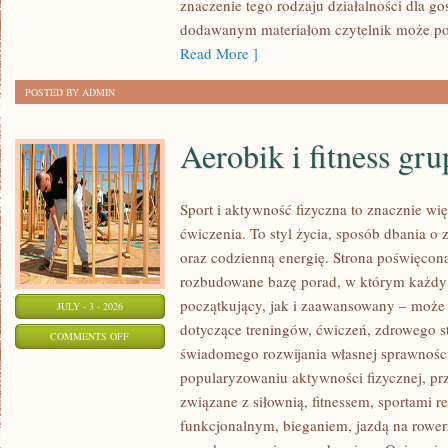
znaczenie tego rodzaju działalności dla go
dodawanym materiałom czytelnik może po
Read More ]
POSTED BY ADMIN
Aerobik i fitness gr
Sport i aktywność fizyczna to znacznie wię
ćwiczenia. To styl życia, sposób dbania o
oraz codzienną energię. Strona poświęcona
rozbudowane bazę porad, w którym każdy
początkujący, jak i zaawansowany – może 
JULY - 3 - 2026
dotyczące treningów, ćwiczeń, zdrowego st
ON
COMMENTS OFF
świadomego rozwijania własnej sprawności
AEROBIK
popularyzowaniu aktywności fizycznej, pr
I
związane z siłownią, fitnessem, sportami r
FITNESS
funkcjonalnym, bieganiem, jazdą na rowerz
GRUPOWY