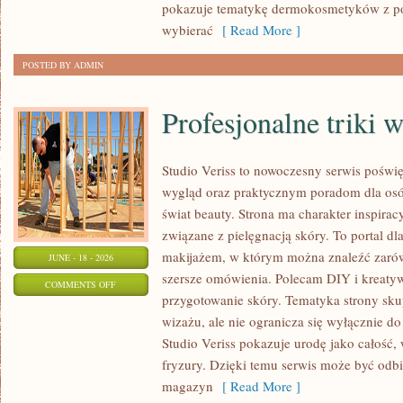
pokazuje tematykę dermokosmetyków z po
wybierać
[ Read More ]
POSTED BY ADMIN
Profesjonalne triki 
Studio Veriss to nowoczesny serwis pośw
wygląd oraz praktycznym poradom dla osób
świat beauty. Strona ma charakter inspirac
związane z pielęgnacją skóry. To portal d
makijażem, w którym można znaleźć zarówn
JUNE - 18 - 2026
szersze omówienia. Polecam DIY i kreatywn
ON
COMMENTS OFF
przygotowanie skóry. Tematyka strony sku
PROFESJONALNE
wizażu, ale nie ogranicza się wyłącznie 
TRIKI
Studio Veriss pokazuje urodę jako całość,
WIZAŻYSTÓW
fryzury. Dzięki temu serwis może być odbi
magazyn
[ Read More ]