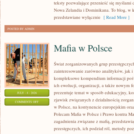
teksty pozwalające przenieść się myślami 
Nowa Zelandia i Dominikana. To blog, w k
przedstawiane wyłącznie
[ Read More ]
POSTED BY ADMIN
Mafia w Polsce
Świat zorganizowanych grup przestępczych
zainteresowanie zarówno analityków, jak i
kompleksowe kompendium informacji poś
ich ewolucji, organizacji, a także nowym 
prezentuje temat w sposób edukacyjny, kon
JULY - 4 - 2026
zjawisk związanych z działalnością zorga
ON
COMMENTS OFF
w Polsce, na kontynencie europejskim ora
MAFIA
Polecam Mafia w Polsce i Prawo kontra Maf
W
zagadnienia związane z mafią, przedstawia
POLSCE
przestępczych, ich podział ról, metody po