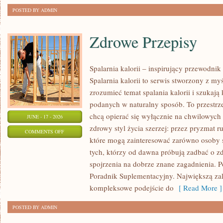
POSTED BY ADMIN
Zdrowe Przepisy
Spalarnia kalorii – inspirujący przewodni
Spalarnia kalorii to serwis stworzony z myś
zrozumieć temat spalania kalorii i szukają
podanych w naturalny sposób. To przestrze
chcą opierać się wyłącznie na chwilowych 
JUNE - 17 - 2026
zdrowy styl życia szerzej: przez pryzmat r
ON
COMMENTS OFF
które mogą zainteresować zarówno osoby st
ZDROWE
tych, którzy od dawna próbują zadbać o zd
PRZEPISY
spojrzenia na dobrze znane zagadnienia. P
Poradnik Suplementacyjny. Największą zale
kompleksowe podejście do
[ Read More ]
POSTED BY ADMIN