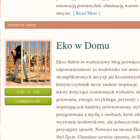
renowacją powierzchni, eliminacją warst
innymi
[ Read More ]
POSTED BY ADMIN
Eko w Domu
Ekos-Sułów to wartościowy blog poświęcon
odpowiedzialność za środowisko nie musi
skomplikowanych decyzji ani kosztownych
którym czytelnik może znaleźć inspiracje,
teksty dotyczące codziennych wyborów, d
JUNE - 27 - 2026
gotowania, energii, recyklingu, przyrody
ON
COMMENTS OFF
wspierających bardziej zrównoważony styl 
EKO
przygotowana z myślą o osobach, które c
W
wyzwania środowiskowe, ale jednocześnie 
DOMU
przystępny sposób. Nowości na stronie Ek
Styl Życia. Charakter serwisu sprawia, że