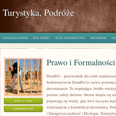
Turystyka, Podróże
STRONA GŁÓWNA
SPIS TREŚCI
BLOG INTERNETOWY
ARCHIWUM
TA
Prawo i Formalności
DomPol – przewodnik dla osób zainteres
budownictwem DomPol to serwis poświęco
drewnianych. To inspirujące źródło wiedzy 
poznać zalety drewna. Strona skupia się na
pojawiają się wtedy, gdy ktoś zaczyna m
JULY - 8 - 2026
wykonanym z konstrukcji drewnianej. Po
ON
COMMENTS OFF
i Energooszczędność i Ekologia. Tematyk
PRAWO