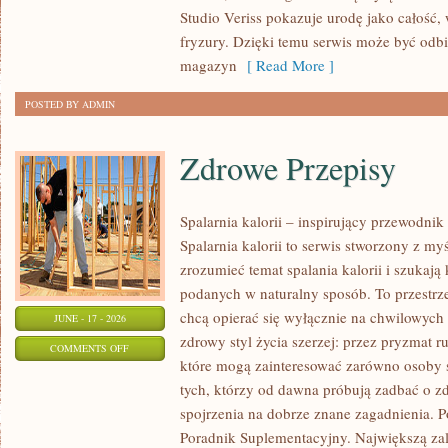
TRIKI
Studio Veriss pokazuje urodę jako całość,
WIZAŻYSTÓW
fryzury. Dzięki temu serwis może być odbi
magazyn
[ Read More ]
POSTED BY ADMIN
Zdrowe Przepisy
Spalarnia kalorii – inspirujący przewodni
Spalarnia kalorii to serwis stworzony z myś
zrozumieć temat spalania kalorii i szukają
podanych w naturalny sposób. To przestrze
chcą opierać się wyłącznie na chwilowych 
JUNE - 17 - 2026
zdrowy styl życia szerzej: przez pryzmat r
ON
COMMENTS OFF
które mogą zainteresować zarówno osoby st
ZDROWE
tych, którzy od dawna próbują zadbać o zd
PRZEPISY
spojrzenia na dobrze znane zagadnienia. P
Poradnik Suplementacyjny. Największą zale