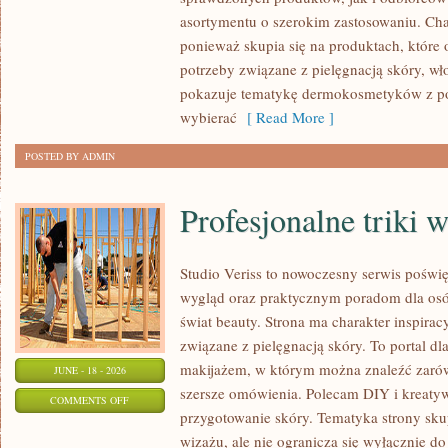
asortymentu o szerokim zastosowaniu. Char
ponieważ skupia się na produktach, które
potrzeby związane z pielęgnacją skóry, wło
pokazuje tematykę dermokosmetyków z po
wybierać
[ Read More ]
POSTED BY ADMIN
Profesjonalne triki 
Studio Veriss to nowoczesny serwis pośw
wygląd oraz praktycznym poradom dla osób
świat beauty. Strona ma charakter inspirac
związane z pielęgnacją skóry. To portal d
makijażem, w którym można znaleźć zarówn
JUNE - 18 - 2026
szersze omówienia. Polecam DIY i kreatywn
ON
COMMENTS OFF
przygotowanie skóry. Tematyka strony sku
PROFESJONALNE
wizażu, ale nie ogranicza się wyłącznie 