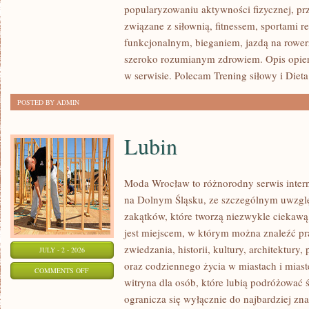
popularyzowaniu aktywności fizycznej, pr
I
związane z siłownią, fitnessem, sportami r
FITNESS
funkcjonalnym, bieganiem, jazdą na rowerz
GRUPOWY
szeroko rozumianym zdrowiem. Opis opier
w serwisie. Polecam Trening siłowy i Dieta
POSTED BY ADMIN
Lubin
Moda Wrocław to różnorodny serwis inte
na Dolnym Śląsku, ze szczególnym uwzgl
zakątków, które tworzą niezwykle ciekawą 
jest miejscem, w którym można znaleźć pr
zwiedzania, historii, kultury, architektury,
JULY - 2 - 2026
oraz codziennego życia w miastach i mias
ON
COMMENTS OFF
witryna dla osób, które lubią podróżowa
LUBIN
ogranicza się wyłącznie do najbardziej zna