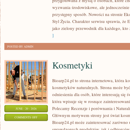
przygotowana z myślą o osobach, które c
W
wyzwania środowiskowe, ale jednocześnie 
DOMU
przystępny sposób. Nowości na stronie Ek
Styl Życia. Charakter serwisu sprawia, że
jako zielony przewodnik dla każdego, kto z
]
POSTED BY ADMIN
Kosmetyki
Bioarp24.pl to strona internetowa, która k
kosmetyków naturalnych. Strona może być
odniesienia dla osób, które interesują się 
która wpisuje się w rosnące zainteresowani
Polecamy Recenzje i porównania i Naturaln
JUNE - 20 - 2026
Głównym motywem strony jest świat kosm
ON
COMMENTS OFF
Bioarp24.pl może zainteresować zarówno
KOSMETYKI
sprawdzonych produktów, jak i odbiorców