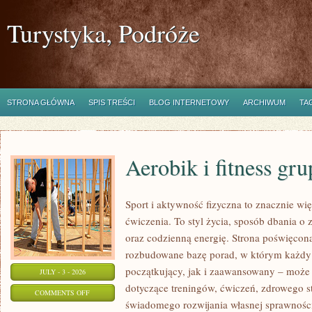
Turystyka, Podróże
STRONA GŁÓWNA
SPIS TREŚCI
BLOG INTERNETOWY
ARCHIWUM
TA
Aerobik i fitness gr
Sport i aktywność fizyczna to znacznie wię
ćwiczenia. To styl życia, sposób dbania o
oraz codzienną energię. Strona poświęcona
rozbudowane bazę porad, w którym każdy
początkujący, jak i zaawansowany – może 
JULY - 3 - 2026
dotyczące treningów, ćwiczeń, zdrowego st
ON
COMMENTS OFF
świadomego rozwijania własnej sprawności
AEROBIK