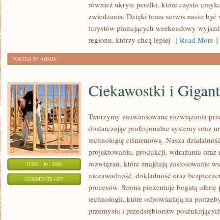
również ukryte perełki, które często umyk
zwiedzania. Dzięki temu serwis może być
turystów planujących weekendowy wyjazd,
regionu, którzy chcą lepiej
[ Read More ]
POSTED BY ADMIN
Ciekawostki i Gigan
Tworzymy zaawansowane rozwiązania prze
dostarczając profesjonalne systemy oraz 
technologię ciśnieniową. Nasza działalność
projektowaniu, produkcji, wdrażaniu ora
rozwiązań, które znajdują zastosowanie wsz
JUNE - 30 - 2026
niezawodność, dokładność oraz bezpiec
ON
COMMENTS OFF
procesów. Strona prezentuje bogatą ofertę
CIEKAWOSTKI
technologii, które odpowiadają na potrzeb
I
przemysłu i przedsiębiorstw poszukujący
GIGANTY