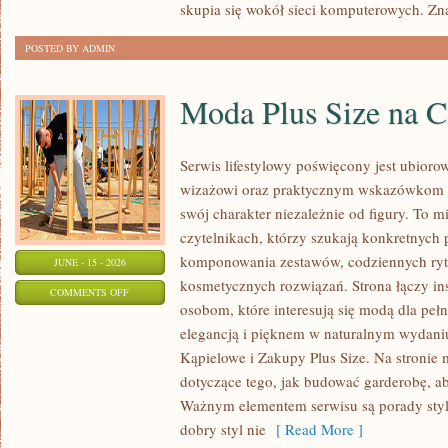
skupia się wokół sieci komputerowych. Zn
POSTED BY ADMIN
Moda Plus Size na 
Serwis lifestylowy poświęcony jest ubioro
wizażowi oraz praktycznym wskazówkom dl
swój charakter niezależnie od figury. To m
czytelnikach, którzy szukają konkretnych
komponowania zestawów, codziennych ryt
JUNE - 15 - 2026
kosmetycznych rozwiązań. Strona łączy ins
ON
COMMENTS OFF
osobom, które interesują się modą dla peł
MODA
elegancją i pięknem w naturalnym wydaniu
PLUS
Kąpielowe i Zakupy Plus Size. Na stronie 
SIZE
dotyczące tego, jak budować garderobę, ab
NA
Ważnym elementem serwisu są porady styli
CO
dobry styl nie
[ Read More ]
DZIEŃ