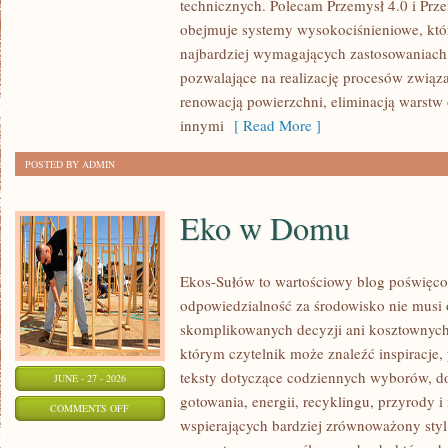
technicznych. Polecam Przemysł 4.0 i Prze
ŚWIATA
obejmuje systemy wysokociśnieniowe, któ
najbardziej wymagających zastosowaniac
pozwalające na realizację procesów związ
renowacją powierzchni, eliminacją warst
innymi
[ Read More ]
POSTED BY ADMIN
Eko w Domu
Ekos-Sułów to wartościowy blog poświęcon
odpowiedzialność za środowisko nie musi
skomplikowanych decyzji ani kosztownych
którym czytelnik może znaleźć inspiracje,
teksty dotyczące codziennych wyborów, d
JUNE - 27 - 2026
gotowania, energii, recyklingu, przyrody
ON
COMMENTS OFF
wspierających bardziej zrównoważony styl 
EKO