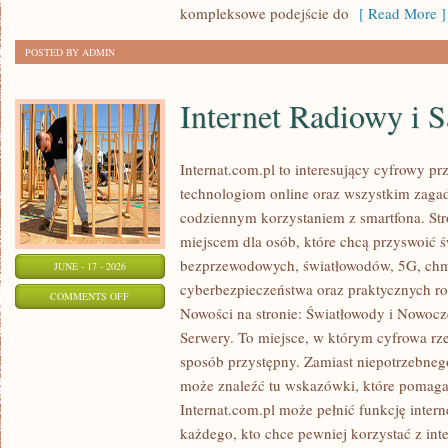
kompleksowe podejście do
[ Read More ]
POSTED BY ADMIN
Internet Radiowy i S
Internat.com.pl to interesujący cyfrowy 
technologiom online oraz wszystkim zagadn
codziennym korzystaniem z smartfona. St
miejscem dla osób, które chcą przyswoić św
bezprzewodowych, światłowodów, 5G, chm
JUNE - 17 - 2026
cyberbezpieczeństwa oraz praktycznych r
ON
COMMENTS OFF
Nowości na stronie: Światłowody i Nowocz
INTERNET
Serwery. To miejsce, w którym cyfrowa rz
RADIOWY
sposób przystępny. Zamiast niepotrzebneg
I
może znaleźć tu wskazówki, które pomaga
SATELITARNY
Internat.com.pl może pełnić funkcję inte
każdego, kto chce pewniej korzystać z int