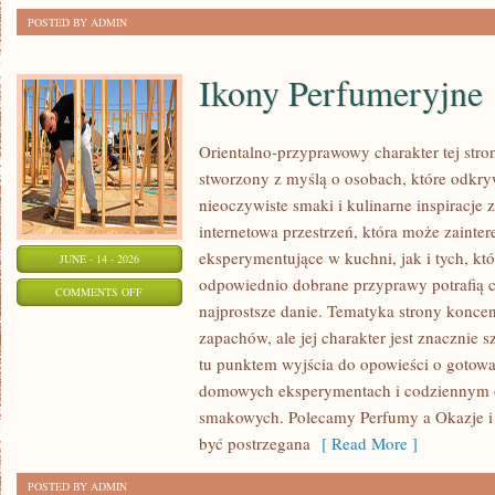
POSTED BY ADMIN
Ikony Perfumeryjne
Orientalno-przyprawowy charakter tej stron
stworzony z myślą o osobach, które odkry
nieoczywiste smaki i kulinarne inspiracje 
internetowa przestrzeń, która może zaint
eksperymentujące w kuchni, jak i tych, kt
JUNE - 14 - 2026
odpowiednio dobrane przyprawy potrafią 
ON
COMMENTS OFF
najprostsze danie. Tematyka strony koncen
IKONY
zapachów, ale jej charakter jest znacznie 
PERFUMERYJNE
tu punktem wyjścia do opowieści o gotowani
domowych eksperymentach i codziennym 
smakowych. Polecamy Perfumy a Okazje i
być postrzegana
[ Read More ]
POSTED BY ADMIN