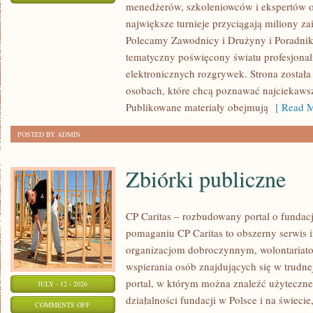
menedżerów, szkoleniowców i ekspertów o
WASZA
największe turnieje przyciągają miliony z
STREFA
Polecamy Zawodnicy i Drużyny i Poradniki i
tematyczny poświęcony światu profesjonal
elektronicznych rozgrywek. Strona został
osobach, które chcą poznawać najciekawsze
Publikowane materiały obejmują
[ Read M
POSTED BY ADMIN
Zbiórki publiczne
CP Caritas – rozbudowany portal o fundac
pomaganiu CP Caritas to obszerny serwis 
organizacjom dobroczynnym, wolontariat
wspierania osób znajdujących się w trudnej 
portal, w którym można znaleźć użyteczne
JULY - 12 - 2026
działalności fundacji w Polsce i na świec
ON
COMMENTS OFF