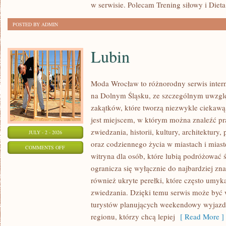
w serwisie. Polecam Trening siłowy i Dieta
POSTED BY ADMIN
Lubin
Moda Wrocław to różnorodny serwis inte
na Dolnym Śląsku, ze szczególnym uwzgl
zakątków, które tworzą niezwykle ciekawą 
jest miejscem, w którym można znaleźć pr
zwiedzania, historii, kultury, architektury,
JULY - 2 - 2026
oraz codziennego życia w miastach i mias
ON
COMMENTS OFF
witryna dla osób, które lubią podróżowa
LUBIN
ogranicza się wyłącznie do najbardziej zna
również ukryte perełki, które często umyk
zwiedzania. Dzięki temu serwis może być
turystów planujących weekendowy wyjazd,
regionu, którzy chcą lepiej
[ Read More ]