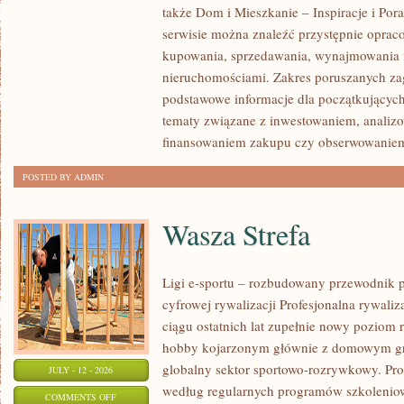
także Dom i Mieszkanie – Inspiracje i Po
KLIENTÓW
serwisie można znaleźć przystępnie oprac
I
kupowania, sprzedawania, wynajmowania i
SUKCESY
nieruchomościami. Zakres poruszanych z
podstawowe informacje dla początkujących
tematy związane z inwestowaniem, analizo
finansowaniem zakupu czy obserwowanie
POSTED BY ADMIN
Wasza Strefa
Ligi e-sportu – rozbudowany przewodnik po
cyfrowej rywalizacji Profesjonalna rywal
ciągu ostatnich lat zupełnie nowy poziom 
hobby kojarzonym głównie z domowym gr
globalny sektor sportowo-rozrywkowy. Pro
JULY - 12 - 2026
według regularnych programów szkoleniow
ON
COMMENTS OFF