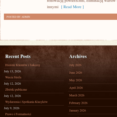
renowacją powierzchni, eliminacją warst
innymi
[ Read More ]
POSTED BY ADMIN
Recent Posts
Archives
Historie Klientów i Sukcesy
July 2026
July 13, 2026
June 2026
Wasza Strefa
May 2026
July 12, 2026
April 2026
Zbiórki publiczne
March 2026
July 12, 2026
Wydarzenia i Spotkania Klasyków
February 2026
July 9, 2026
January 2026
Prawo i Formalności