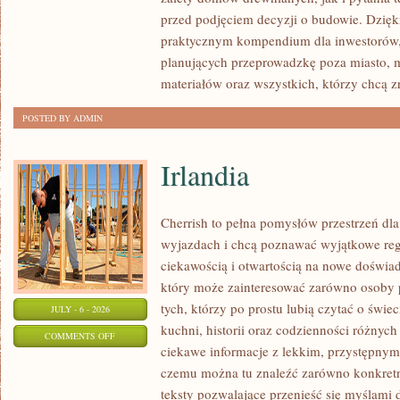
I
przed podjęciem decyzji o budowie. Dzię
FORMALNOŚCI
praktycznym kompendium dla inwestorów, w
planujących przeprowadzkę poza miasto, 
materiałów oraz wszystkich, którzy chcą 
POSTED BY ADMIN
Irlandia
Cherrish to pełna pomysłów przestrzeń dla
wyjazdach i chcą poznawać wyjątkowe reg
ciekawością i otwartością na nowe doświad
który może zainteresować zarówno osoby p
tych, którzy po prostu lubią czytać o świec
JULY - 6 - 2026
kuchni, historii oraz codzienności różnych
ON
COMMENTS OFF
ciekawe informacje z lekkim, przystępny
IRLANDIA
czemu można tu znaleźć zarówno konkretn
teksty pozwalające przenieść się myślami 