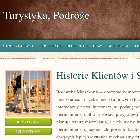
Turystyka, Podróże
STRONA GŁÓWNA
SPIS TREŚCI
BLOG INTERNETOWY
ARCHIWUM
TA
Historie Klientów i
Borawska Mieszkania – obszerne kompend
mieszkaniach i rynku mieszkaniowym Bor
internetowy portal informacyjny poświęco
nieruchomości. Strona została przygotowa
planują zakup mieszkania, ale również o i
JULY - 13 - 2026
nieruchomości, najemcach, pośrednikach o
ON
COMMENTS OFF
chcących lepiej zrozumieć mechanizmy f
HISTORIE