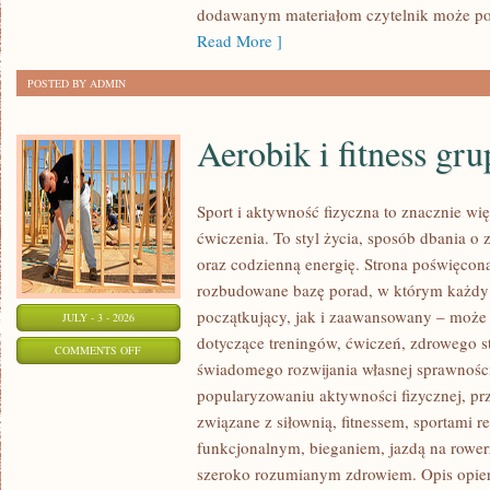
dodawanym materiałom czytelnik może po
Read More ]
POSTED BY ADMIN
Aerobik i fitness gr
Sport i aktywność fizyczna to znacznie wię
ćwiczenia. To styl życia, sposób dbania o
oraz codzienną energię. Strona poświęcona
rozbudowane bazę porad, w którym każdy
początkujący, jak i zaawansowany – może 
JULY - 3 - 2026
dotyczące treningów, ćwiczeń, zdrowego st
ON
COMMENTS OFF
świadomego rozwijania własnej sprawności
AEROBIK
popularyzowaniu aktywności fizycznej, pr
I
związane z siłownią, fitnessem, sportami r
FITNESS
funkcjonalnym, bieganiem, jazdą na rowerz
GRUPOWY
szeroko rozumianym zdrowiem. Opis opier