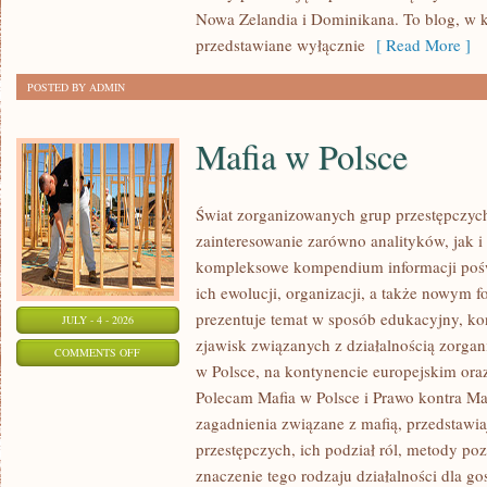
Nowa Zelandia i Dominikana. To blog, w k
przedstawiane wyłącznie
[ Read More ]
POSTED BY ADMIN
Mafia w Polsce
Świat zorganizowanych grup przestępczych
zainteresowanie zarówno analityków, jak i
kompleksowe kompendium informacji poś
ich ewolucji, organizacji, a także nowym 
prezentuje temat w sposób edukacyjny, kon
JULY - 4 - 2026
zjawisk związanych z działalnością zorga
ON
COMMENTS OFF
w Polsce, na kontynencie europejskim ora
MAFIA
Polecam Mafia w Polsce i Prawo kontra Maf
W
zagadnienia związane z mafią, przedstawia
POLSCE
przestępczych, ich podział ról, metody po
znaczenie tego rodzaju działalności dla go