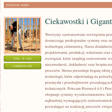
POSTED BY ADMIN
Ciekawostki i Gigan
Tworzymy zaawansowane rozwiązania prze
dostarczając profesjonalne systemy oraz 
technologię ciśnieniową. Nasza działalność
projektowaniu, produkcji, wdrażaniu ora
rozwiązań, które znajdują zastosowanie wsz
JUNE - 30 - 2026
niezawodność, dokładność oraz bezpiec
ON
COMMENTS OFF
procesów. Strona prezentuje bogatą ofertę
CIEKAWOSTKI
technologii, które odpowiadają na potrzeb
I
przemysłu i przedsiębiorstw poszukujący
GIGANTY
technicznych. Polecam Przemysł 4.0 i Prze
ŚWIATA
obejmuje systemy wysokociśnieniowe, któ
najbardziej wymagających zastosowaniac
pozwalające na realizację procesów związ