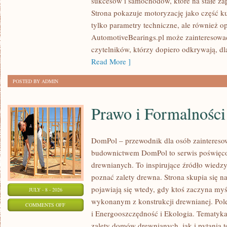
sukcesów i samochodów, które na stałe zap
WYDARZENIA
Strona pokazuje motoryzację jako część kul
I
tylko parametry techniczne, ale również o
SPOTKANIA
AutomotiveBearings.pl może zainteresować
KLASYKÓW
czytelników, którzy dopiero odkrywają, d
Read More ]
POSTED BY ADMIN
Prawo i Formalności
DomPol – przewodnik dla osób zainteres
budownictwem DomPol to serwis poświęco
drewnianych. To inspirujące źródło wiedzy 
poznać zalety drewna. Strona skupia się na
pojawiają się wtedy, gdy ktoś zaczyna m
JULY - 8 - 2026
wykonanym z konstrukcji drewnianej. Po
ON
COMMENTS OFF
i Energooszczędność i Ekologia. Tematyk
PRAWO
zalety domów drewnianych, jak i pytania t