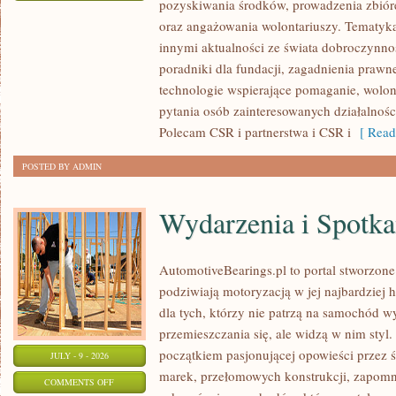
pozyskiwania środków, prowadzenia zbiór
ZBIÓRKI
oraz angażowania wolontariuszy. Tematyk
PUBLICZNE
innymi aktualności ze świata dobroczynnoś
poradniki dla fundacji, zagadnienia prawn
technologie wspierające pomaganie, wolon
pytania osób zainteresowanych działalnośc
Polecam CSR i partnerstwa i CSR i
[ Read
POSTED BY ADMIN
Wydarzenia i Spotk
AutomotiveBearings.pl to portal stworzone
podziwiają motoryzacją w jej najbardziej 
dla tych, którzy nie patrzą na samochód w
przemieszczania się, ale widzą w nim styl.
początkiem pasjonującej opowieści przez 
JULY - 9 - 2026
marek, przełomowych konstrukcji, zapom
ON
COMMENTS OFF