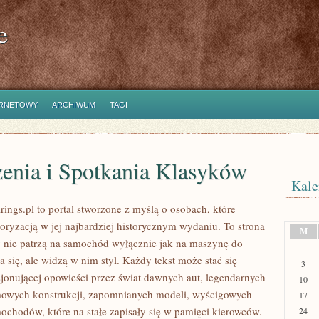
e
ERNETOWY
ARCHIWUM
TAGI
enia i Spotkania Klasyków
Kale
ings.pl to portal stworzone z myślą o osobach, które
oryzacją w jej najbardziej historycznym wydaniu. To strona
M
zy nie patrzą na samochód wyłącznie jak na maszynę do
 się, ale widzą w nim styl. Każdy tekst może stać się
3
jonującej opowieści przez świat dawnych aut, legendarnych
10
mowych konstrukcji, zapomnianych modeli, wyścigowych
17
ochodów, które na stałe zapisały się w pamięci kierowców.
24