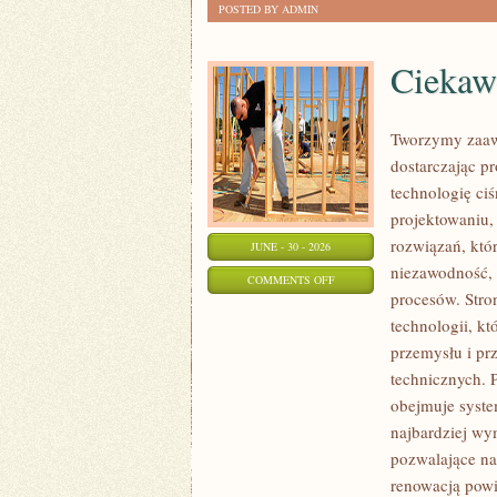
POSTED BY ADMIN
Ciekawo
Tworzymy zaaw
dostarczając p
technologię ciś
projektowaniu,
rozwiązań, któr
JUNE - 30 - 2026
niezawodność,
ON
COMMENTS OFF
procesów. Stro
CIEKAWOSTKI
technologii, k
I
przemysłu i pr
GIGANTY
technicznych. 
ŚWIATA
obejmuje syste
najbardziej w
pozwalające na
renowacją powi