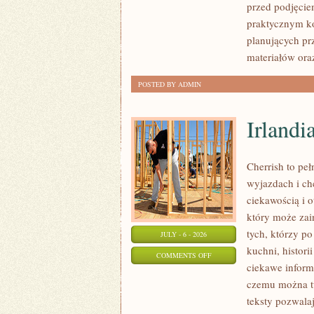
przed podjęcie
FORMALNOŚCI
praktycznym ko
planujących pr
materiałów ora
POSTED BY ADMIN
Irlandi
Cherrish to pe
wyjazdach i ch
ciekawością i 
który może zai
tych, którzy po
JULY - 6 - 2026
kuchni, histori
ON
COMMENTS OFF
ciekawe inform
IRLANDIA
czemu można tu
teksty pozwala