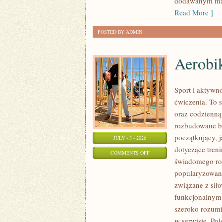
dodawanym mat
Read More ]
POSTED BY ADMIN
Aerobik
Sport i aktywno
ćwiczenia. To 
oraz codzienną
rozbudowane b
początkujący, 
JULY - 3 - 2026
dotyczące tren
ON
COMMENTS OFF
świadomego roz
AEROBIK
popularyzowani
I
związane z siło
FITNESS
funkcjonalnym,
GRUPOWY
szeroko rozumi
w serwisie. Pol