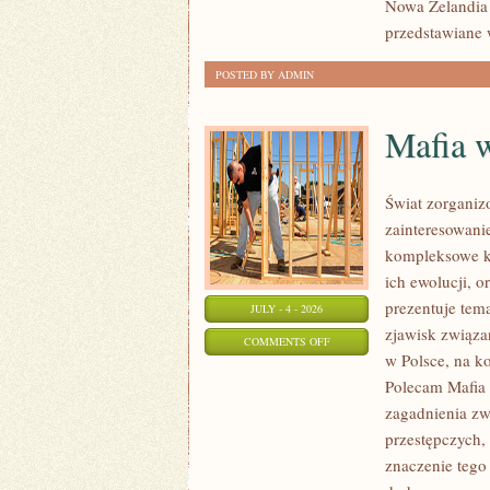
Nowa Zelandia 
przedstawiane 
POSTED BY ADMIN
Mafia 
Świat zorganiz
zainteresowani
kompleksowe k
ich ewolucji, 
prezentuje tem
JULY - 4 - 2026
zjawisk związa
ON
COMMENTS OFF
w Polsce, na k
MAFIA
Polecam Mafia 
W
zagadnienia zw
POLSCE
przestępczych,
znaczenie tego 