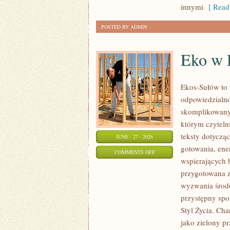
innymi
[ Read
POSTED BY ADMIN
Eko w
Ekos-Sułów to 
odpowiedzialno
skomplikowanyc
którym czyteln
teksty dotycz
JUNE - 27 - 2026
gotowania, ene
ON
COMMENTS OFF
wspierających 
EKO
przygotowana z
W
wyzwania środo
DOMU
przystępny spo
Styl Życia. Ch
jako zielony pr