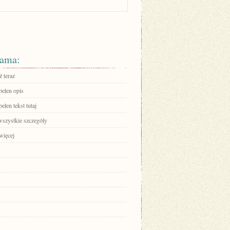
ama:
 teraz
pełen opis
ełen tekst tutaj
wszystkie szczegóły
więcej