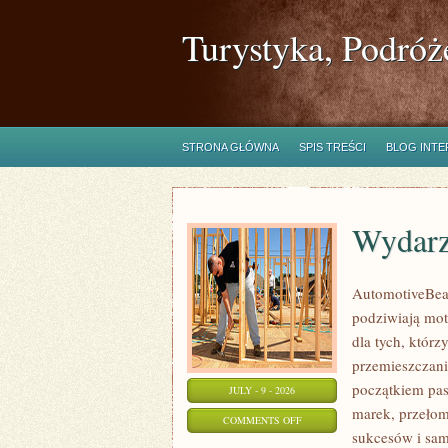
Turystyka, Podróż
STRONA GŁÓWNA
SPIS TREŚCI
BLOG INT
Wydarz
AutomotiveBear
podziwiają mot
dla tych, któr
przemieszczania
początkiem pas
JULY - 9 - 2026
marek, przeło
ON
COMMENTS OFF
sukcesów i sam
WYDARZENIA