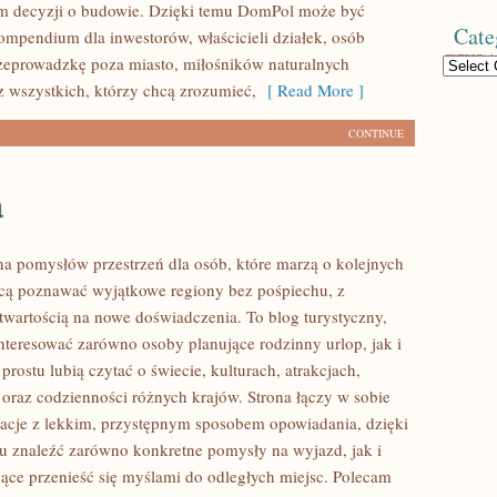
m decyzji o budowie. Dzięki temu DomPol może być
Cate
mpendium dla inwestorów, właścicieli działek, osób
zeprowadzkę poza miasto, miłośników naturalnych
Categories
z wszystkich, którzy chcą zrozumieć,
[ Read More ]
CONTINUE
a
łna pomysłów przestrzeń dla osób, które marzą o kolejnych
cą poznawać wyjątkowe regiony bez pośpiechu, z
otwartością na nowe doświadczenia. To blog turystyczny,
nteresować zarówno osoby planujące rodzinny urlop, jak i
 prostu lubią czytać o świecie, kulturach, atrakcjach,
i oraz codzienności różnych krajów. Strona łączy w sobie
acje z lekkim, przystępnym sposobem opowiadania, dzięki
 znaleźć zarówno konkretne pomysły na wyjazd, jak i
jące przenieść się myślami do odległych miejsc. Polecam