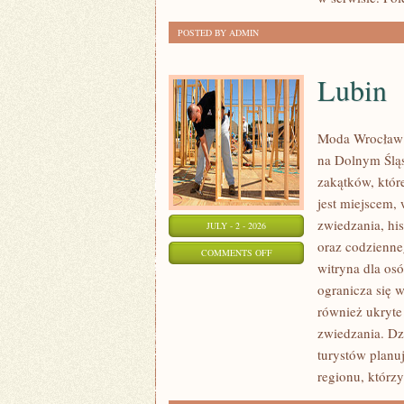
POSTED BY ADMIN
Lubin
Moda Wrocław 
na Dolnym Ślą
zakątków, któr
jest miejscem,
zwiedzania, his
JULY - 2 - 2026
oraz codzienne
ON
COMMENTS OFF
witryna dla os
LUBIN
ogranicza się w
również ukryte
zwiedzania. Dz
turystów planu
regionu, którzy