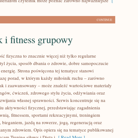
eriałom czytelnik może poznać zarówno najważniejsze
[
CONTINUE
 i fitness grupowy
ść fizyczna to znacznie więcej niż tylko regularne
styl życia, sposób dbania o zdrowie, dobre samopoczucie
 energię. Strona poświęcona tej tematyce stanowi
azę porad, w którym każdy miłośnik ruchu – zarówno
jak i zaawansowany – może znaleźć wartościowe materiały
ingów, ćwiczeń, zdrowego stylu życia, odżywiania oraz
wijania własnej sprawności. Serwis koncentruje się na
u aktywności fizycznej, przedstawiając zagadnienia
wnią, fitnessem, sportami rekreacyjnymi, treningiem
 bieganiem, jazdą na rowerze, jogą, regeneracją oraz
anym zdrowiem. Opis opiera się na tematyce publikowanej
ecam Trening siłowy i Dieta i
[ Read More ]