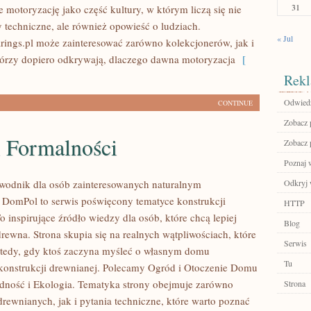
31
 motoryzację jako część kultury, w którym liczą się nie
y techniczne, ale również opowieść o ludziach.
« Jul
ings.pl może zainteresować zarówno kolekcjonerów, jak i
tórzy dopiero odkrywają, dlaczego dawna motoryzacja
[
Rekl
Odwiedź
CONTINUE
Zobacz 
i Formalności
Zobacz p
Poznaj 
wodnik dla osób zainteresowanych naturalnym
Odkryj 
DomPol to serwis poświęcony tematyce konstrukcji
HTTP
 inspirujące źródło wiedzy dla osób, które chcą lepiej
Blog
rewna. Strona skupia się na realnych wątpliwościach, które
Serwis
wtedy, gdy ktoś zaczyna myśleć o własnym domu
Tu
onstrukcji drewnianej. Polecamy Ogród i Otoczenie Domu
dność i Ekologia. Tematyka strony obejmuje zarówno
Strona
rewnianych, jak i pytania techniczne, które warto poznać