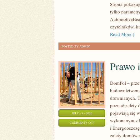
Strona pokazuje
I
tylko parametr
SPOTKANIA
AutomotiveBear
KLASYKÓW
czytelników, k
Read More ]
POSTED BY ADMIN
Prawo 
DomPol – prze
budownictwem 
drewnianych. To
poznać zalety d
pojawiają się 
JULY - 8 - 2026
wykonanym z k
ON
COMMENTS OFF
i Energooszczę
PRAWO
zalety domów d
I