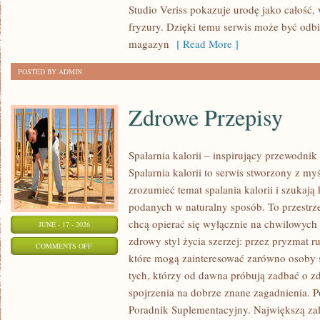
Studio Veriss pokazuje urodę jako całość,
WIZAŻYSTÓW
fryzury. Dzięki temu serwis może być odbi
magazyn
[ Read More ]
POSTED BY ADMIN
Zdrowe Przepisy
Spalarnia kalorii – inspirujący przewodni
Spalarnia kalorii to serwis stworzony z myś
zrozumieć temat spalania kalorii i szukają
podanych w naturalny sposób. To przestrze
chcą opierać się wyłącznie na chwilowych 
JUNE - 17 - 2026
zdrowy styl życia szerzej: przez pryzmat r
ON
COMMENTS OFF
które mogą zainteresować zarówno osoby st
ZDROWE
tych, którzy od dawna próbują zadbać o zd
PRZEPISY
spojrzenia na dobrze znane zagadnienia. P
Poradnik Suplementacyjny. Największą zale