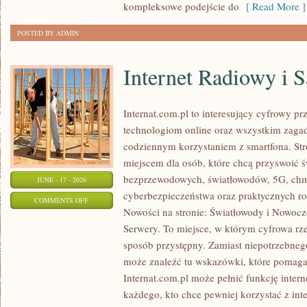
kompleksowe podejście do
[ Read More ]
POSTED BY ADMIN
Internet Radiowy i S
Internat.com.pl to interesujący cyfrowy 
technologiom online oraz wszystkim zagadn
codziennym korzystaniem z smartfona. St
miejscem dla osób, które chcą przyswoić św
bezprzewodowych, światłowodów, 5G, chm
JUNE - 17 - 2026
cyberbezpieczeństwa oraz praktycznych r
ON
COMMENTS OFF
Nowości na stronie: Światłowody i Nowocz
INTERNET
Serwery. To miejsce, w którym cyfrowa rz
RADIOWY
sposób przystępny. Zamiast niepotrzebneg
I
może znaleźć tu wskazówki, które pomaga
SATELITARNY
Internat.com.pl może pełnić funkcję inte
każdego, kto chce pewniej korzystać z int