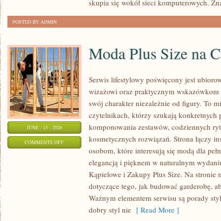
skupia się wokół sieci komputerowych. Zn
POSTED BY ADMIN
Moda Plus Size na 
Serwis lifestylowy poświęcony jest ubioro
wizażowi oraz praktycznym wskazówkom dl
swój charakter niezależnie od figury. To m
czytelnikach, którzy szukają konkretnych
komponowania zestawów, codziennych ryt
JUNE - 15 - 2026
kosmetycznych rozwiązań. Strona łączy ins
ON
COMMENTS OFF
osobom, które interesują się modą dla peł
MODA
elegancją i pięknem w naturalnym wydaniu
PLUS
Kąpielowe i Zakupy Plus Size. Na stronie 
SIZE
dotyczące tego, jak budować garderobę, ab
NA
Ważnym elementem serwisu są porady styli
CO
dobry styl nie
[ Read More ]
DZIEŃ