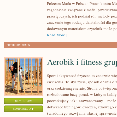
Polecam Mafia w Polsce i Prawo kontra Maf
W
zagadnienia związane z mafią, przedstawia
POLSCE
przestępczych, ich podział ról, metody po
znaczenie tego rodzaju działalności dla go
dodawanym materiałom czytelnik może po
Read More ]
POSTED BY ADMIN
Aerobik i fitness gr
Sport i aktywność fizyczna to znacznie wię
ćwiczenia. To styl życia, sposób dbania o
oraz codzienną energię. Strona poświęcona
rozbudowane bazę porad, w którym każdy
początkujący, jak i zaawansowany – może 
JULY - 3 - 2026
dotyczące treningów, ćwiczeń, zdrowego st
ON
COMMENTS OFF
świadomego rozwijania własnej sprawności
AEROBIK