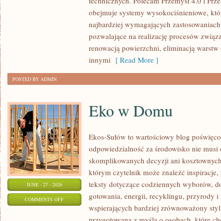
technicznych. Polecam Przemysł 4.0 i Prze
ŚWIATA
obejmuje systemy wysokociśnieniowe, któ
najbardziej wymagających zastosowaniac
pozwalające na realizację procesów związ
renowacją powierzchni, eliminacją warst
innymi
[ Read More ]
POSTED BY ADMIN
Eko w Domu
Ekos-Sułów to wartościowy blog poświęcon
odpowiedzialność za środowisko nie musi
skomplikowanych decyzji ani kosztownych
którym czytelnik może znaleźć inspiracje,
teksty dotyczące codziennych wyborów, d
JUNE - 27 - 2026
gotowania, energii, recyklingu, przyrody
ON
COMMENTS OFF
wspierających bardziej zrównoważony styl 
EKO
przygotowana z myślą o osobach, które c