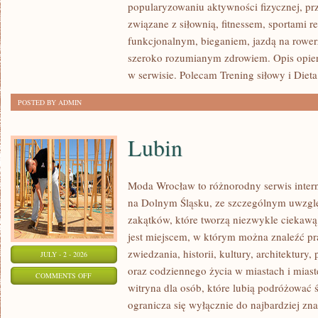
popularyzowaniu aktywności fizycznej, pr
I
związane z siłownią, fitnessem, sportami r
FITNESS
funkcjonalnym, bieganiem, jazdą na rowerz
GRUPOWY
szeroko rozumianym zdrowiem. Opis opier
w serwisie. Polecam Trening siłowy i Dieta
POSTED BY ADMIN
Lubin
Moda Wrocław to różnorodny serwis inte
na Dolnym Śląsku, ze szczególnym uwzgl
zakątków, które tworzą niezwykle ciekawą 
jest miejscem, w którym można znaleźć pr
zwiedzania, historii, kultury, architektury,
JULY - 2 - 2026
oraz codziennego życia w miastach i mias
ON
COMMENTS OFF
witryna dla osób, które lubią podróżowa
LUBIN
ogranicza się wyłącznie do najbardziej zna