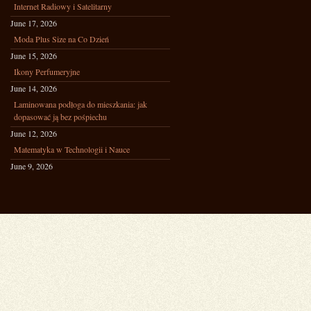
Internet Radiowy i Satelitarny
June 17, 2026
Moda Plus Size na Co Dzień
June 15, 2026
Ikony Perfumeryjne
June 14, 2026
Laminowana podłoga do mieszkania: jak
dopasować ją bez pośpiechu
June 12, 2026
Matematyka w Technologii i Nauce
June 9, 2026