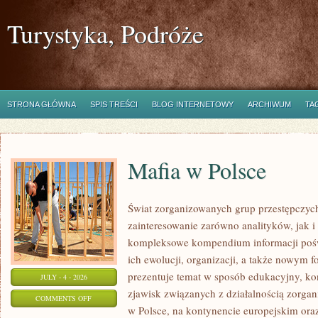
Turystyka, Podróże
STRONA GŁÓWNA
SPIS TREŚCI
BLOG INTERNETOWY
ARCHIWUM
TA
Mafia w Polsce
Świat zorganizowanych grup przestępczych
zainteresowanie zarówno analityków, jak i
kompleksowe kompendium informacji poś
ich ewolucji, organizacji, a także nowym 
prezentuje temat w sposób edukacyjny, kon
JULY - 4 - 2026
zjawisk związanych z działalnością zorga
ON
COMMENTS OFF
w Polsce, na kontynencie europejskim ora
MAFIA