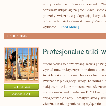
asortymentu o szerokim zastosowaniu. Char
ponieważ skupia się na produktach, które
potrzeby związane z pielęgnacją skóry, wło
pokazuje tematykę dermokosmetyków z po
wybierać
[ Read More ]
POSTED BY ADMIN
Profesjonalne triki 
Studio Veriss to nowoczesny serwis pośw
wygląd oraz praktycznym poradom dla osób
świat beauty. Strona ma charakter inspirac
związane z pielęgnacją skóry. To portal d
makijażem, w którym można znaleźć zarówn
JUNE - 18 - 2026
szersze omówienia. Polecam DIY i kreatywn
ON
COMMENTS OFF
przygotowanie skóry. Tematyka strony sku
PROFESJONALNE
wizażu, ale nie ogranicza się wyłącznie 
TRIKI