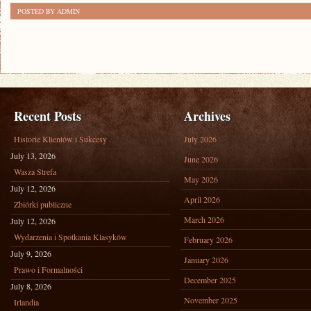
POSTED BY ADMIN
Recent Posts
Archives
Historie Klientów i Sukcesy
July 2026
July 13, 2026
June 2026
Wasza Strefa
May 2026
July 12, 2026
April 2026
Zbiórki publiczne
March 2026
July 12, 2026
Wydarzenia i Spotkania Klasyków
February 2026
July 9, 2026
January 2026
Prawo i Formalności
December 2025
July 8, 2026
November 2025
Irlandia