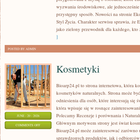
W
wyzwania środowiskowe, ale jednocześnie 
DOMU
przystępny sposób. Nowości na stronie Ek
Styl Życia. Charakter serwisu sprawia, że
jako zielony przewodnik dla każdego, kto z
]
POSTED BY ADMIN
Kosmetyki
Bioarp24.pl to strona internetowa, która k
kosmetyków naturalnych. Strona może być
odniesienia dla osób, które interesują się 
która wpisuje się w rosnące zainteresowani
Polecamy Recenzje i porównania i Naturaln
JUNE - 20 - 2026
Głównym motywem strony jest świat kosm
ON
COMMENTS OFF
Bioarp24.pl może zainteresować zarówno
KOSMETYKI
sprawdzonych produktów, jak i odbiorców