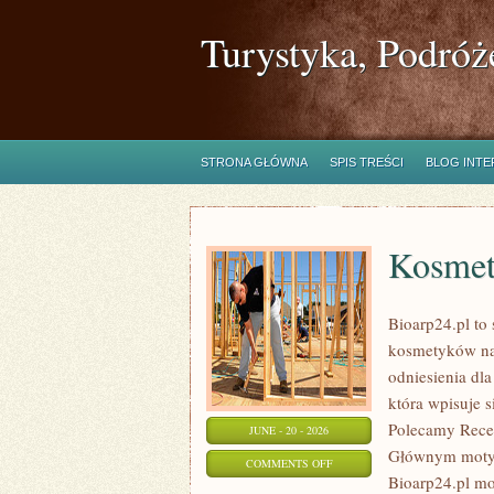
Turystyka, Podróż
STRONA GŁÓWNA
SPIS TREŚCI
BLOG INT
Kosmet
Bioarp24.pl to 
kosmetyków nat
odniesienia dla
która wpisuje s
Polecamy Recen
JUNE - 20 - 2026
Głównym motyw
ON
COMMENTS OFF
Bioarp24.pl m
KOSMETYKI