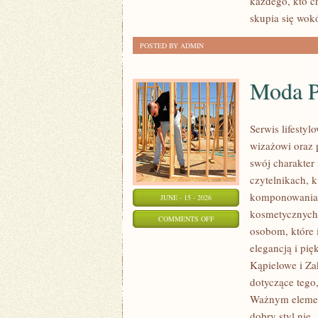
każdego, kto c
skupia się wok
POSTED BY ADMIN
Moda P
Serwis lifesty
wizażowi oraz 
swój charakter 
czytelnikach, 
komponowania 
JUNE - 15 - 2026
kosmetycznych 
ON
COMMENTS OFF
osobom, które i
MODA
elegancją i pi
PLUS
Kąpielowe i Za
SIZE
dotyczące tego
NA
Ważnym element
CO
dobry styl nie
[