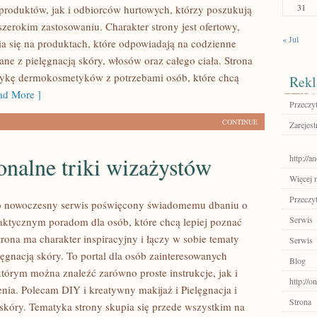
31
roduktów, jak i odbiorców hurtowych, którzy poszukują
zerokim zastosowaniu. Charakter strony jest ofertowy,
« Jul
a się na produktach, które odpowiadają na codzienne
ne z pielęgnacją skóry, włosów oraz całego ciała. Strona
tykę dermokosmetyków z potrzebami osób, które chcą
Rekl
d More ]
Przeczyt
CONTINUE
Zarejest
onalne triki wizażystów
http://a
Więcej n
Przeczyt
 to nowoczesny serwis poświęcony świadomemu dbaniu o
Serwis
aktycznym poradom dla osób, które chcą lepiej poznać
trona ma charakter inspiracyjny i łączy w sobie tematy
Serwis
lęgnacją skóry. To portal dla osób zainteresowanych
Blog
tórym można znaleźć zarówno proste instrukcje, jak i
http://
nia. Polecam DIY i kreatywny makijaż i Pielęgnacja i
Strona
skóry. Tematyka strony skupia się przede wszystkim na