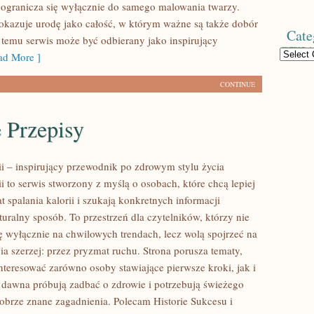
e ogranicza się wyłącznie do samego malowania twarzy.
pokazuje urodę jako całość, w którym ważne są także dobór
Cate
i temu serwis może być odbierany jako inspirujący
Categories
d More ]
CONTINUE
 Przepisy
ii – inspirujący przewodnik po zdrowym stylu życia
ii to serwis stworzony z myślą o osobach, które chcą lepiej
 spalania kalorii i szukają konkretnych informacji
uralny sposób. To przestrzeń dla czytelników, którzy nie
ię wyłącznie na chwilowych trendach, lecz wolą spojrzeć na
ia szerzej: przez pryzmat ruchu. Strona porusza tematy,
nteresować zarówno osoby stawiające pierwsze kroki, jak i
d dawna próbują zadbać o zdrowie i potrzebują świeżego
dobrze znane zagadnienia. Polecam Historie Sukcesu i