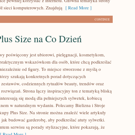
hce pewniej korzystać z internetu. Główna tematyka strony
ół sieci komputerowych. Znajdują
[ Read More ]
CONTINUE
lus Size na Co Dzień
lowy poświęcony jest ubiorowi, pielęgnacji, kosmetykom,
praktycznym wskazówkom dla osób, które chcą podkreślać
niezależnie od figury. To miejsce stworzone z myślą o
którzy szukają konkretnych porad dotyczących
zestawów, codziennych rytuałów beauty, trendów oraz
rozwiązań. Strona łączy inspiracyjny ton z tematyką bliską
nteresują się modą dla pełniejszych sylwetek, kobiecą
ęknem w naturalnym wydaniu. Polecamy Bielizna i Stroje
kupy Plus Size. Na stronie można znaleźć wiele artykuły
, jak budować garderobę, aby podkreślać atuty sylwetki.
em serwisu są porady stylizacyjne, które pokazują, że
 Read More ]