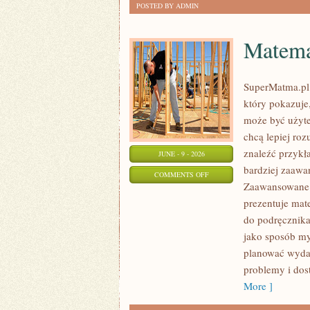
POSTED BY ADMIN
Matema
SuperMatma.pl 
który pokazuje,
może być użyte
chcą lepiej ro
znaleźć przykł
JUNE - 9 - 2026
bardziej zaaw
ON
COMMENTS OFF
Zaawansowane T
MATEMATYKA
prezentuje mat
W
do podręcznika
TECHNOLOGII
jako sposób my
I
planować wydat
NAUCE
problemy i dos
More ]