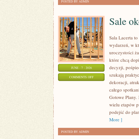
POSTED BY ADMIN
Sale ok
Sala Lacerta t
wydarzeń, w kt
uroczystości ż
które chcą dop
decyzji, pośpie
JUNE - 7 - 2026
szukają prakty
ON
COMMENTS OFF
dekoracji, atr
SALE
całego spotkani
OKOLICZNOŚCIOWE
Gotowe Plany. 
wielu etapów p
podejść do pla
More ]
POSTED BY ADMIN