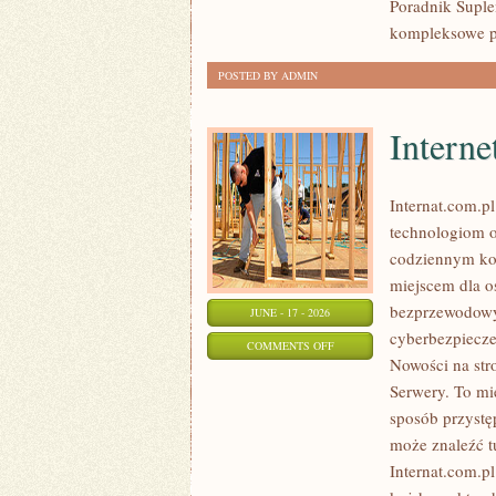
Poradnik Suple
kompleksowe p
POSTED BY ADMIN
Interne
Internat.com.p
technologiom o
codziennym kor
miejscem dla os
bezprzewodowy
JUNE - 17 - 2026
cyberbezpiecze
ON
COMMENTS OFF
Nowości na str
INTERNET
Serwery. To mi
RADIOWY
sposób przystę
I
może znaleźć t
SATELITARNY
Internat.com.p