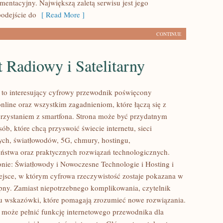
mentacyjny. Największą zaletą serwisu jest jego
odejście do
[ Read More ]
CONTINUE
t Radiowy i Satelitarny
l to interesujący cyfrowy przewodnik poświęcony
nline oraz wszystkim zagadnieniom, które łączą się z
zystaniem z smartfona. Strona może być przydatnym
ób, które chcą przyswoić świecie internetu, sieci
ch, światłowodów, 5G, chmury, hostingu,
ństwa oraz praktycznych rozwiązań technologicznych.
onie: Światłowody i Nowoczesne Technologie i Hosting i
ejsce, w którym cyfrowa rzeczywistość zostaje pokazana w
pny. Zamiast niepotrzebnego komplikowania, czytelnik
u wskazówki, które pomagają zrozumieć nowe rozwiązania.
l może pełnić funkcję internetowego przewodnika dla