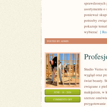
sprawdzonych p
asortymentu o s
ponieważ skupi
potrzeby związa
pokazuje tema
wybierać
[ Rea
POSTED BY ADMIN
Profesj
Studio Veriss
wygląd oraz pr
świat beauty. S
związane z pie
makijażem, w k
JUNE - 18 - 2026
szersze omówie
ON
COMMENTS OFF
przygotowanie 
PROFESJONALNE