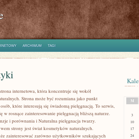
e
ERNETOWY
ARCHIWUM
TAGI
yki
Kale
strona internetowa, która koncentruje się wokół
uralnych. Strona może być rozumiana jako punkt
M
 osób, które interesują się świadomą pielęgnacją. To serwis,
ię w rosnące zainteresowanie pielęgnacją bliższą naturze.
3
zje i porównania i Naturalna pielęgnacja twarzy.
10
em strony jest świat kosmetyków naturalnych.
17
oże zainteresować zarówno użytkowników szukających
24