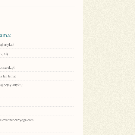
ama:
aj artykuł
ruj się
nonserek.pl
a ten temat
aj pełny artykuł
oneloveoneheartyoga.com