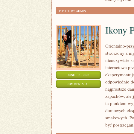
DZIEŃ
POSTED BY ADMIN
Ikony 
Orientalno-przy
stworzony z my
nieoczywiste sm
internetowa pr
eksperymentują
JUNE - 14 - 2026
odpowiednio do
ON
COMMENTS OFF
najprostsze da
IKONY
zapachów, ale j
PERFUMERYJNE
tu punktem wyjś
domowych eksp
smakowych. Po
być postrzegan