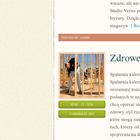
wizażu, ale ni
TRIKI
Studio Veriss 
WIZAŻYSTÓW
fryzury. Dzięk
magazyn
[ Rea
POSTED BY ADMIN
Zdrowe
Spalarnia kalor
Spalarnia kalor
zrozumieć temat
podanych w nat
chcą opierać s
JUNE - 17 - 2026
zdrowy styl życ
ON
COMMENTS OFF
które mogą zai
ZDROWE
tych, którzy o
PRZEPISY
spojrzenia na 