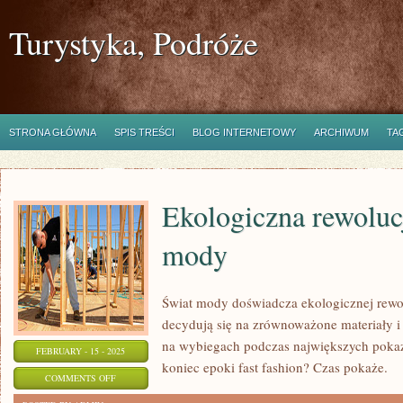
Turystyka, Podróże
STRONA GŁÓWNA
SPIS TREŚCI
BLOG INTERNETOWY
ARCHIWUM
TA
Ekologiczna rewoluc
mody
Świat mody doświadcza ekologicznej rewolu
decydują się na zrównoważone materiały i
na wybiegach podczas największych poka
FEBRUARY - 15 - 2025
koniec epoki fast fashion? Czas pokaże.
ON
COMMENTS OFF
EKOLOGICZNA