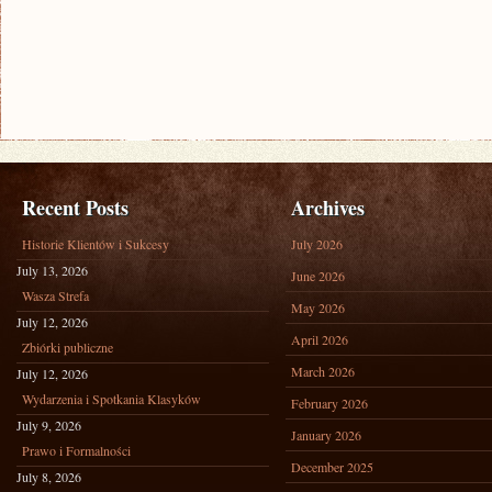
Recent Posts
Archives
Historie Klientów i Sukcesy
July 2026
July 13, 2026
June 2026
Wasza Strefa
May 2026
July 12, 2026
April 2026
Zbiórki publiczne
March 2026
July 12, 2026
Wydarzenia i Spotkania Klasyków
February 2026
July 9, 2026
January 2026
Prawo i Formalności
December 2025
July 8, 2026