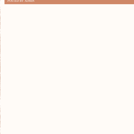
POSTED BY ADMIN
REWOLUCJA
W
ŚWIECIE
MODY