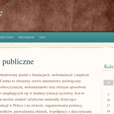
e
ERNETOWY
ARCHIWUM
TAGI
 publiczne
Kale
ozbudowany portal o fundacjach, wolontariacie i mądrym
aritas to obszerny serwis internetowy poświęcony
M
dobroczynnym, wolontariatowi oraz różnym sposobom
 znajdujących się w trudnej sytuacji życiowej. Jest to
3
ym można znaleźć użyteczne materiały dotyczące
10
ndacji w Polsce i na świecie, organizowania pomocy,
17
rodków, prowadzenia zbiórek, współpracy z darczyńcami
24