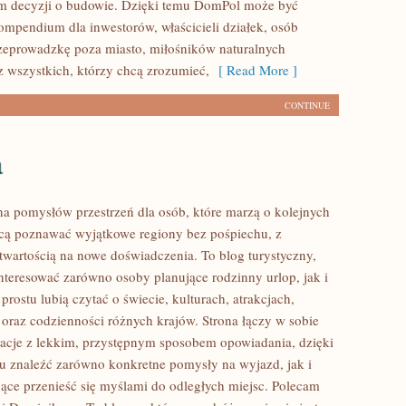
m decyzji o budowie. Dzięki temu DomPol może być
mpendium dla inwestorów, właścicieli działek, osób
zeprowadzkę poza miasto, miłośników naturalnych
z wszystkich, którzy chcą zrozumieć,
[ Read More ]
CONTINUE
a
łna pomysłów przestrzeń dla osób, które marzą o kolejnych
cą poznawać wyjątkowe regiony bez pośpiechu, z
otwartością na nowe doświadczenia. To blog turystyczny,
nteresować zarówno osoby planujące rodzinny urlop, jak i
 prostu lubią czytać o świecie, kulturach, atrakcjach,
i oraz codzienności różnych krajów. Strona łączy w sobie
acje z lekkim, przystępnym sposobem opowiadania, dzięki
 znaleźć zarówno konkretne pomysły na wyjazd, jak i
jące przenieść się myślami do odległych miejsc. Polecam