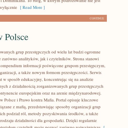
i Dominikana. To blog, w którym podróżowanie nie jest
wyłącznie
[ Read More ]
CONTINUE
w Polsce
owanych grup przestępczych od wielu lat budzi ogromne
e zarówno analityków, jak i czytelników. Strona stanowi
ompendium informacji poświęcone grupom przestępczym,
organizacji, a także nowym formom przestępczości. Serwis
at w sposób edukacyjny, koncentrując się na analizie
nych z działalnością zorganizowanych grup przestępczych
ontynencie europejskim oraz na arenie międzynarodowej.
w Polsce i Prawo kontra Mafia. Portal opisuje kluczowe
iązane z mafią, przedstawiając sposoby organizacji grup
 ich podział ról, metody pozyskiwania środków, a także
rodzaju działalności dla gospodarki. Dzięki regularnie
eriałom czytelnik może poznać zarówno najważniejsze
[