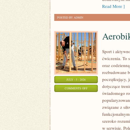
Read More ]
POSTED BY ADMIN
Aerobik
Sport i aktywno
ćwiczenia. To 
oraz codzienną
rozbudowane b
początkujący, 
JULY - 3 - 2026
dotyczące tren
ON
COMMENTS OFF
świadomego roz
AEROBIK
popularyzowani
I
związane z siło
FITNESS
funkcjonalnym,
GRUPOWY
szeroko rozumi
w serwisie. Pol