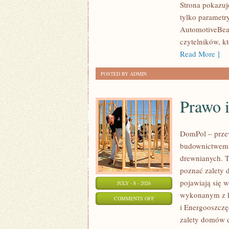
Strona pokazuje
I
tylko parametr
SPOTKANIA
AutomotiveBear
KLASYKÓW
czytelników, k
Read More ]
POSTED BY ADMIN
Prawo 
DomPol – prze
budownictwem 
drewnianych. To
poznać zalety d
pojawiają się 
JULY - 8 - 2026
wykonanym z k
ON
COMMENTS OFF
i Energooszczę
PRAWO
zalety domów d
I