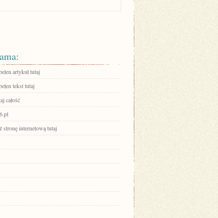
ama:
ełen artykuł tutaj
ełen tekst tutaj
aj całość
6.pl
stronę internetową tutaj