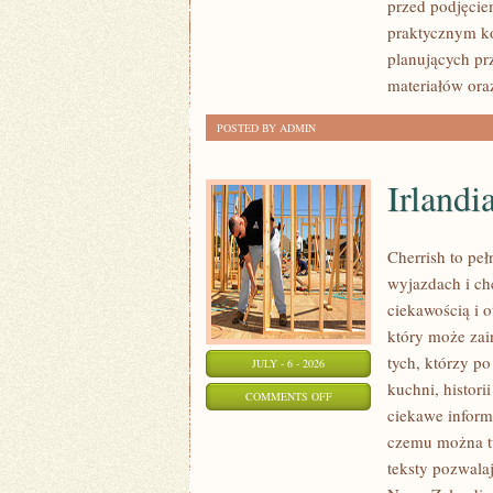
przed podjęcie
FORMALNOŚCI
praktycznym ko
planujących pr
materiałów ora
POSTED BY ADMIN
Irlandi
Cherrish to pe
wyjazdach i ch
ciekawością i 
który może zai
tych, którzy po
JULY - 6 - 2026
kuchni, histori
ON
COMMENTS OFF
ciekawe inform
IRLANDIA
czemu można tu
teksty pozwala