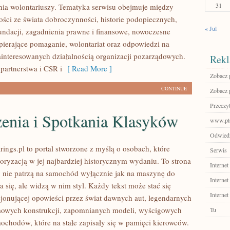
31
ia wolontariuszy. Tematyka serwisu obejmuje między
ości ze świata dobroczynności, historie podopiecznych,
« Jul
fundacji, zagadnienia prawne i finansowe, nowoczesne
pierające pomaganie, wolontariat oraz odpowiedzi na
ainteresowanych działalnością organizacji pozarządowych.
Rekl
partnerstwa i CSR i
[ Read More ]
Zobacz p
CONTINUE
Zobacz p
Przeczyt
enia i Spotkania Klasyków
www.pt
Odwiedź 
ings.pl to portal stworzone z myślą o osobach, które
Serwis
oryzacją w jej najbardziej historycznym wydaniu. To strona
Internet
zy nie patrzą na samochód wyłącznie jak na maszynę do
Internet
 się, ale widzą w nim styl. Każdy tekst może stać się
Internet
jonującej opowieści przez świat dawnych aut, legendarnych
mowych konstrukcji, zapomnianych modeli, wyścigowych
Tu
ochodów, które na stałe zapisały się w pamięci kierowców.