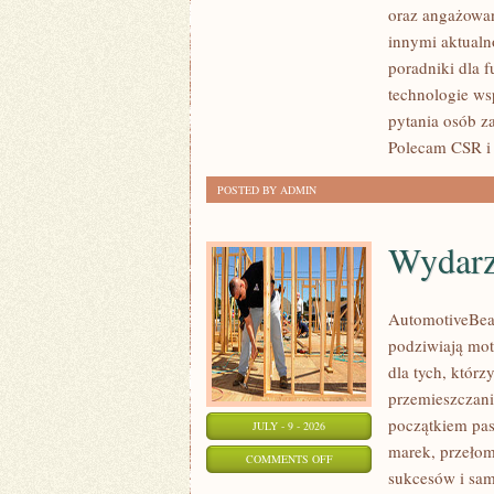
oraz angażowan
PUBLICZNE
innymi aktualn
poradniki dla 
technologie ws
pytania osób z
Polecam CSR i 
POSTED BY ADMIN
Wydarz
AutomotiveBear
podziwiają mot
dla tych, któr
przemieszczania
początkiem pas
JULY - 9 - 2026
marek, przeło
ON
COMMENTS OFF
sukcesów i sam
WYDARZENIA