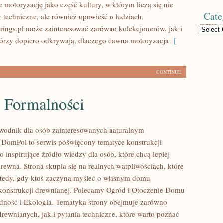
 motoryzację jako część kultury, w którym liczą się nie
Cate
y techniczne, ale również opowieść o ludziach.
ings.pl może zainteresować zarówno kolekcjonerów, jak i
Categories
tórzy dopiero odkrywają, dlaczego dawna motoryzacja
[
CONTINUE
i Formalności
wodnik dla osób zainteresowanych naturalnym
DomPol to serwis poświęcony tematyce konstrukcji
 inspirujące źródło wiedzy dla osób, które chcą lepiej
rewna. Strona skupia się na realnych wątpliwościach, które
wtedy, gdy ktoś zaczyna myśleć o własnym domu
onstrukcji drewnianej. Polecamy Ogród i Otoczenie Domu
dność i Ekologia. Tematyka strony obejmuje zarówno
rewnianych, jak i pytania techniczne, które warto poznać