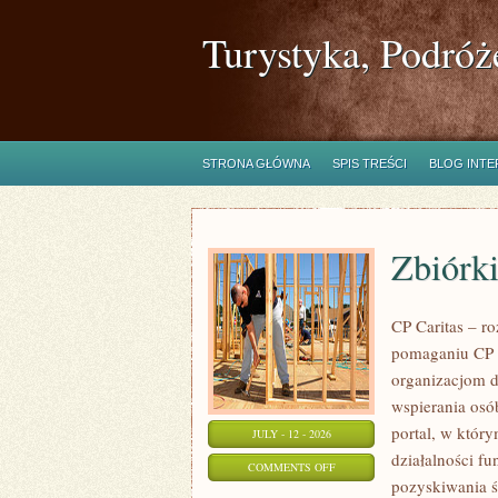
Turystyka, Podróż
STRONA GŁÓWNA
SPIS TREŚCI
BLOG INT
Zbiórki
CP Caritas – r
pomaganiu CP C
organizacjom 
wspierania osób
portal, w któr
JULY - 12 - 2026
działalności fu
ON
COMMENTS OFF
pozyskiwania ś
ZBIÓRKI