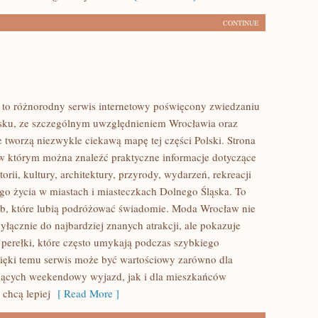
CONTINUE
to różnorodny serwis internetowy poświęcony zwiedzaniu
sku, ze szczególnym uwzględnieniem Wrocławia oraz
e tworzą niezwykle ciekawą mapę tej części Polski. Strona
 w którym można znaleźć praktyczne informacje dotyczące
torii, kultury, architektury, przyrody, wydarzeń, rekreacji
go życia w miastach i miasteczkach Dolnego Śląska. To
ób, które lubią podróżować świadomie. Moda Wrocław nie
yłącznie do najbardziej znanych atrakcji, ale pokazuje
 perełki, które często umykają podczas szybkiego
ięki temu serwis może być wartościowy zarówno dla
jących weekendowy wyjazd, jak i dla mieszkańców
 chcą lepiej
[ Read More ]