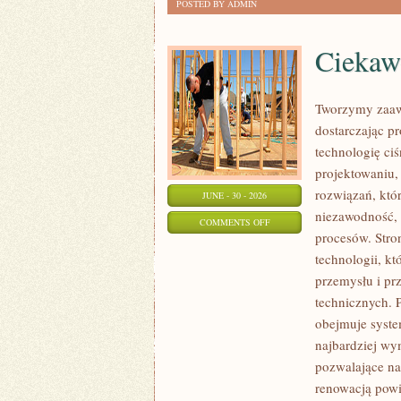
POSTED BY ADMIN
Ciekawo
Tworzymy zaaw
dostarczając p
technologię ciś
projektowaniu,
rozwiązań, któr
JUNE - 30 - 2026
niezawodność,
ON
COMMENTS OFF
procesów. Stro
CIEKAWOSTKI
technologii, k
I
przemysłu i pr
GIGANTY
technicznych. 
ŚWIATA
obejmuje syste
najbardziej w
pozwalające na
renowacją powi