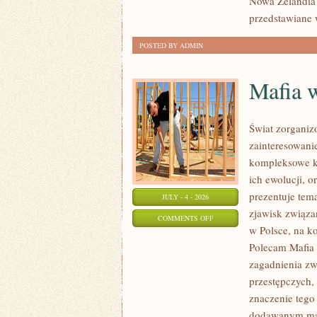
Nowa Zelandia 
przedstawiane 
POSTED BY ADMIN
Mafia 
Świat zorganiz
zainteresowani
kompleksowe k
ich ewolucji, 
prezentuje tem
JULY - 4 - 2026
zjawisk związa
ON
COMMENTS OFF
w Polsce, na k
MAFIA
Polecam Mafia 
W
zagadnienia zw
POLSCE
przestępczych,
znaczenie tego 
dodawanym mat