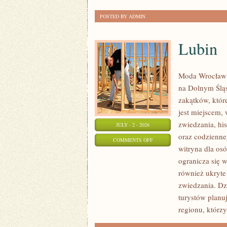
POSTED BY ADMIN
Lubin
Moda Wrocław 
na Dolnym Ślą
zakątków, któr
jest miejscem,
zwiedzania, his
JULY - 2 - 2026
oraz codzienne
ON
COMMENTS OFF
witryna dla os
LUBIN
ogranicza się w
również ukryte
zwiedzania. Dz
turystów planu
regionu, którzy