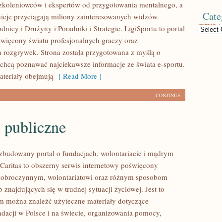
koleniowców i ekspertów od przygotowania mentalnego, a
Cate
nieje przyciągają miliony zainteresowanych widzów.
icy i Drużyny i Poradniki i Strategie. LigiSportu to portal
Categories
więcony światu profesjonalnych graczy oraz
h rozgrywek. Strona została przygotowana z myślą o
 chcą poznawać najciekawsze informacje ze świata e-sportu.
teriały obejmują
[ Read More ]
CONTINUE
 publiczne
ozbudowany portal o fundacjach, wolontariacie i mądrym
aritas to obszerny serwis internetowy poświęcony
dobroczynnym, wolontariatowi oraz różnym sposobom
 znajdujących się w trudnej sytuacji życiowej. Jest to
ym można znaleźć użyteczne materiały dotyczące
ndacji w Polsce i na świecie, organizowania pomocy,