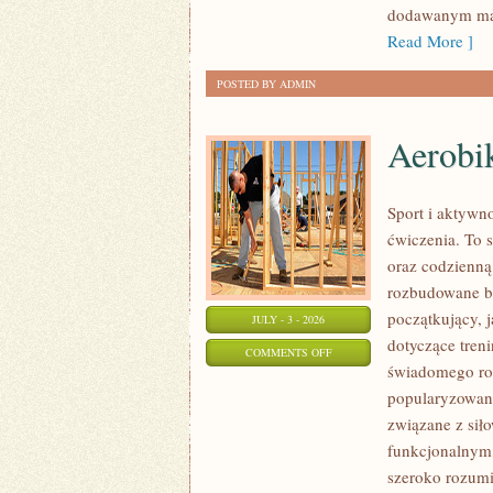
dodawanym mat
Read More ]
POSTED BY ADMIN
Aerobik
Sport i aktywno
ćwiczenia. To 
oraz codzienną
rozbudowane b
początkujący, 
JULY - 3 - 2026
dotyczące tren
ON
COMMENTS OFF
świadomego roz
AEROBIK
popularyzowani
I
związane z siło
FITNESS
funkcjonalnym,
GRUPOWY
szeroko rozumi