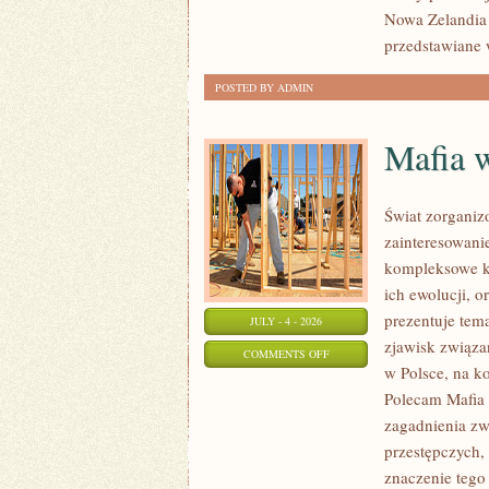
Nowa Zelandia 
przedstawiane 
POSTED BY ADMIN
Mafia 
Świat zorganiz
zainteresowani
kompleksowe k
ich ewolucji, 
prezentuje tem
JULY - 4 - 2026
zjawisk związa
ON
COMMENTS OFF
w Polsce, na k
MAFIA
Polecam Mafia 
W
zagadnienia zw
POLSCE
przestępczych,
znaczenie tego 