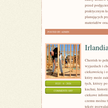
I
przed podjęcie
FORMALNOŚCI
praktycznym ko
planujących pr
materiałów ora
POSTED BY ADMIN
Irlandi
Cherrish to pe
wyjazdach i ch
ciekawością i 
który może zai
tych, którzy po
JULY - 6 - 2026
kuchni, histori
ON
COMMENTS OFF
ciekawe inform
IRLANDIA
czemu można tu
teksty pozwala