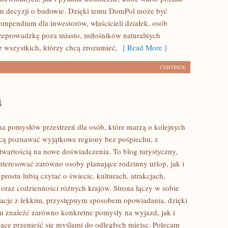
m decyzji o budowie. Dzięki temu DomPol może być
mpendium dla inwestorów, właścicieli działek, osób
zeprowadzkę poza miasto, miłośników naturalnych
z wszystkich, którzy chcą zrozumieć,
[ Read More ]
CONTINUE
a
łna pomysłów przestrzeń dla osób, które marzą o kolejnych
cą poznawać wyjątkowe regiony bez pośpiechu, z
otwartością na nowe doświadczenia. To blog turystyczny,
nteresować zarówno osoby planujące rodzinny urlop, jak i
 prostu lubią czytać o świecie, kulturach, atrakcjach,
i oraz codzienności różnych krajów. Strona łączy w sobie
acje z lekkim, przystępnym sposobem opowiadania, dzięki
 znaleźć zarówno konkretne pomysły na wyjazd, jak i
jące przenieść się myślami do odległych miejsc. Polecam