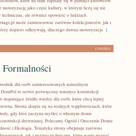
ochodów, które na stałe zapisały się w pamięci kierowców.
 motoryzację jako część kultury, w którym liczą się nie
y techniczne, ale również opowieść o ludziach.
ings.pl może zainteresować zarówno kolekcjonerów, jak i
tórzy dopiero odkrywają, dlaczego dawna motoryzacja
[
CONTINUE
i Formalności
wodnik dla osób zainteresowanych naturalnym
DomPol to serwis poświęcony tematyce konstrukcji
 inspirujące źródło wiedzy dla osób, które chcą lepiej
rewna. Strona skupia się na realnych wątpliwościach, które
wtedy, gdy ktoś zaczyna myśleć o własnym domu
onstrukcji drewnianej. Polecamy Ogród i Otoczenie Domu
dność i Ekologia. Tematyka strony obejmuje zarówno
rewnianych, jak i pytania techniczne, które warto poznać