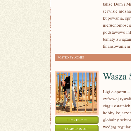
także Dom i Mi
KLIENTÓW
serwisie można
I
kupowania, spr
SUKCESY
nieruchomości
podstawowe inf
tematy związan
finansowaniem
POSTED BY ADMIN
Wasza S
Ligi e-sportu 
cyfrowej rywal
ciągu ostatnic
hobby kojarzo
globalny sekto
JULY - 12 - 2026
według regular
ON
COMMENTS OFF