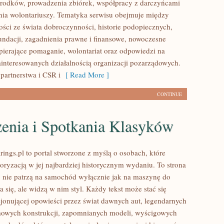
rodków, prowadzenia zbiórek, współpracy z darczyńcami
ia wolontariuszy. Tematyka serwisu obejmuje między
ości ze świata dobroczynności, historie podopiecznych,
fundacji, zagadnienia prawne i finansowe, nowoczesne
pierające pomaganie, wolontariat oraz odpowiedzi na
ainteresowanych działalnością organizacji pozarządowych.
partnerstwa i CSR i
[ Read More ]
CONTINUE
enia i Spotkania Klasyków
ings.pl to portal stworzone z myślą o osobach, które
oryzacją w jej najbardziej historycznym wydaniu. To strona
zy nie patrzą na samochód wyłącznie jak na maszynę do
 się, ale widzą w nim styl. Każdy tekst może stać się
jonującej opowieści przez świat dawnych aut, legendarnych
mowych konstrukcji, zapomnianych modeli, wyścigowych