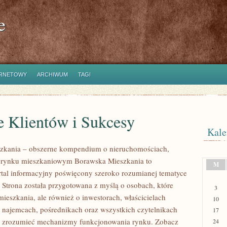
e
ERNETOWY
ARCHIWUM
TAGI
e Klientów i Sukcesy
Kale
zkania – obszerne kompendium o nieruchomościach,
i rynku mieszkaniowym Borawska Mieszkania to
M
rtal informacyjny poświęcony szeroko rozumianej tematyce
 Strona została przygotowana z myślą o osobach, które
3
mieszkania, ale również o inwestorach, właścicielach
10
 najemcach, pośrednikach oraz wszystkich czytelnikach
17
ej zrozumieć mechanizmy funkcjonowania rynku. Zobacz
24