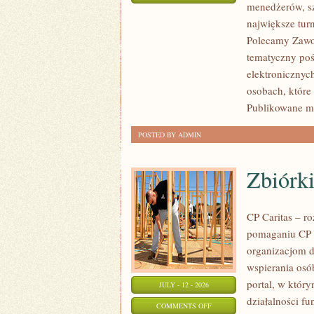
menedżerów, sz
WASZA
największe tur
STREFA
Polecamy Zawodn
tematyczny poś
elektronicznyc
osobach, które
Publikowane ma
POSTED BY ADMIN
Zbiórki
CP Caritas – r
pomaganiu CP C
organizacjom 
wspierania osób
portal, w któr
JULY - 12 - 2026
działalności fu
ON
COMMENTS OFF