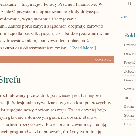
31
eszkanie – Inspiracje i Porady Prawne i Finansowe. W
 znaleźć przystępnie opracowane artykuły dotyczące
« Jul
zedawania, wynajmowania i zarządzania
ami. Zakres poruszanych zagadnień obejmuje zarówno
ormacje dla początkujących, jak i bardziej zaawansowane
Rekl
e z inwestowaniem, analizowaniem opłacalności,
Przeczyt
 zakupu czy obserwowaniem zmian
[ Read More ]
Odwiedź
CONTINUE
Przejdź 
Zobacz 
trefa
Dowiedz
Serwis
– rozbudowany przewodnik po świecie gier, turniejów i
Tutaj
izacji Profesjonalna rywalizacja w grach komputerowych w
Strona
h lat zupełnie nowy poziom rozwoju. To, co dawniej było
Strona
nym głównie z domowym graniem, obecnie stanowi
r sportowo-rozrywkowy. Profesjonalni zawodnicy trenują
Blog
nych programów szkoleniowych, drużyny zatrudniają