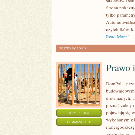
sukcesów i sam
WYDARZENIA
Strona pokazuje
I
tylko parametr
SPOTKANIA
AutomotiveBear
KLASYKÓW
czytelników, k
Read More ]
POSTED BY ADMIN
Prawo 
DomPol – prze
budownictwem 
drewnianych. To
poznać zalety d
pojawiają się 
JULY - 8 - 2026
wykonanym z k
ON
COMMENTS OFF
i Energooszczę
PRAWO
zalety domów d