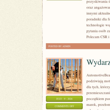
pozyskiwania ś
ZBIÓRKI
oraz angażowan
PUBLICZNE
innymi aktualn
poradniki dla 
technologie ws
pytania osób z
Polecam CSR i 
POSTED BY ADMIN
Wydarz
AutomotiveBear
podziwiają mot
dla tych, któr
przemieszczania
początkiem pas
JULY - 9 - 2026
marek, przeło
ON
COMMENTS OFF