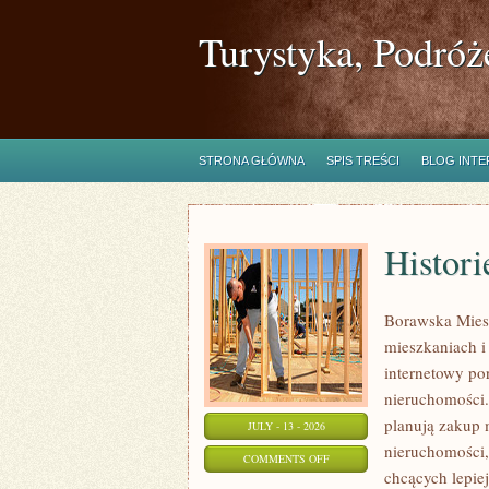
Turystyka, Podróż
STRONA GŁÓWNA
SPIS TREŚCI
BLOG INT
Histori
Borawska Mies
mieszkaniach 
internetowy po
nieruchomości.
planują zakup 
JULY - 13 - 2026
nieruchomości,
ON
COMMENTS OFF
chcących lepi
HISTORIE