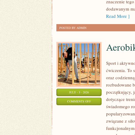
znaczenie tego 
dodawanym mat
Read More ]
POSTED BY ADMIN
Aerobik
Sport i aktywno
ćwiczenia. To 
oraz codzienną
rozbudowane b
początkujący, 
JULY - 3 - 2026
dotyczące tren
ON
COMMENTS OFF
świadomego roz
AEROBIK
popularyzowani
I
związane z siło
FITNESS
funkcjonalnym,
GRUPOWY