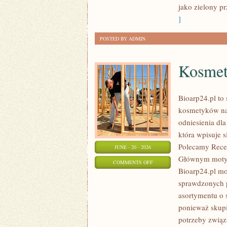
jako zielony pr
]
POSTED BY ADMIN
Kosmet
Bioarp24.pl to 
kosmetyków nat
odniesienia dla
która wpisuje s
Polecamy Recen
JUNE - 20 - 2026
Głównym motyw
ON
COMMENTS OFF
Bioarp24.pl m
KOSMETYKI
sprawdzonych p
asortymentu o s
ponieważ skupi
potrzeby związa