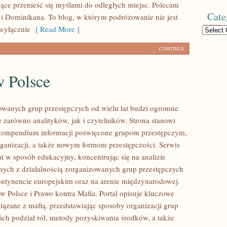
jące przenieść się myślami do odległych miejsc. Polecam
Cate
i Dominikana. To blog, w którym podróżowanie nie jest
wyłącznie
[ Read More ]
Categories
CONTINUE
w Polsce
owanych grup przestępczych od wielu lat budzi ogromne
e zarówno analityków, jak i czytelników. Strona stanowi
ompendium informacji poświęcone grupom przestępczym,
organizacji, a także nowym formom przestępczości. Serwis
at w sposób edukacyjny, koncentrując się na analizie
nych z działalnością zorganizowanych grup przestępczych
ontynencie europejskim oraz na arenie międzynarodowej.
w Polsce i Prawo kontra Mafia. Portal opisuje kluczowe
iązane z mafią, przedstawiając sposoby organizacji grup
 ich podział ról, metody pozyskiwania środków, a także