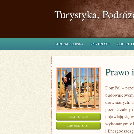
Turystyka, Podróż
STRONA GŁÓWNA
SPIS TREŚCI
BLOG INT
Prawo 
DomPol – prze
budownictwem 
drewnianych. To
poznać zalety d
pojawiają się 
JULY - 8 - 2026
wykonanym z k
ON
COMMENTS OFF
i Energooszczę
PRAWO