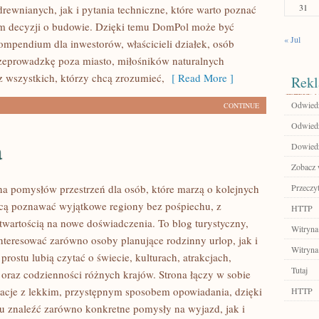
31
rewnianych, jak i pytania techniczne, które warto poznać
m decyzji o budowie. Dzięki temu DomPol może być
« Jul
mpendium dla inwestorów, właścicieli działek, osób
zeprowadzkę poza miasto, miłośników naturalnych
z wszystkich, którzy chcą zrozumieć,
[ Read More ]
Rekl
Odwied
CONTINUE
Odwiedź
a
Dowiedz 
Zobacz w
łna pomysłów przestrzeń dla osób, które marzą o kolejnych
Przeczyt
cą poznawać wyjątkowe regiony bez pośpiechu, z
HTTP
otwartością na nowe doświadczenia. To blog turystyczny,
Witryna
nteresować zarówno osoby planujące rodzinny urlop, jak i
Witryna
 prostu lubią czytać o świecie, kulturach, atrakcjach,
Tutaj
i oraz codzienności różnych krajów. Strona łączy w sobie
acje z lekkim, przystępnym sposobem opowiadania, dzięki
HTTP
 znaleźć zarówno konkretne pomysły na wyjazd, jak i