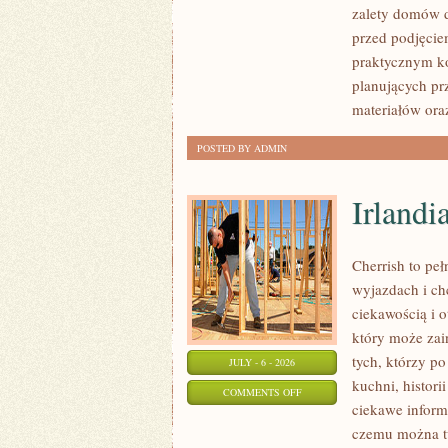
zalety domów d
I
przed podjęcie
FORMALNOŚCI
praktycznym ko
planujących pr
materiałów ora
POSTED BY ADMIN
Irlandi
Cherrish to pe
wyjazdach i ch
ciekawością i 
który może zai
tych, którzy po
JULY - 6 - 2026
kuchni, histori
ON
COMMENTS OFF
ciekawe inform
IRLANDIA
czemu można tu