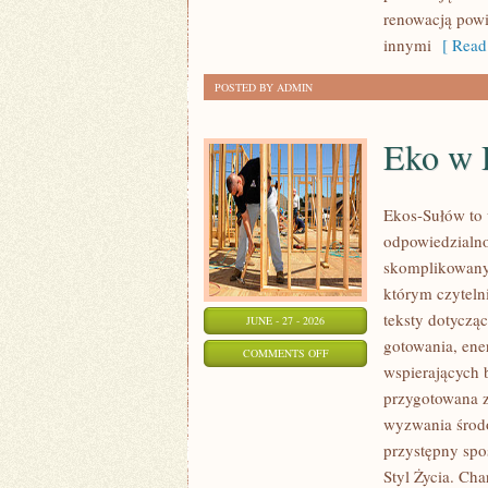
renowacją powi
innymi
[ Read
POSTED BY ADMIN
Eko w
Ekos-Sułów to 
odpowiedzialno
skomplikowanyc
którym czyteln
teksty dotycz
JUNE - 27 - 2026
gotowania, ene
ON
COMMENTS OFF
wspierających 
EKO
przygotowana z
W
wyzwania środo
DOMU
przystępny spo
Styl Życia. Ch