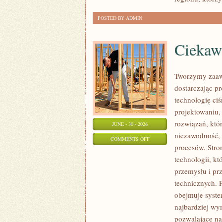
POSTED BY ADMIN
Ciekawo
Tworzymy zaaw
dostarczając p
technologię ciś
projektowaniu,
rozwiązań, któr
JUNE - 30 - 2026
niezawodność,
ON
COMMENTS OFF
procesów. Stro
CIEKAWOSTKI
technologii, k
I
przemysłu i pr
GIGANTY
technicznych. 
ŚWIATA
obejmuje syste
najbardziej w
pozwalające na