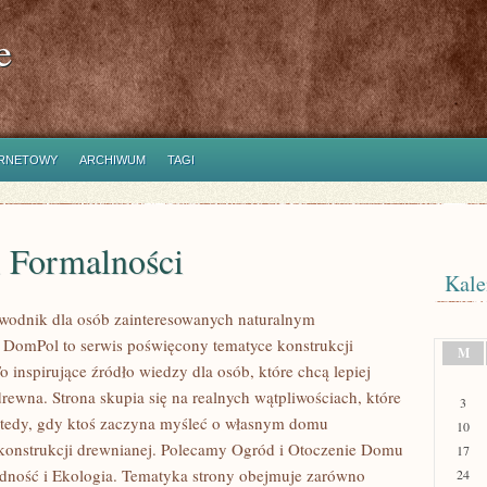
e
ERNETOWY
ARCHIWUM
TAGI
i Formalności
Kale
wodnik dla osób zainteresowanych naturalnym
DomPol to serwis poświęcony tematyce konstrukcji
M
 inspirujące źródło wiedzy dla osób, które chcą lepiej
rewna. Strona skupia się na realnych wątpliwościach, które
3
wtedy, gdy ktoś zaczyna myśleć o własnym domu
10
onstrukcji drewnianej. Polecamy Ogród i Otoczenie Domu
17
dność i Ekologia. Tematyka strony obejmuje zarówno
24