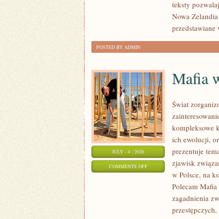
teksty pozwala
Nowa Zelandia 
przedstawiane 
POSTED BY ADMIN
Mafia 
Świat zorganiz
zainteresowani
kompleksowe k
ich ewolucji, 
prezentuje tem
JULY - 4 - 2026
zjawisk związa
ON
COMMENTS OFF
w Polsce, na k
MAFIA
Polecam Mafia 
W
zagadnienia zw
POLSCE
przestępczych,