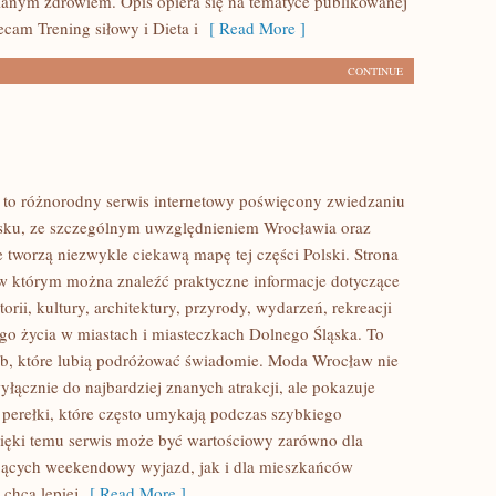
anym zdrowiem. Opis opiera się na tematyce publikowanej
ecam Trening siłowy i Dieta i
[ Read More ]
CONTINUE
to różnorodny serwis internetowy poświęcony zwiedzaniu
sku, ze szczególnym uwzględnieniem Wrocławia oraz
e tworzą niezwykle ciekawą mapę tej części Polski. Strona
 w którym można znaleźć praktyczne informacje dotyczące
torii, kultury, architektury, przyrody, wydarzeń, rekreacji
go życia w miastach i miasteczkach Dolnego Śląska. To
ób, które lubią podróżować świadomie. Moda Wrocław nie
yłącznie do najbardziej znanych atrakcji, ale pokazuje
 perełki, które często umykają podczas szybkiego
ięki temu serwis może być wartościowy zarówno dla
jących weekendowy wyjazd, jak i dla mieszkańców
 chcą lepiej
[ Read More ]