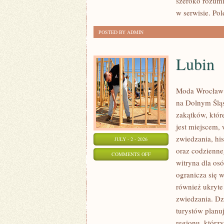
szeroko rozumi
w serwisie. Pol
POSTED BY ADMIN
Lubin
Moda Wrocław 
na Dolnym Ślą
zakątków, któr
jest miejscem,
zwiedzania, his
JULY - 2 - 2026
oraz codzienne
ON
COMMENTS OFF
witryna dla os
LUBIN
ogranicza się w
również ukryte
zwiedzania. Dz
turystów planu
regionu, którzy