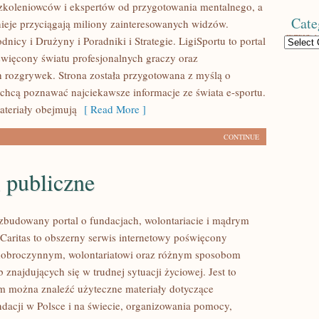
koleniowców i ekspertów od przygotowania mentalnego, a
Cate
nieje przyciągają miliony zainteresowanych widzów.
icy i Drużyny i Poradniki i Strategie. LigiSportu to portal
Categories
więcony światu profesjonalnych graczy oraz
h rozgrywek. Strona została przygotowana z myślą o
 chcą poznawać najciekawsze informacje ze świata e-sportu.
teriały obejmują
[ Read More ]
CONTINUE
 publiczne
ozbudowany portal o fundacjach, wolontariacie i mądrym
aritas to obszerny serwis internetowy poświęcony
dobroczynnym, wolontariatowi oraz różnym sposobom
 znajdujących się w trudnej sytuacji życiowej. Jest to
ym można znaleźć użyteczne materiały dotyczące
ndacji w Polsce i na świecie, organizowania pomocy,