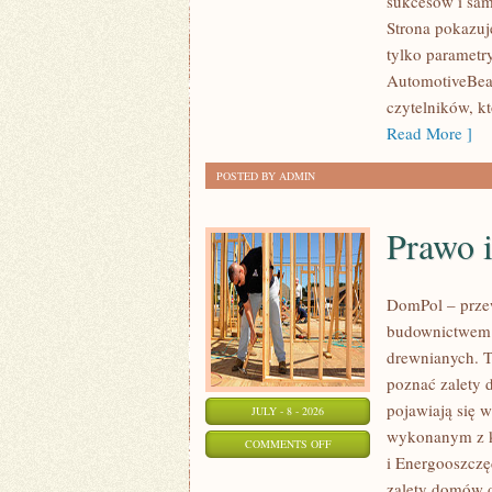
sukcesów i sam
WYDARZENIA
Strona pokazuje
I
tylko parametr
SPOTKANIA
AutomotiveBear
KLASYKÓW
czytelników, k
Read More ]
POSTED BY ADMIN
Prawo 
DomPol – prze
budownictwem 
drewnianych. To
poznać zalety d
pojawiają się 
JULY - 8 - 2026
wykonanym z k
ON
COMMENTS OFF
i Energooszczę
PRAWO
zalety domów d