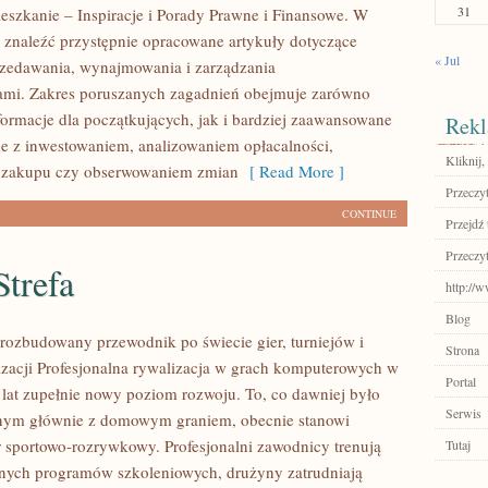
31
eszkanie – Inspiracje i Porady Prawne i Finansowe. W
 znaleźć przystępnie opracowane artykuły dotyczące
« Jul
zedawania, wynajmowania i zarządzania
ami. Zakres poruszanych zagadnień obejmuje zarówno
ormacje dla początkujących, jak i bardziej zaawansowane
Rekl
e z inwestowaniem, analizowaniem opłacalności,
Kliknij,
 zakupu czy obserwowaniem zmian
[ Read More ]
Przeczyt
CONTINUE
Przejdź 
Przeczyt
trefa
http://
Blog
– rozbudowany przewodnik po świecie gier, turniejów i
Strona
izacji Profesjonalna rywalizacja w grach komputerowych w
Portal
h lat zupełnie nowy poziom rozwoju. To, co dawniej było
Serwis
nym głównie z domowym graniem, obecnie stanowi
r sportowo-rozrywkowy. Profesjonalni zawodnicy trenują
Tutaj
nych programów szkoleniowych, drużyny zatrudniają