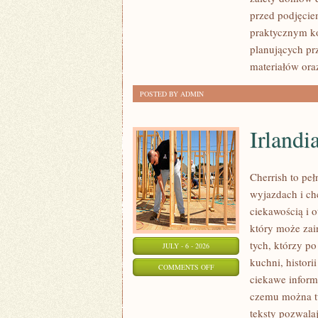
I
przed podjęcie
FORMALNOŚCI
praktycznym ko
planujących pr
materiałów ora
POSTED BY ADMIN
Irlandi
Cherrish to pe
wyjazdach i ch
ciekawością i 
który może zai
tych, którzy po
JULY - 6 - 2026
kuchni, histori
ON
COMMENTS OFF
ciekawe inform
IRLANDIA
czemu można tu
teksty pozwala