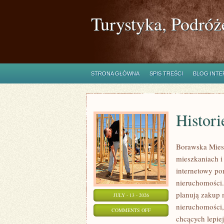
Turystyka, Podróż
STRONA GŁÓWNA
SPIS TREŚCI
BLOG INT
Histori
Borawska Mies
mieszkaniach 
internetowy po
nieruchomości.
planują zakup 
JULY - 13 - 2026
nieruchomości,
ON
COMMENTS OFF
chcących lepi
HISTORIE