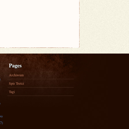
Pages
Archiwum
e
Spis Treści
Tagi
)
zny
7)