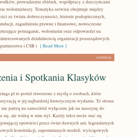
rodków, prowadzenia zbiórek, współpracy z darczyńcami
ia wolontariuszy. Tematyka serwisu obejmuje między
ości ze świata dobroczynności, historie podopiecznych,
fundacji, zagadnienia prawne i finansowe, nowoczesne
pierające pomaganie, wolontariat oraz odpowiedzi na
ainteresowanych działalnością organizacji pozarządowych.
partnerstwa i CSR i
[ Read More ]
CONTINUE
enia i Spotkania Klasyków
ings.pl to portal stworzone z myślą o osobach, które
oryzacją w jej najbardziej historycznym wydaniu. To strona
zy nie patrzą na samochód wyłącznie jak na maszynę do
 się, ale widzą w nim styl. Każdy tekst może stać się
jonującej opowieści przez świat dawnych aut, legendarnych
mowych konstrukcji, zapomnianych modeli, wyścigowych