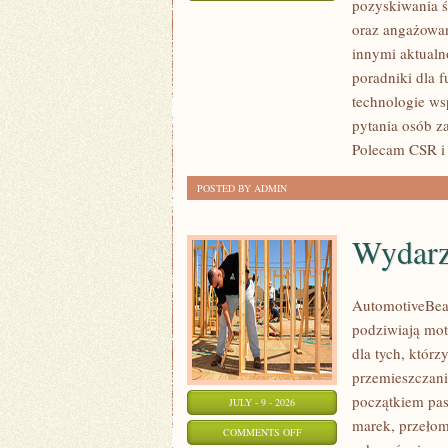
pozyskiwania ś
ZBIÓRKI
oraz angażowan
PUBLICZNE
innymi aktualn
poradniki dla 
technologie ws
pytania osób z
Polecam CSR i 
POSTED BY ADMIN
Wydarz
AutomotiveBear
podziwiają mot
dla tych, któr
przemieszczania
początkiem pas
JULY - 9 - 2026
marek, przeło
ON
COMMENTS OFF