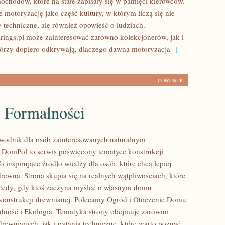
ochodów, które na stałe zapisały się w pamięci kierowców.
 motoryzację jako część kultury, w którym liczą się nie
y techniczne, ale również opowieść o ludziach.
ings.pl może zainteresować zarówno kolekcjonerów, jak i
tórzy dopiero odkrywają, dlaczego dawna motoryzacja
[
CONTINUE
i Formalności
wodnik dla osób zainteresowanych naturalnym
DomPol to serwis poświęcony tematyce konstrukcji
 inspirujące źródło wiedzy dla osób, które chcą lepiej
rewna. Strona skupia się na realnych wątpliwościach, które
wtedy, gdy ktoś zaczyna myśleć o własnym domu
onstrukcji drewnianej. Polecamy Ogród i Otoczenie Domu
dność i Ekologia. Tematyka strony obejmuje zarówno
rewnianych, jak i pytania techniczne, które warto poznać