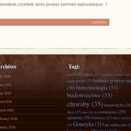
eriałom czytelnik może poznać zarówno najważniejsze
[
CONTINUE
rchives
Tagi:
antyki
(27)
apteka
(27)
aranżacja wnętrz
(26)
ly 2026
badania genetyczn
asertywność
(27)
ne 2026
biotechnologia
(31)
(30)
ay 2026
budownictwo
(33)
ril 2026
choroby
(35)
diagnostyka
(28
arch 2026
e-commerce
(29)
dieta
(27)
dom
(26)
egzaminy
(28)
farmacja
(27)
fitness medyc
bruary 2026
Genetyka
(31)
gry edukacyjne
(2
(26)
nuary 2026
materiały
korepetycje.
(29)