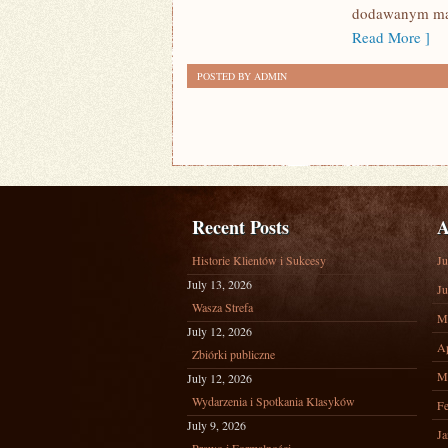
dodawanym mat
Read More ]
POSTED BY ADMIN
Recent Posts
A
Historie Klientów i Sukcesy
Ju
July 13, 2026
Ju
Wasza Strefa
M
July 12, 2026
Ap
Zbiórki publiczne
M
July 12, 2026
Wydarzenia i Spotkania Klasyków
Fe
July 9, 2026
Ja