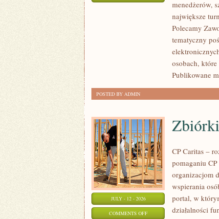
menedżerów, sz
WASZA
największe tur
STREFA
Polecamy Zawodn
tematyczny poś
elektronicznyc
osobach, które
Publikowane ma
POSTED BY ADMIN
Zbiórki
CP Caritas – r
pomaganiu CP C
organizacjom 
wspierania osób
portal, w któr
JULY - 12 - 2026
działalności fu
ON
COMMENTS OFF