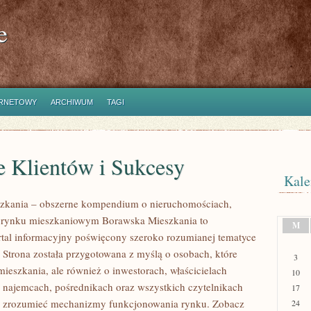
e
ERNETOWY
ARCHIWUM
TAGI
e Klientów i Sukcesy
Kale
zkania – obszerne kompendium o nieruchomościach,
i rynku mieszkaniowym Borawska Mieszkania to
M
rtal informacyjny poświęcony szeroko rozumianej tematyce
 Strona została przygotowana z myślą o osobach, które
3
mieszkania, ale również o inwestorach, właścicielach
10
 najemcach, pośrednikach oraz wszystkich czytelnikach
17
ej zrozumieć mechanizmy funkcjonowania rynku. Zobacz
24