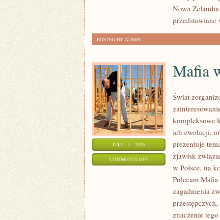
Nowa Zelandia 
przedstawiane 
POSTED BY ADMIN
Mafia 
Świat zorganiz
zainteresowani
kompleksowe k
ich ewolucji, 
prezentuje tem
JULY - 4 - 2026
zjawisk związa
ON
COMMENTS OFF
w Polsce, na k
MAFIA
Polecam Mafia 
W
zagadnienia zw
POLSCE
przestępczych,
znaczenie tego 