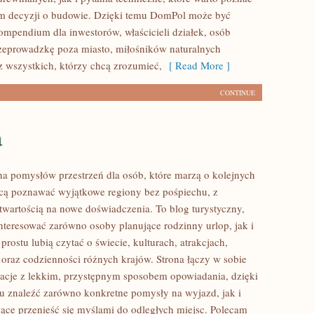
m decyzji o budowie. Dzięki temu DomPol może być
mpendium dla inwestorów, właścicieli działek, osób
zeprowadzkę poza miasto, miłośników naturalnych
z wszystkich, którzy chcą zrozumieć,
[ Read More ]
CONTINUE
a
łna pomysłów przestrzeń dla osób, które marzą o kolejnych
cą poznawać wyjątkowe regiony bez pośpiechu, z
otwartością na nowe doświadczenia. To blog turystyczny,
nteresować zarówno osoby planujące rodzinny urlop, jak i
 prostu lubią czytać o świecie, kulturach, atrakcjach,
i oraz codzienności różnych krajów. Strona łączy w sobie
acje z lekkim, przystępnym sposobem opowiadania, dzięki
 znaleźć zarówno konkretne pomysły na wyjazd, jak i
jące przenieść się myślami do odległych miejsc. Polecam