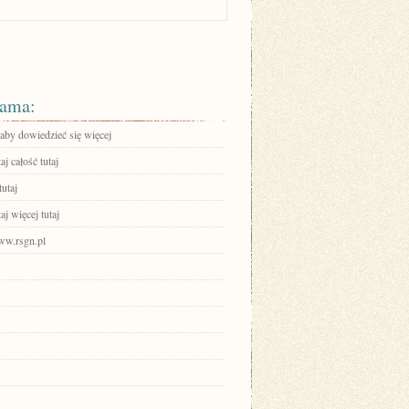
ama:
 aby dowiedzieć się więcej
aj całość tutaj
tutaj
aj więcej tutaj
www.rsgn.pl