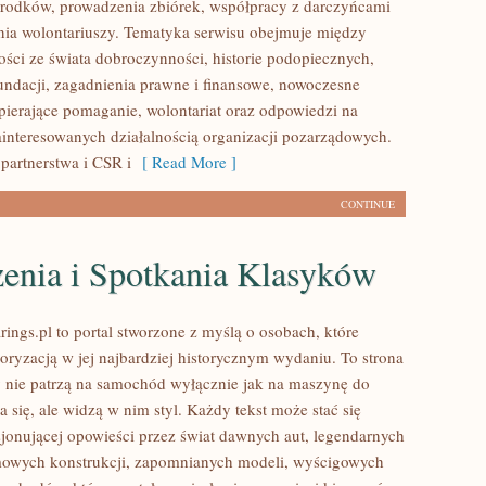
rodków, prowadzenia zbiórek, współpracy z darczyńcami
ia wolontariuszy. Tematyka serwisu obejmuje między
ości ze świata dobroczynności, historie podopiecznych,
fundacji, zagadnienia prawne i finansowe, nowoczesne
pierające pomaganie, wolontariat oraz odpowiedzi na
ainteresowanych działalnością organizacji pozarządowych.
partnerstwa i CSR i
[ Read More ]
CONTINUE
enia i Spotkania Klasyków
ings.pl to portal stworzone z myślą o osobach, które
oryzacją w jej najbardziej historycznym wydaniu. To strona
zy nie patrzą na samochód wyłącznie jak na maszynę do
 się, ale widzą w nim styl. Każdy tekst może stać się
jonującej opowieści przez świat dawnych aut, legendarnych
mowych konstrukcji, zapomnianych modeli, wyścigowych