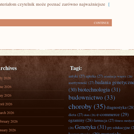
eriałom czytelnik może poznać zarówno najważniejsze
[
CONTINUE
rchives
Tagi:
antyki
(27)
apteka
(27)
aranżacja wnętrz
(26)
ly 2026
badania genetyczn
asertywność
(27)
ne 2026
biotechnologia
(31)
(30)
ay 2026
budownictwo
(33)
ril 2026
choroby
(35)
diagnostyka
(28
arch 2026
e-commerce
(29)
dieta
(27)
dom
(26)
egzaminy
(28)
farmacja
(27)
fitness medyc
bruary 2026
Genetyka
(31)
gry edukacyjne
(2
(26)
nuary 2026
materiały
korepetycje.
(29)