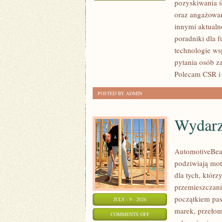
pozyskiwania ś
ZBIÓRKI
oraz angażowan
PUBLICZNE
innymi aktualn
poradniki dla 
technologie ws
pytania osób z
Polecam CSR i 
POSTED BY ADMIN
Wydarz
AutomotiveBear
podziwiają mot
dla tych, któr
przemieszczania
początkiem pas
JULY - 9 - 2026
marek, przeło
ON
COMMENTS OFF