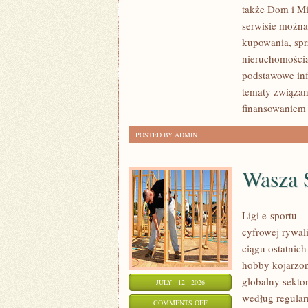
także Dom i Mi
KLIENTÓW
serwisie można
I
kupowania, spr
SUKCESY
nieruchomości
podstawowe inf
tematy związan
finansowaniem
POSTED BY ADMIN
Wasza S
Ligi e-sportu 
cyfrowej rywal
ciągu ostatnic
hobby kojarzo
globalny sekto
JULY - 12 - 2026
według regular
ON
COMMENTS OFF