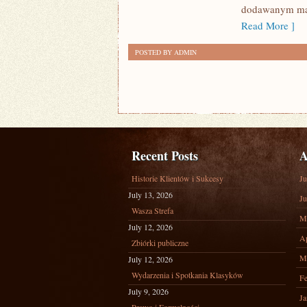
dodawanym mat
Read More ]
POSTED BY ADMIN
Recent Posts
A
Historie Klientów i Sukcesy
Ju
July 13, 2026
Ju
Wasza Strefa
M
July 12, 2026
Ap
Zbiórki publiczne
M
July 12, 2026
Wydarzenia i Spotkania Klasyków
Fe
July 9, 2026
Ja