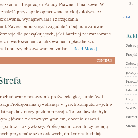
31
eszkanie – Inspiracje i Porady Prawne i Finansowe. W
 znaleźć przystępnie opracowane artykuły dotyczące
« Jul
zedawania, wynajmowania i zarządzania
ami. Zakres poruszanych zagadnień obejmuje zarówno
ormacje dla początkujących, jak i bardziej zaawansowane
Rekl
e z inwestowaniem, analizowaniem opłacalności,
Zobacz 
 zakupu czy obserwowaniem zmian
[ Read More ]
Przejdź 
CONTINUE
Zobacz p
porady-i
trefa
Przeczyt
Internet
– rozbudowany przewodnik po świecie gier, turniejów i
Blog
izacji Profesjonalna rywalizacja w grach komputerowych w
WWW
h lat zupełnie nowy poziom rozwoju. To, co dawniej było
Internet
nym głównie z domowym graniem, obecnie stanowi
r sportowo-rozrywkowy. Profesjonalni zawodnicy trenują
Strona
nych programów szkoleniowych, drużyny zatrudniają