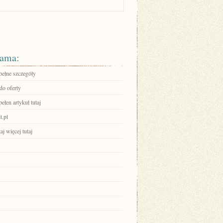
ama:
pełne szczegóły
do oferty
ełen artykuł tutaj
t.pl
aj więcej tutaj