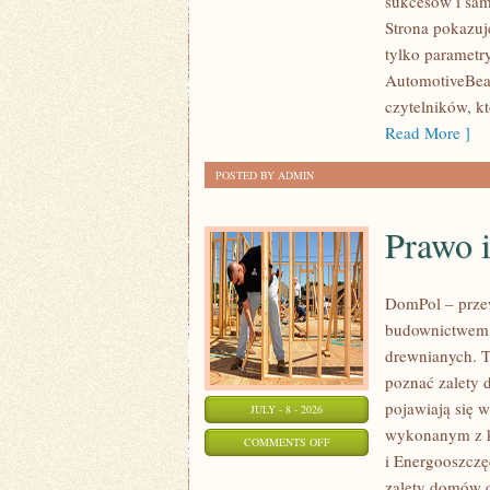
sukcesów i sam
WYDARZENIA
Strona pokazuje
I
tylko parametr
SPOTKANIA
AutomotiveBear
KLASYKÓW
czytelników, k
Read More ]
POSTED BY ADMIN
Prawo 
DomPol – prze
budownictwem 
drewnianych. To
poznać zalety d
pojawiają się 
JULY - 8 - 2026
wykonanym z k
ON
COMMENTS OFF
i Energooszczę
PRAWO
zalety domów d