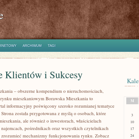
e
ERNETOWY
ARCHIWUM
TAGI
e Klientów i Sukcesy
Kale
zkania – obszerne kompendium o nieruchomościach,
i rynku mieszkaniowym Borawska Mieszkania to
M
rtal informacyjny poświęcony szeroko rozumianej tematyce
 Strona została przygotowana z myślą o osobach, które
3
mieszkania, ale również o inwestorach, właścicielach
10
 najemcach, pośrednikach oraz wszystkich czytelnikach
17
ej zrozumieć mechanizmy funkcjonowania rynku. Zobacz
24