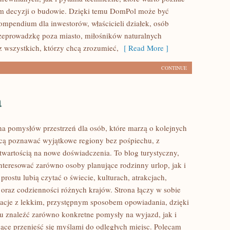
m decyzji o budowie. Dzięki temu DomPol może być
mpendium dla inwestorów, właścicieli działek, osób
zeprowadzkę poza miasto, miłośników naturalnych
z wszystkich, którzy chcą zrozumieć,
[ Read More ]
CONTINUE
a
łna pomysłów przestrzeń dla osób, które marzą o kolejnych
cą poznawać wyjątkowe regiony bez pośpiechu, z
otwartością na nowe doświadczenia. To blog turystyczny,
nteresować zarówno osoby planujące rodzinny urlop, jak i
 prostu lubią czytać o świecie, kulturach, atrakcjach,
i oraz codzienności różnych krajów. Strona łączy w sobie
acje z lekkim, przystępnym sposobem opowiadania, dzięki
 znaleźć zarówno konkretne pomysły na wyjazd, jak i
jące przenieść się myślami do odległych miejsc. Polecam