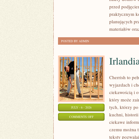
I
przed podjęcie
FORMALNOŚCI
praktycznym ko
planujących pr
materiałów ora
POSTED BY ADMIN
Irlandi
Cherrish to pe
wyjazdach i ch
ciekawością i 
który może zai
tych, którzy po
JULY - 6 - 2026
kuchni, histori
ON
COMMENTS OFF
ciekawe inform
IRLANDIA
czemu można tu
teksty pozwala