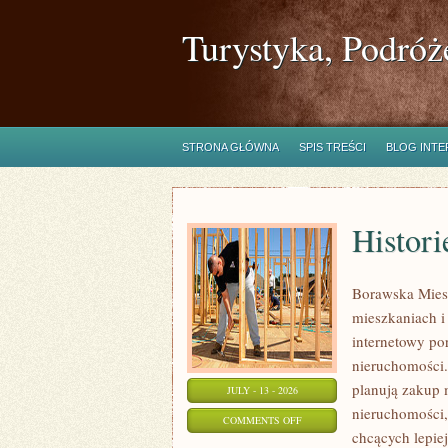
Turystyka, Podróż
STRONA GŁÓWNA
SPIS TREŚCI
BLOG INT
Histori
Borawska Mies
mieszkaniach 
internetowy po
nieruchomości.
planują zakup 
JULY - 13 - 2026
nieruchomości,
ON
COMMENTS OFF
chcących lepi
HISTORIE