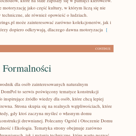
ochodów, które na stałe zapisały się w pamięci kierowców.
 motoryzację jako część kultury, w którym liczą się nie
y techniczne, ale również opowieść o ludziach.
ings.pl może zainteresować zarówno kolekcjonerów, jak i
tórzy dopiero odkrywają, dlaczego dawna motoryzacja
[
CONTINUE
i Formalności
wodnik dla osób zainteresowanych naturalnym
DomPol to serwis poświęcony tematyce konstrukcji
 inspirujące źródło wiedzy dla osób, które chcą lepiej
rewna. Strona skupia się na realnych wątpliwościach, które
wtedy, gdy ktoś zaczyna myśleć o własnym domu
onstrukcji drewnianej. Polecamy Ogród i Otoczenie Domu
dność i Ekologia. Tematyka strony obejmuje zarówno
rewnianych, jak i pytania techniczne, które warto poznać