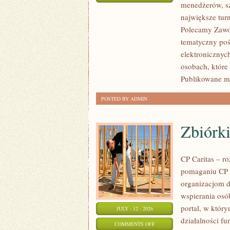
menedżerów, sz
WASZA
największe tur
STREFA
Polecamy Zawodn
tematyczny poś
elektronicznyc
osobach, które
Publikowane ma
POSTED BY ADMIN
Zbiórki
CP Caritas – r
pomaganiu CP C
organizacjom 
wspierania osób
portal, w któr
JULY - 12 - 2026
działalności fu
ON
COMMENTS OFF