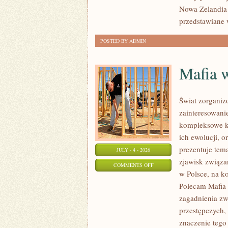
Nowa Zelandia 
przedstawiane 
POSTED BY ADMIN
Mafia 
Świat zorganiz
zainteresowani
kompleksowe k
ich ewolucji, 
prezentuje tem
JULY - 4 - 2026
zjawisk związa
ON
COMMENTS OFF
w Polsce, na k
MAFIA
Polecam Mafia 
W
zagadnienia zw
POLSCE
przestępczych,
znaczenie tego 