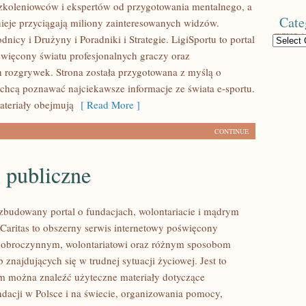
koleniowców i ekspertów od przygotowania mentalnego, a
Cate
nieje przyciągają miliony zainteresowanych widzów.
icy i Drużyny i Poradniki i Strategie. LigiSportu to portal
Categories
więcony światu profesjonalnych graczy oraz
h rozgrywek. Strona została przygotowana z myślą o
 chcą poznawać najciekawsze informacje ze świata e-sportu.
teriały obejmują
[ Read More ]
CONTINUE
 publiczne
ozbudowany portal o fundacjach, wolontariacie i mądrym
aritas to obszerny serwis internetowy poświęcony
dobroczynnym, wolontariatowi oraz różnym sposobom
 znajdujących się w trudnej sytuacji życiowej. Jest to
ym można znaleźć użyteczne materiały dotyczące
ndacji w Polsce i na świecie, organizowania pomocy,