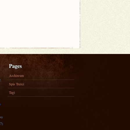
Pages
Archiwum
e
Spis Treści
Tagi
)
zny
7)