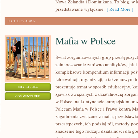
Nowa Zelandia i Dominikana. To blog, w k
przedstawiane wyłącznie
[ Read More ]
POSTED BY ADMIN
Mafia w Polsce
Świat zorganizowanych grup przestępczych
zainteresowanie zarówno analityków, jak i
kompleksowe kompendium informacji poś
ich ewolucji, organizacji, a także nowym 
prezentuje temat w sposób edukacyjny, kon
JULY - 4 - 2026
zjawisk związanych z działalnością zorga
ON
COMMENTS OFF
w Polsce, na kontynencie europejskim ora
MAFIA
Polecam Mafia w Polsce i Prawo kontra Maf
W
zagadnienia związane z mafią, przedstawia
POLSCE
przestępczych, ich podział ról, metody po
znaczenie tego rodzaju działalności dla go