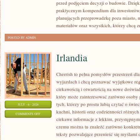
przed podjęciem decyzji o budowie. Dzię
FORMALNOŚCI
praktycznym kompendium dla inwestorów, w
planujących przeprowadzkę poza miasto, 
materiałów oraz wszystkich, którzy chcą 
POSTED BY ADMIN
Irlandia
Cherrish to pełna pomysłów przestrzeń dla
wyjazdach i chcą poznawać wyjątkowe reg
ciekawością i otwartością na nowe doświad
który może zainteresować zarówno osoby p
tych, którzy po prostu lubią czytać o świec
JULY - 6 - 2026
kuchni, historii oraz codzienności różnych
ON
COMMENTS OFF
ciekawe informacje z lekkim, przystępny
IRLANDIA
czemu można tu znaleźć zarówno konkretn
teksty pozwalające przenieść się myślami 