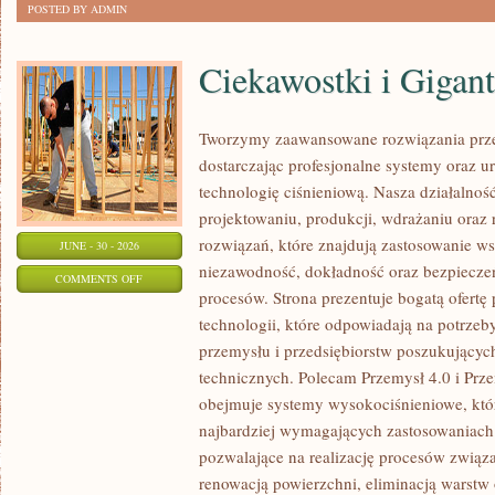
POSTED BY ADMIN
Ciekawostki i Gigan
Tworzymy zaawansowane rozwiązania prze
dostarczając profesjonalne systemy oraz 
technologię ciśnieniową. Nasza działalność
projektowaniu, produkcji, wdrażaniu ora
rozwiązań, które znajdują zastosowanie wsz
JUNE - 30 - 2026
niezawodność, dokładność oraz bezpiec
ON
COMMENTS OFF
procesów. Strona prezentuje bogatą ofertę
CIEKAWOSTKI
technologii, które odpowiadają na potrzeb
I
przemysłu i przedsiębiorstw poszukujący
GIGANTY
technicznych. Polecam Przemysł 4.0 i Prze
ŚWIATA
obejmuje systemy wysokociśnieniowe, któ
najbardziej wymagających zastosowaniac
pozwalające na realizację procesów związ
renowacją powierzchni, eliminacją warst