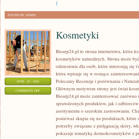
]
POSTED BY ADMIN
Kosmetyki
Bioarp24.pl to strona internetowa, która k
kosmetyków naturalnych. Strona może być
odniesienia dla osób, które interesują się 
która wpisuje się w rosnące zainteresowani
Polecamy Recenzje i porównania i Naturaln
JUNE - 20 - 2026
Głównym motywem strony jest świat kosm
ON
COMMENTS OFF
Bioarp24.pl może zainteresować zarówno
KOSMETYKI
sprawdzonych produktów, jak i odbiorców
asortymentu o szerokim zastosowaniu. Char
ponieważ skupia się na produktach, które
potrzeby związane z pielęgnacją skóry, wło
pokazuje tematykę dermokosmetyków z po