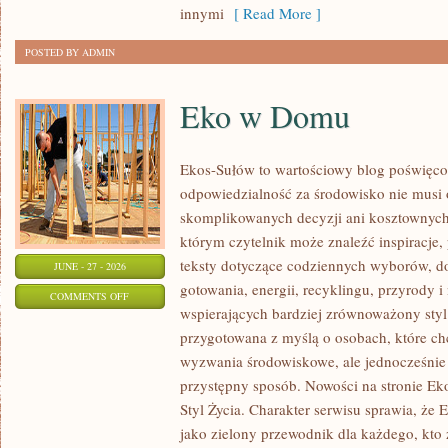
innymi
[ Read More ]
POSTED BY ADMIN
Eko w Domu
Ekos-Sułów to wartościowy blog poświęcon
odpowiedzialność za środowisko nie musi
skomplikowanych decyzji ani kosztownych
którym czytelnik może znaleźć inspiracje,
teksty dotyczące codziennych wyborów, d
JUNE - 27 - 2026
gotowania, energii, recyklingu, przyrody
ON
COMMENTS OFF
wspierających bardziej zrównoważony styl 
EKO
przygotowana z myślą o osobach, które c
W
wyzwania środowiskowe, ale jednocześnie 
DOMU
przystępny sposób. Nowości na stronie Ek
Styl Życia. Charakter serwisu sprawia, że
jako zielony przewodnik dla każdego, kto z