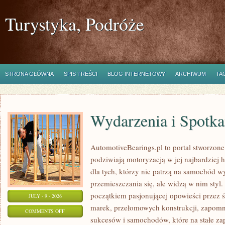
Turystyka, Podróże
STRONA GŁÓWNA
SPIS TREŚCI
BLOG INTERNETOWY
ARCHIWUM
TA
Wydarzenia i Spotk
AutomotiveBearings.pl to portal stworzone
podziwiają motoryzacją w jej najbardziej 
dla tych, którzy nie patrzą na samochód w
przemieszczania się, ale widzą w nim styl.
początkiem pasjonującej opowieści przez 
JULY - 9 - 2026
marek, przełomowych konstrukcji, zapom
ON
COMMENTS OFF
sukcesów i samochodów, które na stałe zap
WYDARZENIA