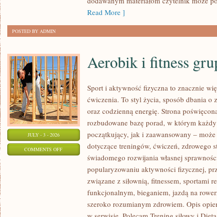
dodawanym materiałom czytelnik może po
Read More ]
POSTED BY ADMIN
Aerobik i fitness gr
Sport i aktywność fizyczna to znacznie wię
ćwiczenia. To styl życia, sposób dbania o
oraz codzienną energię. Strona poświęcona
rozbudowane bazę porad, w którym każdy
początkujący, jak i zaawansowany – może 
JULY - 3 - 2026
dotyczące treningów, ćwiczeń, zdrowego st
ON
COMMENTS OFF
świadomego rozwijania własnej sprawności
AEROBIK
popularyzowaniu aktywności fizycznej, pr
I
związane z siłownią, fitnessem, sportami r
FITNESS
funkcjonalnym, bieganiem, jazdą na rowerz
GRUPOWY
szeroko rozumianym zdrowiem. Opis opier
w serwisie. Polecam Trening siłowy i Dieta