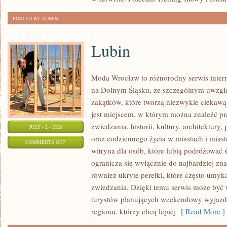
POSTED BY ADMIN
Lubin
Moda Wrocław to różnorodny serwis inte
na Dolnym Śląsku, ze szczególnym uwzgl
zakątków, które tworzą niezwykle ciekawą 
jest miejscem, w którym można znaleźć pr
zwiedzania, historii, kultury, architektury,
JULY - 2 - 2026
oraz codziennego życia w miastach i mias
ON
COMMENTS OFF
witryna dla osób, które lubią podróżowa
LUBIN
ogranicza się wyłącznie do najbardziej zna
również ukryte perełki, które często umyk
zwiedzania. Dzięki temu serwis może być
turystów planujących weekendowy wyjazd,
regionu, którzy chcą lepiej
[ Read More ]