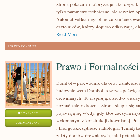
Strona pokazuje motoryzację jako część kul
I
tylko parametry techniczne, ale również o
SPOTKANIA
AutomotiveBearings.pl może zainteresować
KLASYKÓW
czytelników, którzy dopiero odkrywają, d
Read More ]
POSTED BY ADMIN
Prawo i Formalności
DomPol – przewodnik dla osób zainteres
budownictwem DomPol to serwis poświęco
drewnianych. To inspirujące źródło wiedzy 
poznać zalety drewna. Strona skupia się na
pojawiają się wtedy, gdy ktoś zaczyna m
JULY - 8 - 2026
wykonanym z konstrukcji drewnianej. Po
ON
COMMENTS OFF
i Energooszczędność i Ekologia. Tematyk
PRAWO
zalety domów drewnianych, jak i pytania t
I