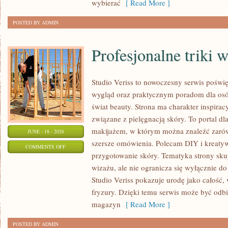
wybierać
[ Read More ]
POSTED BY ADMIN
Profesjonalne triki 
Studio Veriss to nowoczesny serwis pośw
wygląd oraz praktycznym poradom dla osób
świat beauty. Strona ma charakter inspirac
związane z pielęgnacją skóry. To portal d
makijażem, w którym można znaleźć zarówn
JUNE - 18 - 2026
szersze omówienia. Polecam DIY i kreatywn
ON
COMMENTS OFF
przygotowanie skóry. Tematyka strony sku
PROFESJONALNE
wizażu, ale nie ogranicza się wyłącznie 
TRIKI
Studio Veriss pokazuje urodę jako całość,
WIZAŻYSTÓW
fryzury. Dzięki temu serwis może być odbi
magazyn
[ Read More ]
POSTED BY ADMIN