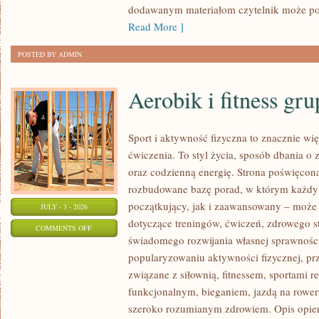
dodawanym materiałom czytelnik może po
Read More ]
POSTED BY ADMIN
Aerobik i fitness gr
Sport i aktywność fizyczna to znacznie wię
ćwiczenia. To styl życia, sposób dbania o
oraz codzienną energię. Strona poświęcona
rozbudowane bazę porad, w którym każdy
początkujący, jak i zaawansowany – może 
JULY - 3 - 2026
dotyczące treningów, ćwiczeń, zdrowego st
ON
COMMENTS OFF
świadomego rozwijania własnej sprawności
AEROBIK
popularyzowaniu aktywności fizycznej, pr
I
związane z siłownią, fitnessem, sportami r
FITNESS
funkcjonalnym, bieganiem, jazdą na rowerz
GRUPOWY
szeroko rozumianym zdrowiem. Opis opier