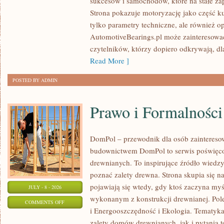
sukcesów i samochodów, które na stałe zap
WYDARZENIA
Strona pokazuje motoryzację jako część kul
I
tylko parametry techniczne, ale również o
SPOTKANIA
AutomotiveBearings.pl może zainteresować
KLASYKÓW
czytelników, którzy dopiero odkrywają, d
Read More ]
POSTED BY ADMIN
Prawo i Formalności
DomPol – przewodnik dla osób zainteres
budownictwem DomPol to serwis poświęco
drewnianych. To inspirujące źródło wiedzy 
poznać zalety drewna. Strona skupia się na
pojawiają się wtedy, gdy ktoś zaczyna m
JULY - 8 - 2026
wykonanym z konstrukcji drewnianej. Po
ON
COMMENTS OFF
i Energooszczędność i Ekologia. Tematyk
PRAWO
zalety domów drewnianych, jak i pytania t