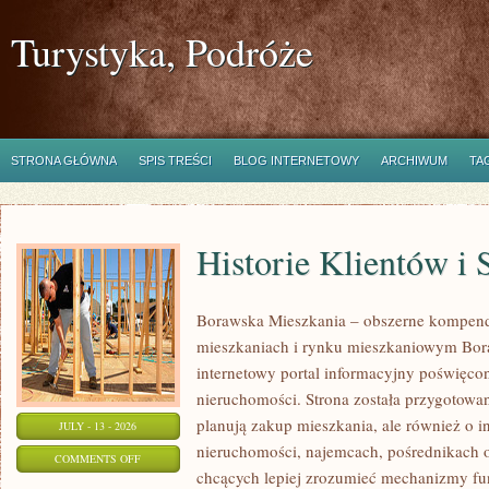
Turystyka, Podróże
STRONA GŁÓWNA
SPIS TREŚCI
BLOG INTERNETOWY
ARCHIWUM
TA
Historie Klientów i
Borawska Mieszkania – obszerne kompend
mieszkaniach i rynku mieszkaniowym Bor
internetowy portal informacyjny poświęco
nieruchomości. Strona została przygotowa
planują zakup mieszkania, ale również o i
JULY - 13 - 2026
nieruchomości, najemcach, pośrednikach o
ON
COMMENTS OFF
chcących lepiej zrozumieć mechanizmy f
HISTORIE