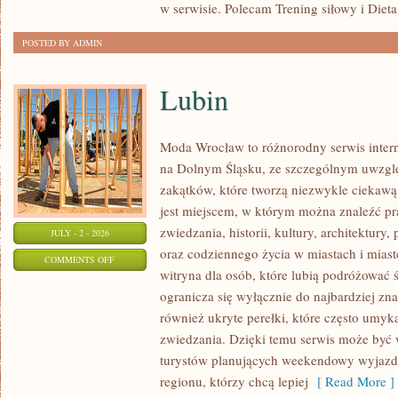
w serwisie. Polecam Trening siłowy i Dieta
POSTED BY ADMIN
Lubin
Moda Wrocław to różnorodny serwis inte
na Dolnym Śląsku, ze szczególnym uwzgl
zakątków, które tworzą niezwykle ciekawą 
jest miejscem, w którym można znaleźć pr
zwiedzania, historii, kultury, architektury,
JULY - 2 - 2026
oraz codziennego życia w miastach i mias
ON
COMMENTS OFF
witryna dla osób, które lubią podróżowa
LUBIN
ogranicza się wyłącznie do najbardziej zna
również ukryte perełki, które często umyk
zwiedzania. Dzięki temu serwis może być
turystów planujących weekendowy wyjazd,
regionu, którzy chcą lepiej
[ Read More ]