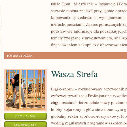
także Dom i Mieszkanie – Inspiracje i Po
KLIENTÓW
serwisie można znaleźć przystępnie oprac
I
kupowania, sprzedawania, wynajmowania i
SUKCESY
nieruchomościami. Zakres poruszanych z
podstawowe informacje dla początkujących
tematy związane z inwestowaniem, analizo
finansowaniem zakupu czy obserwowanie
POSTED BY ADMIN
Wasza Strefa
Ligi e-sportu – rozbudowany przewodnik po
cyfrowej rywalizacji Profesjonalna rywal
ciągu ostatnich lat zupełnie nowy poziom 
hobby kojarzonym głównie z domowym gr
globalny sektor sportowo-rozrywkowy. Pro
JULY - 12 - 2026
według regularnych programów szkoleniow
ON
COMMENTS OFF