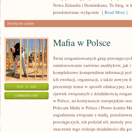
Nowa Zelandia i Dominikana. To blog, w k
przedstawiane wyłącznie
[ Read More ]
POSTED BY ADMIN
Mafia w Polsce
Świat zorganizowanych grup przestępczych
zainteresowanie zarówno analityków, jak i
kompleksowe kompendium informacji poś
ich ewolucji, organizacji, a także nowym 
prezentuje temat w sposób edukacyjny, kon
JULY - 4 - 2026
zjawisk związanych z działalnością zorga
ON
COMMENTS OFF
w Polsce, na kontynencie europejskim ora
MAFIA
Polecam Mafia w Polsce i Prawo kontra Maf
W
zagadnienia związane z mafią, przedstawia
POLSCE
przestępczych, ich podział ról, metody po
znaczenie tego rodzaju działalności dla go