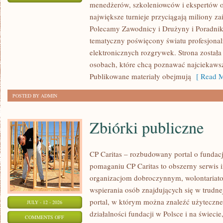
menedżerów, szkoleniowców i ekspertów o
WASZA
największe turnieje przyciągają miliony z
STREFA
Polecamy Zawodnicy i Drużyny i Poradniki i
tematyczny poświęcony światu profesjonal
elektronicznych rozgrywek. Strona został
osobach, które chcą poznawać najciekawsze
Publikowane materiały obejmują
[ Read M
POSTED BY ADMIN
Zbiórki publiczne
CP Caritas – rozbudowany portal o fundac
pomaganiu CP Caritas to obszerny serwis 
organizacjom dobroczynnym, wolontariat
wspierania osób znajdujących się w trudnej 
portal, w którym można znaleźć użyteczne
JULY - 12 - 2026
działalności fundacji w Polsce i na świec
ON
COMMENTS OFF