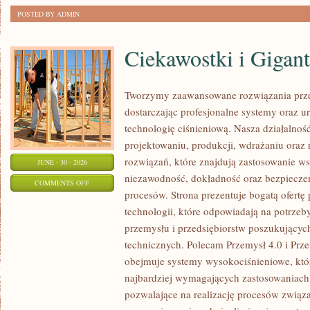
POSTED BY ADMIN
Ciekawostki i Gigan
Tworzymy zaawansowane rozwiązania prze
dostarczając profesjonalne systemy oraz 
technologię ciśnieniową. Nasza działalność
projektowaniu, produkcji, wdrażaniu ora
rozwiązań, które znajdują zastosowanie wsz
JUNE - 30 - 2026
niezawodność, dokładność oraz bezpiec
ON
COMMENTS OFF
procesów. Strona prezentuje bogatą ofertę
CIEKAWOSTKI
technologii, które odpowiadają na potrzeb
I
przemysłu i przedsiębiorstw poszukujący
GIGANTY
technicznych. Polecam Przemysł 4.0 i Prze
ŚWIATA
obejmuje systemy wysokociśnieniowe, któ
najbardziej wymagających zastosowaniac
pozwalające na realizację procesów związ