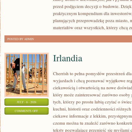
I
przed podjęciem decyzji o budowie. Dzię
FORMALNOŚCI
praktycznym kompendium dla inwestorów, w
planujących przeprowadzkę poza miasto, 
materiałów oraz wszystkich, którzy chcą 
POSTED BY ADMIN
Irlandia
Cherrish to pełna pomysłów przestrzeń dla
wyjazdach i chcą poznawać wyjątkowe reg
ciekawością i otwartością na nowe doświad
który może zainteresować zarówno osoby p
tych, którzy po prostu lubią czytać o świec
JULY - 6 - 2026
kuchni, historii oraz codzienności różnych
ON
COMMENTS OFF
ciekawe informacje z lekkim, przystępny
IRLANDIA
czemu można tu znaleźć zarówno konkretn
teksty pozwalające przenieść się myślami 