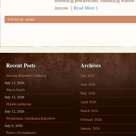
renowacją powierzchni, eliminacją warst
innymi
[ Read More ]
POSTED BY ADMIN
Recent Posts
Archives
Historie Klientów i Sukcesy
July 2026
July 13, 2026
June 2026
Wasza Strefa
May 2026
July 12, 2026
April 2026
Zbiórki publiczne
March 2026
July 12, 2026
Wydarzenia i Spotkania Klasyków
February 2026
July 9, 2026
January 2026
Prawo i Formalności