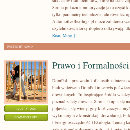
sukcesów i samochodów, które na stałe zap
WYDARZENIA
Strona pokazuje motoryzację jako część kul
I
tylko parametry techniczne, ale również o
SPOTKANIA
AutomotiveBearings.pl może zainteresować
KLASYKÓW
czytelników, którzy dopiero odkrywają, d
Read More ]
POSTED BY ADMIN
Prawo i Formalności
DomPol – przewodnik dla osób zainteres
budownictwem DomPol to serwis poświęco
drewnianych. To inspirujące źródło wiedzy 
poznać zalety drewna. Strona skupia się na
pojawiają się wtedy, gdy ktoś zaczyna m
JULY - 8 - 2026
wykonanym z konstrukcji drewnianej. Po
ON
COMMENTS OFF
i Energooszczędność i Ekologia. Tematyk
PRAWO
zalety domów drewnianych, jak i pytania t