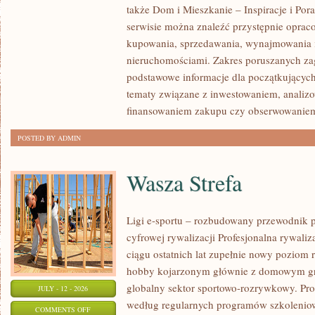
także Dom i Mieszkanie – Inspiracje i Po
KLIENTÓW
serwisie można znaleźć przystępnie oprac
I
kupowania, sprzedawania, wynajmowania i
SUKCESY
nieruchomościami. Zakres poruszanych z
podstawowe informacje dla początkujących
tematy związane z inwestowaniem, analizo
finansowaniem zakupu czy obserwowanie
POSTED BY ADMIN
Wasza Strefa
Ligi e-sportu – rozbudowany przewodnik po
cyfrowej rywalizacji Profesjonalna rywal
ciągu ostatnich lat zupełnie nowy poziom 
hobby kojarzonym głównie z domowym gr
globalny sektor sportowo-rozrywkowy. Pro
JULY - 12 - 2026
według regularnych programów szkoleniow
ON
COMMENTS OFF