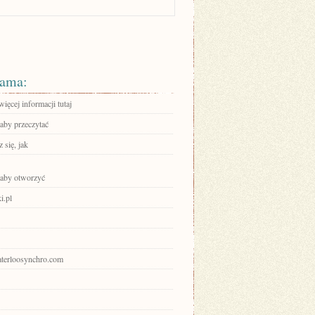
ama:
ięcej informacji tutaj
 aby przeczytać
 się, jak
, aby otworzyć
i.pl
waterloosynchro.com