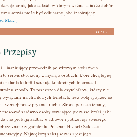
pokazuje urodę jako całość, w którym ważne są także dobór
i temu serwis może być odbierany jako inspirujący
d More ]
CONTINUE
 Przepisy
ii – inspirujący przewodnik po zdrowym stylu życia
ii to serwis stworzony z myślą o osobach, które chcą lepiej
 spalania kalorii i szukają konkretnych informacji
uralny sposób. To przestrzeń dla czytelników, którzy nie
ię wyłącznie na chwilowych trendach, lecz wolą spojrzeć na
ia szerzej: przez pryzmat ruchu. Strona porusza tematy,
nteresować zarówno osoby stawiające pierwsze kroki, jak i
d dawna próbują zadbać o zdrowie i potrzebują świeżego
dobrze znane zagadnienia. Polecam Historie Sukcesu i
mentacyjny. Największą zaletą serwisu jest jego