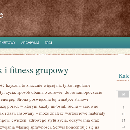
e
ERNETOWY
ARCHIWUM
TAGI
 i fitness grupowy
Kale
ść fizyczna to znacznie więcej niż tylko regularne
styl życia, sposób dbania o zdrowie, dobre samopoczucie
M
 energię. Strona poświęcona tej tematyce stanowi
azę porad, w którym każdy miłośnik ruchu – zarówno
3
jak i zaawansowany – może znaleźć wartościowe materiały
10
ingów, ćwiczeń, zdrowego stylu życia, odżywiania oraz
17
wijania własnej sprawności. Serwis koncentruje się na
24