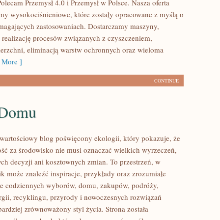
Polecam Przemysł 4.0 i Przemysł w Polsce. Nasza oferta
my wysokociśnieniowe, które zostały opracowane z myślą o
ymagających zastosowaniach. Dostarczamy maszyny,
 realizację procesów związanych z czyszczeniem,
erzchni, eliminacją warstw ochronnych oraz wieloma
 More ]
CONTINUE
 Domu
wartościowy blog poświęcony ekologii, który pokazuje, że
ść za środowisko nie musi oznaczać wielkich wyrzeczeń,
h decyzji ani kosztownych zmian. To przestrzeń, w
ik może znaleźć inspiracje, przykłady oraz zrozumiałe
ące codziennych wyborów, domu, zakupów, podróży,
rgii, recyklingu, przyrody i nowoczesnych rozwiązań
bardziej zrównoważony styl życia. Strona została