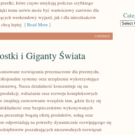
 perełki, które często umykają podczas szybkiego
ięki temu serwis może być wartościowy zarówno dla
Cate
jących weekendowy wyjazd, jak i dla mieszkańców
Categories
 chcą lepiej
[ Read More ]
CONTINUE
stki i Giganty Świata
ansowane rozwiązania przeznaczone dla przemysłu,
rofesjonalne systemy oraz urządzenia wykorzystujące
nieniową. Nasza działalność koncentruje się na
 produkcji, wdrażaniu oraz rozwoju kompleksowych
e znajdują zastosowanie wszędzie tam, gdzie liczy się
 dokładność oraz bezpieczeństwo wykonywanych
na prezentuje bogatą ofertę produktów, usług oraz
tóre odpowiadają na potrzeby dynamicznie rozwijającego się
zedsiębiorstw poszukujących niezawodnych rozwiązań