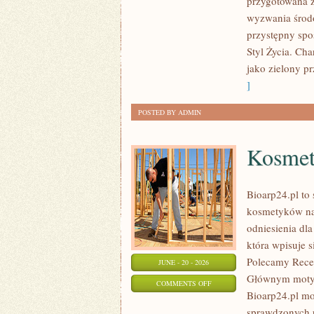
przygotowana z
W
wyzwania środo
DOMU
przystępny spo
Styl Życia. Ch
jako zielony pr
]
POSTED BY ADMIN
Kosmet
Bioarp24.pl to 
kosmetyków nat
odniesienia dla
która wpisuje s
Polecamy Recen
JUNE - 20 - 2026
Głównym motyw
ON
COMMENTS OFF
Bioarp24.pl m
KOSMETYKI
sprawdzonych p