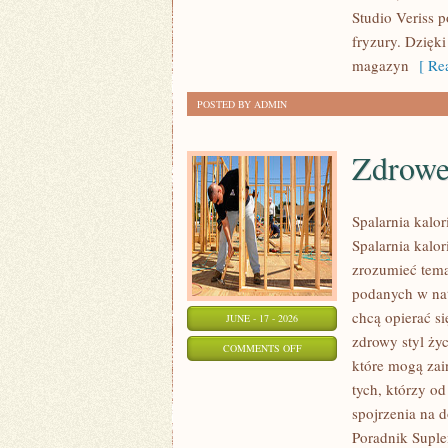
TRIKI
Studio Veriss 
WIZAŻYSTÓW
fryzury. Dzięk
magazyn
[ Rea
POSTED BY ADMIN
Zdrowe
Spalarnia kalor
Spalarnia kalor
zrozumieć temat
podanych w nat
chcą opierać s
JUNE - 17 - 2026
zdrowy styl życ
ON
COMMENTS OFF
które mogą zai
ZDROWE
tych, którzy o
PRZEPISY
spojrzenia na 
Poradnik Suple