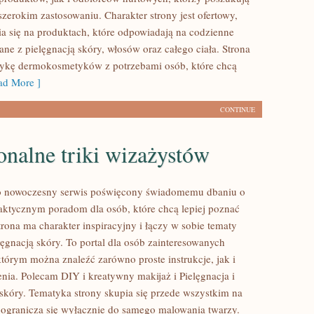
zerokim zastosowaniu. Charakter strony jest ofertowy,
a się na produktach, które odpowiadają na codzienne
ne z pielęgnacją skóry, włosów oraz całego ciała. Strona
tykę dermokosmetyków z potrzebami osób, które chcą
d More ]
CONTINUE
onalne triki wizażystów
 to nowoczesny serwis poświęcony świadomemu dbaniu o
aktycznym poradom dla osób, które chcą lepiej poznać
trona ma charakter inspiracyjny i łączy w sobie tematy
lęgnacją skóry. To portal dla osób zainteresowanych
tórym można znaleźć zarówno proste instrukcje, jak i
nia. Polecam DIY i kreatywny makijaż i Pielęgnacja i
skóry. Tematyka strony skupia się przede wszystkim na
e ogranicza się wyłącznie do samego malowania twarzy.