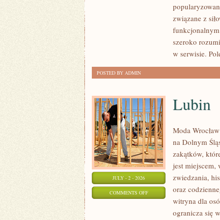
popularyzowani
I
związane z siło
FITNESS
funkcjonalnym,
GRUPOWY
szeroko rozumi
w serwisie. Pol
POSTED BY ADMIN
Lubin
Moda Wrocław 
na Dolnym Ślą
zakątków, któr
jest miejscem,
zwiedzania, his
JULY - 2 - 2026
oraz codzienne
ON
COMMENTS OFF
witryna dla os
LUBIN
ogranicza się w