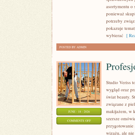
asortymentu o s
ponieważ skupi
potrzeby związa
pokazuje tema
wybierać
[ Rea
POSTED BY ADMIN
Profesj
Studio Veriss
wygląd oraz pr
świat beauty. S
związane z pie
makijażem, w k
JUNE - 18 - 2026
szersze omówie
ON
COMMENTS OFF
przygotowanie 
PROFESJONALNE
wizażu, ale ni