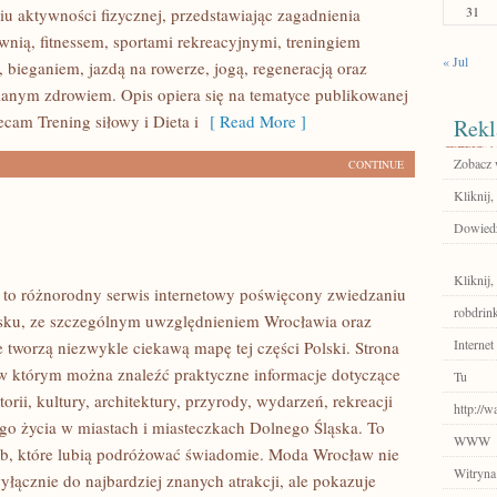
31
u aktywności fizycznej, przedstawiając zagadnienia
wnią, fitnessem, sportami rekreacyjnymi, treningiem
« Jul
 bieganiem, jazdą na rowerze, jogą, regeneracją oraz
anym zdrowiem. Opis opiera się na tematyce publikowanej
ecam Trening siłowy i Dieta i
[ Read More ]
Rekl
Zobacz w
CONTINUE
Kliknij,
Dowiedz
Kliknij
to różnorodny serwis internetowy poświęcony zwiedzaniu
robdrink
sku, ze szczególnym uwzględnieniem Wrocławia oraz
Internet
e tworzą niezwykle ciekawą mapę tej części Polski. Strona
 w którym można znaleźć praktyczne informacje dotyczące
Tu
torii, kultury, architektury, przyrody, wydarzeń, rekreacji
http://
go życia w miastach i miasteczkach Dolnego Śląska. To
WWW
ób, które lubią podróżować świadomie. Moda Wrocław nie
Witryna
yłącznie do najbardziej znanych atrakcji, ale pokazuje