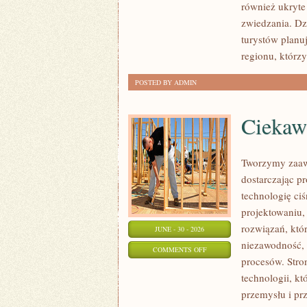
również ukryte
zwiedzania. Dz
turystów planu
regionu, którzy
POSTED BY ADMIN
Ciekawo
Tworzymy zaaw
dostarczając p
technologię ciś
projektowaniu,
rozwiązań, któr
JUNE - 30 - 2026
niezawodność,
ON
COMMENTS OFF
procesów. Stro
CIEKAWOSTKI
technologii, k
I
przemysłu i pr
GIGANTY