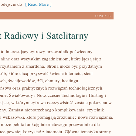
odejście do
[ Read More ]
CONTINUE
t Radiowy i Satelitarny
l to interesujący cyfrowy przewodnik poświęcony
nline oraz wszystkim zagadnieniom, które łączą się z
zystaniem z smartfona. Strona może być przydatnym
ób, które chcą przyswoić świecie internetu, sieci
ch, światłowodów, 5G, chmury, hostingu,
ństwa oraz praktycznych rozwiązań technologicznych.
onie: Światłowody i Nowoczesne Technologie i Hosting i
ejsce, w którym cyfrowa rzeczywistość zostaje pokazana w
pny. Zamiast niepotrzebnego komplikowania, czytelnik
u wskazówki, które pomagają zrozumieć nowe rozwiązania.
l może pełnić funkcję internetowego przewodnika dla
hce pewniej korzystać z internetu. Główna tematyka strony