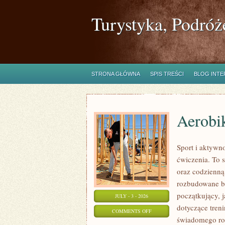
Turystyka, Podróż
STRONA GŁÓWNA
SPIS TREŚCI
BLOG INT
Aerobik
Sport i aktywno
ćwiczenia. To 
oraz codzienną
rozbudowane b
początkujący, 
JULY - 3 - 2026
dotyczące tren
ON
COMMENTS OFF
świadomego roz
AEROBIK