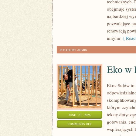
technicznych. 
ŚWIATA
obejmuje syste
najbardziej w
pozwalające na
renowacją powi
innymi
[ Read
POSTED BY ADMIN
Eko w
Ekos-Sułów to 
odpowiedzialno
skomplikowanyc
którym czyteln
teksty dotycz
JUNE - 27 - 2026
gotowania, ene
ON
COMMENTS OFF
wspierających 
EKO