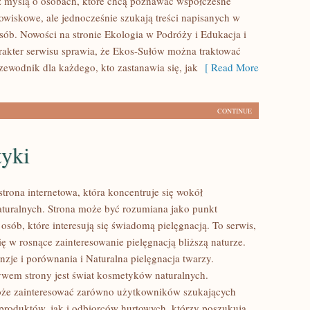
 myślą o osobach, które chcą poznawać współczesne
wiskowe, ale jednocześnie szukają treści napisanych w
sób. Nowości na stronie Ekologia w Podróży i Edukacja i
arakter serwisu sprawia, że Ekos-Sułów można traktować
zewodnik dla każdego, kto zastanawia się, jak
[ Read More
CONTINUE
yki
strona internetowa, która koncentruje się wokół
uralnych. Strona może być rozumiana jako punkt
 osób, które interesują się świadomą pielęgnacją. To serwis,
ię w rosnące zainteresowanie pielęgnacją bliższą naturze.
zje i porównania i Naturalna pielęgnacja twarzy.
em strony jest świat kosmetyków naturalnych.
oże zainteresować zarówno użytkowników szukających
roduktów, jak i odbiorców hurtowych, którzy poszukują