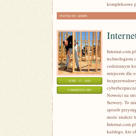
kompleksowe p
POSTED BY ADMIN
Interne
Internat.com.p
technologiom o
codziennym kor
miejscem dla os
bezprzewodowy
JUNE - 17 - 2026
cyberbezpiecze
ON
COMMENTS OFF
Nowości na str
INTERNET
Serwery. To mi
RADIOWY
sposób przystę
I
może znaleźć t
SATELITARNY
Internat.com.p
każdego, kto c