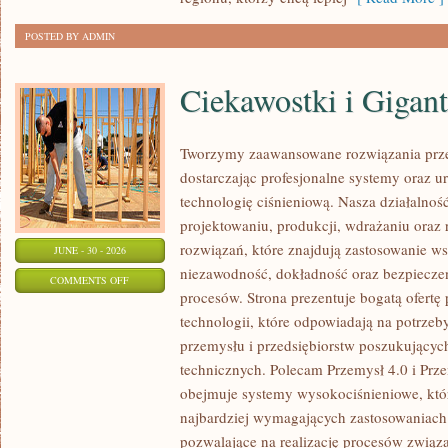
POSTED BY ADMIN
Ciekawostki i Gigan
Tworzymy zaawansowane rozwiązania prze
dostarczając profesjonalne systemy oraz 
technologię ciśnieniową. Nasza działalność
projektowaniu, produkcji, wdrażaniu ora
rozwiązań, które znajdują zastosowanie wsz
JUNE - 30 - 2026
niezawodność, dokładność oraz bezpiec
ON
COMMENTS OFF
procesów. Strona prezentuje bogatą ofertę
CIEKAWOSTKI
technologii, które odpowiadają na potrzeb
I
przemysłu i przedsiębiorstw poszukujący
GIGANTY
technicznych. Polecam Przemysł 4.0 i Prze
ŚWIATA
obejmuje systemy wysokociśnieniowe, któ
najbardziej wymagających zastosowaniac
pozwalające na realizację procesów związ