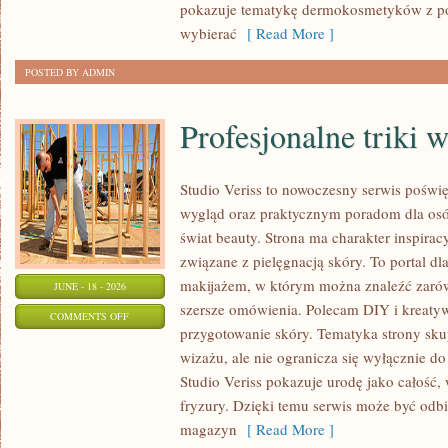
pokazuje tematykę dermokosmetyków z po
wybierać
[ Read More ]
POSTED BY ADMIN
Profesjonalne triki 
Studio Veriss to nowoczesny serwis pośw
wygląd oraz praktycznym poradom dla osób
świat beauty. Strona ma charakter inspirac
związane z pielęgnacją skóry. To portal d
makijażem, w którym można znaleźć zarówn
JUNE - 18 - 2026
szersze omówienia. Polecam DIY i kreatywn
ON
COMMENTS OFF
przygotowanie skóry. Tematyka strony sku
PROFESJONALNE
wizażu, ale nie ogranicza się wyłącznie 
TRIKI
Studio Veriss pokazuje urodę jako całość,
WIZAŻYSTÓW
fryzury. Dzięki temu serwis może być odbi
magazyn
[ Read More ]