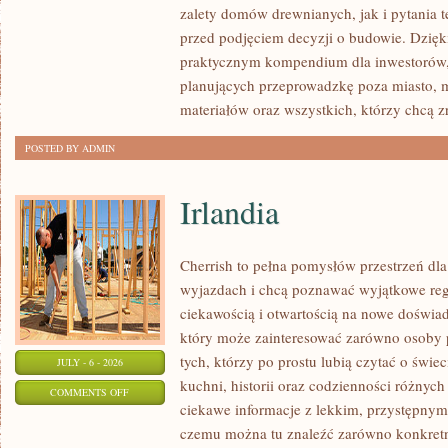
zalety domów drewnianych, jak i pytania t
I
przed podjęciem decyzji o budowie. Dzię
FORMALNOŚCI
praktycznym kompendium dla inwestorów, w
planujących przeprowadzkę poza miasto, 
materiałów oraz wszystkich, którzy chcą 
POSTED BY ADMIN
Irlandia
Cherrish to pełna pomysłów przestrzeń dla
wyjazdach i chcą poznawać wyjątkowe reg
ciekawością i otwartością na nowe doświad
który może zainteresować zarówno osoby p
tych, którzy po prostu lubią czytać o świec
JULY - 6 - 2026
kuchni, historii oraz codzienności różnych
ON
COMMENTS OFF
ciekawe informacje z lekkim, przystępny
IRLANDIA
czemu można tu znaleźć zarówno konkretn