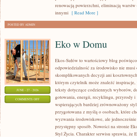
renowacją powierzchni, eliminacją warst
innymi
[ Read More ]
POSTED BY ADMIN
Eko w Domu
Ekos-Sułów to wartościowy blog poświęcon
odpowiedzialność za środowisko nie musi
skomplikowanych decyzji ani kosztownych
którym czytelnik może znaleźć inspiracje,
teksty dotyczące codziennych wyborów, d
JUNE - 27 - 2026
gotowania, energii, recyklingu, przyrody
ON
COMMENTS OFF
wspierających bardziej zrównoważony styl 
EKO
przygotowana z myślą o osobach, które c
W
wyzwania środowiskowe, ale jednocześnie 
DOMU
przystępny sposób. Nowości na stronie Ek
Styl Życia. Charakter serwisu sprawia, że