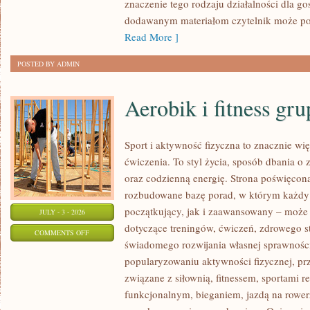
znaczenie tego rodzaju działalności dla go
dodawanym materiałom czytelnik może po
Read More ]
POSTED BY ADMIN
Aerobik i fitness gr
Sport i aktywność fizyczna to znacznie wię
ćwiczenia. To styl życia, sposób dbania o
oraz codzienną energię. Strona poświęcona
rozbudowane bazę porad, w którym każdy
początkujący, jak i zaawansowany – może 
JULY - 3 - 2026
dotyczące treningów, ćwiczeń, zdrowego st
ON
COMMENTS OFF
świadomego rozwijania własnej sprawności
AEROBIK
popularyzowaniu aktywności fizycznej, pr
I
związane z siłownią, fitnessem, sportami r
FITNESS
funkcjonalnym, bieganiem, jazdą na rowerz
GRUPOWY