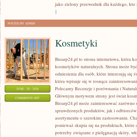
jako zielony przewodnik dla każdego, kto z
]
POSTED BY ADMIN
Kosmetyki
Bioarp24.pl to strona internetowa, która k
kosmetyków naturalnych. Strona może być
odniesienia dla osób, które interesują się 
która wpisuje się w rosnące zainteresowani
Polecamy Recenzje i porównania i Naturaln
JUNE - 20 - 2026
Głównym motywem strony jest świat kosm
ON
COMMENTS OFF
Bioarp24.pl może zainteresować zarówno
KOSMETYKI
sprawdzonych produktów, jak i odbiorców
asortymentu o szerokim zastosowaniu. Char
ponieważ skupia się na produktach, które
potrzeby związane z pielęgnacją skóry, wło