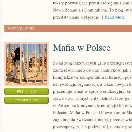
teksty pozwalające przenieść się myślami 
Nowa Zelandia i Dominikana. To blog, w k
przedstawiane wyłącznie
[ Read More ]
POSTED BY ADMIN
Mafia w Polsce
Świat zorganizowanych grup przestępczych
zainteresowanie zarówno analityków, jak i
kompleksowe kompendium informacji poś
ich ewolucji, organizacji, a także nowym 
prezentuje temat w sposób edukacyjny, kon
JULY - 4 - 2026
zjawisk związanych z działalnością zorga
ON
COMMENTS OFF
w Polsce, na kontynencie europejskim ora
MAFIA
Polecam Mafia w Polsce i Prawo kontra Maf
W
zagadnienia związane z mafią, przedstawia
POLSCE
przestępczych, ich podział ról, metody po