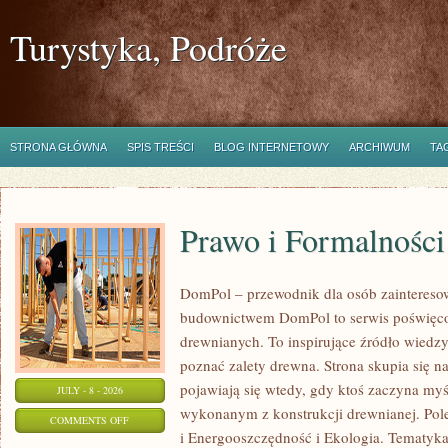
Turystyka, Podróże
STRONA GŁÓWNA
SPIS TREŚCI
BLOG INTERNETOWY
ARCHIWUM
TA
Prawo i Formalności
DomPol – przewodnik dla osób zainteres
budownictwem DomPol to serwis poświęco
drewnianych. To inspirujące źródło wiedzy 
poznać zalety drewna. Strona skupia się na
pojawiają się wtedy, gdy ktoś zaczyna m
JULY - 8 - 2026
wykonanym z konstrukcji drewnianej. Po
ON
COMMENTS OFF
i Energooszczędność i Ekologia. Tematyk
PRAWO