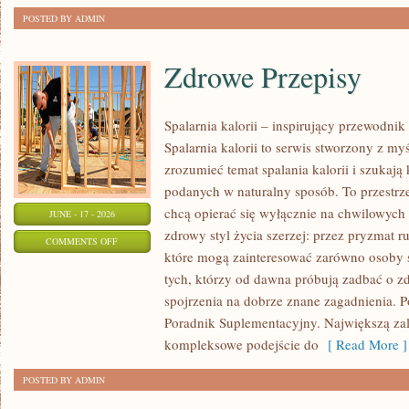
POSTED BY ADMIN
Zdrowe Przepisy
Spalarnia kalorii – inspirujący przewodni
Spalarnia kalorii to serwis stworzony z myś
zrozumieć temat spalania kalorii i szukają
podanych w naturalny sposób. To przestrze
chcą opierać się wyłącznie na chwilowych 
JUNE - 17 - 2026
zdrowy styl życia szerzej: przez pryzmat r
ON
COMMENTS OFF
które mogą zainteresować zarówno osoby st
ZDROWE
tych, którzy od dawna próbują zadbać o zd
PRZEPISY
spojrzenia na dobrze znane zagadnienia. P
Poradnik Suplementacyjny. Największą zale
kompleksowe podejście do
[ Read More ]
POSTED BY ADMIN