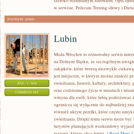
szeroko rozumianym zdrowiem. Opis opier
w serwisie. Polecam Trening siłowy i Dieta
POSTED BY ADMIN
Lubin
Moda Wrocław to różnorodny serwis inte
na Dolnym Śląsku, ze szczególnym uwzgl
zakątków, które tworzą niezwykle ciekawą 
jest miejscem, w którym można znaleźć pr
zwiedzania, historii, kultury, architektury,
JULY - 2 - 2026
oraz codziennego życia w miastach i mias
ON
COMMENTS OFF
witryna dla osób, które lubią podróżowa
LUBIN
ogranicza się wyłącznie do najbardziej zna
również ukryte perełki, które często umyk
zwiedzania. Dzięki temu serwis może być
turystów planujących weekendowy wyjazd,
regionu, którzy chcą lepiej
[ Read More ]