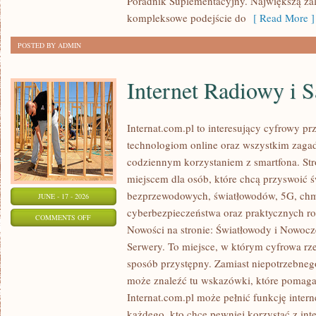
Poradnik Suplementacyjny. Największą zale
kompleksowe podejście do
[ Read More ]
POSTED BY ADMIN
Internet Radiowy i S
Internat.com.pl to interesujący cyfrowy 
technologiom online oraz wszystkim zagadn
codziennym korzystaniem z smartfona. St
miejscem dla osób, które chcą przyswoić św
bezprzewodowych, światłowodów, 5G, chm
JUNE - 17 - 2026
cyberbezpieczeństwa oraz praktycznych r
ON
COMMENTS OFF
Nowości na stronie: Światłowody i Nowocz
INTERNET
Serwery. To miejsce, w którym cyfrowa rz
RADIOWY
sposób przystępny. Zamiast niepotrzebneg
I
może znaleźć tu wskazówki, które pomaga
SATELITARNY
Internat.com.pl może pełnić funkcję inte
każdego, kto chce pewniej korzystać z int