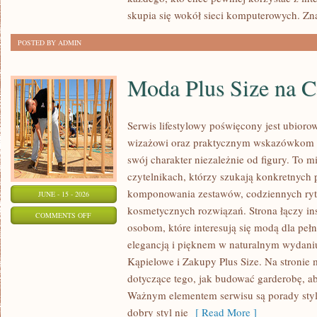
skupia się wokół sieci komputerowych. Zn
POSTED BY ADMIN
Moda Plus Size na 
Serwis lifestylowy poświęcony jest ubioro
wizażowi oraz praktycznym wskazówkom dl
swój charakter niezależnie od figury. To m
czytelnikach, którzy szukają konkretnych
komponowania zestawów, codziennych ryt
JUNE - 15 - 2026
kosmetycznych rozwiązań. Strona łączy ins
ON
COMMENTS OFF
osobom, które interesują się modą dla peł
MODA
elegancją i pięknem w naturalnym wydaniu
PLUS
Kąpielowe i Zakupy Plus Size. Na stronie 
SIZE
dotyczące tego, jak budować garderobę, ab
NA
Ważnym elementem serwisu są porady styli
CO
dobry styl nie
[ Read More ]