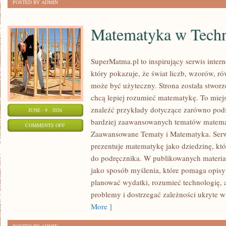
POSTED BY ADMIN
Matematyka w Techn
SuperMatma.pl to inspirujący serwis inte
który pokazuje, że świat liczb, wzorów, r
może być użyteczny. Strona została stworz
chcą lepiej rozumieć matematykę. To mie
znaleźć przykłady dotyczące zarówno pod
JUNE - 9 - 2026
bardziej zaawansowanych tematów matema
ON
COMMENTS OFF
Zaawansowane Tematy i Matematyka. Serwi
MATEMATYKA
prezentuje matematykę jako dziedzinę, któ
W
do podręcznika. W publikowanych materia
TECHNOLOGII
jako sposób myślenia, które pomaga opisy
I
planować wydatki, rozumieć technologię,
NAUCE
problemy i dostrzegać zależności ukryte w
More ]