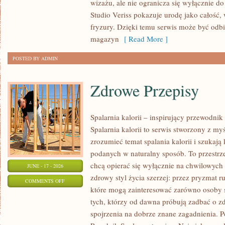
wizażu, ale nie ogranicza się wyłącznie 
TRIKI
Studio Veriss pokazuje urodę jako całość,
WIZAŻYSTÓW
fryzury. Dzięki temu serwis może być odbi
magazyn
[ Read More ]
POSTED BY ADMIN
Zdrowe Przepisy
Spalarnia kalorii – inspirujący przewodni
Spalarnia kalorii to serwis stworzony z myś
zrozumieć temat spalania kalorii i szukają
podanych w naturalny sposób. To przestrze
chcą opierać się wyłącznie na chwilowych 
JUNE - 17 - 2026
zdrowy styl życia szerzej: przez pryzmat r
ON
COMMENTS OFF
które mogą zainteresować zarówno osoby st
ZDROWE
tych, którzy od dawna próbują zadbać o zd
PRZEPISY
spojrzenia na dobrze znane zagadnienia. P