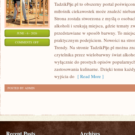
TadzikPije.pl to obszerny portal poświęco
miłośnik ciekawostek może znaleźć niebana
Strona została stworzona z myślą o osobac
alkoholi i szukają miejsca, gdzie tematy 
przedstawiane w sposób barwny. To miejsce
JUNE - 6 - 2026
praktycznym podejściem. Nowości na stron
ON
COMMENTS OFF
Trendy. Na stronie TadzikPije.pl można zn
ALKOHOLE
czytelnika przez wielobarwny świat alkohol
PREMIUM
wyłącznie do prostych opisów popularnych
zastosowania kulinarne. Dzięki temu każd
wyjścia do
[ Read More ]
POSTED BY ADMIN
Recent Posts
Archives