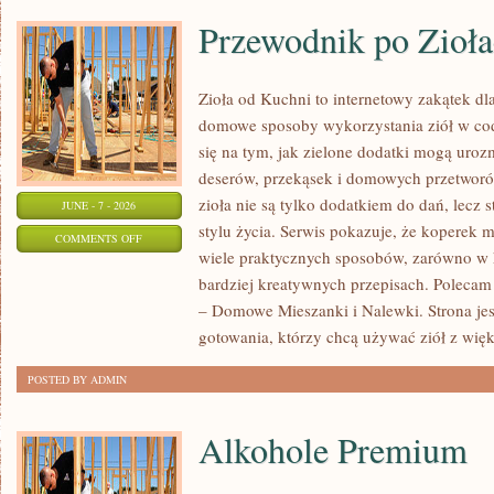
Przewodnik po Zioł
Zioła od Kuchni to internetowy zakątek dla
domowe sposoby wykorzystania ziół w cod
się na tym, jak zielone dodatki mogą uroz
deserów, przekąsek i domowych przetworów
zioła nie są tylko dodatkiem do dań, lecz 
JUNE - 7 - 2026
stylu życia. Serwis pokazuje, że koperek
ON
COMMENTS OFF
wiele praktycznych sposobów, zarówno w k
PRZEWODNIK
bardziej kreatywnych przepisach. Polecam
PO
– Domowe Mieszanki i Nalewki. Strona je
ZIOŁACH
gotowania, którzy chcą używać ziół z wię
POSTED BY ADMIN
Alkohole Premium