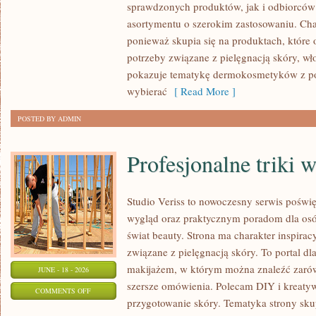
sprawdzonych produktów, jak i odbiorców
asortymentu o szerokim zastosowaniu. Char
ponieważ skupia się na produktach, które
potrzeby związane z pielęgnacją skóry, wło
pokazuje tematykę dermokosmetyków z po
wybierać
[ Read More ]
POSTED BY ADMIN
Profesjonalne triki 
Studio Veriss to nowoczesny serwis pośw
wygląd oraz praktycznym poradom dla osób
świat beauty. Strona ma charakter inspirac
związane z pielęgnacją skóry. To portal d
makijażem, w którym można znaleźć zarówn
JUNE - 18 - 2026
szersze omówienia. Polecam DIY i kreatywn
ON
COMMENTS OFF
przygotowanie skóry. Tematyka strony sku
PROFESJONALNE