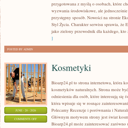
przygotowana z myślą o osobach, które c
W
wyzwania środowiskowe, ale jednocześnie 
DOMU
przystępny sposób. Nowości na stronie Ek
Styl Życia. Charakter serwisu sprawia, że
jako zielony przewodnik dla każdego, kto z
]
POSTED BY ADMIN
Kosmetyki
Bioarp24.pl to strona internetowa, która k
kosmetyków naturalnych. Strona może być
odniesienia dla osób, które interesują się 
która wpisuje się w rosnące zainteresowani
Polecamy Recenzje i porównania i Naturaln
JUNE - 20 - 2026
Głównym motywem strony jest świat kosm
ON
COMMENTS OFF
Bioarp24.pl może zainteresować zarówno
KOSMETYKI