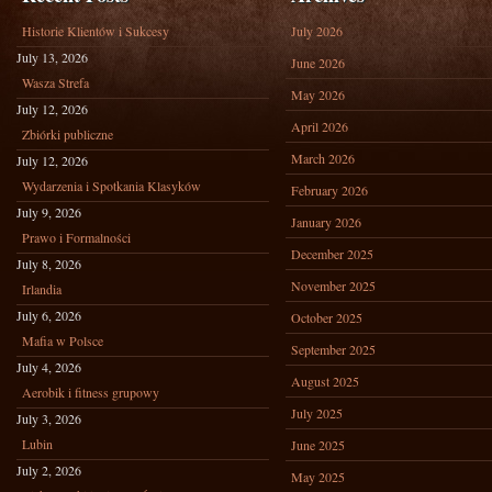
Historie Klientów i Sukcesy
July 2026
July 13, 2026
June 2026
Wasza Strefa
May 2026
July 12, 2026
April 2026
Zbiórki publiczne
March 2026
July 12, 2026
Wydarzenia i Spotkania Klasyków
February 2026
July 9, 2026
January 2026
Prawo i Formalności
December 2025
July 8, 2026
November 2025
Irlandia
July 6, 2026
October 2025
Mafia w Polsce
September 2025
July 4, 2026
August 2025
Aerobik i fitness grupowy
July 2025
July 3, 2026
Lubin
June 2025
July 2, 2026
May 2025