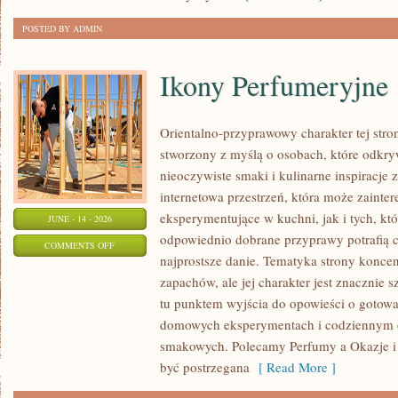
DZIEŃ
POSTED BY ADMIN
Ikony Perfumeryjne
Orientalno-przyprawowy charakter tej stron
stworzony z myślą o osobach, które odkry
nieoczywiste smaki i kulinarne inspiracje 
internetowa przestrzeń, która może zaint
eksperymentujące w kuchni, jak i tych, kt
JUNE - 14 - 2026
odpowiednio dobrane przyprawy potrafią 
ON
COMMENTS OFF
najprostsze danie. Tematyka strony koncen
IKONY
zapachów, ale jej charakter jest znacznie 
PERFUMERYJNE
tu punktem wyjścia do opowieści o gotowani
domowych eksperymentach i codziennym 
smakowych. Polecamy Perfumy a Okazje i
być postrzegana
[ Read More ]