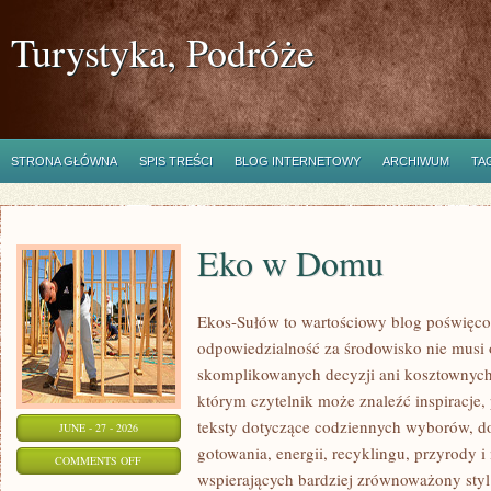
Turystyka, Podróże
STRONA GŁÓWNA
SPIS TREŚCI
BLOG INTERNETOWY
ARCHIWUM
TA
Eko w Domu
Ekos-Sułów to wartościowy blog poświęcon
odpowiedzialność za środowisko nie musi
skomplikowanych decyzji ani kosztownych
którym czytelnik może znaleźć inspiracje,
teksty dotyczące codziennych wyborów, d
JUNE - 27 - 2026
gotowania, energii, recyklingu, przyrody
ON
COMMENTS OFF
wspierających bardziej zrównoważony styl 
EKO