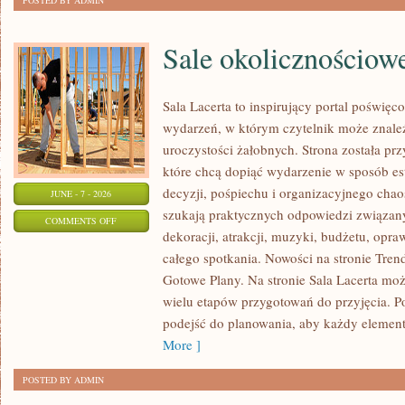
POSTED BY ADMIN
Sale okolicznościow
Sala Lacerta to inspirujący portal poświę
wydarzeń, w którym czytelnik może znale
uroczystości żałobnych. Strona została pr
które chcą dopiąć wydarzenie w sposób e
decyzji, pośpiechu i organizacyjnego chaos
JUNE - 7 - 2026
szukają praktycznych odpowiedzi związan
ON
COMMENTS OFF
dekoracji, atrakcji, muzyki, budżetu, opr
SALE
całego spotkania. Nowości na stronie Trendy
OKOLICZNOŚCIOWE
Gotowe Plany. Na stronie Sala Lacerta moż
wielu etapów przygotowań do przyjęcia. P
podejść do planowania, aby każdy element 
More ]
POSTED BY ADMIN