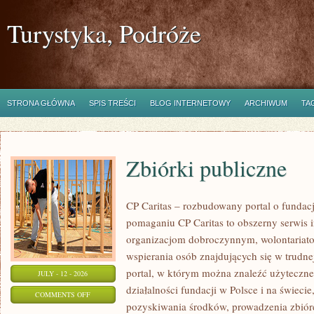
Turystyka, Podróże
STRONA GŁÓWNA
SPIS TREŚCI
BLOG INTERNETOWY
ARCHIWUM
TA
Zbiórki publiczne
CP Caritas – rozbudowany portal o fundac
pomaganiu CP Caritas to obszerny serwis 
organizacjom dobroczynnym, wolontariat
wspierania osób znajdujących się w trudnej 
portal, w którym można znaleźć użyteczne
JULY - 12 - 2026
działalności fundacji w Polsce i na świec
ON
COMMENTS OFF
pozyskiwania środków, prowadzenia zbiór
ZBIÓRKI