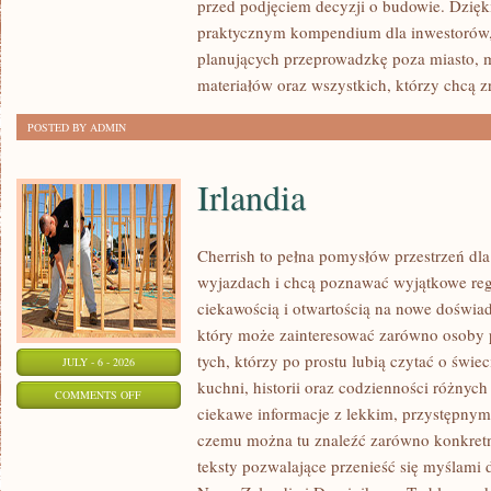
przed podjęciem decyzji o budowie. Dzię
FORMALNOŚCI
praktycznym kompendium dla inwestorów, w
planujących przeprowadzkę poza miasto, 
materiałów oraz wszystkich, którzy chcą 
POSTED BY ADMIN
Irlandia
Cherrish to pełna pomysłów przestrzeń dla
wyjazdach i chcą poznawać wyjątkowe reg
ciekawością i otwartością na nowe doświad
który może zainteresować zarówno osoby p
tych, którzy po prostu lubią czytać o świec
JULY - 6 - 2026
kuchni, historii oraz codzienności różnych
ON
COMMENTS OFF
ciekawe informacje z lekkim, przystępny
IRLANDIA
czemu można tu znaleźć zarówno konkretn
teksty pozwalające przenieść się myślami 