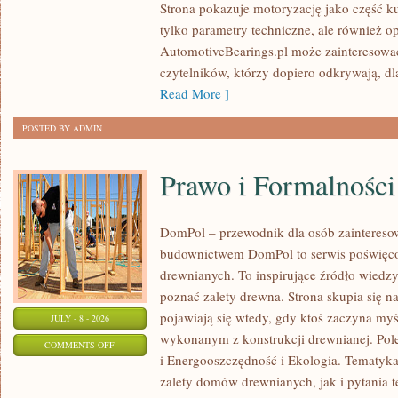
Strona pokazuje motoryzację jako część kul
I
tylko parametry techniczne, ale również o
SPOTKANIA
AutomotiveBearings.pl może zainteresować
KLASYKÓW
czytelników, którzy dopiero odkrywają, d
Read More ]
POSTED BY ADMIN
Prawo i Formalności
DomPol – przewodnik dla osób zainteres
budownictwem DomPol to serwis poświęco
drewnianych. To inspirujące źródło wiedzy 
poznać zalety drewna. Strona skupia się na
pojawiają się wtedy, gdy ktoś zaczyna m
JULY - 8 - 2026
wykonanym z konstrukcji drewnianej. Po
ON
COMMENTS OFF
i Energooszczędność i Ekologia. Tematyk
PRAWO
zalety domów drewnianych, jak i pytania t
I