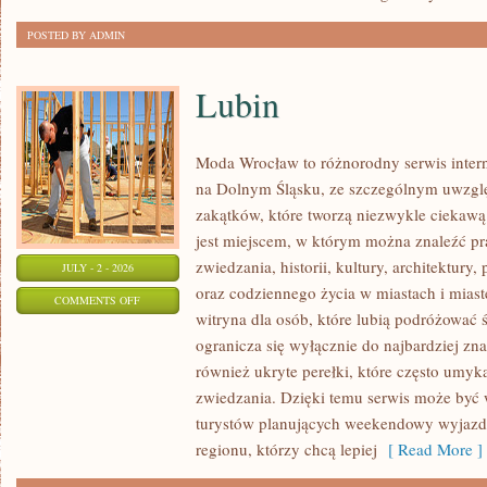
POSTED BY ADMIN
Lubin
Moda Wrocław to różnorodny serwis inte
na Dolnym Śląsku, ze szczególnym uwzgl
zakątków, które tworzą niezwykle ciekawą 
jest miejscem, w którym można znaleźć pr
zwiedzania, historii, kultury, architektury,
JULY - 2 - 2026
oraz codziennego życia w miastach i mias
ON
COMMENTS OFF
witryna dla osób, które lubią podróżowa
LUBIN
ogranicza się wyłącznie do najbardziej zna
również ukryte perełki, które często umyk
zwiedzania. Dzięki temu serwis może być
turystów planujących weekendowy wyjazd,
regionu, którzy chcą lepiej
[ Read More ]