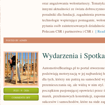
oraz angażowania wolontariuszy. Tematyk
PUBLICZNE
innymi aktualności ze świata dobroczynnoś
poradniki dla fundacji, zagadnienia prawn
technologie wspierające pomaganie, wolon
pytania osób zainteresowanych działalnośc
Polecam CSR i partnerstwa i CSR i
[ Read
POSTED BY ADMIN
Wydarzenia i Spotk
AutomotiveBearings.pl to portal stworzone
podziwiają motoryzacją w jej najbardziej 
dla tych, którzy nie patrzą na samochód w
przemieszczania się, ale widzą w nim styl.
początkiem pasjonującej opowieści przez 
JULY - 9 - 2026
marek, przełomowych konstrukcji, zapom
ON
COMMENTS OFF
sukcesów i samochodów, które na stałe zap
WYDARZENIA