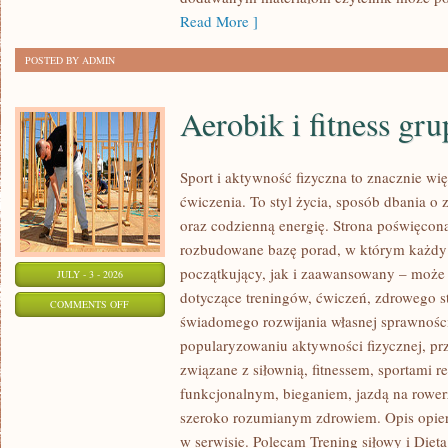
Read More ]
POSTED BY ADMIN
Aerobik i fitness gr
Sport i aktywność fizyczna to znacznie wię
ćwiczenia. To styl życia, sposób dbania o
oraz codzienną energię. Strona poświęcona
rozbudowane bazę porad, w którym każdy
początkujący, jak i zaawansowany – może 
JULY - 3 - 2026
dotyczące treningów, ćwiczeń, zdrowego st
ON
COMMENTS OFF
świadomego rozwijania własnej sprawności
AEROBIK
popularyzowaniu aktywności fizycznej, pr
I
związane z siłownią, fitnessem, sportami r
FITNESS
funkcjonalnym, bieganiem, jazdą na rowerz
GRUPOWY
szeroko rozumianym zdrowiem. Opis opier
w serwisie. Polecam Trening siłowy i Dieta