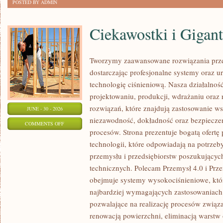
POSTED BY ADMIN
Ciekawostki i Gigan
Tworzymy zaawansowane rozwiązania prze
dostarczając profesjonalne systemy oraz 
technologię ciśnieniową. Nasza działalność
projektowaniu, produkcji, wdrażaniu ora
rozwiązań, które znajdują zastosowanie wsz
JUNE - 30 - 2026
niezawodność, dokładność oraz bezpiec
ON
COMMENTS OFF
procesów. Strona prezentuje bogatą ofertę
CIEKAWOSTKI
technologii, które odpowiadają na potrzeb
I
przemysłu i przedsiębiorstw poszukujący
GIGANTY
technicznych. Polecam Przemysł 4.0 i Prze
ŚWIATA
obejmuje systemy wysokociśnieniowe, któ
najbardziej wymagających zastosowaniac
pozwalające na realizację procesów związ
renowacją powierzchni, eliminacją warst