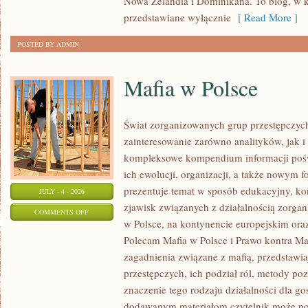
Nowa Zelandia i Dominikana. To blog, w k
przedstawiane wyłącznie
[ Read More ]
POSTED BY ADMIN
Mafia w Polsce
Świat zorganizowanych grup przestępczych
zainteresowanie zarówno analityków, jak i
kompleksowe kompendium informacji poś
ich ewolucji, organizacji, a także nowym 
prezentuje temat w sposób edukacyjny, kon
JULY - 4 - 2026
zjawisk związanych z działalnością zorga
ON
COMMENTS OFF
w Polsce, na kontynencie europejskim ora
MAFIA
Polecam Mafia w Polsce i Prawo kontra Maf
W
zagadnienia związane z mafią, przedstawia
POLSCE
przestępczych, ich podział ról, metody po
znaczenie tego rodzaju działalności dla go
dodawanym materiałom czytelnik może po