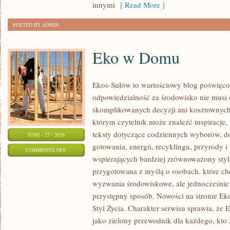
innymi
[ Read More ]
POSTED BY ADMIN
Eko w Domu
Ekos-Sułów to wartościowy blog poświęcon
odpowiedzialność za środowisko nie musi
skomplikowanych decyzji ani kosztownych
którym czytelnik może znaleźć inspiracje,
teksty dotyczące codziennych wyborów, d
JUNE - 27 - 2026
gotowania, energii, recyklingu, przyrody
ON
COMMENTS OFF
wspierających bardziej zrównoważony styl 
EKO
przygotowana z myślą o osobach, które c
W
wyzwania środowiskowe, ale jednocześnie 
DOMU
przystępny sposób. Nowości na stronie Ek
Styl Życia. Charakter serwisu sprawia, że
jako zielony przewodnik dla każdego, kto z