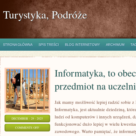
Turystyka, Podróże
STRONA GŁÓWNA
SPIS TREŚCI
BLOG INTERNETOWY
ARCHIWUM
TA
Informatyka, to obe
przedmiot na uczeln
Jak mamy możliwość lepiej radzić sobie z 
Informatyka, jest aktualnie dziedziną, któ
ludzi od komputerów i innych urządzeń, d
DECEMBER - 29 - 2025
funkcjonować dużo lepiej w wielu kwestia
ON
COMMENTS OFF
zawodowego. Warto pamiętać, że informatyk
INFORMATYKA,