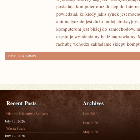
CZY
posiadają komputer oraz dostęp do Interne
OTWORZENIE
powiedział, że kiedy jakiś rynek jest mo
SKLEPU
automatycznie jest dużo mniej atrakcyjn
KOMPUTEROWEGO
komputerom jest bliżej do samochodów, n
TO
często je wymieniamy bądź naprawiamy. M
DOBRY
rachubę wchodzi zakładanie sklepu kompu
POMYSŁ?
POSTED BY ADMIN
Recent Posts
Archives
Historie Klientów i Sukcesy
July 2026
July 13, 2026
June 2026
Wasza Strefa
May 2026
July 12, 2026