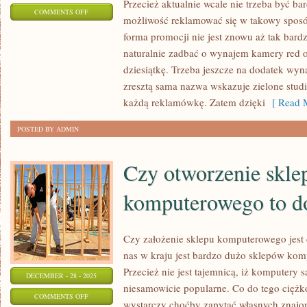
Przecież aktualnie wcale nie trzeba być ba
ON
COMMENTS OFF
możliwość reklamować się w takowy sposób
JAK
forma promocji nie jest znowu aż tak bard
REKLAMOWAĆ
naturalnie zadbać o wynajem kamery red o
WŁASNE
dziesiątkę. Trzeba jeszcze na dodatek wyna
USŁUGI
zresztą sama nazwa wskazuje zielone stud
NA
każdą reklamówkę. Zatem dzięki
[ Read M
YOUTUBE?
POSTED BY ADMIN
Czy otworzenie skle
komputerowego to d
Czy założenie sklepu komputerowego jes
nas w kraju jest bardzo dużo sklepów kom
Przecież nie jest tajemnicą, iż komputery 
DECEMBER - 28 - 2025
niesamowicie popularne. Co do tego ciężk
ON
COMMENTS OFF
wystarczy choćby zapytać własnych znajom