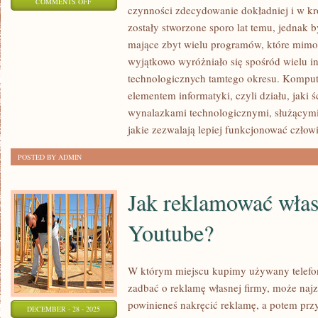
ON
COMMENTS OFF
czynności zdecydowanie dokładniej i w k
JAK
zostały stworzone sporo lat temu, jednak by
MOŻEMY
mające zbyt wielu programów, które mimo
ZNACZNIE
wyjątkowo wyróżniało się spośród wielu 
POWIĘKSZYĆ
technologicznych tamtego okresu. Kompute
SWÓJ
elementem informatyki, czyli działu, jaki ś
ZYSK?
wynalazkami technologicznymi, służącymi 
jakie zezwalają lepiej funkcjonować człow
POSTED BY ADMIN
Jak reklamować włas
Youtube?
W którym miejscu kupimy używany telefo
zadbać o reklamę własnej firmy, może naj
powinieneś nakręcić reklamę, a potem prz
DECEMBER - 28 - 2025