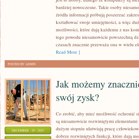
CO
bardziej nowoczesne. Takie osoby niesamo
ZROBIĆ,
źródła informacji próbują poszerzać zakre
ABY
kształtować swoje umiejętności, a więc du
MÓC
możliwości, które dają każdemu z nas komp
UNIKNĄĆ
tego powodu niesamowicie powszechną dzi
PROBLEMÓW
czasach znacznie przeważa ona w wielu el
Z
Read More ]
KOMPUTEREM?
POSTED BY ADMIN
Jak możemy znaczni
swój zysk?
Co zrobić, aby mieć możliwość ochronić s
są niesamowicie rozwiniętymi elementami 
dużym stopniu ułatwiają pracę człowiekow
DECEMBER - 29 - 2025
dobrze rozwiniętych funkcji, które dają 