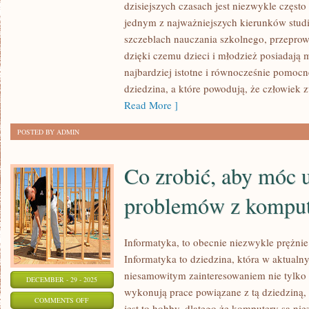
dzisiejszych czasach jest niezwykle często
TO
jednym z najważniejszych kierunków stud
OBECNIE
szczeblach nauczania szkolnego, przeprowa
WIODĄCY
dzięki czemu dzieci i młodzież posiadają
PRZEDMIOT
najbardziej istotne i równocześnie pomocn
NA
dziedzina, a które powodują, że człowiek 
UCZELNIACH
Read More ]
POSTED BY ADMIN
Co zrobić, aby móc 
problemów z kompu
Informatyka, to obecnie niezwykle prężnie 
Informatyka to dziedzina, która w aktualny
niesamowitym zainteresowaniem nie tylko
DECEMBER - 29 - 2025
wykonują prace powiązane z tą dziedziną, 
ON
COMMENTS OFF
jest to hobby, dlatego że komputery są ni