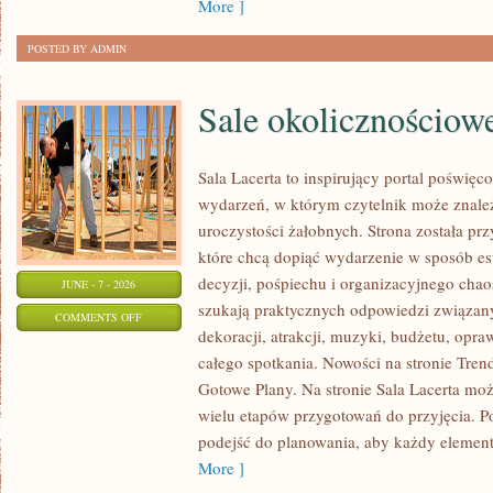
More ]
POSTED BY ADMIN
Sale okolicznościow
Sala Lacerta to inspirujący portal poświę
wydarzeń, w którym czytelnik może znale
uroczystości żałobnych. Strona została pr
które chcą dopiąć wydarzenie w sposób e
decyzji, pośpiechu i organizacyjnego chaos
JUNE - 7 - 2026
szukają praktycznych odpowiedzi związan
ON
COMMENTS OFF
dekoracji, atrakcji, muzyki, budżetu, opr
SALE
całego spotkania. Nowości na stronie Trendy
OKOLICZNOŚCIOWE
Gotowe Plany. Na stronie Sala Lacerta moż
wielu etapów przygotowań do przyjęcia. P
podejść do planowania, aby każdy element 
More ]