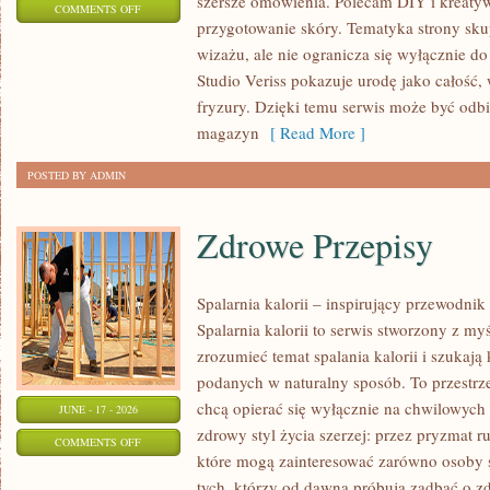
szersze omówienia. Polecam DIY i kreatywn
ON
COMMENTS OFF
przygotowanie skóry. Tematyka strony sku
PROFESJONALNE
wizażu, ale nie ogranicza się wyłącznie 
TRIKI
Studio Veriss pokazuje urodę jako całość,
WIZAŻYSTÓW
fryzury. Dzięki temu serwis może być odbi
magazyn
[ Read More ]
POSTED BY ADMIN
Zdrowe Przepisy
Spalarnia kalorii – inspirujący przewodni
Spalarnia kalorii to serwis stworzony z myś
zrozumieć temat spalania kalorii i szukają
podanych w naturalny sposób. To przestrze
chcą opierać się wyłącznie na chwilowych 
JUNE - 17 - 2026
zdrowy styl życia szerzej: przez pryzmat r
ON
COMMENTS OFF
które mogą zainteresować zarówno osoby st
ZDROWE
tych, którzy od dawna próbują zadbać o zd