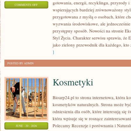
gotowania, energii, recyklingu, przyrody
ON
COMMENTS OFF
wspierających bardziej zrównoważony styl 
EKO
przygotowana z myślą o osobach, które c
W
wyzwania środowiskowe, ale jednocześnie 
DOMU
przystępny sposób. Nowości na stronie Ek
Styl Życia. Charakter serwisu sprawia, że
jako zielony przewodnik dla każdego, kto z
]
POSTED BY ADMIN
Kosmetyki
Bioarp24.pl to strona internetowa, która k
kosmetyków naturalnych. Strona może być
odniesienia dla osób, które interesują się 
która wpisuje się w rosnące zainteresowani
Polecamy Recenzje i porównania i Naturaln
JUNE - 20 - 2026