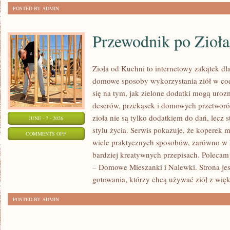
POSTED BY ADMIN
Przewodnik po Zioł
Zioła od Kuchni to internetowy zakątek dla
domowe sposoby wykorzystania ziół w cod
się na tym, jak zielone dodatki mogą uroz
deserów, przekąsek i domowych przetworów
zioła nie są tylko dodatkiem do dań, lecz 
JUNE - 7 - 2026
stylu życia. Serwis pokazuje, że koperek
ON
COMMENTS OFF
wiele praktycznych sposobów, zarówno w k
PRZEWODNIK
bardziej kreatywnych przepisach. Polecam
PO
– Domowe Mieszanki i Nalewki. Strona je
ZIOŁACH
gotowania, którzy chcą używać ziół z wię
POSTED BY ADMIN