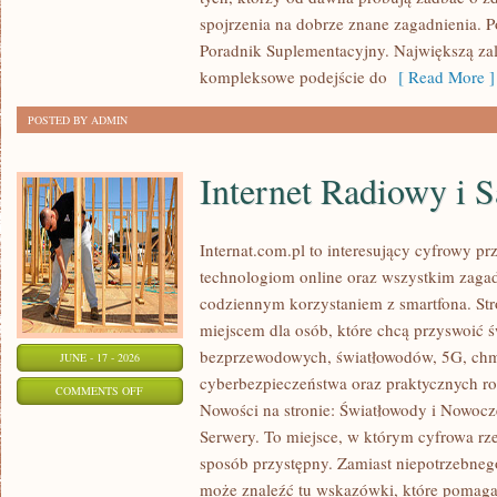
PRZEPISY
spojrzenia na dobrze znane zagadnienia. P
Poradnik Suplementacyjny. Największą zale
kompleksowe podejście do
[ Read More ]
POSTED BY ADMIN
Internet Radiowy i S
Internat.com.pl to interesujący cyfrowy 
technologiom online oraz wszystkim zagadn
codziennym korzystaniem z smartfona. St
miejscem dla osób, które chcą przyswoić św
bezprzewodowych, światłowodów, 5G, chm
JUNE - 17 - 2026
cyberbezpieczeństwa oraz praktycznych r
ON
COMMENTS OFF
Nowości na stronie: Światłowody i Nowocz
INTERNET
Serwery. To miejsce, w którym cyfrowa rz
RADIOWY
sposób przystępny. Zamiast niepotrzebneg
I
może znaleźć tu wskazówki, które pomaga