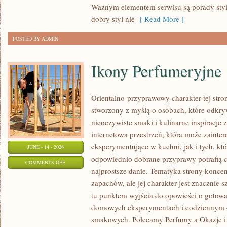
Ważnym elementem serwisu są porady styli
CO
dobry styl nie
[ Read More ]
DZIEŃ
POSTED BY ADMIN
Ikony Perfumeryjne
Orientalno-przyprawowy charakter tej stron
stworzony z myślą o osobach, które odkry
nieoczywiste smaki i kulinarne inspiracje 
internetowa przestrzeń, która może zaint
eksperymentujące w kuchni, jak i tych, kt
JUNE - 14 - 2026
odpowiednio dobrane przyprawy potrafią 
ON
COMMENTS OFF
najprostsze danie. Tematyka strony koncen
IKONY
zapachów, ale jej charakter jest znacznie 
PERFUMERYJNE
tu punktem wyjścia do opowieści o gotowani
domowych eksperymentach i codziennym 
smakowych. Polecamy Perfumy a Okazje i