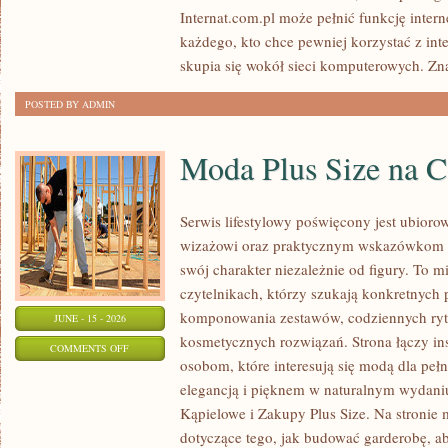
SATELITARNY
Internat.com.pl może pełnić funkcję inte
każdego, kto chce pewniej korzystać z int
skupia się wokół sieci komputerowych. Zn
POSTED BY ADMIN
Moda Plus Size na 
Serwis lifestylowy poświęcony jest ubioro
wizażowi oraz praktycznym wskazówkom dl
swój charakter niezależnie od figury. To m
czytelnikach, którzy szukają konkretnych
komponowania zestawów, codziennych ryt
JUNE - 15 - 2026
kosmetycznych rozwiązań. Strona łączy ins
ON
COMMENTS OFF
osobom, które interesują się modą dla peł
MODA
elegancją i pięknem w naturalnym wydaniu
PLUS
Kąpielowe i Zakupy Plus Size. Na stronie 
SIZE
dotyczące tego, jak budować garderobę, ab
NA