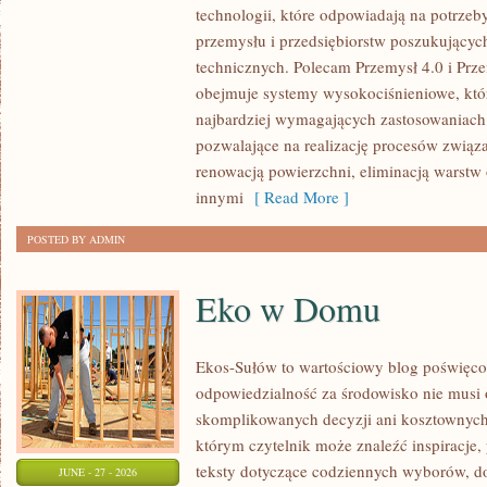
technologii, które odpowiadają na potrzeb
I
przemysłu i przedsiębiorstw poszukujący
GIGANTY
technicznych. Polecam Przemysł 4.0 i Prze
ŚWIATA
obejmuje systemy wysokociśnieniowe, któ
najbardziej wymagających zastosowaniac
pozwalające na realizację procesów związ
renowacją powierzchni, eliminacją warst
innymi
[ Read More ]
POSTED BY ADMIN
Eko w Domu
Ekos-Sułów to wartościowy blog poświęcon
odpowiedzialność za środowisko nie musi
skomplikowanych decyzji ani kosztownych
którym czytelnik może znaleźć inspiracje,
teksty dotyczące codziennych wyborów, d
JUNE - 27 - 2026