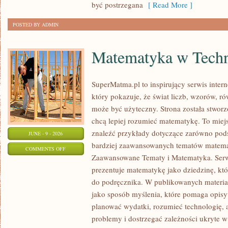
być postrzegana
[ Read More ]
POSTED BY ADMIN
Matematyka w Techn
SuperMatma.pl to inspirujący serwis inte
który pokazuje, że świat liczb, wzorów, r
może być użyteczny. Strona została stworz
chcą lepiej rozumieć matematykę. To mie
znaleźć przykłady dotyczące zarówno pod
JUNE - 9 - 2026
bardziej zaawansowanych tematów matema
ON
COMMENTS OFF
Zaawansowane Tematy i Matematyka. Serwi
MATEMATYKA
prezentuje matematykę jako dziedzinę, któ
W
do podręcznika. W publikowanych materia
TECHNOLOGII
jako sposób myślenia, które pomaga opisy
I
planować wydatki, rozumieć technologię,
NAUCE
problemy i dostrzegać zależności ukryte w