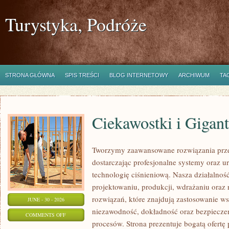
Turystyka, Podróże
STRONA GŁÓWNA
SPIS TREŚCI
BLOG INTERNETOWY
ARCHIWUM
TA
Ciekawostki i Gigan
Tworzymy zaawansowane rozwiązania prze
dostarczając profesjonalne systemy oraz 
technologię ciśnieniową. Nasza działalność
projektowaniu, produkcji, wdrażaniu ora
rozwiązań, które znajdują zastosowanie wsz
JUNE - 30 - 2026
niezawodność, dokładność oraz bezpiec
ON
COMMENTS OFF
procesów. Strona prezentuje bogatą ofertę
CIEKAWOSTKI