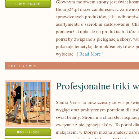
Głównym motywem strony jest świat kosm
ON
COMMENTS OFF
Bioarp24.pl może zainteresować zarówno
KOSMETYKI
sprawdzonych produktów, jak i odbiorców
asortymentu o szerokim zastosowaniu. Char
ponieważ skupia się na produktach, które
potrzeby związane z pielęgnacją skóry, wło
pokazuje tematykę dermokosmetyków z po
wybierać
[ Read More ]
POSTED BY ADMIN
Profesjonalne triki 
Studio Veriss to nowoczesny serwis pośw
wygląd oraz praktycznym poradom dla osób
świat beauty. Strona ma charakter inspirac
związane z pielęgnacją skóry. To portal d
makijażem, w którym można znaleźć zarówn
JUNE - 18 - 2026