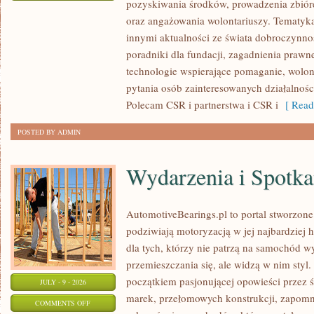
pozyskiwania środków, prowadzenia zbiór
ZBIÓRKI
oraz angażowania wolontariuszy. Tematyk
PUBLICZNE
innymi aktualności ze świata dobroczynnoś
poradniki dla fundacji, zagadnienia prawn
technologie wspierające pomaganie, wolon
pytania osób zainteresowanych działalnośc
Polecam CSR i partnerstwa i CSR i
[ Read
POSTED BY ADMIN
Wydarzenia i Spotk
AutomotiveBearings.pl to portal stworzone
podziwiają motoryzacją w jej najbardziej 
dla tych, którzy nie patrzą na samochód w
przemieszczania się, ale widzą w nim styl.
początkiem pasjonującej opowieści przez 
JULY - 9 - 2026
marek, przełomowych konstrukcji, zapom
ON
COMMENTS OFF