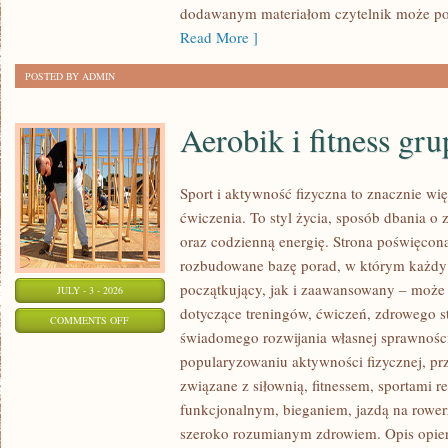
dodawanym materiałom czytelnik może po
Read More ]
POSTED BY ADMIN
Aerobik i fitness gr
Sport i aktywność fizyczna to znacznie wię
ćwiczenia. To styl życia, sposób dbania o
oraz codzienną energię. Strona poświęcona
rozbudowane bazę porad, w którym każdy
początkujący, jak i zaawansowany – może 
JULY - 3 - 2026
dotyczące treningów, ćwiczeń, zdrowego st
ON
COMMENTS OFF
świadomego rozwijania własnej sprawności
AEROBIK
popularyzowaniu aktywności fizycznej, pr
I
związane z siłownią, fitnessem, sportami r
FITNESS
funkcjonalnym, bieganiem, jazdą na rowerz
GRUPOWY
szeroko rozumianym zdrowiem. Opis opier