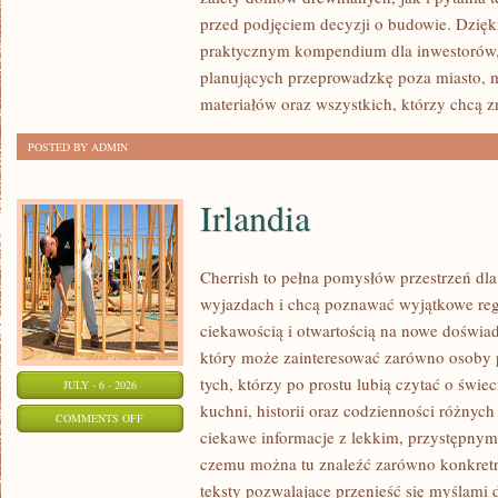
I
przed podjęciem decyzji o budowie. Dzię
FORMALNOŚCI
praktycznym kompendium dla inwestorów, w
planujących przeprowadzkę poza miasto, 
materiałów oraz wszystkich, którzy chcą 
POSTED BY ADMIN
Irlandia
Cherrish to pełna pomysłów przestrzeń dla
wyjazdach i chcą poznawać wyjątkowe reg
ciekawością i otwartością na nowe doświad
który może zainteresować zarówno osoby p
tych, którzy po prostu lubią czytać o świec
JULY - 6 - 2026
kuchni, historii oraz codzienności różnych
ON
COMMENTS OFF
ciekawe informacje z lekkim, przystępny
IRLANDIA
czemu można tu znaleźć zarówno konkretn
teksty pozwalające przenieść się myślami 