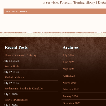
w serwisie. Polecam Trening siłowy i Dieta
POSTED BY ADMIN
Recent Posts
Archives
Historie Klientów i Sukcesy
July 2026
July 13, 2026
June 2026
Wasza Strefa
May 2026
July 12, 2026
April 2026
Zbiórki publiczne
March 2026
July 12, 2026
Wydarzenia i Spotkania Klasyków
February 2026
July 9, 2026
January 2026
Prawo i Formalności
December 2025
July 8, 2026