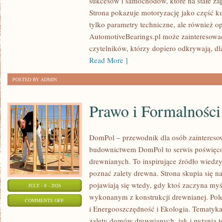
sukcesów i samochodów, które na stałe zap
WYDARZENIA
Strona pokazuje motoryzację jako część kul
I
tylko parametry techniczne, ale również o
SPOTKANIA
AutomotiveBearings.pl może zainteresować
KLASYKÓW
czytelników, którzy dopiero odkrywają, d
Read More ]
POSTED BY ADMIN
Prawo i Formalności
DomPol – przewodnik dla osób zainteres
budownictwem DomPol to serwis poświęco
drewnianych. To inspirujące źródło wiedzy 
poznać zalety drewna. Strona skupia się na
pojawiają się wtedy, gdy ktoś zaczyna m
JULY - 8 - 2026
wykonanym z konstrukcji drewnianej. Po
ON
COMMENTS OFF
i Energooszczędność i Ekologia. Tematyk
PRAWO
zalety domów drewnianych, jak i pytania t