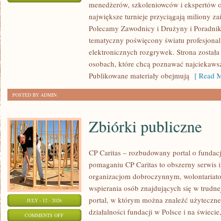
menedżerów, szkoleniowców i ekspertów o
WASZA
największe turnieje przyciągają miliony z
STREFA
Polecamy Zawodnicy i Drużyny i Poradniki i
tematyczny poświęcony światu profesjonal
elektronicznych rozgrywek. Strona został
osobach, które chcą poznawać najciekawsze
Publikowane materiały obejmują
[ Read M
POSTED BY ADMIN
Zbiórki publiczne
CP Caritas – rozbudowany portal o fundac
pomaganiu CP Caritas to obszerny serwis 
organizacjom dobroczynnym, wolontariat
wspierania osób znajdujących się w trudnej 
portal, w którym można znaleźć użyteczne
JULY - 12 - 2026
działalności fundacji w Polsce i na świec
ON
COMMENTS OFF