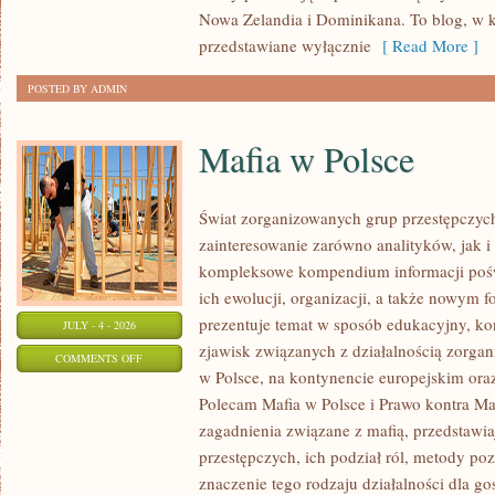
Nowa Zelandia i Dominikana. To blog, w k
przedstawiane wyłącznie
[ Read More ]
POSTED BY ADMIN
Mafia w Polsce
Świat zorganizowanych grup przestępczych
zainteresowanie zarówno analityków, jak i
kompleksowe kompendium informacji poś
ich ewolucji, organizacji, a także nowym 
prezentuje temat w sposób edukacyjny, kon
JULY - 4 - 2026
zjawisk związanych z działalnością zorga
ON
COMMENTS OFF
w Polsce, na kontynencie europejskim ora
MAFIA
Polecam Mafia w Polsce i Prawo kontra Maf
W
zagadnienia związane z mafią, przedstawia
POLSCE
przestępczych, ich podział ról, metody po
znaczenie tego rodzaju działalności dla go