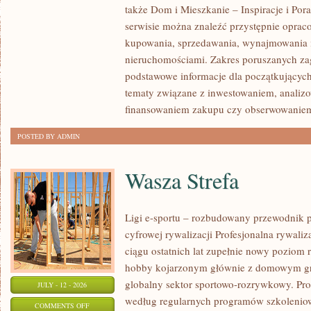
także Dom i Mieszkanie – Inspiracje i Po
KLIENTÓW
serwisie można znaleźć przystępnie oprac
I
kupowania, sprzedawania, wynajmowania i
SUKCESY
nieruchomościami. Zakres poruszanych z
podstawowe informacje dla początkujących
tematy związane z inwestowaniem, analizo
finansowaniem zakupu czy obserwowanie
POSTED BY ADMIN
Wasza Strefa
Ligi e-sportu – rozbudowany przewodnik po
cyfrowej rywalizacji Profesjonalna rywal
ciągu ostatnich lat zupełnie nowy poziom 
hobby kojarzonym głównie z domowym gr
globalny sektor sportowo-rozrywkowy. Pro
JULY - 12 - 2026
według regularnych programów szkoleniow
ON
COMMENTS OFF