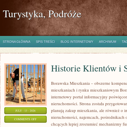
Turystyka, Podróże
STRONA GŁÓWNA
SPIS TREŚCI
BLOG INTERNETOWY
ARCHIWUM
TA
Historie Klientów i
Borawska Mieszkania – obszerne kompend
mieszkaniach i rynku mieszkaniowym Bor
internetowy portal informacyjny poświęco
nieruchomości. Strona została przygotowa
planują zakup mieszkania, ale również o i
JULY - 13 - 2026
nieruchomości, najemcach, pośrednikach o
ON
COMMENTS OFF
chcących lepiej zrozumieć mechanizmy f
HISTORIE