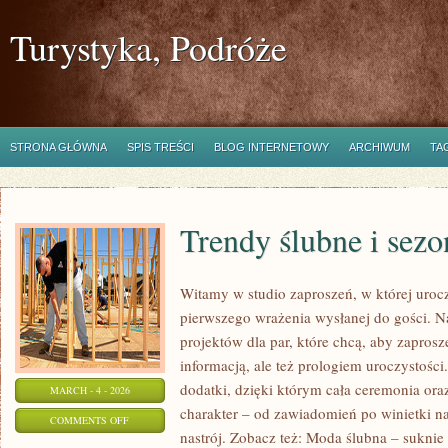
Turystyka, Podróże
STRONA GŁÓWNA
SPIS TREŚCI
BLOG INTERNETOWY
ARCHIWUM
TA
Trendy ślubne i sez
Witamy w studio zaproszeń, w której urocz
pierwszego wrażenia wysłanej do gości. N
projektów dla par, które chcą, aby zaprosz
informacją, ale też prologiem uroczystości
dodatki, dzięki którym cała ceremonia ora
MARCH - 4 - 2026
charakter – od zawiadomień po winietki na
ON
COMMENTS OFF
nastrój. Zobacz też: Moda ślubna – suknie i
TRENDY