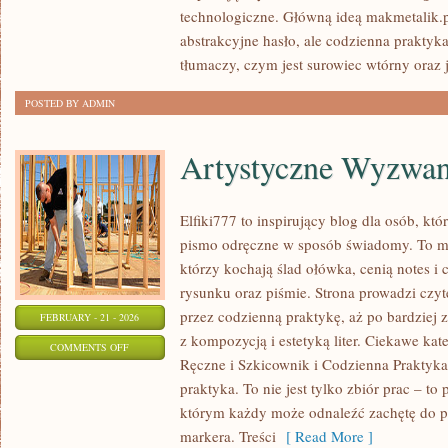
DIY
technologiczne. Główną ideą makmetalik.pl 
abstrakcyjne hasło, ale codzienna praktyk
tłumaczy, czym jest surowiec wtórny oraz j
POSTED BY ADMIN
Artystyczne Wyzwan
Elfiki777 to inspirujący blog dla osób, któ
pismo odręczne w sposób świadomy. To mie
którzy kochają ślad ołówka, cenią notes 
rysunku oraz piśmie. Strona prowadzi czyt
przez codzienną praktykę, aż po bardziej
FEBRUARY - 21 - 2026
z kompozycją i estetyką liter. Ciekawe kat
ON
COMMENTS OFF
Ręczne i Szkicownik i Codzienna Praktyka
ARTYSTYCZNE
praktyka. To nie jest tylko zbiór prac – t
WYZWANIA
którym każdy może odnaleźć zachętę do p
markera. Treści
[ Read More ]