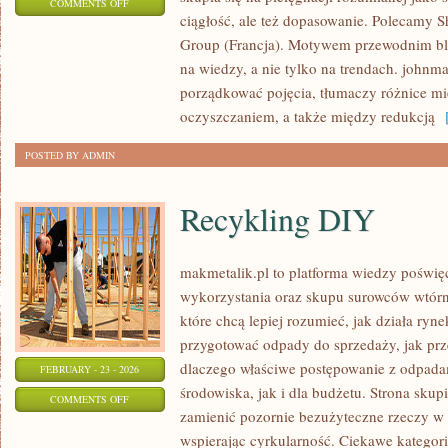
ON
COMMENTS OFF
ciągłość, ale też dopasowanie. Polecamy Sh
COTY
Group (Francja). Motywem przewodnim blo
INC.
na wiedzy, a nie tylko na trendach. johnm
(USA)
porządkować pojęcia, tłumaczy różnice m
oczyszczaniem, a także między redukcją
[
POSTED BY ADMIN
Recykling DIY
makmetalik.pl to platforma wiedzy poświ
wykorzystania oraz skupu surowców wtórny
które chcą lepiej rozumieć, jak działa ryn
przygotować odpady do sprzedaży, jak prze
dlaczego właściwe postępowanie z odpada
FEBRUARY - 23 - 2026
środowiska, jak i dla budżetu. Strona skupi
ON
COMMENTS OFF
zamienić pozornie bezużyteczne rzeczy w 
RECYKLING
wspierając cyrkularność. Ciekawe kategor