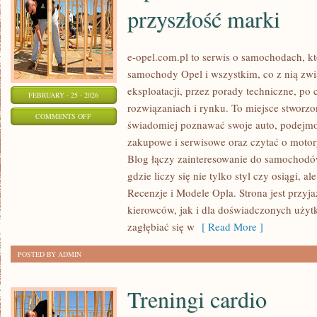
przyszłość marki
e-opel.com.pl to serwis o samochodach, kt
samochody Opel i wszystkim, co z nią zwi
eksploatacji, przez porady techniczne, po
FEBRUARY - 25 - 2026
rozwiązaniach i rynku. To miejsce stworzo
ON
COMMENTS OFF
świadomiej poznawać swoje auto, podejmow
OPEL
zakupowe i serwisowe oraz czytać o motor
–
Blog łączy zainteresowanie do samochodó
MODELE
gdzie liczy się nie tylko styl czy osiągi, a
KONCEPCYJNE
Recenzje i Modele Opla. Strona jest przyj
I
kierowców, jak i dla doświadczonych użyt
PRZYSZŁOŚĆ
zagłębiać się w
[ Read More ]
MARKI
POSTED BY ADMIN
Treningi cardio