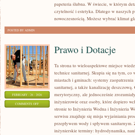
papeteria ślubna. W świecie, w którym detal
ŚLUBNE
czytelność i estetyka. Dlatego w naszych p
I
nowoczesnością. Możesz wybrać klimat gl
SEZONOWE
NOWINKI
POSTED BY ADMIN
Prawo i Dotacje
Ta strona to wieloaspektowe miejsce wied
technice sanitarnej. Skupia się na tym, co 
miastach i gminach: systemy zaopatrzenia 
sanitarnej, a także kanalizację deszczową.
merytoryczny, ale jednocześnie zrozumiały,
FEBRUARY - 26 - 2026
inżynierowie oraz osoby, które dopiero w
ON
COMMENTS OFF
stronie to Inżynieria Wodna i Inżynieria 
PRAWO
serwisu znajduje się misja wyjaśniania pro
I
przepływem wody i spływem sanitarnym. Z
DOTACJE
inżynierskie terminy: hydrodynamika, nau