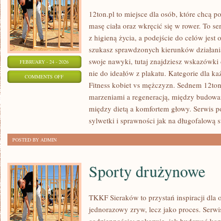
12ton.pl to miejsce dla osób, które chcą 
masę ciała oraz wkręcić się w rower. To se
z higieną życia, a podejście do celów jest 
szukasz sprawdzonych kierunków działani
swoje nawyki, tutaj znajdziesz wskazówki
FEBRUARY - 24 - 2026
nie do ideałów z plakatu. Kategorie dla ka
ON
COMMENTS OFF
Fitness kobiet vs mężczyzn. Sednem 12ton.
TRENINGI
marzeniami a regeneracją, między budowa
CARDIO
między dietą a komfortem głowy. Serwis 
sylwetki i sprawności jak na długofalową st
POSTED BY ADMIN
Sporty drużynowe
TKKF Sieraków to przystań inspiracji dla o
jednorazowy zryw, lecz jako proces. Serwi