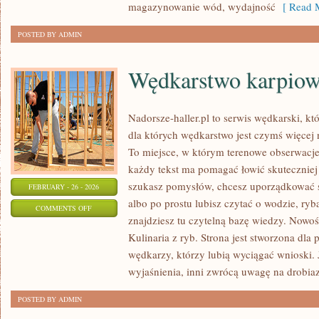
magazynowanie wód, wydajność
[ Read M
POSTED BY ADMIN
Wędkarstwo karpio
Nadorsze-haller.pl to serwis wędkarski, kt
dla których wędkarstwo jest czymś więce
To miejsce, w którym terenowe obserwacje
każdy tekst ma pomagać łowić skuteczniej i
szukasz pomysłów, chcesz uporządkować s
FEBRUARY - 26 - 2026
albo po prostu lubisz czytać o wodzie, ryb
ON
COMMENTS OFF
znajdziesz tu czytelną bazę wiedzy. Nowości
WĘDKARSTWO
Kulinaria z ryb. Strona jest stworzona dla
KARPIOWE
wędkarzy, którzy lubią wyciągać wnioski. 
wyjaśnienia, inni zwrócą uwagę na drobiaz
POSTED BY ADMIN