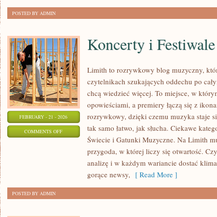
POSTED BY ADMIN
Koncerty i Festiwale
Limith to rozrywkowy blog muzyczny, któr
czytelnikach szukających oddechu po całym
chcą wiedzieć więcej. To miejsce, w który
opowieściami, a premiery łączą się z ikon
rozrywkowy, dzięki czemu muzyka staje się 
FEBRUARY - 21 - 2026
tak samo łatwo, jak słucha. Ciekawe kateg
ON
COMMENTS OFF
Świecie i Gatunki Muzyczne. Na Limith mu
KONCERTY
przygoda, w której liczy się otwartość. Czy
I
analizę i w każdym wariancie dostać klima
FESTIWALE
gorące newsy,
[ Read More ]
POSTED BY ADMIN