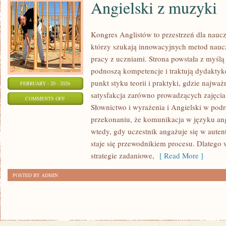
Angielski z muzyki
Kongres Anglistów to przestrzeń dla naucz
którzy szukają innowacyjnych metod naucz
pracy z uczniami. Strona powstała z myślą 
podnoszą kompetencje i traktują dydaktykę
punkt styku teorii i praktyki, gdzie najważ
FEBRUARY - 20 - 2026
satysfakcja zarówno prowadzących zajęcia,
ON
COMMENTS OFF
Słownictwo i wyrażenia i Angielski w podró
ANGIELSKI
przekonaniu, że komunikacja w języku angi
Z
wtedy, gdy uczestnik angażuje się w auten
MUZYKI
staje się przewodnikiem procesu. Dlatego 
strategie zadaniowe,
[ Read More ]
POSTED BY ADMIN