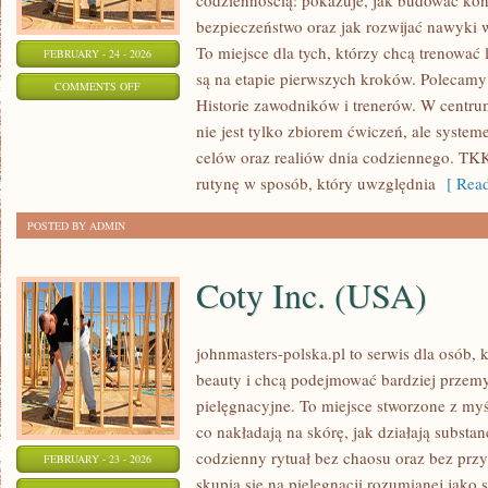
codziennością: pokazuje, jak budować kon
bezpieczeństwo oraz jak rozwijać nawyki 
To miejsce dla tych, którzy chcą trenować l
FEBRUARY - 24 - 2026
są na etapie pierwszych kroków. Polecamy
ON
COMMENTS OFF
Historie zawodników i trenerów. W centrum 
SPORTY
nie jest tylko zbiorem ćwiczeń, ale syste
DRUŻYNOWE
celów oraz realiów dnia codziennego. T
rutynę w sposób, który uwzględnia
[ Read
POSTED BY ADMIN
Coty Inc. (USA)
johnmasters-polska.pl to serwis dla osób, k
beauty i chcą podejmować bardziej przem
pielęgnacyjne. To miejsce stworzone z myśl
co nakładają na skórę, jak działają substa
codzienny rytuał bez chaosu oraz bez pr
FEBRUARY - 23 - 2026
skupia się na pielęgnacji rozumianej jako 