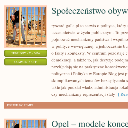
Społeczeństwo obywa
ryszard-galla.pl to serwis o polityce, któ
uczestnictwie w życiu publicznym. To prze
pojmować mechanizmy państwa i wspólnoty
w polityce wewnętrznej, a jednocześnie b
o fakty i konteksty. W centrum pozostaje 
FEBRUARY - 25 - 2026
demokracji, a także to, jak decyzje pode
ON
COMMENTS OFF
przekładają się na praktyczne konsekwencj
SPOŁECZEŃSTWO
polityczna i Polityka w Europie Blog jest
OBYWATELSKIE
skomplikowanych tematów bez spłycania se
takie jak podział władz, administracja lok
czy mechanizmy reprezentacji stały
[ Read
POSTED BY ADMIN
Opel – modele konce