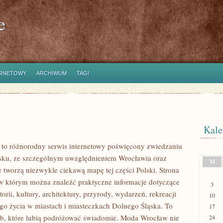
e
ERNETOWY
ARCHIWUM
TAGI
Kale
to różnorodny serwis internetowy poświęcony zwiedzaniu
sku, ze szczególnym uwzględnieniem Wrocławia oraz
M
e tworzą niezwykle ciekawą mapę tej części Polski. Strona
 w którym można znaleźć praktyczne informacje dotyczące
3
torii, kultury, architektury, przyrody, wydarzeń, rekreacji
10
go życia w miastach i miasteczkach Dolnego Śląska. To
17
ób, które lubią podróżować świadomie. Moda Wrocław nie
24