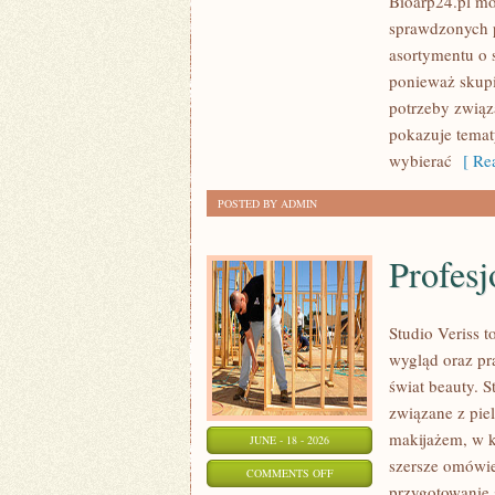
Bioarp24.pl m
KOSMETYKI
sprawdzonych p
asortymentu o s
ponieważ skupi
potrzeby związa
pokazuje tema
wybierać
[ Rea
POSTED BY ADMIN
Profesj
Studio Veriss
wygląd oraz pr
świat beauty. S
związane z pie
makijażem, w k
JUNE - 18 - 2026
szersze omówie
ON
COMMENTS OFF
przygotowanie 