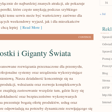
31
yłącznie do najbardziej znanych atrakcji, ale pokazuje
 perełki, które często umykają podczas szybkiego
« Jul
ięki temu serwis może być wartościowy zarówno dla
jących weekendowy wyjazd, jak i dla mieszkańców
 chcą lepiej
[ Read More ]
Rekl
Sprawdź
CONTINUE
Odwiedź 
stki i Giganty Świata
Sprawdź
Poznaj 
ansowane rozwiązania przeznaczone dla przemysłu,
Przeczyt
rofesjonalne systemy oraz urządzenia wykorzystujące
Blog
nieniową. Nasza działalność koncentruje się na
Strona
 produkcji, wdrażaniu oraz rozwoju kompleksowych
HTTP
e znajdują zastosowanie wszędzie tam, gdzie liczy się
http://d
 dokładność oraz bezpieczeństwo wykonywanych
na prezentuje bogatą ofertę produktów, usług oraz
Internet
tóre odpowiadają na potrzeby dynamicznie rozwijającego się