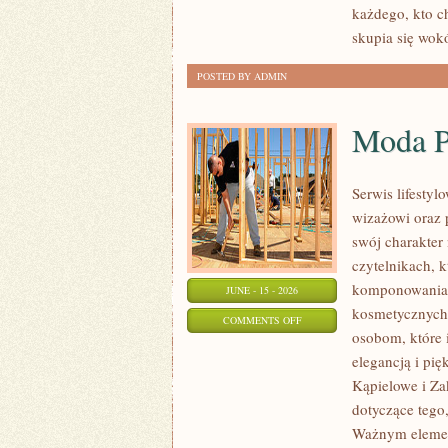
każdego, kto c
skupia się wok
POSTED BY ADMIN
Moda P
Serwis lifesty
wizażowi oraz 
swój charakter 
czytelnikach, 
komponowania 
JUNE - 15 - 2026
kosmetycznych 
ON
COMMENTS OFF
osobom, które i
MODA
elegancją i pi
PLUS
Kąpielowe i Za
SIZE
dotyczące tego
NA
Ważnym element
CO