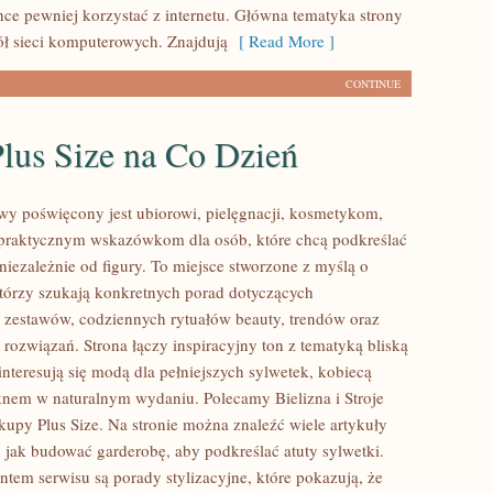
hce pewniej korzystać z internetu. Główna tematyka strony
ół sieci komputerowych. Znajdują
[ Read More ]
CONTINUE
lus Size na Co Dzień
lowy poświęcony jest ubiorowi, pielęgnacji, kosmetykom,
praktycznym wskazówkom dla osób, które chcą podkreślać
niezależnie od figury. To miejsce stworzone z myślą o
którzy szukają konkretnych porad dotyczących
zestawów, codziennych rytuałów beauty, trendów oraz
rozwiązań. Strona łączy inspiracyjny ton z tematyką bliską
nteresują się modą dla pełniejszych sylwetek, kobiecą
ęknem w naturalnym wydaniu. Polecamy Bielizna i Stroje
kupy Plus Size. Na stronie można znaleźć wiele artykuły
, jak budować garderobę, aby podkreślać atuty sylwetki.
em serwisu są porady stylizacyjne, które pokazują, że