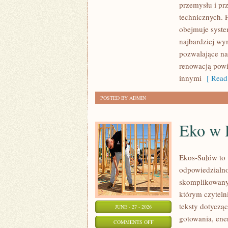
przemysłu i pr
GIGANTY
technicznych. 
ŚWIATA
obejmuje syste
najbardziej w
pozwalające na
renowacją powi
innymi
[ Read
POSTED BY ADMIN
Eko w
Ekos-Sułów to 
odpowiedzialno
skomplikowanyc
którym czyteln
teksty dotycz
JUNE - 27 - 2026
gotowania, ene
ON
COMMENTS OFF