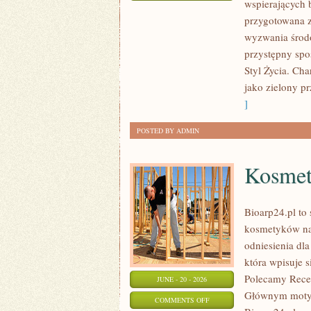
wspierających 
EKO
przygotowana z
W
wyzwania środo
DOMU
przystępny spo
Styl Życia. Ch
jako zielony pr
]
POSTED BY ADMIN
Kosmet
Bioarp24.pl to 
kosmetyków nat
odniesienia dla
która wpisuje s
Polecamy Recen
JUNE - 20 - 2026
Głównym motyw
ON
COMMENTS OFF