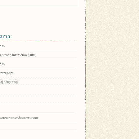
ama:
 to
stronę internetową tutaj
 to
szczegóły
aj dalej tutaj
esoreillesavecdestrous.com