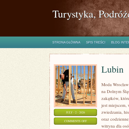
Turystyka, Podróż
STRONA GŁÓWNA
SPIS TREŚCI
BLOG INT
Lubin
Moda Wrocław 
na Dolnym Ślą
zakątków, któr
jest miejscem,
zwiedzania, his
JULY - 2 - 2026
oraz codzienne
ON
COMMENTS OFF
witryna dla os
LUBIN