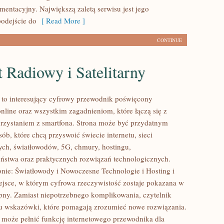
mentacyjny. Największą zaletą serwisu jest jego
odejście do
[ Read More ]
CONTINUE
t Radiowy i Satelitarny
l to interesujący cyfrowy przewodnik poświęcony
nline oraz wszystkim zagadnieniom, które łączą się z
zystaniem z smartfona. Strona może być przydatnym
ób, które chcą przyswoić świecie internetu, sieci
ch, światłowodów, 5G, chmury, hostingu,
ństwa oraz praktycznych rozwiązań technologicznych.
onie: Światłowody i Nowoczesne Technologie i Hosting i
ejsce, w którym cyfrowa rzeczywistość zostaje pokazana w
pny. Zamiast niepotrzebnego komplikowania, czytelnik
u wskazówki, które pomagają zrozumieć nowe rozwiązania.
l może pełnić funkcję internetowego przewodnika dla