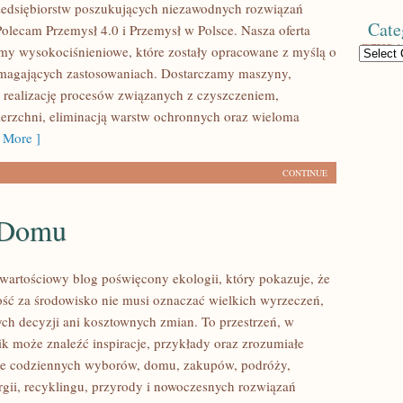
zedsiębiorstw poszukujących niezawodnych rozwiązań
Cate
Polecam Przemysł 4.0 i Przemysł w Polsce. Nasza oferta
my wysokociśnieniowe, które zostały opracowane z myślą o
Categories
ymagających zastosowaniach. Dostarczamy maszyny,
 realizację procesów związanych z czyszczeniem,
erzchni, eliminacją warstw ochronnych oraz wieloma
 More ]
CONTINUE
 Domu
wartościowy blog poświęcony ekologii, który pokazuje, że
ść za środowisko nie musi oznaczać wielkich wyrzeczeń,
h decyzji ani kosztownych zmian. To przestrzeń, w
ik może znaleźć inspiracje, przykłady oraz zrozumiałe
ące codziennych wyborów, domu, zakupów, podróży,
rgii, recyklingu, przyrody i nowoczesnych rozwiązań