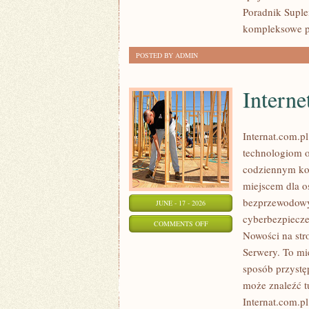
Poradnik Suple
kompleksowe p
POSTED BY ADMIN
Interne
Internat.com.p
technologiom o
codziennym kor
miejscem dla os
bezprzewodowy
JUNE - 17 - 2026
cyberbezpiecze
ON
COMMENTS OFF
Nowości na str
INTERNET
Serwery. To mi
RADIOWY
sposób przystę
I
może znaleźć t
SATELITARNY
Internat.com.p