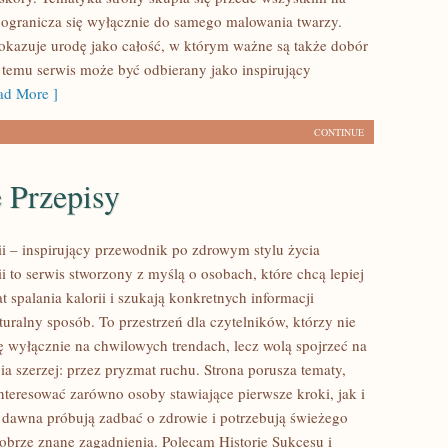
e ogranicza się wyłącznie do samego malowania twarzy.
pokazuje urodę jako całość, w którym ważne są także dobór
i temu serwis może być odbierany jako inspirujący
d More ]
CONTINUE
 Przepisy
ii – inspirujący przewodnik po zdrowym stylu życia
ii to serwis stworzony z myślą o osobach, które chcą lepiej
 spalania kalorii i szukają konkretnych informacji
uralny sposób. To przestrzeń dla czytelników, którzy nie
ię wyłącznie na chwilowych trendach, lecz wolą spojrzeć na
ia szerzej: przez pryzmat ruchu. Strona porusza tematy,
nteresować zarówno osoby stawiające pierwsze kroki, jak i
d dawna próbują zadbać o zdrowie i potrzebują świeżego
dobrze znane zagadnienia. Polecam Historie Sukcesu i