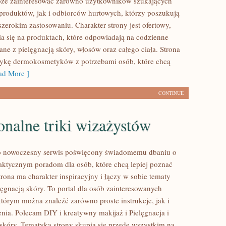
oże zainteresować zarówno użytkowników szukających
roduktów, jak i odbiorców hurtowych, którzy poszukują
zerokim zastosowaniu. Charakter strony jest ofertowy,
a się na produktach, które odpowiadają na codzienne
ne z pielęgnacją skóry, włosów oraz całego ciała. Strona
tykę dermokosmetyków z potrzebami osób, które chcą
d More ]
CONTINUE
onalne triki wizażystów
 to nowoczesny serwis poświęcony świadomemu dbaniu o
aktycznym poradom dla osób, które chcą lepiej poznać
trona ma charakter inspiracyjny i łączy w sobie tematy
lęgnacją skóry. To portal dla osób zainteresowanych
tórym można znaleźć zarówno proste instrukcje, jak i
nia. Polecam DIY i kreatywny makijaż i Pielęgnacja i
skóry. Tematyka strony skupia się przede wszystkim na