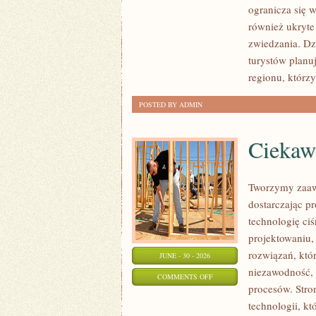
ogranicza się w
również ukryte
zwiedzania. Dz
turystów planu
regionu, którzy
POSTED BY ADMIN
Ciekawo
Tworzymy zaaw
dostarczając p
technologię ciś
projektowaniu,
rozwiązań, któr
JUNE - 30 - 2026
niezawodność,
ON
COMMENTS OFF
procesów. Stro
CIEKAWOSTKI
technologii, k
I