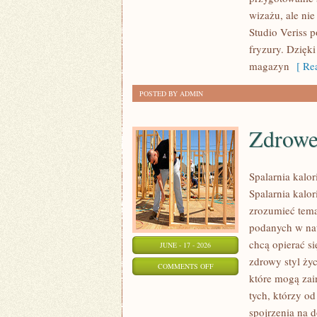
PROFESJONALNE
wizażu, ale ni
TRIKI
Studio Veriss 
WIZAŻYSTÓW
fryzury. Dzięk
magazyn
[ Rea
POSTED BY ADMIN
Zdrowe
Spalarnia kalor
Spalarnia kalor
zrozumieć temat
podanych w nat
chcą opierać s
JUNE - 17 - 2026
zdrowy styl życ
ON
COMMENTS OFF
które mogą zai
ZDROWE
tych, którzy o
PRZEPISY
spojrzenia na 