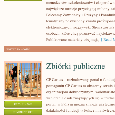
menedżerów, szkoleniowców i ekspertów o
WASZA
największe turnieje przyciągają miliony z
STREFA
Polecamy Zawodnicy i Drużyny i Poradniki i
tematyczny poświęcony światu profesjonal
elektronicznych rozgrywek. Strona został
osobach, które chcą poznawać najciekawsze
Publikowane materiały obejmują
[ Read M
POSTED BY ADMIN
Zbiórki publiczne
CP Caritas – rozbudowany portal o fundac
pomaganiu CP Caritas to obszerny serwis 
organizacjom dobroczynnym, wolontariat
wspierania osób znajdujących się w trudnej 
portal, w którym można znaleźć użyteczne
JULY - 12 - 2026
działalności fundacji w Polsce i na świec
ON
COMMENTS OFF