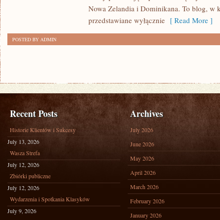
Nowa Zelandia i Dominikana. To blog, w k
przedstawiane wyłącznie
[ Read More ]
POSTED BY ADMIN
Recent Posts
Archives
Historie Klientów i Sukcesy
July 2026
July 13, 2026
June 2026
Wasza Strefa
May 2026
July 12, 2026
April 2026
Zbiórki publiczne
March 2026
July 12, 2026
Wydarzenia i Spotkania Klasyków
February 2026
July 9, 2026
January 2026