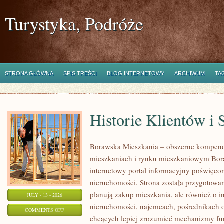
Turystyka, Podróże
STRONA GŁÓWNA
SPIS TREŚCI
BLOG INTERNETOWY
ARCHIWUM
TA
Historie Klientów i
Borawska Mieszkania – obszerne kompend
mieszkaniach i rynku mieszkaniowym Bor
internetowy portal informacyjny poświęco
nieruchomości. Strona została przygotowa
planują zakup mieszkania, ale również o i
JULY - 13 - 2026
nieruchomości, najemcach, pośrednikach o
ON
COMMENTS OFF
chcących lepiej zrozumieć mechanizmy f
HISTORIE