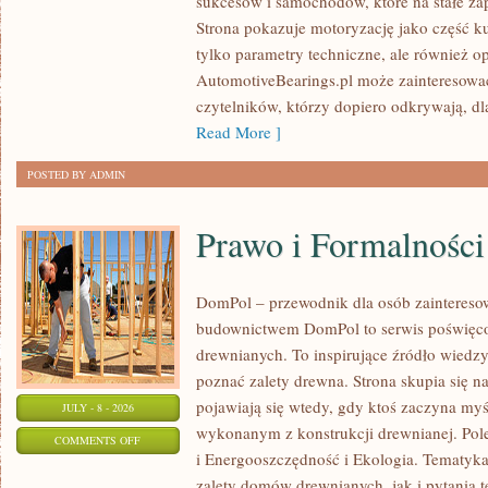
sukcesów i samochodów, które na stałe zap
WYDARZENIA
Strona pokazuje motoryzację jako część kul
I
tylko parametry techniczne, ale również o
SPOTKANIA
AutomotiveBearings.pl może zainteresować
KLASYKÓW
czytelników, którzy dopiero odkrywają, d
Read More ]
POSTED BY ADMIN
Prawo i Formalności
DomPol – przewodnik dla osób zainteres
budownictwem DomPol to serwis poświęco
drewnianych. To inspirujące źródło wiedzy 
poznać zalety drewna. Strona skupia się na
pojawiają się wtedy, gdy ktoś zaczyna m
JULY - 8 - 2026
wykonanym z konstrukcji drewnianej. Po
ON
COMMENTS OFF
i Energooszczędność i Ekologia. Tematyk
PRAWO
zalety domów drewnianych, jak i pytania t