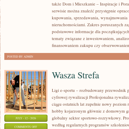
także Dom i Mieszkanie – Inspiracje i Po
KLIENTÓW
serwisie można znaleźć przystępnie oprac
I
kupowania, sprzedawania, wynajmowania i
SUKCESY
nieruchomościami. Zakres poruszanych z
podstawowe informacje dla początkujących
tematy związane z inwestowaniem, analizo
finansowaniem zakupu czy obserwowanie
POSTED BY ADMIN
Wasza Strefa
Ligi e-sportu – rozbudowany przewodnik po
cyfrowej rywalizacji Profesjonalna rywal
ciągu ostatnich lat zupełnie nowy poziom 
hobby kojarzonym głównie z domowym gr
globalny sektor sportowo-rozrywkowy. Pro
JULY - 12 - 2026
według regularnych programów szkoleniow
ON
COMMENTS OFF