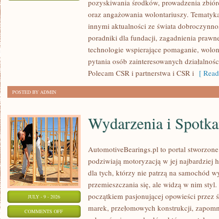
pozyskiwania środków, prowadzenia zbiór
ZBIÓRKI
oraz angażowania wolontariuszy. Tematyk
PUBLICZNE
innymi aktualności ze świata dobroczynnoś
poradniki dla fundacji, zagadnienia prawn
technologie wspierające pomaganie, wolon
pytania osób zainteresowanych działalnośc
Polecam CSR i partnerstwa i CSR i
[ Read
POSTED BY ADMIN
Wydarzenia i Spotk
AutomotiveBearings.pl to portal stworzone
podziwiają motoryzacją w jej najbardziej 
dla tych, którzy nie patrzą na samochód w
przemieszczania się, ale widzą w nim styl.
początkiem pasjonującej opowieści przez 
JULY - 9 - 2026
marek, przełomowych konstrukcji, zapom
ON
COMMENTS OFF