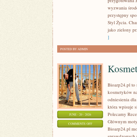
przygotowana z
W
wyzwania środo
DOMU
przystępny spo
Styl Życia. Ch
jako zielony pr
]
POSTED BY ADMIN
Kosmet
Bioarp24.pl to 
kosmetyków nat
odniesienia dla
która wpisuje s
Polecamy Recen
JUNE - 20 - 2026
Głównym motyw
ON
COMMENTS OFF
Bioarp24.pl m
KOSMETYKI
sprawdzonych p