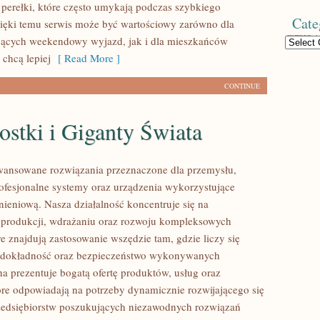
 perełki, które często umykają podczas szybkiego
Cate
ięki temu serwis może być wartościowy zarówno dla
jących weekendowy wyjazd, jak i dla mieszkańców
Categories
 chcą lepiej
[ Read More ]
CONTINUE
stki i Giganty Świata
ansowane rozwiązania przeznaczone dla przemysłu,
rofesjonalne systemy oraz urządzenia wykorzystujące
nieniową. Nasza działalność koncentruje się na
 produkcji, wdrażaniu oraz rozwoju kompleksowych
e znajdują zastosowanie wszędzie tam, gdzie liczy się
 dokładność oraz bezpieczeństwo wykonywanych
na prezentuje bogatą ofertę produktów, usług oraz
tóre odpowiadają na potrzeby dynamicznie rozwijającego się
zedsiębiorstw poszukujących niezawodnych rozwiązań