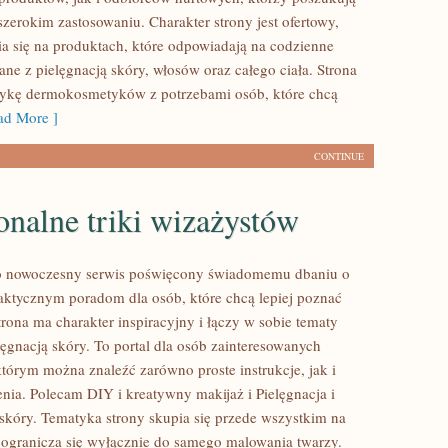
zerokim zastosowaniu. Charakter strony jest ofertowy,
a się na produktach, które odpowiadają na codzienne
ne z pielęgnacją skóry, włosów oraz całego ciała. Strona
tykę dermokosmetyków z potrzebami osób, które chcą
d More ]
CONTINUE
onalne triki wizażystów
 to nowoczesny serwis poświęcony świadomemu dbaniu o
aktycznym poradom dla osób, które chcą lepiej poznać
trona ma charakter inspiracyjny i łączy w sobie tematy
lęgnacją skóry. To portal dla osób zainteresowanych
tórym można znaleźć zarówno proste instrukcje, jak i
nia. Polecam DIY i kreatywny makijaż i Pielęgnacja i
skóry. Tematyka strony skupia się przede wszystkim na
e ogranicza się wyłącznie do samego malowania twarzy.