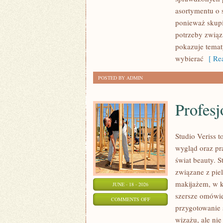
asortymentu o s
ponieważ skupi
potrzeby związa
pokazuje tema
wybierać
[ Rea
POSTED BY ADMIN
Profesj
Studio Veriss
wygląd oraz pr
świat beauty. S
związane z pie
makijażem, w k
JUNE - 18 - 2026
szersze omówie
ON
COMMENTS OFF
przygotowanie 
PROFESJONALNE
wizażu, ale ni