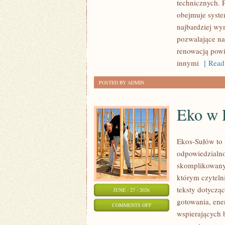
technicznych. 
ŚWIATA
obejmuje syste
najbardziej w
pozwalające na
renowacją powi
innymi
[ Read
POSTED BY ADMIN
Eko w
Ekos-Sułów to 
odpowiedzialno
skomplikowanyc
którym czyteln
teksty dotycz
JUNE - 27 - 2026
gotowania, ene
ON
COMMENTS OFF
wspierających 
EKO