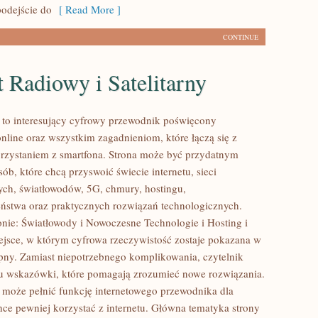
odejście do
[ Read More ]
CONTINUE
t Radiowy i Satelitarny
l to interesujący cyfrowy przewodnik poświęcony
nline oraz wszystkim zagadnieniom, które łączą się z
zystaniem z smartfona. Strona może być przydatnym
ób, które chcą przyswoić świecie internetu, sieci
ch, światłowodów, 5G, chmury, hostingu,
ństwa oraz praktycznych rozwiązań technologicznych.
onie: Światłowody i Nowoczesne Technologie i Hosting i
ejsce, w którym cyfrowa rzeczywistość zostaje pokazana w
pny. Zamiast niepotrzebnego komplikowania, czytelnik
u wskazówki, które pomagają zrozumieć nowe rozwiązania.
l może pełnić funkcję internetowego przewodnika dla
hce pewniej korzystać z internetu. Główna tematyka strony