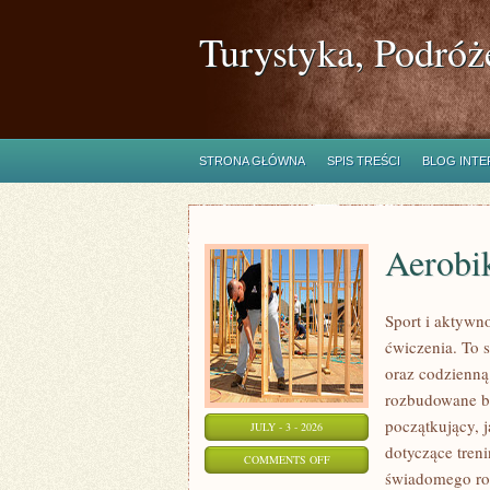
Turystyka, Podróż
STRONA GŁÓWNA
SPIS TREŚCI
BLOG INT
Aerobik
Sport i aktywno
ćwiczenia. To 
oraz codzienną
rozbudowane b
początkujący, 
JULY - 3 - 2026
dotyczące tren
ON
COMMENTS OFF
świadomego roz
AEROBIK