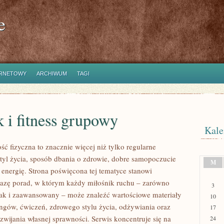
e
ERNETOWY
ARCHIWUM
TAGI
 i fitness grupowy
Kale
ść fizyczna to znacznie więcej niż tylko regularne
styl życia, sposób dbania o zdrowie, dobre samopoczucie
M
 energię. Strona poświęcona tej tematyce stanowi
azę porad, w którym każdy miłośnik ruchu – zarówno
3
jak i zaawansowany – może znaleźć wartościowe materiały
10
ingów, ćwiczeń, zdrowego stylu życia, odżywiania oraz
17
wijania własnej sprawności. Serwis koncentruje się na
24