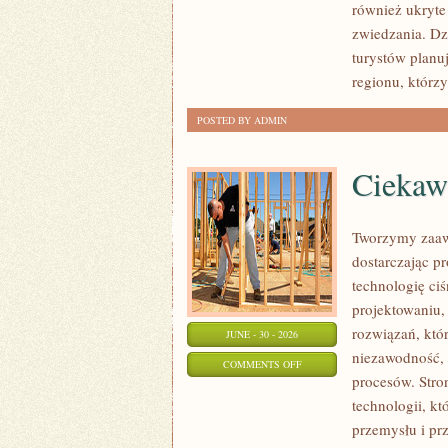
również ukryte
zwiedzania. Dz
turystów planu
regionu, którzy
POSTED BY ADMIN
Ciekawo
Tworzymy zaaw
dostarczając p
technologię ciś
projektowaniu,
rozwiązań, któr
JUNE - 30 - 2026
niezawodność,
ON
COMMENTS OFF
procesów. Stro
CIEKAWOSTKI
technologii, k
I
przemysłu i pr
GIGANTY