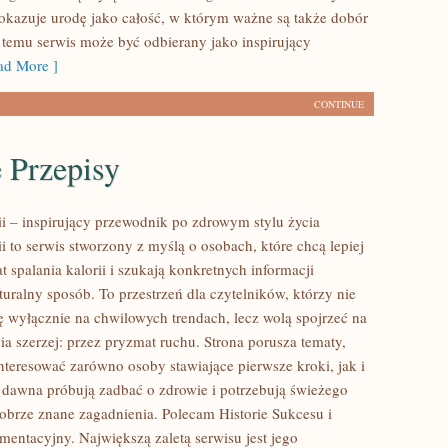
pokazuje urodę jako całość, w którym ważne są także dobór
i temu serwis może być odbierany jako inspirujący
d More ]
CONTINUE
 Przepisy
ii – inspirujący przewodnik po zdrowym stylu życia
ii to serwis stworzony z myślą o osobach, które chcą lepiej
 spalania kalorii i szukają konkretnych informacji
uralny sposób. To przestrzeń dla czytelników, którzy nie
ię wyłącznie na chwilowych trendach, lecz wolą spojrzeć na
ia szerzej: przez pryzmat ruchu. Strona porusza tematy,
nteresować zarówno osoby stawiające pierwsze kroki, jak i
d dawna próbują zadbać o zdrowie i potrzebują świeżego
dobrze znane zagadnienia. Polecam Historie Sukcesu i
mentacyjny. Największą zaletą serwisu jest jego