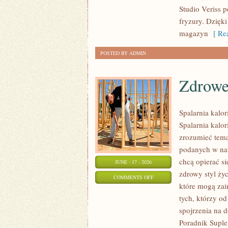
TRIKI
Studio Veriss 
WIZAŻYSTÓW
fryzury. Dzięk
magazyn
[ Rea
POSTED BY ADMIN
Zdrowe
Spalarnia kalor
Spalarnia kalor
zrozumieć temat
podanych w nat
chcą opierać s
JUNE - 17 - 2026
zdrowy styl życ
ON
COMMENTS OFF
które mogą zai
ZDROWE
tych, którzy o
PRZEPISY
spojrzenia na 
Poradnik Suple