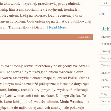
31
u aktywności fizycznej, przedstawiając zagadnienia
wnią, fitnessem, sportami rekreacyjnymi, treningiem
« Jul
 bieganiem, jazdą na rowerze, jogą, regeneracją oraz
anym zdrowiem. Opis opiera się na tematyce publikowanej
ecam Trening siłowy i Dieta i
[ Read More ]
Rekl
Przeczyt
CONTINUE
Kliknij 
Przeczyt
Poznaj w
to różnorodny serwis internetowy poświęcony zwiedzaniu
Zobacz 
sku, ze szczególnym uwzględnieniem Wrocławia oraz
Internet
e tworzą niezwykle ciekawą mapę tej części Polski. Strona
Portal
 w którym można znaleźć praktyczne informacje dotyczące
Internet
torii, kultury, architektury, przyrody, wydarzeń, rekreacji
Tutaj
go życia w miastach i miasteczkach Dolnego Śląska. To
ób, które lubią podróżować świadomie. Moda Wrocław nie
Internet
yłącznie do najbardziej znanych atrakcji, ale pokazuje