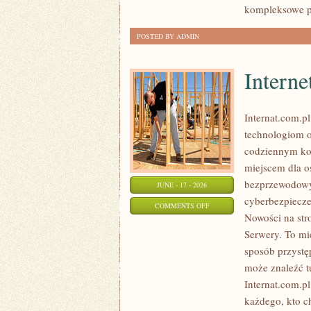
kompleksowe p
POSTED BY ADMIN
Interne
Internat.com.p
technologiom o
codziennym kor
miejscem dla os
bezprzewodowy
JUNE - 17 - 2026
cyberbezpiecze
ON
COMMENTS OFF
Nowości na str
INTERNET
Serwery. To mi
RADIOWY
sposób przystę
I
może znaleźć t
SATELITARNY
Internat.com.p
każdego, kto c