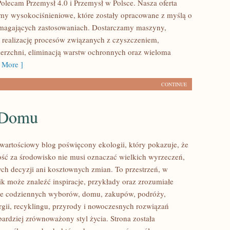
Polecam Przemysł 4.0 i Przemysł w Polsce. Nasza oferta
my wysokociśnieniowe, które zostały opracowane z myślą o
ymagających zastosowaniach. Dostarczamy maszyny,
 realizację procesów związanych z czyszczeniem,
erzchni, eliminacją warstw ochronnych oraz wieloma
 More ]
CONTINUE
 Domu
wartościowy blog poświęcony ekologii, który pokazuje, że
ść za środowisko nie musi oznaczać wielkich wyrzeczeń,
h decyzji ani kosztownych zmian. To przestrzeń, w
ik może znaleźć inspiracje, przykłady oraz zrozumiałe
ące codziennych wyborów, domu, zakupów, podróży,
rgii, recyklingu, przyrody i nowoczesnych rozwiązań
bardziej zrównoważony styl życia. Strona została