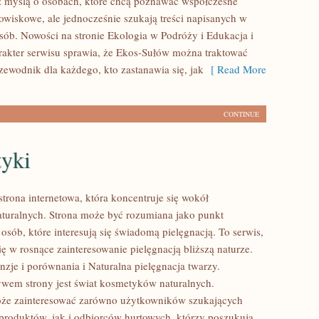
 myślą o osobach, które chcą poznawać współczesne
wiskowe, ale jednocześnie szukają treści napisanych w
sób. Nowości na stronie Ekologia w Podróży i Edukacja i
arakter serwisu sprawia, że Ekos-Sułów można traktować
zewodnik dla każdego, kto zastanawia się, jak
[ Read More
CONTINUE
yki
strona internetowa, która koncentruje się wokół
uralnych. Strona może być rozumiana jako punkt
 osób, które interesują się świadomą pielęgnacją. To serwis,
ię w rosnące zainteresowanie pielęgnacją bliższą naturze.
zje i porównania i Naturalna pielęgnacja twarzy.
em strony jest świat kosmetyków naturalnych.
oże zainteresować zarówno użytkowników szukających
roduktów, jak i odbiorców hurtowych, którzy poszukują