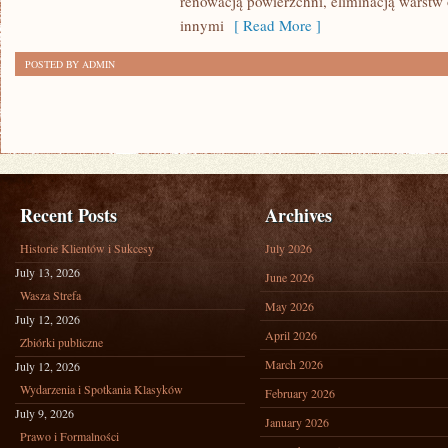
renowacją powierzchni, eliminacją warst
innymi
[ Read More ]
POSTED BY ADMIN
Recent Posts
Archives
Historie Klientów i Sukcesy
July 2026
July 13, 2026
June 2026
Wasza Strefa
May 2026
July 12, 2026
April 2026
Zbiórki publiczne
March 2026
July 12, 2026
Wydarzenia i Spotkania Klasyków
February 2026
July 9, 2026
January 2026
Prawo i Formalności