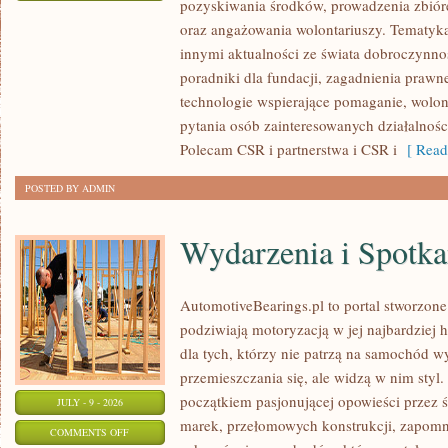
pozyskiwania środków, prowadzenia zbiór
ZBIÓRKI
oraz angażowania wolontariuszy. Tematyk
PUBLICZNE
innymi aktualności ze świata dobroczynnoś
poradniki dla fundacji, zagadnienia prawn
technologie wspierające pomaganie, wolon
pytania osób zainteresowanych działalnośc
Polecam CSR i partnerstwa i CSR i
[ Read
POSTED BY ADMIN
Wydarzenia i Spotk
AutomotiveBearings.pl to portal stworzone
podziwiają motoryzacją w jej najbardziej 
dla tych, którzy nie patrzą na samochód w
przemieszczania się, ale widzą w nim styl.
początkiem pasjonującej opowieści przez 
JULY - 9 - 2026
marek, przełomowych konstrukcji, zapom
ON
COMMENTS OFF