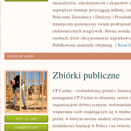
menedżerów, szkoleniowców i ekspertów o
WASZA
największe turnieje przyciągają miliony z
STREFA
Polecamy Zawodnicy i Drużyny i Poradniki i
tematyczny poświęcony światu profesjonal
elektronicznych rozgrywek. Strona został
osobach, które chcą poznawać najciekawsze
Publikowane materiały obejmują
[ Read M
POSTED BY ADMIN
Zbiórki publiczne
CP Caritas – rozbudowany portal o fundac
pomaganiu CP Caritas to obszerny serwis 
organizacjom dobroczynnym, wolontariat
wspierania osób znajdujących się w trudnej 
portal, w którym można znaleźć użyteczne
JULY - 12 - 2026
działalności fundacji w Polsce i na świec
ON
COMMENTS OFF