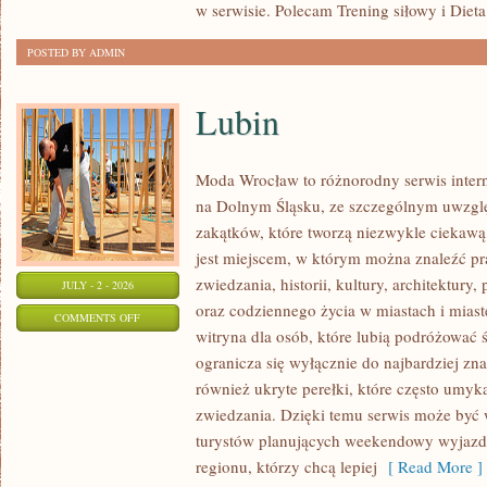
w serwisie. Polecam Trening siłowy i Dieta
POSTED BY ADMIN
Lubin
Moda Wrocław to różnorodny serwis inte
na Dolnym Śląsku, ze szczególnym uwzgl
zakątków, które tworzą niezwykle ciekawą 
jest miejscem, w którym można znaleźć pr
zwiedzania, historii, kultury, architektury,
JULY - 2 - 2026
oraz codziennego życia w miastach i mias
ON
COMMENTS OFF
witryna dla osób, które lubią podróżowa
LUBIN
ogranicza się wyłącznie do najbardziej zna
również ukryte perełki, które często umyk
zwiedzania. Dzięki temu serwis może być
turystów planujących weekendowy wyjazd,
regionu, którzy chcą lepiej
[ Read More ]