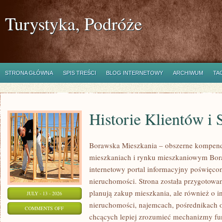
Turystyka, Podróże
STRONA GŁÓWNA
SPIS TREŚCI
BLOG INTERNETOWY
ARCHIWUM
TA
Historie Klientów i
Borawska Mieszkania – obszerne kompend
mieszkaniach i rynku mieszkaniowym Bor
internetowy portal informacyjny poświęco
nieruchomości. Strona została przygotowa
planują zakup mieszkania, ale również o i
JULY - 13 - 2026
nieruchomości, najemcach, pośrednikach o
ON
COMMENTS OFF
chcących lepiej zrozumieć mechanizmy f
HISTORIE