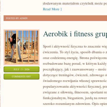
dodawanym materiałom czytelnik może po
Read More ]
POSTED BY ADMIN
Aerobik i fitness gr
Sport i aktywność fizyczna to znacznie wię
ćwiczenia. To styl życia, sposób dbania o
oraz codzienną energię. Strona poświęcona
rozbudowane bazę porad, w którym każdy
początkujący, jak i zaawansowany – może 
JULY - 3 - 2026
dotyczące treningów, ćwiczeń, zdrowego st
ON
COMMENTS OFF
świadomego rozwijania własnej sprawności
AEROBIK
popularyzowaniu aktywności fizycznej, pr
I
związane z siłownią, fitnessem, sportami r
FITNESS
funkcjonalnym, bieganiem, jazdą na rowerz
GRUPOWY
szeroko rozumianym zdrowiem. Opis opier