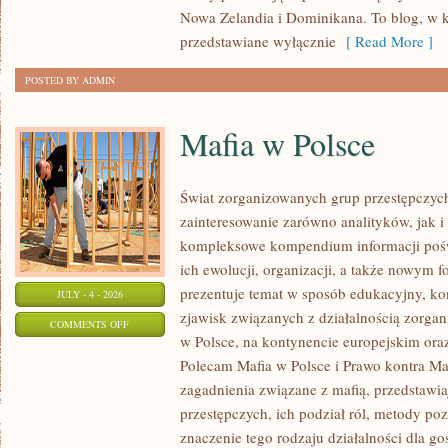
Nowa Zelandia i Dominikana. To blog, w k
przedstawiane wyłącznie
[ Read More ]
POSTED BY ADMIN
Mafia w Polsce
Świat zorganizowanych grup przestępczych
zainteresowanie zarówno analityków, jak i
kompleksowe kompendium informacji poś
ich ewolucji, organizacji, a także nowym 
prezentuje temat w sposób edukacyjny, kon
JULY - 4 - 2026
zjawisk związanych z działalnością zorga
ON
COMMENTS OFF
w Polsce, na kontynencie europejskim ora
MAFIA
Polecam Mafia w Polsce i Prawo kontra Maf
W
zagadnienia związane z mafią, przedstawia
POLSCE
przestępczych, ich podział ról, metody po
znaczenie tego rodzaju działalności dla go