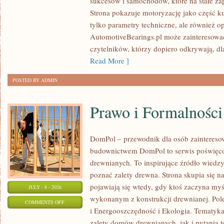
sukcesów i samochodów, które na stałe zap
WYDARZENIA
Strona pokazuje motoryzację jako część kul
I
tylko parametry techniczne, ale również o
SPOTKANIA
AutomotiveBearings.pl może zainteresować
KLASYKÓW
czytelników, którzy dopiero odkrywają, d
Read More ]
POSTED BY ADMIN
Prawo i Formalności
DomPol – przewodnik dla osób zainteres
budownictwem DomPol to serwis poświęco
drewnianych. To inspirujące źródło wiedzy 
poznać zalety drewna. Strona skupia się na
pojawiają się wtedy, gdy ktoś zaczyna m
JULY - 8 - 2026
wykonanym z konstrukcji drewnianej. Po
ON
COMMENTS OFF
i Energooszczędność i Ekologia. Tematyk
PRAWO
zalety domów drewnianych, jak i pytania t