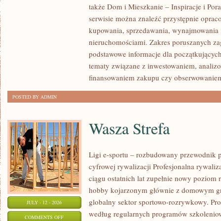
także Dom i Mieszkanie – Inspiracje i Po
KLIENTÓW
serwisie można znaleźć przystępnie oprac
I
kupowania, sprzedawania, wynajmowania i
SUKCESY
nieruchomościami. Zakres poruszanych z
podstawowe informacje dla początkujących
tematy związane z inwestowaniem, analizo
finansowaniem zakupu czy obserwowanie
POSTED BY ADMIN
Wasza Strefa
Ligi e-sportu – rozbudowany przewodnik po
cyfrowej rywalizacji Profesjonalna rywal
ciągu ostatnich lat zupełnie nowy poziom 
hobby kojarzonym głównie z domowym gr
globalny sektor sportowo-rozrywkowy. Pro
JULY - 12 - 2026
według regularnych programów szkoleniow
ON
COMMENTS OFF