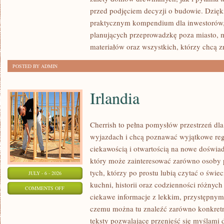
I
przed podjęciem decyzji o budowie. Dzię
FORMALNOŚCI
praktycznym kompendium dla inwestorów, w
planujących przeprowadzkę poza miasto, 
materiałów oraz wszystkich, którzy chcą 
POSTED BY ADMIN
Irlandia
Cherrish to pełna pomysłów przestrzeń dla
wyjazdach i chcą poznawać wyjątkowe reg
ciekawością i otwartością na nowe doświad
który może zainteresować zarówno osoby p
tych, którzy po prostu lubią czytać o świec
JULY - 6 - 2026
kuchni, historii oraz codzienności różnych
ON
COMMENTS OFF
ciekawe informacje z lekkim, przystępny
IRLANDIA
czemu można tu znaleźć zarówno konkretn
teksty pozwalające przenieść się myślami 