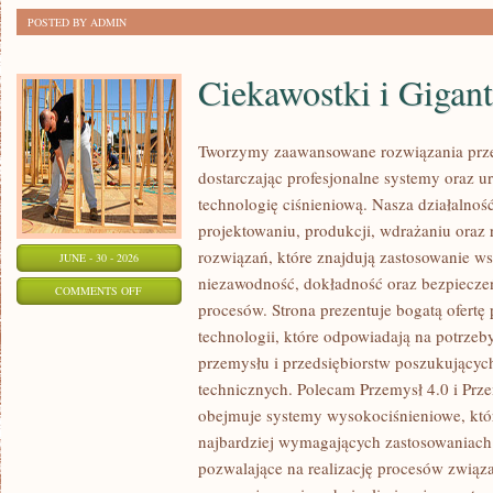
POSTED BY ADMIN
Ciekawostki i Gigan
Tworzymy zaawansowane rozwiązania prze
dostarczając profesjonalne systemy oraz 
technologię ciśnieniową. Nasza działalność
projektowaniu, produkcji, wdrażaniu ora
rozwiązań, które znajdują zastosowanie wsz
JUNE - 30 - 2026
niezawodność, dokładność oraz bezpiec
ON
COMMENTS OFF
procesów. Strona prezentuje bogatą ofertę
CIEKAWOSTKI
technologii, które odpowiadają na potrzeb
I
przemysłu i przedsiębiorstw poszukujący
GIGANTY
technicznych. Polecam Przemysł 4.0 i Prze
ŚWIATA
obejmuje systemy wysokociśnieniowe, któ
najbardziej wymagających zastosowaniac
pozwalające na realizację procesów związ