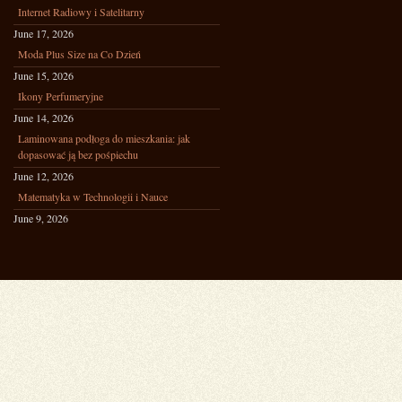
Internet Radiowy i Satelitarny
June 17, 2026
Moda Plus Size na Co Dzień
June 15, 2026
Ikony Perfumeryjne
June 14, 2026
Laminowana podłoga do mieszkania: jak
dopasować ją bez pośpiechu
June 12, 2026
Matematyka w Technologii i Nauce
June 9, 2026