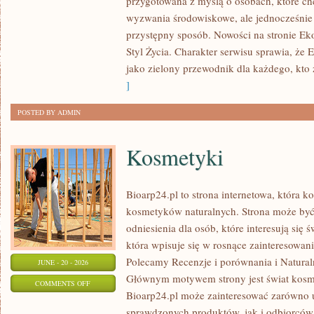
przygotowana z myślą o osobach, które c
W
wyzwania środowiskowe, ale jednocześnie 
DOMU
przystępny sposób. Nowości na stronie Ek
Styl Życia. Charakter serwisu sprawia, że
jako zielony przewodnik dla każdego, kto z
]
POSTED BY ADMIN
Kosmetyki
Bioarp24.pl to strona internetowa, która k
kosmetyków naturalnych. Strona może być
odniesienia dla osób, które interesują się 
która wpisuje się w rosnące zainteresowani
Polecamy Recenzje i porównania i Naturaln
JUNE - 20 - 2026
Głównym motywem strony jest świat kosm
ON
COMMENTS OFF
Bioarp24.pl może zainteresować zarówno
KOSMETYKI
sprawdzonych produktów, jak i odbiorców