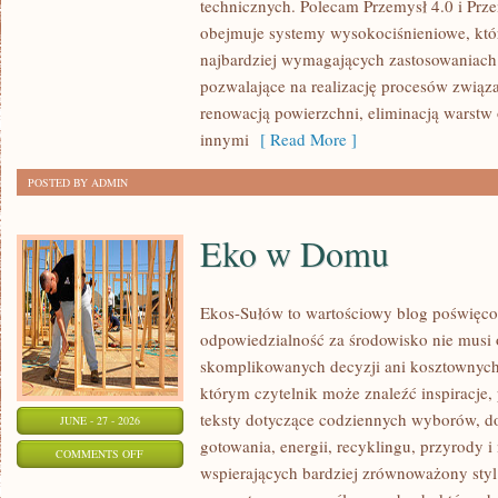
technicznych. Polecam Przemysł 4.0 i Prze
ŚWIATA
obejmuje systemy wysokociśnieniowe, któ
najbardziej wymagających zastosowaniac
pozwalające na realizację procesów związ
renowacją powierzchni, eliminacją warst
innymi
[ Read More ]
POSTED BY ADMIN
Eko w Domu
Ekos-Sułów to wartościowy blog poświęcon
odpowiedzialność za środowisko nie musi
skomplikowanych decyzji ani kosztownych
którym czytelnik może znaleźć inspiracje,
teksty dotyczące codziennych wyborów, d
JUNE - 27 - 2026
gotowania, energii, recyklingu, przyrody
ON
COMMENTS OFF
wspierających bardziej zrównoważony styl 
EKO