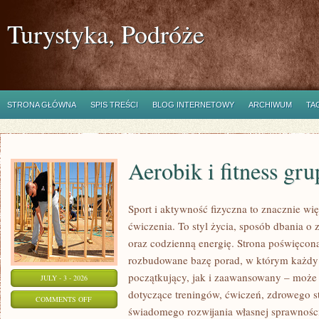
Turystyka, Podróże
STRONA GŁÓWNA
SPIS TREŚCI
BLOG INTERNETOWY
ARCHIWUM
TA
Aerobik i fitness gr
Sport i aktywność fizyczna to znacznie wię
ćwiczenia. To styl życia, sposób dbania o
oraz codzienną energię. Strona poświęcona
rozbudowane bazę porad, w którym każdy
początkujący, jak i zaawansowany – może 
JULY - 3 - 2026
dotyczące treningów, ćwiczeń, zdrowego st
ON
COMMENTS OFF
świadomego rozwijania własnej sprawności
AEROBIK