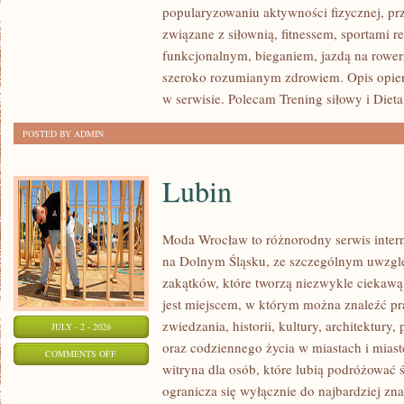
popularyzowaniu aktywności fizycznej, pr
I
związane z siłownią, fitnessem, sportami r
FITNESS
funkcjonalnym, bieganiem, jazdą na rowerz
GRUPOWY
szeroko rozumianym zdrowiem. Opis opier
w serwisie. Polecam Trening siłowy i Dieta
POSTED BY ADMIN
Lubin
Moda Wrocław to różnorodny serwis inte
na Dolnym Śląsku, ze szczególnym uwzgl
zakątków, które tworzą niezwykle ciekawą 
jest miejscem, w którym można znaleźć pr
zwiedzania, historii, kultury, architektury,
JULY - 2 - 2026
oraz codziennego życia w miastach i mias
ON
COMMENTS OFF
witryna dla osób, które lubią podróżowa
LUBIN
ogranicza się wyłącznie do najbardziej zna