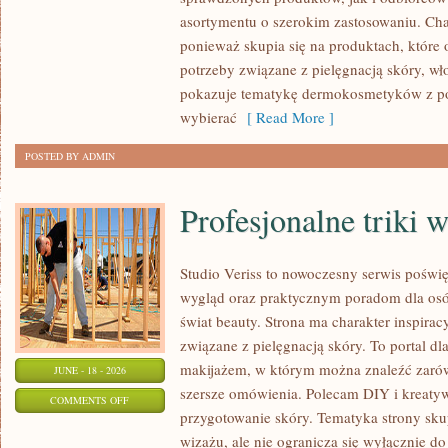
asortymentu o szerokim zastosowaniu. Char
ponieważ skupia się na produktach, które
potrzeby związane z pielęgnacją skóry, wło
pokazuje tematykę dermokosmetyków z po
wybierać
[ Read More ]
POSTED BY ADMIN
Profesjonalne triki 
Studio Veriss to nowoczesny serwis pośw
wygląd oraz praktycznym poradom dla osób
świat beauty. Strona ma charakter inspirac
związane z pielęgnacją skóry. To portal d
makijażem, w którym można znaleźć zarówn
JUNE - 18 - 2026
szersze omówienia. Polecam DIY i kreatywn
ON
COMMENTS OFF
przygotowanie skóry. Tematyka strony sku
PROFESJONALNE
wizażu, ale nie ogranicza się wyłącznie 