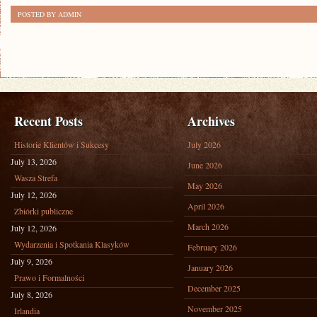
POSTED BY ADMIN
Recent Posts
Archives
Historie Klientów i Sukcesy
July 2026
July 13, 2026
June 2026
Wasza Strefa
May 2026
July 12, 2026
April 2026
Zbiórki publiczne
March 2026
July 12, 2026
Wydarzenia i Spotkania Klasyków
February 2026
July 9, 2026
January 2026
Prawo i Formalności
December 2025
July 8, 2026
November 2025
Irlandia