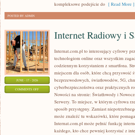
kompleksowe podejście do
[ Read More ]
POSTED BY ADMIN
Internet Radiowy i S
Internat.com.pl to interesujący cyfrowy 
technologiom online oraz wszystkim zagadn
codziennym korzystaniem z smartfona. St
miejscem dla osób, które chcą przyswoić św
bezprzewodowych, światłowodów, 5G, chm
JUNE - 17 - 2026
cyberbezpieczeństwa oraz praktycznych r
ON
COMMENTS OFF
Nowości na stronie: Światłowody i Nowocz
INTERNET
Serwery. To miejsce, w którym cyfrowa rz
RADIOWY
sposób przystępny. Zamiast niepotrzebneg
I
może znaleźć tu wskazówki, które pomaga
SATELITARNY
Internat.com.pl może pełnić funkcję inte
każdego, kto chce pewniej korzystać z int