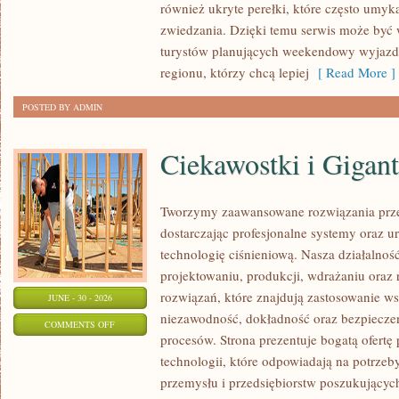
również ukryte perełki, które często umyk
zwiedzania. Dzięki temu serwis może być
turystów planujących weekendowy wyjazd,
regionu, którzy chcą lepiej
[ Read More ]
POSTED BY ADMIN
Ciekawostki i Gigan
Tworzymy zaawansowane rozwiązania prze
dostarczając profesjonalne systemy oraz 
technologię ciśnieniową. Nasza działalność
projektowaniu, produkcji, wdrażaniu ora
rozwiązań, które znajdują zastosowanie wsz
JUNE - 30 - 2026
niezawodność, dokładność oraz bezpiec
ON
COMMENTS OFF
procesów. Strona prezentuje bogatą ofertę
CIEKAWOSTKI
technologii, które odpowiadają na potrzeb
I
przemysłu i przedsiębiorstw poszukujący
GIGANTY