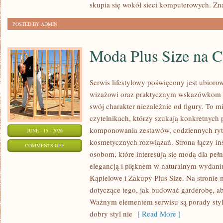
skupia się wokół sieci komputerowych. Zn
POSTED BY ADMIN
Moda Plus Size na 
Serwis lifestylowy poświęcony jest ubioro
wizażowi oraz praktycznym wskazówkom dl
swój charakter niezależnie od figury. To m
czytelnikach, którzy szukają konkretnych
komponowania zestawów, codziennych ryt
JUNE - 15 - 2026
kosmetycznych rozwiązań. Strona łączy ins
ON
COMMENTS OFF
osobom, które interesują się modą dla peł
MODA
elegancją i pięknem w naturalnym wydaniu
PLUS
Kąpielowe i Zakupy Plus Size. Na stronie 
SIZE
dotyczące tego, jak budować garderobę, ab
NA
Ważnym elementem serwisu są porady styli
CO
dobry styl nie
[ Read More ]
DZIEŃ