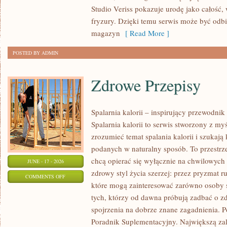
TRIKI
Studio Veriss pokazuje urodę jako całość,
WIZAŻYSTÓW
fryzury. Dzięki temu serwis może być odbi
magazyn
[ Read More ]
POSTED BY ADMIN
Zdrowe Przepisy
Spalarnia kalorii – inspirujący przewodni
Spalarnia kalorii to serwis stworzony z myś
zrozumieć temat spalania kalorii i szukają
podanych w naturalny sposób. To przestrze
chcą opierać się wyłącznie na chwilowych 
JUNE - 17 - 2026
zdrowy styl życia szerzej: przez pryzmat r
ON
COMMENTS OFF
które mogą zainteresować zarówno osoby st
ZDROWE
tych, którzy od dawna próbują zadbać o zd
PRZEPISY
spojrzenia na dobrze znane zagadnienia. P
Poradnik Suplementacyjny. Największą zale