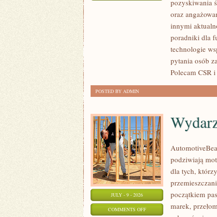
pozyskiwania ś
ZBIÓRKI
oraz angażowan
PUBLICZNE
innymi aktualn
poradniki dla 
technologie ws
pytania osób z
Polecam CSR i 
POSTED BY ADMIN
Wydarz
AutomotiveBear
podziwiają mot
dla tych, któr
przemieszczania
początkiem pas
JULY - 9 - 2026
marek, przeło
ON
COMMENTS OFF