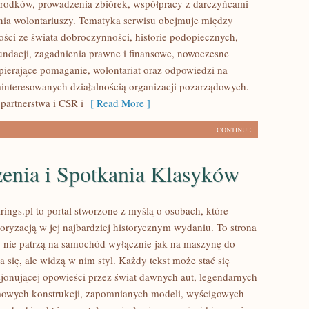
rodków, prowadzenia zbiórek, współpracy z darczyńcami
ia wolontariuszy. Tematyka serwisu obejmuje między
ości ze świata dobroczynności, historie podopiecznych,
fundacji, zagadnienia prawne i finansowe, nowoczesne
pierające pomaganie, wolontariat oraz odpowiedzi na
ainteresowanych działalnością organizacji pozarządowych.
partnerstwa i CSR i
[ Read More ]
CONTINUE
enia i Spotkania Klasyków
ings.pl to portal stworzone z myślą o osobach, które
oryzacją w jej najbardziej historycznym wydaniu. To strona
zy nie patrzą na samochód wyłącznie jak na maszynę do
 się, ale widzą w nim styl. Każdy tekst może stać się
jonującej opowieści przez świat dawnych aut, legendarnych
mowych konstrukcji, zapomnianych modeli, wyścigowych