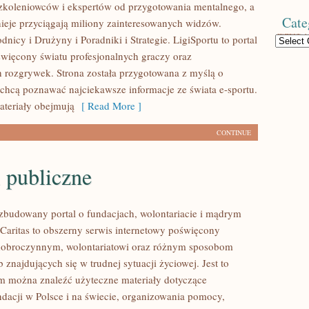
koleniowców i ekspertów od przygotowania mentalnego, a
Cate
nieje przyciągają miliony zainteresowanych widzów.
icy i Drużyny i Poradniki i Strategie. LigiSportu to portal
Categories
więcony światu profesjonalnych graczy oraz
h rozgrywek. Strona została przygotowana z myślą o
 chcą poznawać najciekawsze informacje ze świata e-sportu.
teriały obejmują
[ Read More ]
CONTINUE
 publiczne
ozbudowany portal o fundacjach, wolontariacie i mądrym
aritas to obszerny serwis internetowy poświęcony
dobroczynnym, wolontariatowi oraz różnym sposobom
 znajdujących się w trudnej sytuacji życiowej. Jest to
ym można znaleźć użyteczne materiały dotyczące
ndacji w Polsce i na świecie, organizowania pomocy,