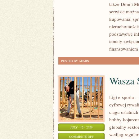
także Dom i Mi
KLIENTÓW
serwisie można
I
kupowania, spr
SUKCESY
nieruchomości
podstawowe inf
tematy związan
finansowaniem
POSTED BY ADMIN
Wasza S
Ligi e-sportu 
cyfrowej rywal
ciągu ostatnic
hobby kojarzo
globalny sekto
JULY - 12 - 2026
według regular
ON
COMMENTS OFF