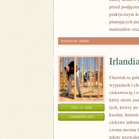
I
przed podjęcie
FORMALNOŚCI
praktycznym ko
planujących pr
materiałów ora
POSTED BY ADMIN
Irlandi
Cherrish to pe
wyjazdach i ch
ciekawością i 
który może zai
tych, którzy po
JULY - 6 - 2026
kuchni, histori
ON
COMMENTS OFF
ciekawe inform
IRLANDIA
czemu można tu
teksty pozwala