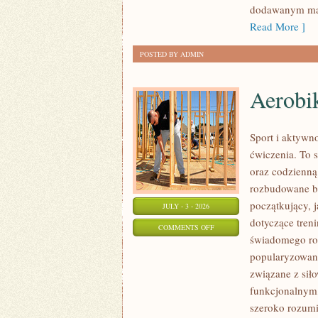
dodawanym mat
Read More ]
POSTED BY ADMIN
Aerobik
Sport i aktywno
ćwiczenia. To 
oraz codzienną
rozbudowane b
początkujący, 
JULY - 3 - 2026
dotyczące tren
ON
COMMENTS OFF
świadomego roz
AEROBIK
popularyzowani
I
związane z siło
FITNESS
funkcjonalnym,
GRUPOWY
szeroko rozumi