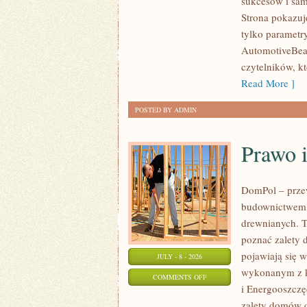
sukcesów i sam
WYDARZENIA
Strona pokazuje
I
tylko parametr
SPOTKANIA
AutomotiveBear
KLASYKÓW
czytelników, k
Read More ]
POSTED BY ADMIN
Prawo 
DomPol – prze
budownictwem 
drewnianych. To
poznać zalety d
pojawiają się 
JULY - 8 - 2026
wykonanym z k
ON
COMMENTS OFF
i Energooszczę
PRAWO
zalety domów d