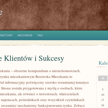
e
ERNETOWY
ARCHIWUM
TAGI
e Klientów i Sukcesy
Kale
zkania – obszerne kompendium o nieruchomościach,
i rynku mieszkaniowym Borawska Mieszkania to
M
rtal informacyjny poświęcony szeroko rozumianej tematyce
 Strona została przygotowana z myślą o osobach, które
3
mieszkania, ale również o inwestorach, właścicielach
10
 najemcach, pośrednikach oraz wszystkich czytelnikach
17
ej zrozumieć mechanizmy funkcjonowania rynku. Zobacz
24