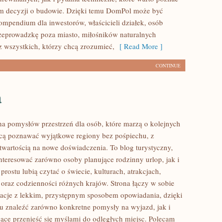
m decyzji o budowie. Dzięki temu DomPol może być
mpendium dla inwestorów, właścicieli działek, osób
zeprowadzkę poza miasto, miłośników naturalnych
z wszystkich, którzy chcą zrozumieć,
[ Read More ]
CONTINUE
a
łna pomysłów przestrzeń dla osób, które marzą o kolejnych
cą poznawać wyjątkowe regiony bez pośpiechu, z
otwartością na nowe doświadczenia. To blog turystyczny,
nteresować zarówno osoby planujące rodzinny urlop, jak i
 prostu lubią czytać o świecie, kulturach, atrakcjach,
i oraz codzienności różnych krajów. Strona łączy w sobie
acje z lekkim, przystępnym sposobem opowiadania, dzięki
 znaleźć zarówno konkretne pomysły na wyjazd, jak i
jące przenieść się myślami do odległych miejsc. Polecam