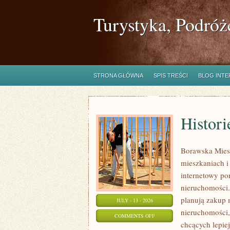
Turystyka, Podróż
STRONA GŁÓWNA
SPIS TREŚCI
BLOG INT
Histori
Borawska Mies
mieszkaniach 
internetowy po
nieruchomości.
planują zakup 
JULY - 13 - 2026
nieruchomości,
ON
COMMENTS OFF
chcących lepi
HISTORIE