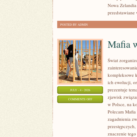
Nowa Zelandia 
przedstawiane 
POSTED BY ADMIN
Mafia 
Świat zorganiz
zainteresowani
kompleksowe k
ich ewolucji, 
prezentuje tem
JULY - 4 - 2026
zjawisk związa
ON
COMMENTS OFF
w Polsce, na k
MAFIA
Polecam Mafia 
W
zagadnienia zw
POLSCE
przestępczych,
znaczenie tego 