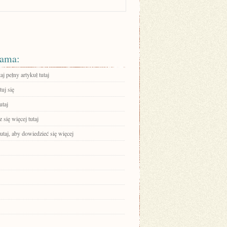
ama:
aj pełny artykuł tutaj
uj się
utaj
się więcej tutaj
tutaj, aby dowiedzieć się więcej