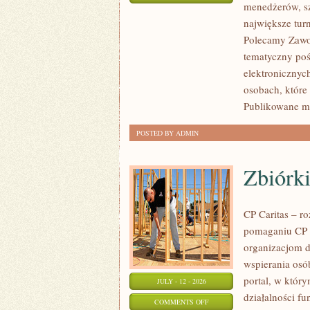
menedżerów, sz
WASZA
największe tur
STREFA
Polecamy Zawodn
tematyczny poś
elektronicznyc
osobach, które
Publikowane ma
POSTED BY ADMIN
Zbiórki
CP Caritas – r
pomaganiu CP C
organizacjom 
wspierania osób
portal, w któr
JULY - 12 - 2026
działalności fu
ON
COMMENTS OFF