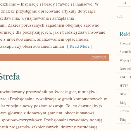
31
eszkanie – Inspiracje i Porady Prawne i Finansowe. W
 znaleźć przystępnie opracowane artykuły dotyczące
« Jul
zedawania, wynajmowania i zarządzania
ami. Zakres poruszanych zagadnień obejmuje zarówno
ormacje dla początkujących, jak i bardziej zaawansowane
Rekl
e z inwestowaniem, analizowaniem opłacalności,
Przeczyt
 zakupu czy obserwowaniem zmian
[ Read More ]
Skontakt
CONTINUE
Więcej t
Dowiedz 
trefa
Kliknij 
HTTP
– rozbudowany przewodnik po świecie gier, turniejów i
Blog
izacji Profesjonalna rywalizacja w grach komputerowych w
Blog
h lat zupełnie nowy poziom rozwoju. To, co dawniej było
Strona
nym głównie z domowym graniem, obecnie stanowi
r sportowo-rozrywkowy. Profesjonalni zawodnicy trenują
Tutaj
nych programów szkoleniowych, drużyny zatrudniają