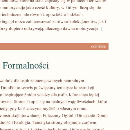
ochodów, które na stałe zapisały się w pamięci kierowców.
 motoryzację jako część kultury, w którym liczą się nie
y techniczne, ale również opowieść o ludziach.
ings.pl może zainteresować zarówno kolekcjonerów, jak i
tórzy dopiero odkrywają, dlaczego dawna motoryzacja
[
CONTINUE
i Formalności
wodnik dla osób zainteresowanych naturalnym
DomPol to serwis poświęcony tematyce konstrukcji
 inspirujące źródło wiedzy dla osób, które chcą lepiej
rewna. Strona skupia się na realnych wątpliwościach, które
wtedy, gdy ktoś zaczyna myśleć o własnym domu
onstrukcji drewnianej. Polecamy Ogród i Otoczenie Domu
dność i Ekologia. Tematyka strony obejmuje zarówno
rewnianych, jak i pytania techniczne, które warto poznać