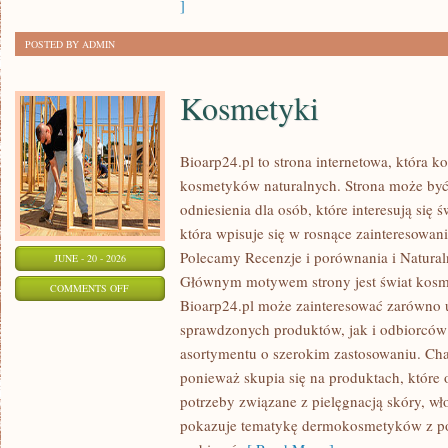
]
POSTED BY ADMIN
Kosmetyki
Bioarp24.pl to strona internetowa, która k
kosmetyków naturalnych. Strona może być
odniesienia dla osób, które interesują się 
która wpisuje się w rosnące zainteresowani
Polecamy Recenzje i porównania i Naturaln
JUNE - 20 - 2026
Głównym motywem strony jest świat kosm
ON
COMMENTS OFF
Bioarp24.pl może zainteresować zarówno
KOSMETYKI
sprawdzonych produktów, jak i odbiorców
asortymentu o szerokim zastosowaniu. Char
ponieważ skupia się na produktach, które
potrzeby związane z pielęgnacją skóry, wło
pokazuje tematykę dermokosmetyków z po