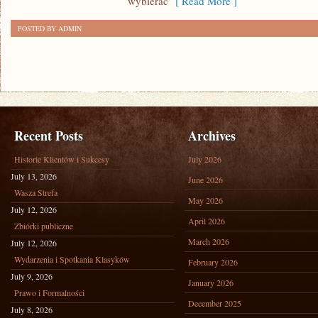
wybierać
[ Read More ]
POSTED BY ADMIN
Recent Posts
Archives
Historie Klientów i Sukcesy
July 2026
July 13, 2026
June 2026
Wasza Strefa
May 2026
July 12, 2026
April 2026
Zbiórki publiczne
March 2026
July 12, 2026
Wydarzenia i Spotkania Klasyków
February 2026
July 9, 2026
January 2026
Prawo i Formalności
December 2025
July 8, 2026