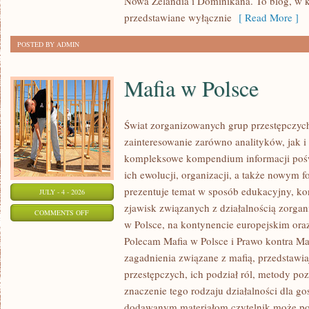
Nowa Zelandia i Dominikana. To blog, w k
przedstawiane wyłącznie
[ Read More ]
POSTED BY ADMIN
Mafia w Polsce
Świat zorganizowanych grup przestępczych
zainteresowanie zarówno analityków, jak i
kompleksowe kompendium informacji poś
ich ewolucji, organizacji, a także nowym 
prezentuje temat w sposób edukacyjny, kon
JULY - 4 - 2026
zjawisk związanych z działalnością zorga
ON
COMMENTS OFF
w Polsce, na kontynencie europejskim ora
MAFIA
Polecam Mafia w Polsce i Prawo kontra Maf
W
zagadnienia związane z mafią, przedstawia
POLSCE
przestępczych, ich podział ról, metody po
znaczenie tego rodzaju działalności dla go
dodawanym materiałom czytelnik może po