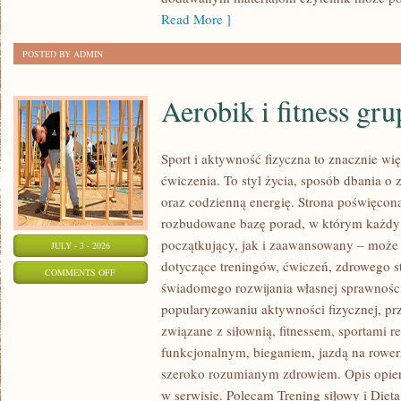
Read More ]
POSTED BY ADMIN
Aerobik i fitness gr
Sport i aktywność fizyczna to znacznie wię
ćwiczenia. To styl życia, sposób dbania o
oraz codzienną energię. Strona poświęcona
rozbudowane bazę porad, w którym każdy
początkujący, jak i zaawansowany – może 
JULY - 3 - 2026
dotyczące treningów, ćwiczeń, zdrowego st
ON
COMMENTS OFF
świadomego rozwijania własnej sprawności
AEROBIK
popularyzowaniu aktywności fizycznej, pr
I
związane z siłownią, fitnessem, sportami r
FITNESS
funkcjonalnym, bieganiem, jazdą na rowerz
GRUPOWY
szeroko rozumianym zdrowiem. Opis opier
w serwisie. Polecam Trening siłowy i Dieta