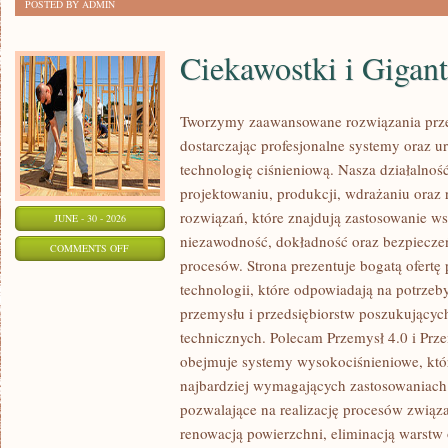
POSTED BY ADMIN
Ciekawostki i Gigan
Tworzymy zaawansowane rozwiązania prze
dostarczając profesjonalne systemy oraz 
technologię ciśnieniową. Nasza działalność
projektowaniu, produkcji, wdrażaniu ora
rozwiązań, które znajdują zastosowanie wsz
JUNE - 30 - 2026
niezawodność, dokładność oraz bezpiec
ON
COMMENTS OFF
procesów. Strona prezentuje bogatą ofertę
CIEKAWOSTKI
technologii, które odpowiadają na potrzeb
I
przemysłu i przedsiębiorstw poszukujący
GIGANTY
technicznych. Polecam Przemysł 4.0 i Prze
ŚWIATA
obejmuje systemy wysokociśnieniowe, któ
najbardziej wymagających zastosowaniac
pozwalające na realizację procesów związ
renowacją powierzchni, eliminacją warst