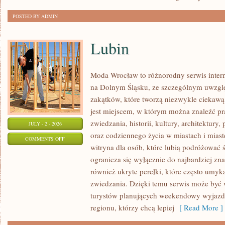
POSTED BY ADMIN
Lubin
Moda Wrocław to różnorodny serwis inte
na Dolnym Śląsku, ze szczególnym uwzgl
zakątków, które tworzą niezwykle ciekawą 
jest miejscem, w którym można znaleźć pr
zwiedzania, historii, kultury, architektury,
JULY - 2 - 2026
oraz codziennego życia w miastach i mias
ON
COMMENTS OFF
witryna dla osób, które lubią podróżowa
LUBIN
ogranicza się wyłącznie do najbardziej zna
również ukryte perełki, które często umyk
zwiedzania. Dzięki temu serwis może być
turystów planujących weekendowy wyjazd,
regionu, którzy chcą lepiej
[ Read More ]