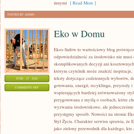
innymi
[ Read More ]
POSTED BY ADMIN
Eko w Domu
Ekos-Sułów to wartościowy blog poświęcon
odpowiedzialność za środowisko nie musi
skomplikowanych decyzji ani kosztownych
którym czytelnik może znaleźć inspiracje,
teksty dotyczące codziennych wyborów, d
JUNE - 27 - 2026
gotowania, energii, recyklingu, przyrody
ON
COMMENTS OFF
wspierających bardziej zrównoważony styl 
EKO
przygotowana z myślą o osobach, które c
W
wyzwania środowiskowe, ale jednocześnie 
DOMU
przystępny sposób. Nowości na stronie Ek
Styl Życia. Charakter serwisu sprawia, że
jako zielony przewodnik dla każdego, kto z