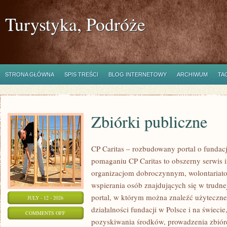
Turystyka, Podróże
STRONA GŁÓWNA
SPIS TREŚCI
BLOG INTERNETOWY
ARCHIWUM
TA
Zbiórki publiczne
CP Caritas – rozbudowany portal o fundac
pomaganiu CP Caritas to obszerny serwis 
organizacjom dobroczynnym, wolontariat
wspierania osób znajdujących się w trudnej 
portal, w którym można znaleźć użyteczne
JULY - 12 - 2026
działalności fundacji w Polsce i na świec
ON
COMMENTS OFF
pozyskiwania środków, prowadzenia zbiór
ZBIÓRKI