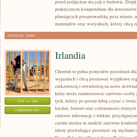
przed podjęciem decyzji o budowie. Dzię
FORMALNOŚCI
praktycznym kompendium dla inwestorów, w
planujących przeprowadzkę poza miasto, 
materiałów oraz wszystkich, którzy chcą 
POSTED BY ADMIN
Irlandia
Cherrish to pełna pomysłów przestrzeń dla
wyjazdach i chcą poznawać wyjątkowe reg
ciekawością i otwartością na nowe doświad
który może zainteresować zarówno osoby p
tych, którzy po prostu lubią czytać o świec
JULY - 6 - 2026
kuchni, historii oraz codzienności różnych
ON
COMMENTS OFF
ciekawe informacje z lekkim, przystępny
IRLANDIA
czemu można tu znaleźć zarówno konkretn
teksty pozwalające przenieść się myślami 