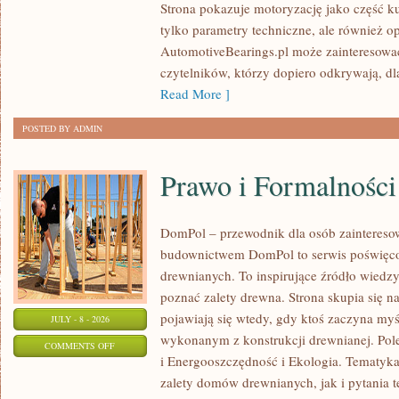
Strona pokazuje motoryzację jako część kul
I
tylko parametry techniczne, ale również o
SPOTKANIA
AutomotiveBearings.pl może zainteresować
KLASYKÓW
czytelników, którzy dopiero odkrywają, d
Read More ]
POSTED BY ADMIN
Prawo i Formalności
DomPol – przewodnik dla osób zainteres
budownictwem DomPol to serwis poświęco
drewnianych. To inspirujące źródło wiedzy 
poznać zalety drewna. Strona skupia się na
pojawiają się wtedy, gdy ktoś zaczyna m
JULY - 8 - 2026
wykonanym z konstrukcji drewnianej. Po
ON
COMMENTS OFF
i Energooszczędność i Ekologia. Tematyk
PRAWO
zalety domów drewnianych, jak i pytania t
I