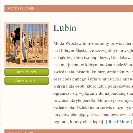
POSTED BY ADMIN
Lubin
Moda Wrocław to różnorodny serwis inte
na Dolnym Śląsku, ze szczególnym uwzgl
zakątków, które tworzą niezwykle ciekawą 
jest miejscem, w którym można znaleźć pr
zwiedzania, historii, kultury, architektury,
JULY - 2 - 2026
oraz codziennego życia w miastach i mias
ON
COMMENTS OFF
witryna dla osób, które lubią podróżowa
LUBIN
ogranicza się wyłącznie do najbardziej zna
również ukryte perełki, które często umyk
zwiedzania. Dzięki temu serwis może być
turystów planujących weekendowy wyjazd,
regionu, którzy chcą lepiej
[ Read More ]