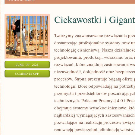
POSTED BY ADMIN
Ciekawostki i Gigan
Tworzymy zaawansowane rozwiązania prze
dostarczając profesjonalne systemy oraz 
technologię ciśnieniową. Nasza działalność
projektowaniu, produkcji, wdrażaniu ora
rozwiązań, które znajdują zastosowanie wsz
JUNE - 30 - 2026
niezawodność, dokładność oraz bezpiec
ON
COMMENTS OFF
procesów. Strona prezentuje bogatą ofertę
CIEKAWOSTKI
technologii, które odpowiadają na potrzeb
I
przemysłu i przedsiębiorstw poszukujący
GIGANTY
technicznych. Polecam Przemysł 4.0 i Prze
ŚWIATA
obejmuje systemy wysokociśnieniowe, któ
najbardziej wymagających zastosowaniac
pozwalające na realizację procesów związ
renowacją powierzchni, eliminacją warst