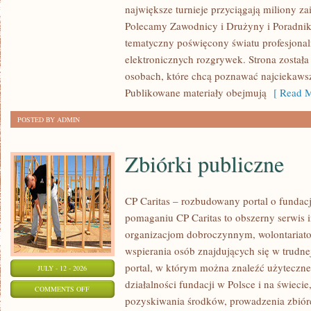
największe turnieje przyciągają miliony z
STREFA
Polecamy Zawodnicy i Drużyny i Poradniki i
tematyczny poświęcony światu profesjonal
elektronicznych rozgrywek. Strona został
osobach, które chcą poznawać najciekawsze
Publikowane materiały obejmują
[ Read M
POSTED BY ADMIN
Zbiórki publiczne
CP Caritas – rozbudowany portal o fundac
pomaganiu CP Caritas to obszerny serwis 
organizacjom dobroczynnym, wolontariat
wspierania osób znajdujących się w trudnej 
portal, w którym można znaleźć użyteczne
JULY - 12 - 2026
działalności fundacji w Polsce i na świec
ON
COMMENTS OFF
pozyskiwania środków, prowadzenia zbiór
ZBIÓRKI