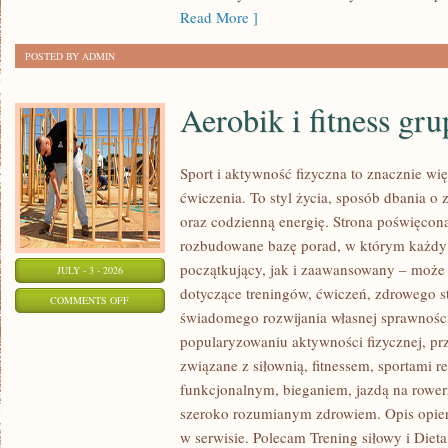
Read More ]
POSTED BY ADMIN
Aerobik i fitness gr
Sport i aktywność fizyczna to znacznie wię
ćwiczenia. To styl życia, sposób dbania o
oraz codzienną energię. Strona poświęcona
rozbudowane bazę porad, w którym każdy
początkujący, jak i zaawansowany – może 
JULY - 3 - 2026
dotyczące treningów, ćwiczeń, zdrowego st
ON
COMMENTS OFF
świadomego rozwijania własnej sprawności
AEROBIK
popularyzowaniu aktywności fizycznej, pr
I
związane z siłownią, fitnessem, sportami r
FITNESS
funkcjonalnym, bieganiem, jazdą na rowerz
GRUPOWY
szeroko rozumianym zdrowiem. Opis opier
w serwisie. Polecam Trening siłowy i Dieta