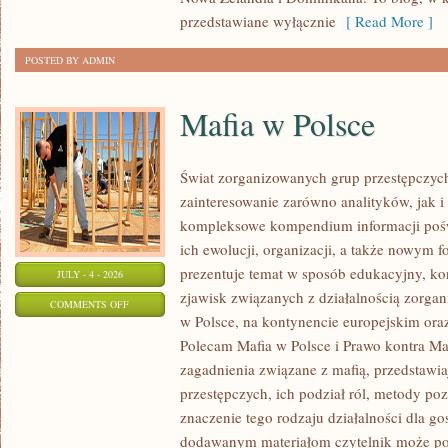
przedstawiane wyłącznie
[ Read More ]
POSTED BY ADMIN
Mafia w Polsce
Świat zorganizowanych grup przestępczych
zainteresowanie zarówno analityków, jak i
kompleksowe kompendium informacji poś
ich ewolucji, organizacji, a także nowym 
prezentuje temat w sposób edukacyjny, kon
JULY - 4 - 2026
zjawisk związanych z działalnością zorga
ON
COMMENTS OFF
w Polsce, na kontynencie europejskim ora
MAFIA
Polecam Mafia w Polsce i Prawo kontra Maf
W
zagadnienia związane z mafią, przedstawia
POLSCE
przestępczych, ich podział ról, metody po
znaczenie tego rodzaju działalności dla go
dodawanym materiałom czytelnik może po