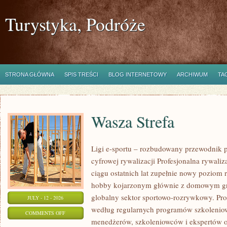
Turystyka, Podróże
STRONA GŁÓWNA
SPIS TREŚCI
BLOG INTERNETOWY
ARCHIWUM
TA
Wasza Strefa
Ligi e-sportu – rozbudowany przewodnik po
cyfrowej rywalizacji Profesjonalna rywal
ciągu ostatnich lat zupełnie nowy poziom 
hobby kojarzonym głównie z domowym gr
globalny sektor sportowo-rozrywkowy. Pro
JULY - 12 - 2026
według regularnych programów szkoleniow
ON
COMMENTS OFF
menedżerów, szkoleniowców i ekspertów o
WASZA