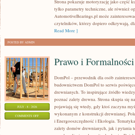
Strona pokazuje motoryzację jako część kul
I
tylko parametry techniczne, ale również o
SPOTKANIA
AutomotiveBearings.pl może zainteresować
KLASYKÓW
czytelników, którzy dopiero odkrywają, d
Read More ]
POSTED BY ADMIN
Prawo i Formalności
DomPol – przewodnik dla osób zainteres
budownictwem DomPol to serwis poświęco
drewnianych. To inspirujące źródło wiedzy 
poznać zalety drewna. Strona skupia się na
pojawiają się wtedy, gdy ktoś zaczyna m
JULY - 8 - 2026
wykonanym z konstrukcji drewnianej. Po
ON
COMMENTS OFF
i Energooszczędność i Ekologia. Tematyk
PRAWO
zalety domów drewnianych, jak i pytania t
I