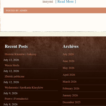
innymi
[ Read More ]
POSTED BY ADMIN
Recent Posts
Archives
Historie Klientów i Sukcesy
July 2026
July 13, 2026
June 2026
Wasza Strefa
May 2026
July 12, 2026
April 2026
Zbiórki publiczne
March 2026
July 12, 2026
Wydarzenia i Spotkania Klasyków
February 2026
July 9, 2026
January 2026
Prawo i Formalności
December 2025
July 8, 2026