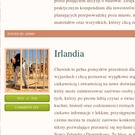
przed podjęciem decyzji o budowie. Dzię
FORMALNOŚCI
praktycznym kompendium dla inwestorów, w
planujących przeprowadzkę poza miasto, 
materiałów oraz wszystkich, którzy chcą 
POSTED BY ADMIN
Irlandia
Cherrish to pełna pomysłów przestrzeń dla
wyjazdach i chcą poznawać wyjątkowe reg
ciekawością i otwartością na nowe doświad
który może zainteresować zarówno osoby p
tych, którzy po prostu lubią czytać o świec
JULY - 6 - 2026
kuchni, historii oraz codzienności różnych
ON
COMMENTS OFF
ciekawe informacje z lekkim, przystępny
IRLANDIA
czemu można tu znaleźć zarówno konkretn
teksty pozwalające przenieść się myślami 
Nowa Zelandia i Dominikana. To blog, w k