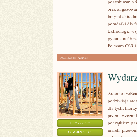
pozyskiwania ś
ZBIÓRKI
oraz angażowan
PUBLICZNE
innymi aktualn
poradniki dla 
technologie ws
pytania osób z
Polecam CSR i 
POSTED BY ADMIN
Wydarz
AutomotiveBear
podziwiają mot
dla tych, któr
przemieszczania
początkiem pas
JULY - 9 - 2026
marek, przeło
ON
COMMENTS OFF