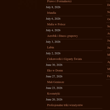
Prawo i Formalności
D
July 8, 2026
N
Irlandia
July 6, 2026
Oc
Mafia w Polsce
Se
July 4, 2026
A
Aerobik i fitness grupowy
Ju
July 3, 2026
Lubin
Ju
July 2, 2026
M
Ciekawostki i Giganty Świata
Ap
June 30, 2026
M
Eko w Domu
Fe
June 27, 2026
Mali Geniusze
June 23, 2026
Kosmetyki
June 20, 2026
Profesjonalne triki wizażystów