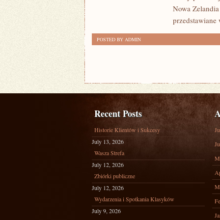
Nowa Zelandia 
przedstawiane 
POSTED BY ADMIN
Recent Posts
A
Historie Klientów i Sukcesy
Ju
July 13, 2026
Ju
Wasza Strefa
M
July 12, 2026
Ap
Zbiórki publiczne
M
July 12, 2026
Wydarzenia i Spotkania Klasyków
Fe
July 9, 2026
Ja