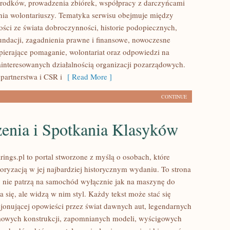
rodków, prowadzenia zbiórek, współpracy z darczyńcami
ia wolontariuszy. Tematyka serwisu obejmuje między
ości ze świata dobroczynności, historie podopiecznych,
fundacji, zagadnienia prawne i finansowe, nowoczesne
pierające pomaganie, wolontariat oraz odpowiedzi na
ainteresowanych działalnością organizacji pozarządowych.
partnerstwa i CSR i
[ Read More ]
CONTINUE
enia i Spotkania Klasyków
ings.pl to portal stworzone z myślą o osobach, które
oryzacją w jej najbardziej historycznym wydaniu. To strona
zy nie patrzą na samochód wyłącznie jak na maszynę do
 się, ale widzą w nim styl. Każdy tekst może stać się
jonującej opowieści przez świat dawnych aut, legendarnych
mowych konstrukcji, zapomnianych modeli, wyścigowych