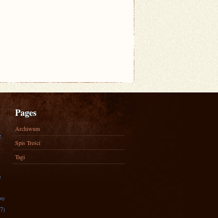
Pages
Archiwum
e
Spis Treści
Tagi
)
zny
7)