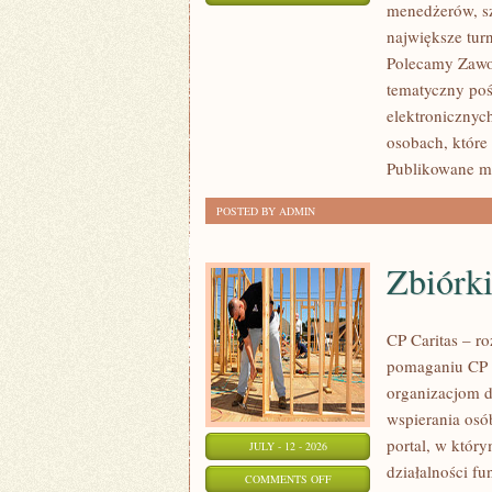
menedżerów, sz
WASZA
największe tur
STREFA
Polecamy Zawodn
tematyczny poś
elektronicznyc
osobach, które
Publikowane ma
POSTED BY ADMIN
Zbiórki
CP Caritas – r
pomaganiu CP C
organizacjom 
wspierania osób
portal, w któr
JULY - 12 - 2026
działalności fu
ON
COMMENTS OFF