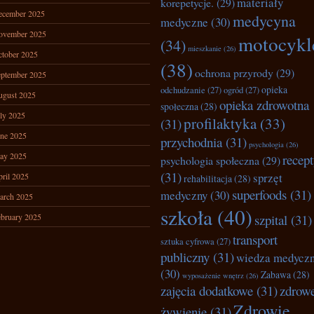
materiały
korepetycje.
(29)
ecember 2025
medycyna
medyczne
(30)
ovember 2025
motocykl
(34)
mieszkanie
(26)
tober 2025
(38)
ochrona przyrody
(29)
ptember 2025
opieka
odchudzanie
(27)
ogród
(27)
ugust 2025
opieka zdrowotna
społeczna
(28)
ly 2025
profilaktyka
(33)
(31)
ne 2025
przychodnia
(31)
psychologia
(26)
ay 2025
recep
psychologia społeczna
(29)
(31)
sprzęt
ril 2025
rehabilitacja
(28)
superfoods
(31)
medyczny
(30)
arch 2025
szkoła
(40)
bruary 2025
szpital
(31)
transport
sztuka cyfrowa
(27)
publiczny
(31)
wiedza medycz
(30)
Zabawa
(28)
wyposażenie wnętrz
(26)
zajęcia dodatkowe
(31)
zdrow
Zdrowie
żywienie
(31)