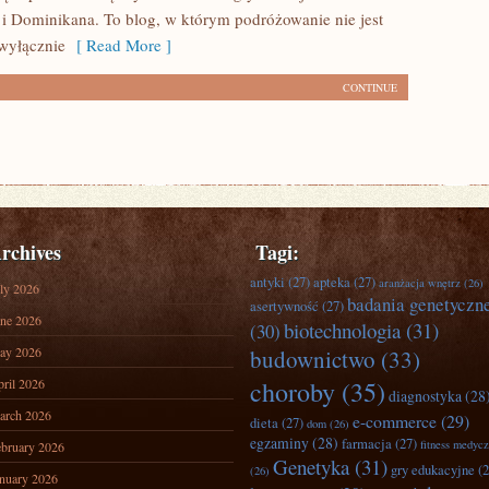
i Dominikana. To blog, w którym podróżowanie nie jest
wyłącznie
[ Read More ]
CONTINUE
rchives
Tagi:
antyki
(27)
apteka
(27)
aranżacja wnętrz
(26)
ly 2026
badania genetyczn
asertywność
(27)
ne 2026
biotechnologia
(31)
(30)
ay 2026
budownictwo
(33)
ril 2026
choroby
(35)
diagnostyka
(28
arch 2026
e-commerce
(29)
dieta
(27)
dom
(26)
egzaminy
(28)
farmacja
(27)
fitness medyc
bruary 2026
Genetyka
(31)
gry edukacyjne
(2
(26)
nuary 2026