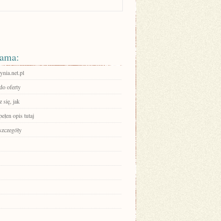
ama:
dynia.net.pl
do oferty
 się, jak
ełen opis tutaj
szczegóły