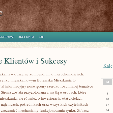
e
ERNETOWY
ARCHIWUM
TAGI
e Klientów i Sukcesy
Kale
zkania – obszerne kompendium o nieruchomościach,
i rynku mieszkaniowym Borawska Mieszkania to
M
rtal informacyjny poświęcony szeroko rozumianej tematyce
 Strona została przygotowana z myślą o osobach, które
3
mieszkania, ale również o inwestorach, właścicielach
10
 najemcach, pośrednikach oraz wszystkich czytelnikach
17
ej zrozumieć mechanizmy funkcjonowania rynku. Zobacz
24