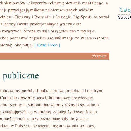
koleniowców i ekspertów od przygotowania mentalnego, a
Cate
nieje przyciągają miliony zainteresowanych widzów.
icy i Drużyny i Poradniki i Strategie. LigiSportu to portal
Categories
więcony światu profesjonalnych graczy oraz
h rozgrywek. Strona została przygotowana z myślą o
 chcą poznawać najciekawsze informacje ze świata e-sportu.
teriały obejmują
[ Read More ]
CONTINUE
 publiczne
ozbudowany portal o fundacjach, wolontariacie i mądrym
aritas to obszerny serwis internetowy poświęcony
dobroczynnym, wolontariatowi oraz różnym sposobom
 znajdujących się w trudnej sytuacji życiowej. Jest to
ym można znaleźć użyteczne materiały dotyczące
ndacji w Polsce i na świecie, organizowania pomocy,