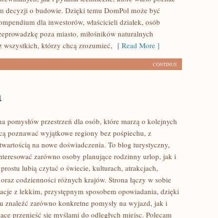
m decyzji o budowie. Dzięki temu DomPol może być
mpendium dla inwestorów, właścicieli działek, osób
zeprowadzkę poza miasto, miłośników naturalnych
z wszystkich, którzy chcą zrozumieć,
[ Read More ]
CONTINUE
a
łna pomysłów przestrzeń dla osób, które marzą o kolejnych
cą poznawać wyjątkowe regiony bez pośpiechu, z
otwartością na nowe doświadczenia. To blog turystyczny,
nteresować zarówno osoby planujące rodzinny urlop, jak i
 prostu lubią czytać o świecie, kulturach, atrakcjach,
i oraz codzienności różnych krajów. Strona łączy w sobie
acje z lekkim, przystępnym sposobem opowiadania, dzięki
 znaleźć zarówno konkretne pomysły na wyjazd, jak i
jące przenieść się myślami do odległych miejsc. Polecam