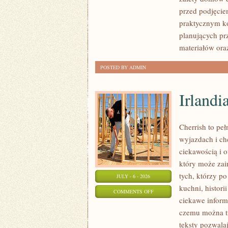
I
przed podjęcie
FORMALNOŚCI
praktycznym ko
planujących pr
materiałów ora
POSTED BY ADMIN
Irlandi
Cherrish to pe
wyjazdach i ch
ciekawością i 
który może zai
tych, którzy po
JULY - 6 - 2026
kuchni, histori
ON
COMMENTS OFF
ciekawe inform
IRLANDIA
czemu można tu
teksty pozwala