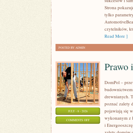
sukcesów i sam
WYDARZENIA
Strona pokazuje
I
tylko parametr
SPOTKANIA
AutomotiveBear
KLASYKÓW
czytelników, k
Read More ]
POSTED BY ADMIN
Prawo 
DomPol – prze
budownictwem 
drewnianych. To
poznać zalety d
pojawiają się 
JULY - 8 - 2026
wykonanym z k
ON
COMMENTS OFF
i Energooszczę
PRAWO
zalety domów d