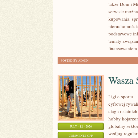
także Dom i Mi
KLIENTÓW
serwisie można
I
kupowania, spr
SUKCESY
nieruchomości
podstawowe inf
tematy związan
finansowaniem
POSTED BY ADMIN
Wasza S
Ligi e-sportu 
cyfrowej rywal
ciągu ostatnic
hobby kojarzo
globalny sekto
JULY - 12 - 2026
według regular
ON
COMMENTS OFF