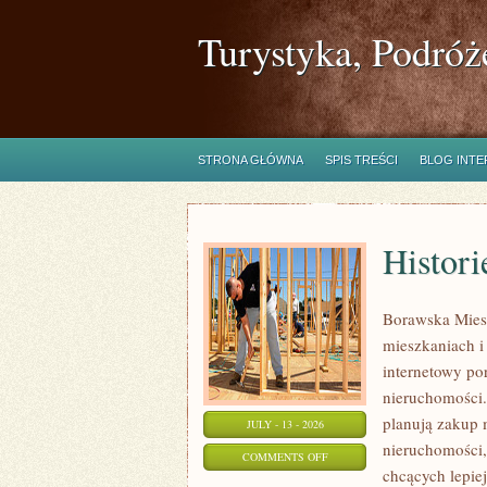
Turystyka, Podróż
STRONA GŁÓWNA
SPIS TREŚCI
BLOG INT
Histori
Borawska Mies
mieszkaniach 
internetowy po
nieruchomości.
planują zakup 
JULY - 13 - 2026
nieruchomości,
ON
COMMENTS OFF
chcących lepi
HISTORIE