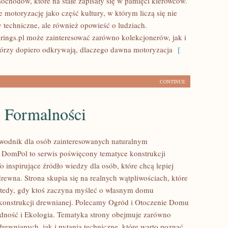
ochodów, które na stałe zapisały się w pamięci kierowców.
 motoryzację jako część kultury, w którym liczą się nie
y techniczne, ale również opowieść o ludziach.
ings.pl może zainteresować zarówno kolekcjonerów, jak i
tórzy dopiero odkrywają, dlaczego dawna motoryzacja
[
CONTINUE
i Formalności
wodnik dla osób zainteresowanych naturalnym
DomPol to serwis poświęcony tematyce konstrukcji
 inspirujące źródło wiedzy dla osób, które chcą lepiej
rewna. Strona skupia się na realnych wątpliwościach, które
wtedy, gdy ktoś zaczyna myśleć o własnym domu
onstrukcji drewnianej. Polecamy Ogród i Otoczenie Domu
dność i Ekologia. Tematyka strony obejmuje zarówno
rewnianych, jak i pytania techniczne, które warto poznać