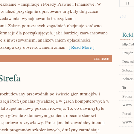
31
eszkanie – Inspiracje i Porady Prawne i Finansowe. W
 znaleźć przystępnie opracowane artykuły dotyczące
« Jul
zedawania, wynajmowania i zarządzania
ami. Zakres poruszanych zagadnień obejmuje zarówno
ormacje dla początkujących, jak i bardziej zaawansowane
Rekl
e z inwestowaniem, analizowaniem opłacalności,
http://g
 zakupu czy obserwowaniem zmian
[ Read More ]
Przejdź 
CONTINUE
Dowiedz
Zobacz p
trefa
Zobacz 
Tu
– rozbudowany przewodnik po świecie gier, turniejów i
Strona
izacji Profesjonalna rywalizacja w grach komputerowych w
WWW
h lat zupełnie nowy poziom rozwoju. To, co dawniej było
Portal
nym głównie z domowym graniem, obecnie stanowi
r sportowo-rozrywkowy. Profesjonalni zawodnicy trenują
WWW
nych programów szkoleniowych, drużyny zatrudniają