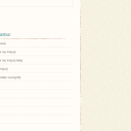
ama:
teraz
 się więcej
się więcej tutaj
więcej
pełne szczegóły