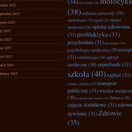
motocykl
(34)
mieszkanie
(26)
tober 2025
(38)
ochrona przyrody
(29)
ptember 2025
opieka
odchudzanie
(27)
ogród
(27)
ugust 2025
opieka zdrowotna
społeczna
(28)
ly 2025
profilaktyka
(33)
(31)
ne 2025
przychodnia
(31)
psychologia
(26)
ay 2025
recep
psychologia społeczna
(29)
(31)
sprzęt
ril 2025
rehabilitacja
(28)
superfoods
(31)
medyczny
(30)
arch 2025
szkoła
(40)
bruary 2025
szpital
(31)
transport
sztuka cyfrowa
(27)
publiczny
(31)
wiedza medycz
(30)
Zabawa
(28)
wyposażenie wnętrz
(26)
zajęcia dodatkowe
(31)
zdrow
Zdrowie
żywienie
(31)
(35)