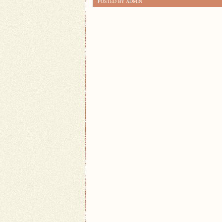
POSTED BY ADMIN
PROSTYCH
TECHNIK
PŁYWANIA
DLA
POCZĄTKUJĄCYCH