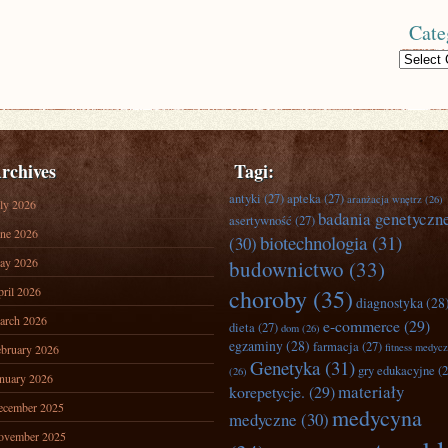
Cate
Categories
rchives
Tagi:
antyki
(27)
apteka
(27)
aranżacja wnętrz
(26)
ly 2026
badania genetyczn
asertywność
(27)
ne 2026
biotechnologia
(31)
(30)
ay 2026
budownictwo
(33)
ril 2026
choroby
(35)
diagnostyka
(28
arch 2026
e-commerce
(29)
dieta
(27)
dom
(26)
egzaminy
(28)
farmacja
(27)
fitness medyc
bruary 2026
Genetyka
(31)
gry edukacyjne
(2
(26)
nuary 2026
materiały
korepetycje.
(29)
ecember 2025
medycyna
medyczne
(30)
ovember 2025