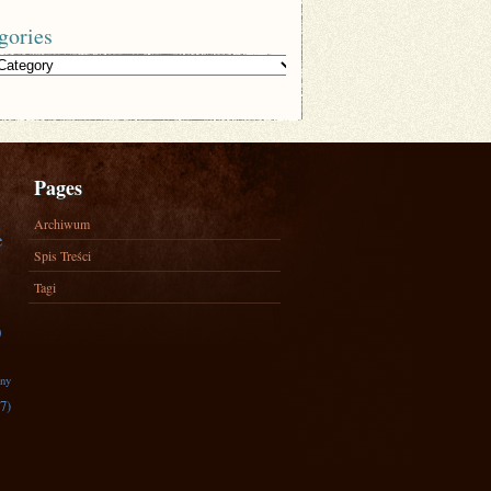
gories
Pages
Archiwum
e
Spis Treści
Tagi
)
zny
7)