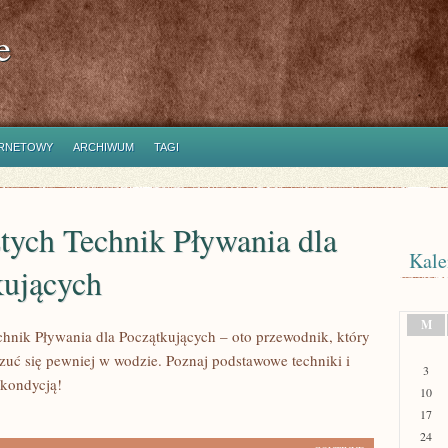
e
ERNETOWY
ARCHIWUM
TAGI
tych Technik Pływania dla
Kale
kujących
M
chnik Pływania dla Początkujących – oto przewodnik, który
uć się pewniej w wodzie. Poznaj podstawowe techniki i
3
 kondycją!
10
17
24