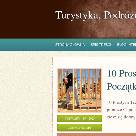
Turystyka, Podróż
STRONA GŁÓWNA
SPIS TREŚCI
BLOG INT
10 Pros
Począt
10 Prostych Te
pomoże Ci pocz
ciesz się dobrą
FEBRUARY - 19 - 2025
ON
COMMENTS OFF
10