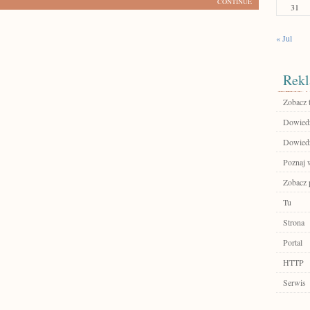
CONTINUE
31
« Jul
Rekl
Zobacz 
Dowiedz
Dowiedz 
Poznaj 
Zobacz 
Tu
Strona
Portal
HTTP
Serwis