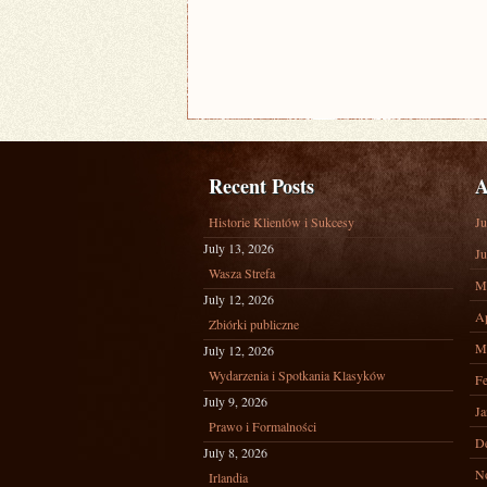
Recent Posts
A
Historie Klientów i Sukcesy
Ju
July 13, 2026
Ju
Wasza Strefa
M
July 12, 2026
Ap
Zbiórki publiczne
M
July 12, 2026
Wydarzenia i Spotkania Klasyków
Fe
July 9, 2026
Ja
Prawo i Formalności
D
July 8, 2026
N
Irlandia