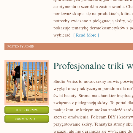
asortymentu o szerokim zastosowaniu. Char
ponieważ skupia się na produktach, które
potrzeby związane z pielęgnacją skóry, wło
pokazuje tematykę dermokosmetyków z po
wybierać
[ Read More ]
POSTED BY ADMIN
Profesjonalne triki 
Studio Veriss to nowoczesny serwis pośw
wygląd oraz praktycznym poradom dla osób
świat beauty. Strona ma charakter inspirac
związane z pielęgnacją skóry. To portal d
makijażem, w którym można znaleźć zarówn
JUNE - 18 - 2026
szersze omówienia. Polecam DIY i kreatywn
ON
COMMENTS OFF
przygotowanie skóry. Tematyka strony sku
PROFESJONALNE
wizażu, ale nie ogranicza się wyłącznie 