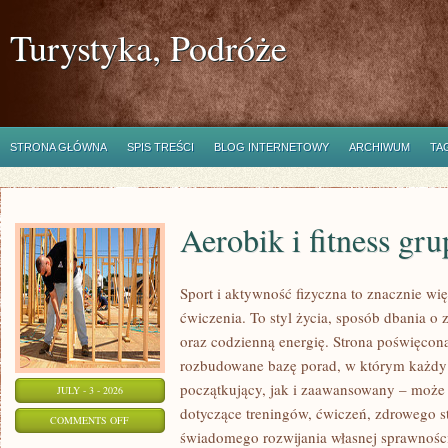
Turystyka, Podróże
STRONA GŁÓWNA
SPIS TREŚCI
BLOG INTERNETOWY
ARCHIWUM
TA
Aerobik i fitness gr
Sport i aktywność fizyczna to znacznie wię
ćwiczenia. To styl życia, sposób dbania o
oraz codzienną energię. Strona poświęcona
rozbudowane bazę porad, w którym każdy
początkujący, jak i zaawansowany – może 
JULY - 3 - 2026
dotyczące treningów, ćwiczeń, zdrowego st
ON
COMMENTS OFF
świadomego rozwijania własnej sprawności
AEROBIK