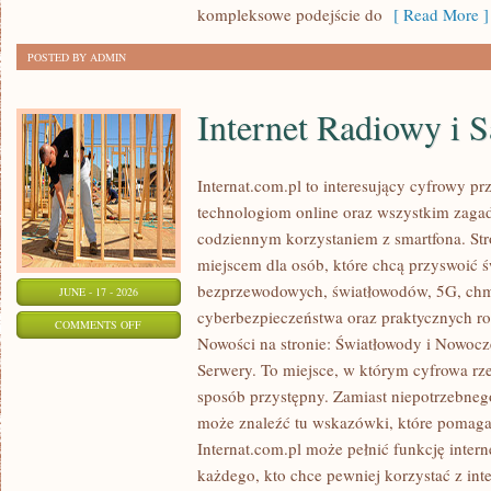
kompleksowe podejście do
[ Read More ]
POSTED BY ADMIN
Internet Radiowy i S
Internat.com.pl to interesujący cyfrowy 
technologiom online oraz wszystkim zagadn
codziennym korzystaniem z smartfona. St
miejscem dla osób, które chcą przyswoić św
bezprzewodowych, światłowodów, 5G, chm
JUNE - 17 - 2026
cyberbezpieczeństwa oraz praktycznych r
ON
COMMENTS OFF
Nowości na stronie: Światłowody i Nowocz
INTERNET
Serwery. To miejsce, w którym cyfrowa rz
RADIOWY
sposób przystępny. Zamiast niepotrzebneg
I
może znaleźć tu wskazówki, które pomaga
SATELITARNY
Internat.com.pl może pełnić funkcję inte
każdego, kto chce pewniej korzystać z int