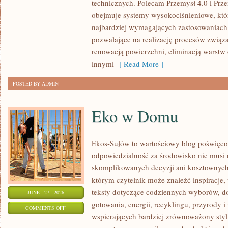
technicznych. Polecam Przemysł 4.0 i Prze
ŚWIATA
obejmuje systemy wysokociśnieniowe, któ
najbardziej wymagających zastosowaniac
pozwalające na realizację procesów związ
renowacją powierzchni, eliminacją warst
innymi
[ Read More ]
POSTED BY ADMIN
Eko w Domu
Ekos-Sułów to wartościowy blog poświęcon
odpowiedzialność za środowisko nie musi
skomplikowanych decyzji ani kosztownych
którym czytelnik może znaleźć inspiracje,
teksty dotyczące codziennych wyborów, d
JUNE - 27 - 2026
gotowania, energii, recyklingu, przyrody
ON
COMMENTS OFF
wspierających bardziej zrównoważony styl 
EKO