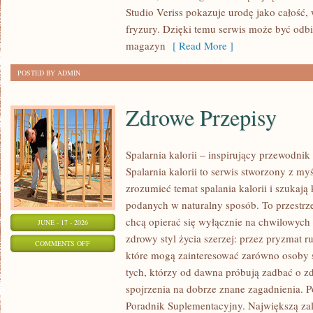
TRIKI
Studio Veriss pokazuje urodę jako całość,
WIZAŻYSTÓW
fryzury. Dzięki temu serwis może być odbi
magazyn
[ Read More ]
POSTED BY ADMIN
Zdrowe Przepisy
Spalarnia kalorii – inspirujący przewodni
Spalarnia kalorii to serwis stworzony z myś
zrozumieć temat spalania kalorii i szukają
podanych w naturalny sposób. To przestrze
chcą opierać się wyłącznie na chwilowych 
JUNE - 17 - 2026
zdrowy styl życia szerzej: przez pryzmat r
ON
COMMENTS OFF
które mogą zainteresować zarówno osoby st
ZDROWE
tych, którzy od dawna próbują zadbać o zd
PRZEPISY
spojrzenia na dobrze znane zagadnienia. P
Poradnik Suplementacyjny. Największą zale