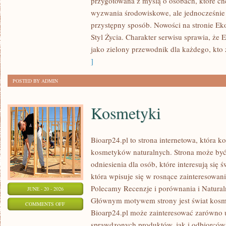
przygotowana z myślą o osobach, które c
W
wyzwania środowiskowe, ale jednocześnie 
DOMU
przystępny sposób. Nowości na stronie Ek
Styl Życia. Charakter serwisu sprawia, że
jako zielony przewodnik dla każdego, kto z
]
POSTED BY ADMIN
Kosmetyki
Bioarp24.pl to strona internetowa, która k
kosmetyków naturalnych. Strona może być
odniesienia dla osób, które interesują się 
która wpisuje się w rosnące zainteresowani
Polecamy Recenzje i porównania i Naturaln
JUNE - 20 - 2026
Głównym motywem strony jest świat kosm
ON
COMMENTS OFF
Bioarp24.pl może zainteresować zarówno
KOSMETYKI
sprawdzonych produktów, jak i odbiorców