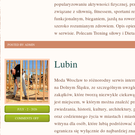
popularyzowaniu aktywności fizycznej, pr
I
związane z siłownią, fitnessem, sportami r
FITNESS
funkcjonalnym, bieganiem, jazdą na rowerz
GRUPOWY
szeroko rozumianym zdrowiem. Opis opier
w serwisie. Polecam Trening siłowy i Dieta
POSTED BY ADMIN
Lubin
Moda Wrocław to różnorodny serwis inte
na Dolnym Śląsku, ze szczególnym uwzgl
zakątków, które tworzą niezwykle ciekawą 
jest miejscem, w którym można znaleźć pr
zwiedzania, historii, kultury, architektury,
JULY - 2 - 2026
oraz codziennego życia w miastach i mias
ON
COMMENTS OFF
witryna dla osób, które lubią podróżowa
LUBIN
ogranicza się wyłącznie do najbardziej zna