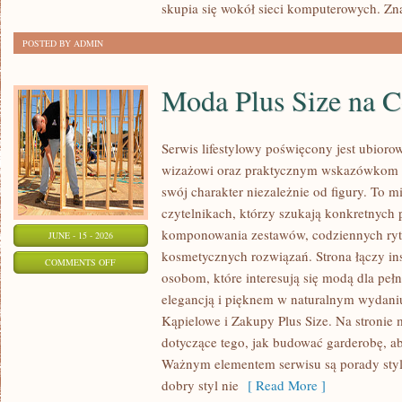
skupia się wokół sieci komputerowych. Zn
POSTED BY ADMIN
Moda Plus Size na 
Serwis lifestylowy poświęcony jest ubioro
wizażowi oraz praktycznym wskazówkom dl
swój charakter niezależnie od figury. To m
czytelnikach, którzy szukają konkretnych
komponowania zestawów, codziennych ryt
JUNE - 15 - 2026
kosmetycznych rozwiązań. Strona łączy ins
ON
COMMENTS OFF
osobom, które interesują się modą dla peł
MODA
elegancją i pięknem w naturalnym wydaniu
PLUS
Kąpielowe i Zakupy Plus Size. Na stronie 
SIZE
dotyczące tego, jak budować garderobę, ab
NA
Ważnym elementem serwisu są porady styli
CO
dobry styl nie
[ Read More ]
DZIEŃ