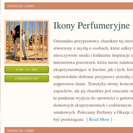
POSTED BY ADMIN
Ikony Perfumeryjne
Orientalno-przyprawowy charakter tej stron
stworzony z myślą o osobach, które odkry
nieoczywiste smaki i kulinarne inspiracje 
internetowa przestrzeń, która może zaint
eksperymentujące w kuchni, jak i tych, kt
JUNE - 14 - 2026
odpowiednio dobrane przyprawy potrafią 
ON
COMMENTS OFF
najprostsze danie. Tematyka strony koncen
IKONY
zapachów, ale jej charakter jest znacznie 
PERFUMERYJNE
tu punktem wyjścia do opowieści o gotowani
domowych eksperymentach i codziennym 
smakowych. Polecamy Perfumy a Okazje i
być postrzegana
[ Read More ]
POSTED BY ADMIN