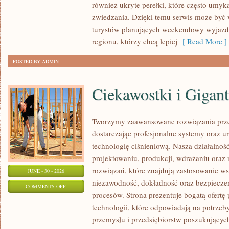
również ukryte perełki, które często umyk
zwiedzania. Dzięki temu serwis może być
turystów planujących weekendowy wyjazd,
regionu, którzy chcą lepiej
[ Read More ]
POSTED BY ADMIN
Ciekawostki i Gigan
Tworzymy zaawansowane rozwiązania prze
dostarczając profesjonalne systemy oraz 
technologię ciśnieniową. Nasza działalność
projektowaniu, produkcji, wdrażaniu ora
rozwiązań, które znajdują zastosowanie wsz
JUNE - 30 - 2026
niezawodność, dokładność oraz bezpiec
ON
COMMENTS OFF
procesów. Strona prezentuje bogatą ofertę
CIEKAWOSTKI
technologii, które odpowiadają na potrzeb
I
przemysłu i przedsiębiorstw poszukujący
GIGANTY