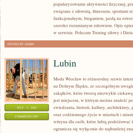
popularyzowaniu aktywności fizycznej, pr
I
związane z siłownią, fitnessem, sportami r
FITNESS
funkcjonalnym, bieganiem, jazdą na rowerz
GRUPOWY
szeroko rozumianym zdrowiem. Opis opier
w serwisie. Polecam Trening siłowy i Dieta
POSTED BY ADMIN
Lubin
Moda Wrocław to różnorodny serwis inte
na Dolnym Śląsku, ze szczególnym uwzgl
zakątków, które tworzą niezwykle ciekawą 
jest miejscem, w którym można znaleźć pr
zwiedzania, historii, kultury, architektury,
JULY - 2 - 2026
oraz codziennego życia w miastach i mias
ON
COMMENTS OFF
witryna dla osób, które lubią podróżowa
LUBIN
ogranicza się wyłącznie do najbardziej zna