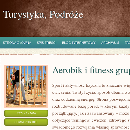
Turystyka, Podróże
STRONA GŁÓWNA
SPIS TREŚCI
BLOG INTERNETOWY
ARCHIWUM
TA
Aerobik i fitness gr
Sport i aktywność fizyczna to znacznie wię
ćwiczenia. To styl życia, sposób dbania o
oraz codzienną energię. Strona poświęcona
rozbudowane bazę porad, w którym każdy
początkujący, jak i zaawansowany – może 
JULY - 3 - 2026
dotyczące treningów, ćwiczeń, zdrowego st
ON
COMMENTS OFF
świadomego rozwijania własnej sprawności
AEROBIK