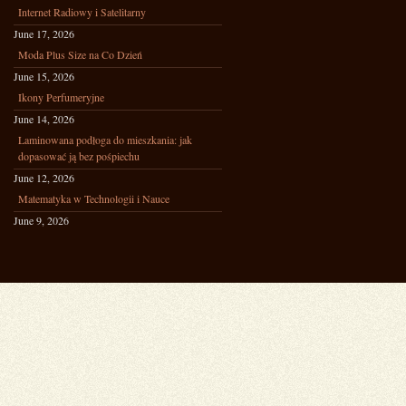
Internet Radiowy i Satelitarny
June 17, 2026
Moda Plus Size na Co Dzień
June 15, 2026
Ikony Perfumeryjne
June 14, 2026
Laminowana podłoga do mieszkania: jak
dopasować ją bez pośpiechu
June 12, 2026
Matematyka w Technologii i Nauce
June 9, 2026