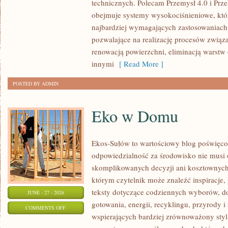
technicznych. Polecam Przemysł 4.0 i Prze
ŚWIATA
obejmuje systemy wysokociśnieniowe, któ
najbardziej wymagających zastosowaniac
pozwalające na realizację procesów związ
renowacją powierzchni, eliminacją warst
innymi
[ Read More ]
POSTED BY ADMIN
Eko w Domu
Ekos-Sułów to wartościowy blog poświęcon
odpowiedzialność za środowisko nie musi
skomplikowanych decyzji ani kosztownych
którym czytelnik może znaleźć inspiracje,
teksty dotyczące codziennych wyborów, d
JUNE - 27 - 2026
gotowania, energii, recyklingu, przyrody
ON
COMMENTS OFF
wspierających bardziej zrównoważony styl 
EKO