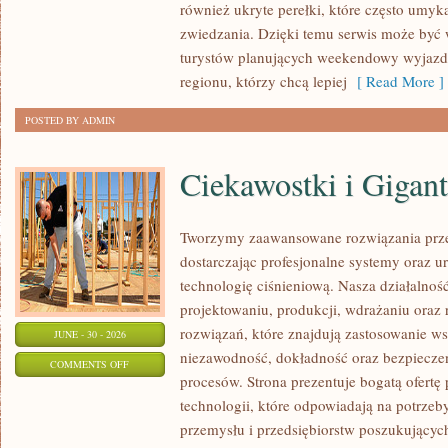
również ukryte perełki, które często umyk
zwiedzania. Dzięki temu serwis może być
turystów planujących weekendowy wyjazd,
regionu, którzy chcą lepiej
[ Read More ]
POSTED BY ADMIN
Ciekawostki i Gigan
Tworzymy zaawansowane rozwiązania prze
dostarczając profesjonalne systemy oraz 
technologię ciśnieniową. Nasza działalność
projektowaniu, produkcji, wdrażaniu ora
rozwiązań, które znajdują zastosowanie wsz
JUNE - 30 - 2026
niezawodność, dokładność oraz bezpiec
ON
COMMENTS OFF
procesów. Strona prezentuje bogatą ofertę
CIEKAWOSTKI
technologii, które odpowiadają na potrzeb
I
przemysłu i przedsiębiorstw poszukujący
GIGANTY