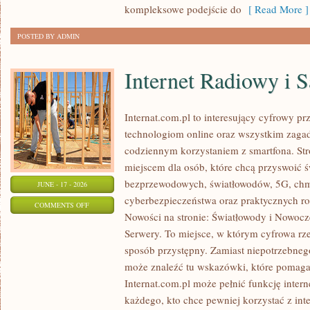
kompleksowe podejście do
[ Read More ]
POSTED BY ADMIN
Internet Radiowy i S
Internat.com.pl to interesujący cyfrowy 
technologiom online oraz wszystkim zagadn
codziennym korzystaniem z smartfona. St
miejscem dla osób, które chcą przyswoić św
bezprzewodowych, światłowodów, 5G, chm
JUNE - 17 - 2026
cyberbezpieczeństwa oraz praktycznych r
ON
COMMENTS OFF
Nowości na stronie: Światłowody i Nowocz
INTERNET
Serwery. To miejsce, w którym cyfrowa rz
RADIOWY
sposób przystępny. Zamiast niepotrzebneg
I
może znaleźć tu wskazówki, które pomaga
SATELITARNY
Internat.com.pl może pełnić funkcję inte
każdego, kto chce pewniej korzystać z int