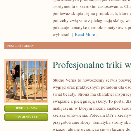
asortymentu o szerokim zastosowaniu. Char
ponieważ skupia się na produktach, które
potrzeby związane z pielęgnacją skóry, wło
pokazuje tematykę dermokosmetyków z po
wybierać
[ Read More ]
POSTED BY ADMIN
Profesjonalne triki 
Studio Veriss to nowoczesny serwis pośw
wygląd oraz praktycznym poradom dla osób
świat beauty. Strona ma charakter inspirac
związane z pielęgnacją skóry. To portal d
makijażem, w którym można znaleźć zarówn
JUNE - 18 - 2026
szersze omówienia. Polecam DIY i kreatywn
ON
COMMENTS OFF
przygotowanie skóry. Tematyka strony sku
PROFESJONALNE
wizażu, ale nie ogranicza się wyłącznie 