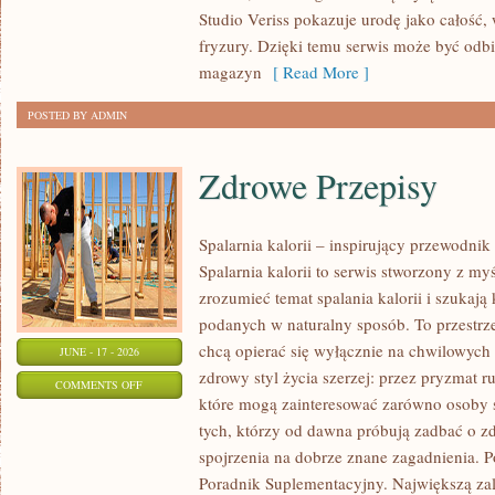
TRIKI
Studio Veriss pokazuje urodę jako całość,
WIZAŻYSTÓW
fryzury. Dzięki temu serwis może być odbi
magazyn
[ Read More ]
POSTED BY ADMIN
Zdrowe Przepisy
Spalarnia kalorii – inspirujący przewodni
Spalarnia kalorii to serwis stworzony z myś
zrozumieć temat spalania kalorii i szukają
podanych w naturalny sposób. To przestrze
chcą opierać się wyłącznie na chwilowych 
JUNE - 17 - 2026
zdrowy styl życia szerzej: przez pryzmat r
ON
COMMENTS OFF
które mogą zainteresować zarówno osoby st
ZDROWE
tych, którzy od dawna próbują zadbać o zd
PRZEPISY
spojrzenia na dobrze znane zagadnienia. P
Poradnik Suplementacyjny. Największą zale