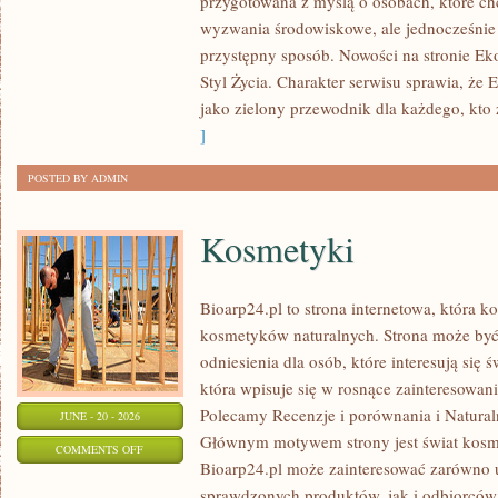
przygotowana z myślą o osobach, które c
W
wyzwania środowiskowe, ale jednocześnie 
DOMU
przystępny sposób. Nowości na stronie Ek
Styl Życia. Charakter serwisu sprawia, że
jako zielony przewodnik dla każdego, kto z
]
POSTED BY ADMIN
Kosmetyki
Bioarp24.pl to strona internetowa, która k
kosmetyków naturalnych. Strona może być
odniesienia dla osób, które interesują się 
która wpisuje się w rosnące zainteresowani
Polecamy Recenzje i porównania i Naturaln
JUNE - 20 - 2026
Głównym motywem strony jest świat kosm
ON
COMMENTS OFF
Bioarp24.pl może zainteresować zarówno
KOSMETYKI
sprawdzonych produktów, jak i odbiorców