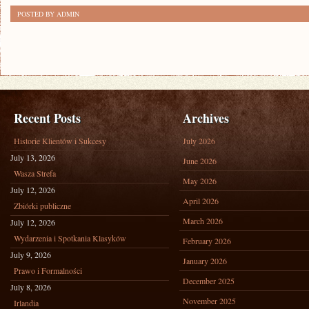
POSTED BY ADMIN
Recent Posts
Archives
Historie Klientów i Sukcesy
July 2026
July 13, 2026
June 2026
Wasza Strefa
May 2026
July 12, 2026
April 2026
Zbiórki publiczne
March 2026
July 12, 2026
Wydarzenia i Spotkania Klasyków
February 2026
July 9, 2026
January 2026
Prawo i Formalności
December 2025
July 8, 2026
November 2025
Irlandia