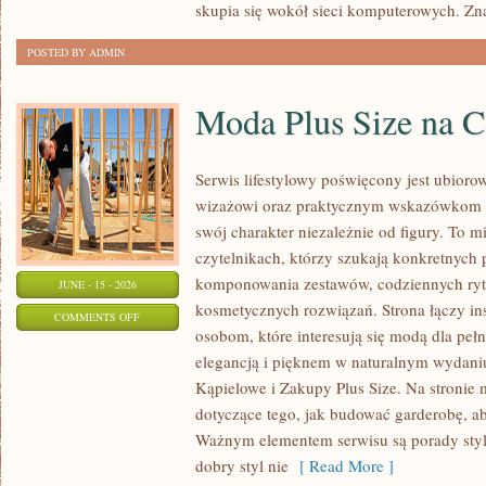
skupia się wokół sieci komputerowych. Zn
POSTED BY ADMIN
Moda Plus Size na 
Serwis lifestylowy poświęcony jest ubioro
wizażowi oraz praktycznym wskazówkom dl
swój charakter niezależnie od figury. To m
czytelnikach, którzy szukają konkretnych
komponowania zestawów, codziennych ryt
JUNE - 15 - 2026
kosmetycznych rozwiązań. Strona łączy ins
ON
COMMENTS OFF
osobom, które interesują się modą dla peł
MODA
elegancją i pięknem w naturalnym wydaniu
PLUS
Kąpielowe i Zakupy Plus Size. Na stronie 
SIZE
dotyczące tego, jak budować garderobę, ab
NA
Ważnym elementem serwisu są porady styli
CO
dobry styl nie
[ Read More ]
DZIEŃ