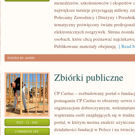
menedżerów, szkoleniowców i ekspertów o
WASZA
największe turnieje przyciągają miliony z
STREFA
Polecamy Zawodnicy i Drużyny i Poradniki i
tematyczny poświęcony światu profesjonal
elektronicznych rozgrywek. Strona został
osobach, które chcą poznawać najciekawsze
Publikowane materiały obejmują
[ Read M
POSTED BY ADMIN
Zbiórki publiczne
CP Caritas – rozbudowany portal o fundac
pomaganiu CP Caritas to obszerny serwis 
organizacjom dobroczynnym, wolontariat
wspierania osób znajdujących się w trudnej 
portal, w którym można znaleźć użyteczne
JULY - 12 - 2026
działalności fundacji w Polsce i na świec
ON
COMMENTS OFF