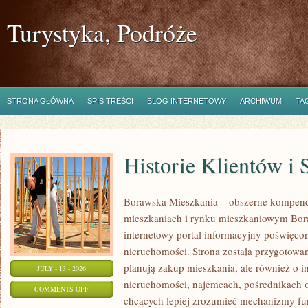
Turystyka, Podróże
STRONA GŁÓWNA
SPIS TREŚCI
BLOG INTERNETOWY
ARCHIWUM
TA
Historie Klientów i
Borawska Mieszkania – obszerne kompend
mieszkaniach i rynku mieszkaniowym Bor
internetowy portal informacyjny poświęco
nieruchomości. Strona została przygotowa
planują zakup mieszkania, ale również o i
JULY - 13 - 2026
nieruchomości, najemcach, pośrednikach o
ON
COMMENTS OFF
chcących lepiej zrozumieć mechanizmy f
HISTORIE