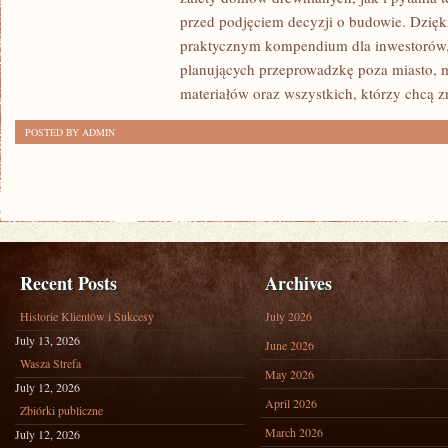
I
przed podjęciem decyzji o budowie. Dzię
FORMALNOŚCI
praktycznym kompendium dla inwestorów, w
planujących przeprowadzkę poza miasto, 
materiałów oraz wszystkich, którzy chcą 
POSTED BY ADMIN
Recent Posts
Archives
Historie Klientów i Sukcesy
July 2026
July 13, 2026
June 2026
Wasza Strefa
May 2026
July 12, 2026
April 2026
Zbiórki publiczne
March 2026
July 12, 2026