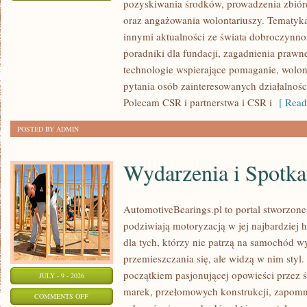
pozyskiwania środków, prowadzenia zbiór
ZBIÓRKI
oraz angażowania wolontariuszy. Tematyk
PUBLICZNE
innymi aktualności ze świata dobroczynnoś
poradniki dla fundacji, zagadnienia prawn
technologie wspierające pomaganie, wolon
pytania osób zainteresowanych działalnośc
Polecam CSR i partnerstwa i CSR i
[ Read
POSTED BY ADMIN
Wydarzenia i Spotk
AutomotiveBearings.pl to portal stworzone
podziwiają motoryzacją w jej najbardziej 
dla tych, którzy nie patrzą na samochód w
przemieszczania się, ale widzą w nim styl.
początkiem pasjonującej opowieści przez 
JULY - 9 - 2026
marek, przełomowych konstrukcji, zapom
ON
COMMENTS OFF