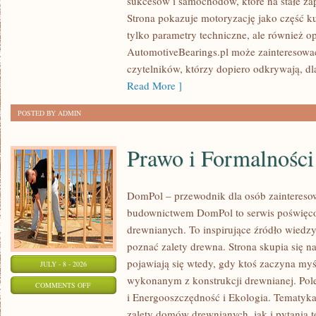
sukcesów i samochodów, które na stałe zap
WYDARZENIA
Strona pokazuje motoryzację jako część kul
I
tylko parametry techniczne, ale również o
SPOTKANIA
AutomotiveBearings.pl może zainteresować
KLASYKÓW
czytelników, którzy dopiero odkrywają, d
Read More ]
POSTED BY ADMIN
Prawo i Formalności
DomPol – przewodnik dla osób zainteres
budownictwem DomPol to serwis poświęco
drewnianych. To inspirujące źródło wiedzy 
poznać zalety drewna. Strona skupia się na
pojawiają się wtedy, gdy ktoś zaczyna m
JULY - 8 - 2026
wykonanym z konstrukcji drewnianej. Po
ON
COMMENTS OFF
i Energooszczędność i Ekologia. Tematyk
PRAWO
zalety domów drewnianych, jak i pytania t