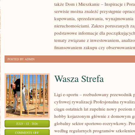
także Dom i Mieszkanie – Inspiracje i Po
KLIENTÓW
serwisie można znaleźć przystępnie oprac
I
kupowania, sprzedawania, wynajmowania i
SUKCESY
nieruchomościami. Zakres poruszanych z
podstawowe informacje dla początkujących
tematy związane z inwestowaniem, analizo
finansowaniem zakupu czy obserwowanie
POSTED BY ADMIN
Wasza Strefa
Ligi e-sportu – rozbudowany przewodnik po
cyfrowej rywalizacji Profesjonalna rywal
ciągu ostatnich lat zupełnie nowy poziom 
hobby kojarzonym głównie z domowym gr
globalny sektor sportowo-rozrywkowy. Pro
JULY - 12 - 2026
według regularnych programów szkoleniow
ON
COMMENTS OFF