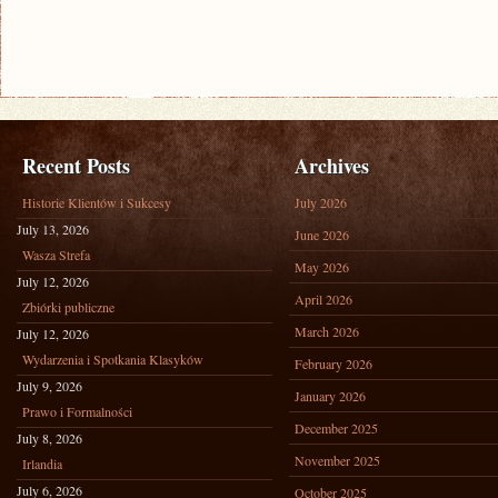
Recent Posts
Archives
Historie Klientów i Sukcesy
July 2026
July 13, 2026
June 2026
Wasza Strefa
May 2026
July 12, 2026
April 2026
Zbiórki publiczne
March 2026
July 12, 2026
Wydarzenia i Spotkania Klasyków
February 2026
July 9, 2026
January 2026
Prawo i Formalności
December 2025
July 8, 2026
November 2025
Irlandia
July 6, 2026
October 2025