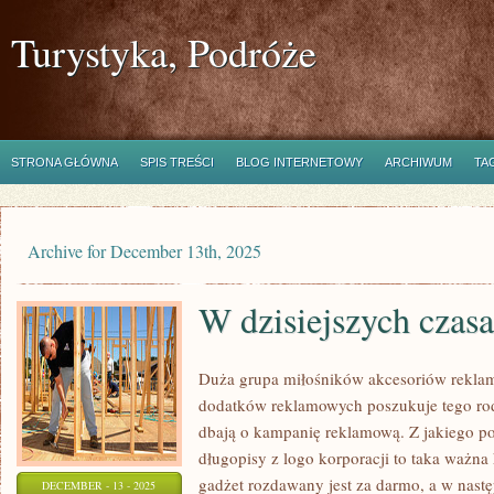
Turystyka, Podróże
STRONA GŁÓWNA
SPIS TREŚCI
BLOG INTERNETOWY
ARCHIWUM
TA
Archive for December 13th, 2025
W dzisiejszych czasa
Duża grupa miłośników akcesoriów rekla
dodatków reklamowych poszukuje tego rodz
dbają o kampanię reklamową. Z jakiego p
długopisy z logo korporacji to taka ważna 
gadżet rozdawany jest za darmo, a w nastę
DECEMBER - 13 - 2025