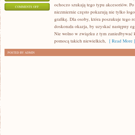
ochoczo szukają tego typu akcesoriów. Po
ON
COMMENTS OFF
niezmiernie często pokazują nie tylko log
W
grafikę. Dla osoby, która poszukuje tego r
DZISIEJSZYCH
doskonała okazja, by uzyskać następny eg
CZASACH
Nie wolno w związku z tym zaniedbywać k
INTERNET
pomocą takich niewielkich,
[ Read More 
POSTED BY ADMIN