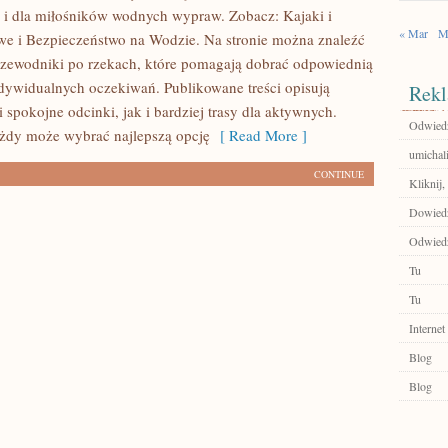
k i dla miłośników wodnych wypraw. Zobacz: Kajaki i
« Mar
M
e i Bezpieczeństwo na Wodzie. Na stronie można znaleźć
zewodniki po rzekach, które pomagają dobrać odpowiednią
ywidualnych oczekiwań. Publikowane treści opisują
Rekl
 spokojne odcinki, jak i bardziej trasy dla aktywnych.
Odwiedź
żdy może wybrać najlepszą opcję
[ Read More ]
umichal
CONTINUE
Kliknij,
Dowiedz
Odwiedź
Tu
Tu
Internet
Blog
Blog