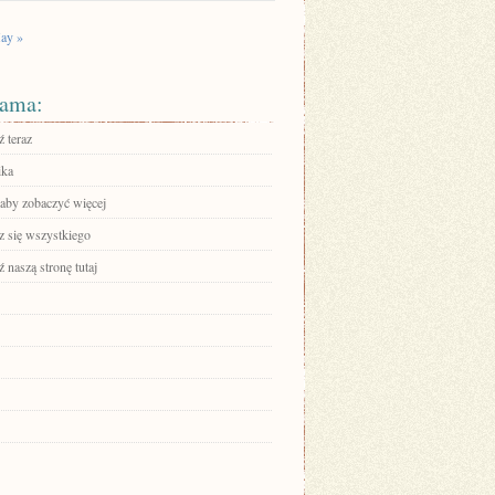
ay »
ama:
 teraz
ika
 aby zobaczyć więcej
 się wszystkiego
 naszą stronę tutaj