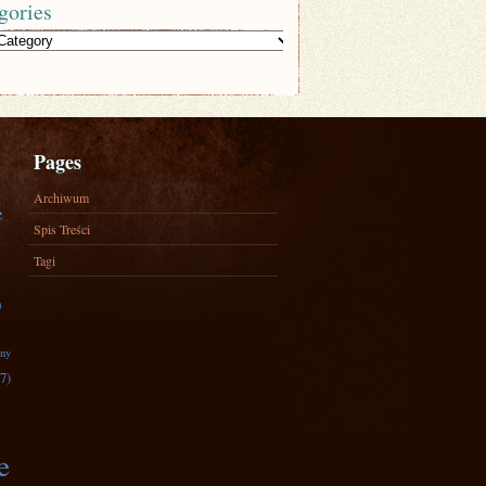
gories
Pages
Archiwum
e
Spis Treści
Tagi
)
zny
7)
e