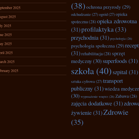
(38)
ochrona przyrody
(29)
ptember 2025
opieka
odchudzanie
(27)
ogród
(27)
ugust 2025
opieka zdrowotna
społeczna
(28)
ly 2025
profilaktyka
(33)
(31)
ne 2025
przychodnia
(31)
psychologia
(26)
ay 2025
recep
psychologia społeczna
(29)
(31)
sprzęt
ril 2025
rehabilitacja
(28)
superfoods
(31)
medyczny
(30)
arch 2025
szkoła
(40)
bruary 2025
szpital
(31)
transport
sztuka cyfrowa
(27)
publiczny
(31)
wiedza medycz
(30)
Zabawa
(28)
wyposażenie wnętrz
(26)
zajęcia dodatkowe
(31)
zdrow
Zdrowie
żywienie
(31)
(35)