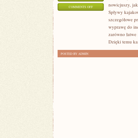
nowicjuszy, ja
ON
COMMENTS OFF
Spływy kajakow
KAJAKARSTWO
szczegółowe pr
DLA
wyprawę do ind
POCZĄTKUJĄCYCH
zarówno łatwe i
Dzięki temu ka
POSTED BY ADMIN