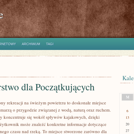
e
ERNETOWY
ARCHIWUM
TAGI
Kale
rstwo dla Początkujących
M
ony rekreacji na świeżym powietrzu to doskonałe miejsce
e marzą o przygodzie związanej z wodą, naturą oraz ruchem.
6
y koncentruje się wokół spływów kajakowych, dzięki
13
ytkownik może znaleźć konkretne informacje dotyczące
20
27
lnego czasu nad rzeką. To miejsce stworzone zarówno dla