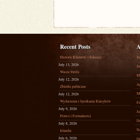
Recent Posts
A
Historie Klientów i Sukcesy
Ju
July 13, 2026
Ju
Wasza Strefa
M
July 12, 2026
Ap
Zbiórki publiczne
M
July 12, 2026
Wydarzenia i Spotkania Klasyków
Fe
July 9, 2026
Ja
Prawo i Formalności
D
July 8, 2026
N
Irlandia
July 6, 2026
Oc