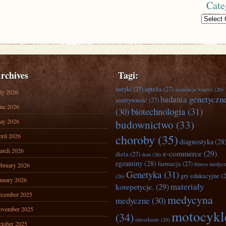
Cate
Categories
rchives
Tagi:
antyki
(27)
apteka
(27)
aranżacja wnętrz
(26)
ly 2026
badania genetyczn
asertywność
(27)
ne 2026
biotechnologia
(31)
(30)
ay 2026
budownictwo
(33)
ril 2026
choroby
(35)
diagnostyka
(28
arch 2026
e-commerce
(29)
dieta
(27)
dom
(26)
egzaminy
(28)
farmacja
(27)
fitness medyc
bruary 2026
Genetyka
(31)
gry edukacyjne
(2
(26)
nuary 2026
materiały
korepetycje.
(29)
ecember 2025
medycyna
medyczne
(30)
ovember 2025
motocykl
(34)
mieszkanie
(26)
tober 2025