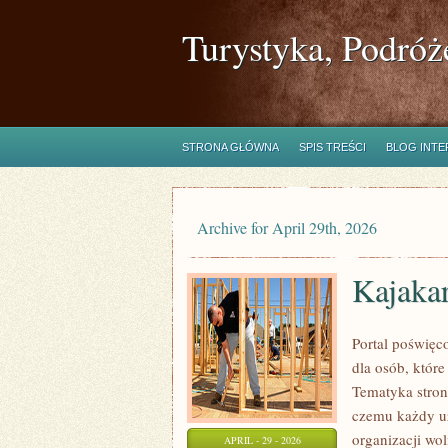
Turystyka, Podróż
STRONA GŁÓWNA
SPIS TREŚCI
BLOG INT
Archive for April 29th, 2026
Kajaka
Portal poświęc
dla osób, któr
Tematyka stron
czemu każdy uż
organizacji wo
APRIL - 29 - 2026