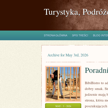
Turystyka, Podróż
STRONA GŁÓWNA
SPIS TREŚCI
BLOG INT
Archive for May 3rd, 2026
Poradn
BibiBistro to 
dobry smak. St
jedzenie mają 
strona, która 
poszukujących 
MAY - 3 - 2026