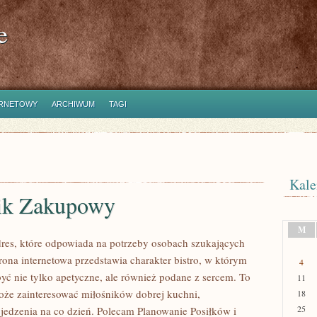
e
ERNETOWY
ARCHIWUM
TAGI
Kale
ik Zakupowy
M
adres, które odpowiada na potrzeby osobach szukających
rona internetowa przedstawia charakter bistro, w którym
4
być nie tylko apetyczne, ale również podane z sercem. To
11
może zainteresować miłośników dobrej kuchni,
18
25
jedzenia na co dzień. Polecam Planowanie Posiłków i