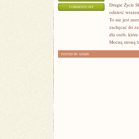
Drugie Życie S
ON
COMMENTS OFF
odnieść wrażeni
PORADNIK
To nie jest ano
ZAKUPOWY
zachęcać do za
dla osób, któr
Mocną stroną t
POSTED BY ADMIN