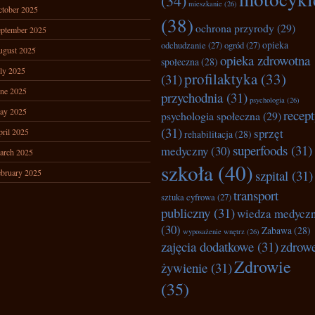
(34)
mieszkanie
(26)
tober 2025
(38)
ochrona przyrody
(29)
ptember 2025
opieka
odchudzanie
(27)
ogród
(27)
ugust 2025
opieka zdrowotna
społeczna
(28)
ly 2025
profilaktyka
(33)
(31)
ne 2025
przychodnia
(31)
psychologia
(26)
ay 2025
recep
psychologia społeczna
(29)
(31)
sprzęt
ril 2025
rehabilitacja
(28)
superfoods
(31)
medyczny
(30)
arch 2025
szkoła
(40)
bruary 2025
szpital
(31)
transport
sztuka cyfrowa
(27)
publiczny
(31)
wiedza medycz
(30)
Zabawa
(28)
wyposażenie wnętrz
(26)
zajęcia dodatkowe
(31)
zdrow
Zdrowie
żywienie
(31)
(35)