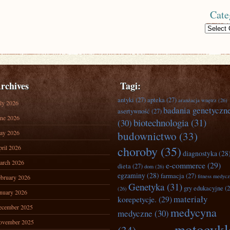
Cate
Categories
rchives
Tagi:
antyki
(27)
apteka
(27)
aranżacja wnętrz
(26)
ly 2026
badania genetyczn
asertywność
(27)
ne 2026
biotechnologia
(31)
(30)
ay 2026
budownictwo
(33)
ril 2026
choroby
(35)
diagnostyka
(28
arch 2026
e-commerce
(29)
dieta
(27)
dom
(26)
egzaminy
(28)
farmacja
(27)
fitness medyc
bruary 2026
Genetyka
(31)
gry edukacyjne
(2
(26)
nuary 2026
materiały
korepetycje.
(29)
ecember 2025
medycyna
medyczne
(30)
ovember 2025
motocykl