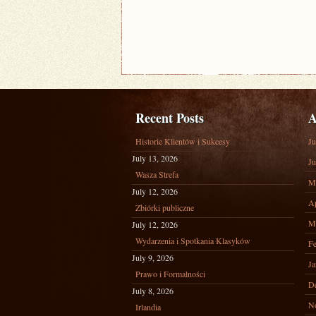
Recent Posts
A
Historie Klientów i Sukcesy
Ju
July 13, 2026
Ju
Wasza Strefa
M
July 12, 2026
Ap
Zbiórki publiczne
M
July 12, 2026
Wydarzenia i Spotkania Klasyków
Fe
July 9, 2026
Ja
Prawo i Formalności
D
July 8, 2026
N
Irlandia