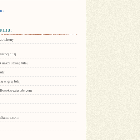
n »
ama:
 do strony
ięcej tutaj
 naszą stronę tutaj
utaj
aj więcej tutaj
olbrooksrealestate.com
ualtamira.com