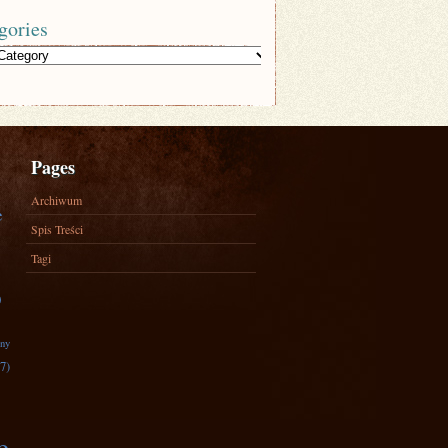
gories
Pages
Archiwum
e
Spis Treści
Tagi
)
zny
7)
e