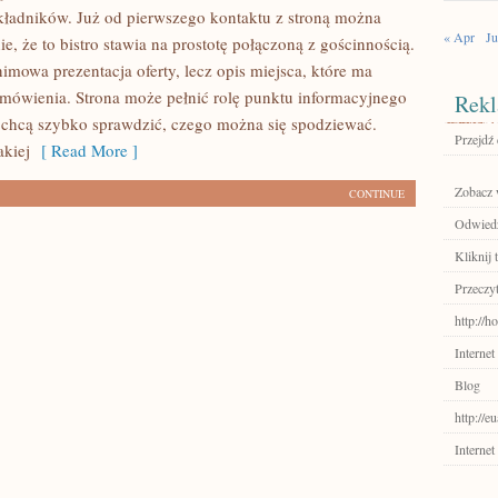
kładników. Już od pierwszego kontaktu z stroną można
« Apr
Ju
e, że to bistro stawia na prostotę połączoną z gościnnością.
nimowa prezentacja oferty, lecz opis miejsca, które ma
mówienia. Strona może pełnić rolę punktu informacyjnego
Rekl
e chcą szybko sprawdzić, czego można się spodziewać.
Przejdź
akiej
[ Read More ]
Zobacz w
CONTINUE
Odwiedź
Kliknij t
Przeczyt
http://h
Internet
Blog
http://e
Internet