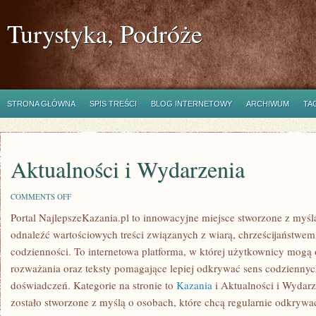
Turystyka, Podróże
STRONA GŁÓWNA
SPIS TREŚCI
BLOG INTERNETOWY
ARCHIWUM
TA
Aktualności i Wydarzenia
ON
COMMENTS OFF
AKTUALNOŚCI
Portal NajlepszeKazania.pl to innowacyjne miejsce stworzone z myśl
I
WYDARZENIA
odnaleźć wartościowych treści związanych z wiarą, chrześcijaństwem
codzienności. To internetowa platforma, w której użytkownicy mogą
rozważania oraz teksty pomagające lepiej odkrywać sens codzienny
doświadczeń. Kategorie na stronie to
Kazania
i Aktualności i Wydarz
zostało stworzone z myślą o osobach, które chcą regularnie odkrywać